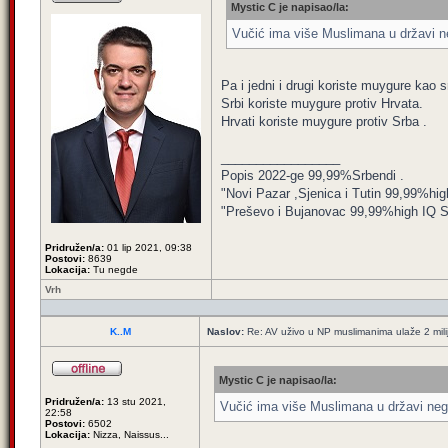
Mystic C je napisao/la:
Vučić ima više Muslimana u državi neg
Pa i jedni i drugi koriste muygure kao 
Srbi koriste muygure protiv Hrvata.
Hrvati koriste muygure protiv Srba .
_________________
Popis 2022-ge 99,99%Srbendi .
"Novi Pazar ,Sjenica i Tutin 99,99%hig
"Preševo i Bujanovac 99,99%high IQ Srbe
Pridružen/a:
01 lip 2021, 09:38
Postovi:
8639
Lokacija:
Tu negde
Vrh
K..M
Naslov:
Re: AV uživo u NP muslimanima ulaže 2 mil
Mystic C je napisao/la:
Pridružen/a:
13 stu 2021,
Vučić ima više Muslimana u državi nego H
22:58
Postovi:
6502
Lokacija:
Nizza, Naissus...