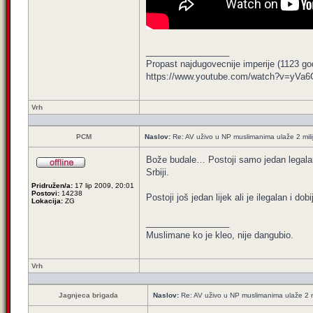
_________________
Propast najdugovecnije imperije (1123 g
https://www.youtube.com/watch?v=yVa
Vrh
PCM
Naslov:
Re: AV uživo u NP muslimanima ulaže 2 mil
Bože budale… Postoji samo jedan legalan 
Srbiji.
Pridružen/a:
17 lip 2009, 20:01
Postovi:
14238
Postoji još jedan lijek ali je ilegalan i do
Lokacija:
ZG
_________________
Muslimane ko je kleo, nije dangubio.
Vrh
Jagnjeca brigada
Naslov:
Re: AV uživo u NP muslimanima ulaže 2 m