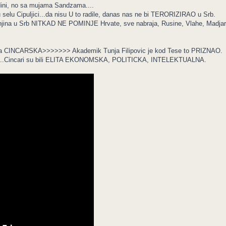
odini, no sa mujama Sandzama....
u selu Cipuljici...da nisu U to radile, danas nas ne bi TERORIZIRAO u Srb.
njina u Srb NITKAD NE POMINJE Hrvate, sve nabraja, Rusine, Vlahe, Madjare
j bila CINCARSKA>>>>>>> Akademik Tunja Filipovic je kod Tese to PRIZNAO.
i....Cincari su bili ELITA EKONOMSKA, POLITICKA, INTELEKTUALNA.