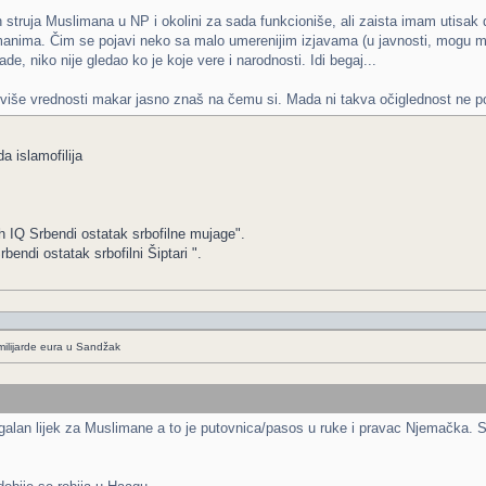
ih struja Muslimana u NP i okolini za sada funkcioniše, ali zaista imam utisak d
anima. Čim se pojavi neko sa malo umerenijim izjavama (u javnosti, mogu misli
ade, niko nije gledao ko je koje vere i narodnosti. Idi begaj...
 više vrednosti makar jasno znaš na čemu si. Mada ni takva očiglednost n
a islamofilija
h IQ Srbendi ostatak srbofilne mujage".
ndi ostatak srbofilni Šiptari ".
ilijarde eura u Sandžak
lan lijek za Muslimane a to je putovnica/pasos u ruke i pravac Njemačka. Sv