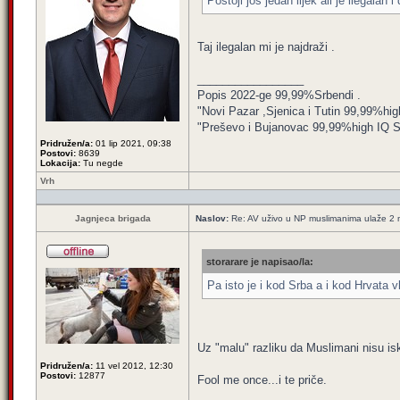
Postoji još jedan lijek ali je ilegalan 
Taj ilegalan mi je najdraži .
_________________
Popis 2022-ge 99,99%Srbendi .
"Novi Pazar ,Sjenica i Tutin 99,99%hig
"Preševo i Bujanovac 99,99%high IQ Srbe
Pridružen/a:
01 lip 2021, 09:38
Postovi:
8639
Lokacija:
Tu negde
Vrh
Jagnjeca brigada
Naslov:
Re: AV uživo u NP muslimanima ulaže 2 m
storarare je napisao/la:
Pa isto je i kod Srba a i kod Hrvata vl
Uz "malu" razliku da Muslimani nisu isk
Pridružen/a:
11 vel 2012, 12:30
Postovi:
12877
Fool me once...i te priče.