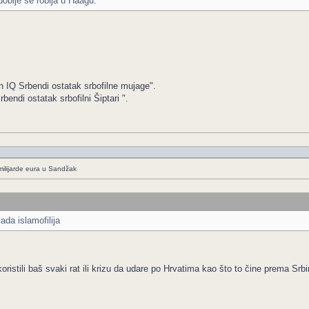
i dobije se robija u Haagu.
h IQ Srbendi ostatak srbofilne mujage".
ndi ostatak srbofilni Šiptari ".
ilijarde eura u Sandžak
ada islamofilija
oristili baš svaki rat ili krizu da udare po Hrvatima kao što to čine prema Srb