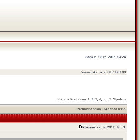
Sada je: 08 kol 2026, 04:26.
Vremenska zona: UTC + 01:00
Stranica
Prethodna
1
,
2
,
3
,
4
,
5
...
9
Sljedeća
Prethodna tema
|
Sljedeća tema
Postano:
27 pro 2021, 16:13