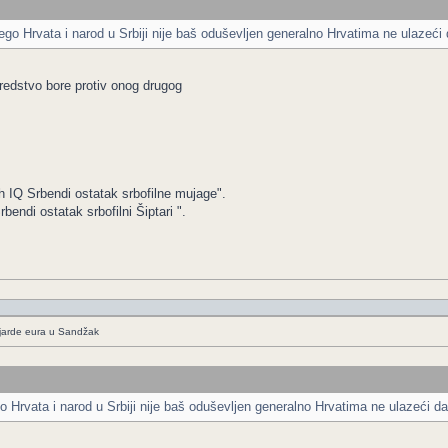
o Hrvata i narod u Srbiji nije baš oduševljen generalno Hrvatima ne ulazeći da 
sredstvo bore protiv onog drugog
h IQ Srbendi ostatak srbofilne mujage".
ndi ostatak srbofilni Šiptari ".
ijarde eura u Sandžak
rvata i narod u Srbiji nije baš oduševljen generalno Hrvatima ne ulazeći da li