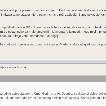
adnje autoputa prema Crnoj Gori i to je to. Doduše, svakako bi dobro došla n
e i nikada tamo država nije u punom smislu reči zaživela. Samo pokazuje ka
 struja Muslimana u NP i okolini za sada funkcioniše, ali zaista imam utisak da
 se pojavi neko sa malo umerenijim izjavama (u javnosti, mogu misliti privatn
edao ko je koje vere i narodnosti. Idi begaj...
iše vrednosti makar jasno znaš na čemu si. Mada ni takva očiglednost ne 
ilijarde eura u Sandžak
gradnje autoputa prema Crnoj Gori i to je to. Doduše, svakako bi dobro došla
zme i nikada tamo država nije u punom smislu reči zaživela. Samo pokazuje 