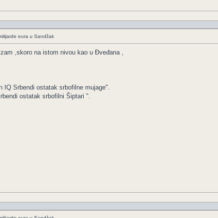
ilijarde eura u Sandžak
izam ,skoro na istom nivou kao u Đveđana ,
h IQ Srbendi ostatak srbofilne mujage".
ndi ostatak srbofilni Šiptari ".
ilijarde eura u Sandžak