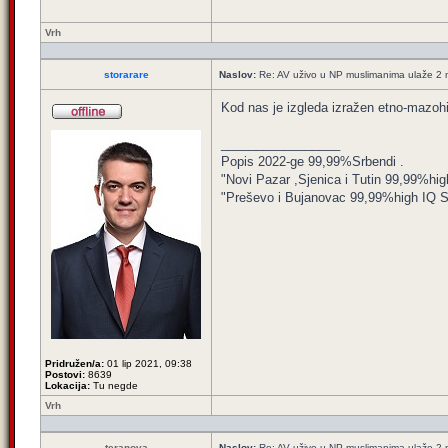
Vrh
storarare
Naslov:
Re: AV uživo u NP muslimanima ulaže 2 m
Kod nas je izgleda izražen etno-mazoh
_________________
Popis 2022-ge 99,99%Srbendi .
"Novi Pazar ,Sjenica i Tutin 99,99%hig
"Preševo i Bujanovac 99,99%high IQ Srbe
Pridružen/a:
01 lip 2021, 09:38
Postovi:
8639
Lokacija:
Tu negde
Vrh
teranova
Naslov:
Re: AV uživo u NP muslimanima ulaže 2 m