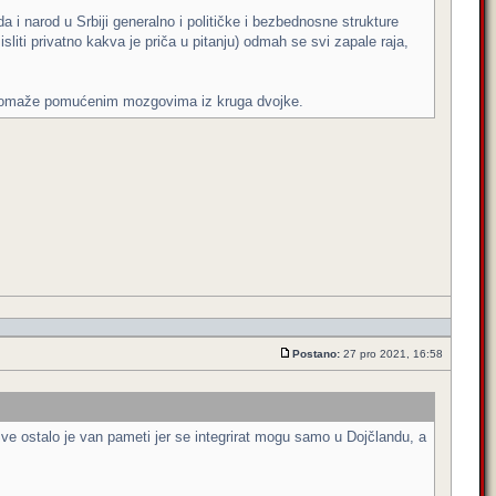
a i narod u Srbiji generalno i političke i bezbednosne strukture
ti privatno kakva je priča u pitanju) odmah se svi zapale raja,
e pomaže pomućenim mozgovima iz kruga dvojke.
Postano:
27 pro 2021, 16:58
e ostalo je van pameti jer se integrirat mogu samo u Dojčlandu, a