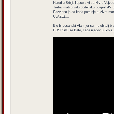
Narod u Srbiji, ljepse zivi sa Hrv u Vojv
Treba imati u vidu obiteljsku povjest AV 
Razvidno je da kada pominje suzivot ma
ULAZE)....
Bio bi bosanski Vlah, jer su mu obitel
POSRBIO se Bato, caca njegov u Srbij