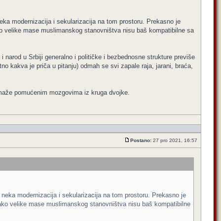
eka modernizacija i sekularizacija na tom prostoru. Prekasno je
ko velike mase muslimanskog stanovništva nisu baš kompatibilne sa
 i narod u Srbiji generalno i političke i bezbednosne strukture previše
o kakva je priča u pitanju) odmah se svi zapale raja, jarani, braća,
pomaže pomućenim mozgovima iz kruga dvojke.
Postano:
27 pro 2021, 16:57
 neka modernizacija i sekularizacija na tom prostoru. Prekasno je
kako velike mase muslimanskog stanovništva nisu baš kompatibilne