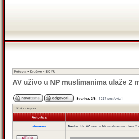
Početna
»
Društvo
»
EX-YU
AV uživo u NP muslimanima ulaže 2 m
Stranica:
2
/
9
.
[ 217 post(ov)a ]
Prikaz ispisa
Autor/ica
storarare
Naslov:
Re: AV uživo u NP muslimanima ulaže 2 m