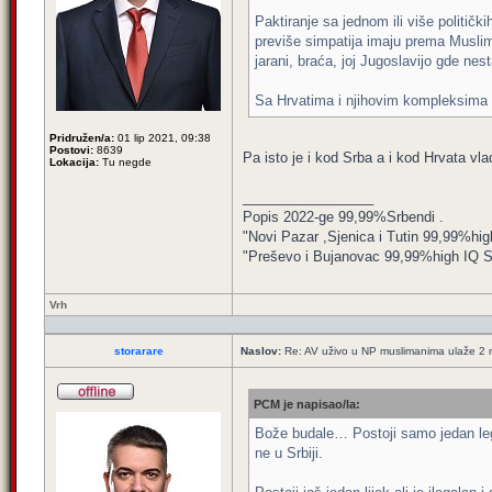
Paktiranje sa jednom ili više političk
previše simpatija imaju prema Muslim
jarani, braća, joj Jugoslavijo gde nest
Sa Hrvatima i njihovim kompleksima
Pridružen/a:
01 lip 2021, 09:38
Postovi:
8639
Pa isto je i kod Srba a i kod Hrvata vlad
Lokacija:
Tu negde
_________________
Popis 2022-ge 99,99%Srbendi .
"Novi Pazar ,Sjenica i Tutin 99,99%hig
"Preševo i Bujanovac 99,99%high IQ Srbe
Vrh
storarare
Naslov:
Re: AV uživo u NP muslimanima ulaže 2 m
PCM je napisao/la:
Bože budale… Postoji samo jedan lega
ne u Srbiji.