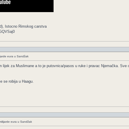
od), Istocno Rimskog carstva
6GQVSaj0
ijarde eura u Sandžak
lijek za Muslimane a to je putovnica/pasos u ruke i pravac Njemačka. Sve os
bije se robija u Haagu.
ilijarde eura u Sandžak