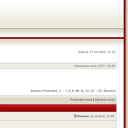
Sada je: 07 kol 2026, 21:15.
Vremenska zona: UTC + 01:00
Stranica
Prethodna
1
...
7
,
8
,
9
,
10
,
11
,
12
,
13
...
23
Sljedeća
Prethodna tema
|
Sljedeća tema
Postano:
22 sij 2022, 14:38