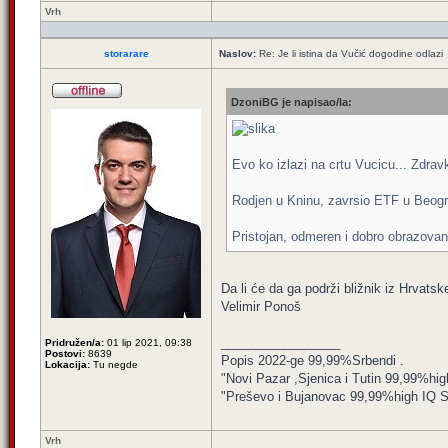
Vrh
storarare
Naslov:
Re: Je li istina da Vučić dogodine odlazi
DzoniBG je napisao/la:
Evo ko izlazi na crtu Vucicu... Zdrav
Rodjen u Kninu, zavrsio ETF u Beogra
Pristojan, odmeren i dobro obrazovan t
Da li će da ga podrži bližnik iz Hrvatsk
Velimir Ponoš
_________________
Pridružen/a:
01 lip 2021, 09:38
Postovi:
8639
Popis 2022-ge 99,99%Srbendi .
Lokacija:
Tu negde
"Novi Pazar ,Sjenica i Tutin 99,99%hig
"Preševo i Bujanovac 99,99%high IQ Srbe
Vrh