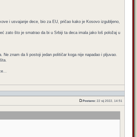
akove i usvajanje dece, bio za EU, pričao kako je Kosovo izgubljeno,
eć zato što je smatrao da bi u Srbiji ta deca imala jako loš položaj u
Ne znam da li postoji jedan političar koga nije napadao i pljuvao.
šta.
e...
Postano:
22 sij 2022, 14:51