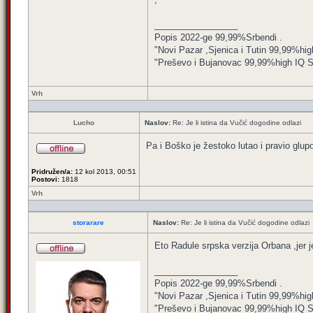
_________________
Popis 2022-ge 99,99%Srbendi .
"Novi Pazar ,Sjenica i Tutin 99,99%hig
"Preševo i Bujanovac 99,99%high IQ Srbe
Vrh
Lucho
Naslov:
Re: Je li istina da Vučić dogodine odlazi
Pa i Boško je žestoko lutao i pravio glupos
Pridružen/a:
12 kol 2013, 00:51
Postovi:
1818
Vrh
storarare
Naslov:
Re: Je li istina da Vučić dogodine odlazi
Eto Radule srpska verzija Orbana ,jer je
_________________
Popis 2022-ge 99,99%Srbendi .
"Novi Pazar ,Sjenica i Tutin 99,99%hig
"Preševo i Bujanovac 99,99%high IQ Srbe