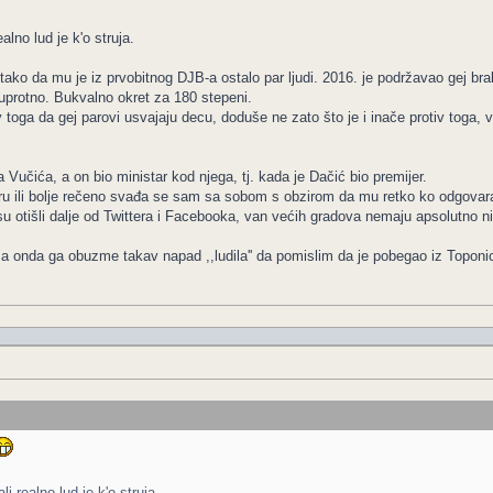
alno lud je k'o struja.
 tako da mu je iz prvobitnog DJB-a ostalo par ljudi. 2016. je podržavao gej br
 suprotno. Bukvalno okret za 180 stepeni.
v toga da gej parovi usvajaju decu, doduše ne zato što je i inače protiv toga, v
Vučića, a on bio ministar kod njega, tj. kada je Dačić bio premijer.
ru ili bolje rečeno svađa se sam sa sobom s obzirom da mu retko ko odgovara. 
u otišli dalje od Twittera i Facebooka, van većih gradova nemaju apsolutno ni
 onda ga obuzme takav napad ,,ludila'' da pomislim da je pobegao iz Toponic
i realno lud je k'o struja.