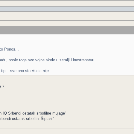
ko Ponos...
du, posle toga sve vojne skole u zemlji i inostranstvu...
ip... sve ono sto Vucic nije...
e ?
h IQ Srbendi ostatak srbofilne mujage".
ndi ostatak srbofilni Šiptari ".