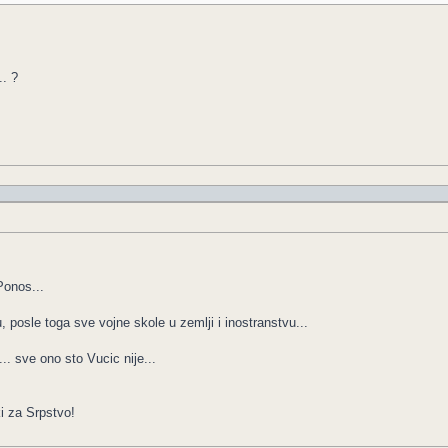
.. ?
Ponos...
posle toga sve vojne skole u zemlji i inostranstvu...
.. sve ono sto Vucic nije...
ki za Srpstvo!