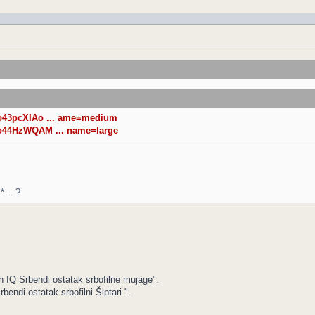
Jo43pcXIAo ... ame=medium
Jo44HzWQAM ... name=large
 .. ?
h IQ Srbendi ostatak srbofilne mujage".
ndi ostatak srbofilni Šiptari ".