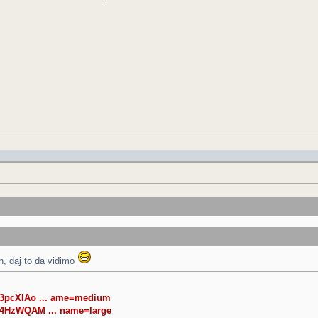
n, daj to da vidimo
43pcXIAo ... ame=medium
44HzWQAM ... name=large