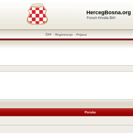
HercegBosna.org
Forum Hrvata BiH
ČPP
-
Registracija
-
Prijava
Poruka