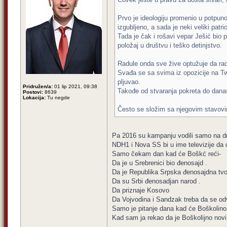
Prvo je ideologiju promenio u potpuno
izgubljeno, a sada je neki veliki patr
Tada je čak i rošavi vepar Ješić bio p
položaj u društvu i teško detinjstvo.
Radule onda sve žive optužuje da rade
Svađa se sa svima iz opozicije na Tw
pljuvao.
Pridružen/a:
01 lip 2021, 09:38
Takođe od stvaranja pokreta do danas
Postovi:
8639
Lokacija:
Tu negde
Često se složim sa njegovim stavovim
Pa 2016 su kampanju vodili samo na dr
NDH1 i Nova SS bi u ime televizije da 
Samo čekam dan kad će Boškć reći-
Da je u Srebrenici bio đenosajd .
Da je Republika Srpska đenosajdna tvo
Da su Srbi đenosadjan narod .
Da priznaje Kosovo
Da Vojvodina i Sandzak treba da se odv
Samo je pitanje dana kad će Boškolino t
Kad sam ja rekao da je Boškolijno nov
,