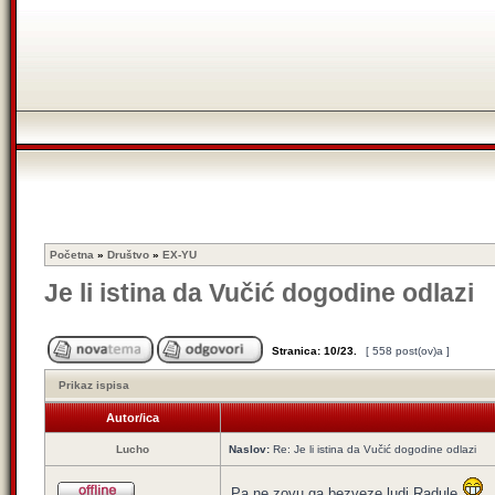
Početna
»
Društvo
»
EX-YU
Je li istina da Vučić dogodine odlazi
Stranica:
10
/
23
.
[ 558 post(ov)a ]
Prikaz ispisa
Autor/ica
Lucho
Naslov:
Re: Je li istina da Vučić dogodine odlazi
Pa ne zovu ga bezveze ludi Radule