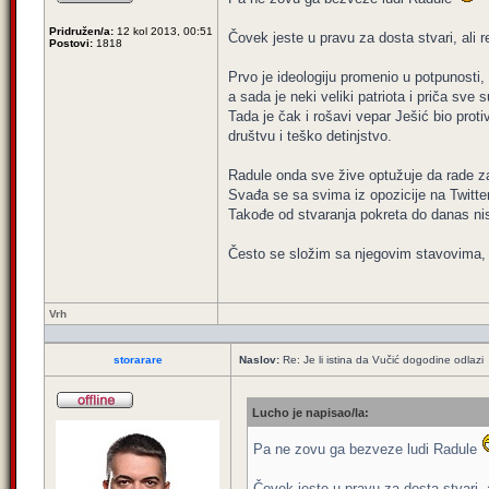
Pridružen/a:
12 kol 2013, 00:51
Čovek jeste u pravu za dosta stvari, ali re
Postovi:
1818
Prvo je ideologiju promenio u potpunosti,
a sada je neki veliki patriota i priča sve
Tada je čak i rošavi vepar Ješić bio proti
društvu i teško detinjstvo.
Radule onda sve žive optužuje da rade za 
Svađa se sa svima iz opozicije na Twitte
Takođe od stvaranja pokreta do danas nis
Često se složim sa njegovim stavovima, a
Vrh
storarare
Naslov:
Re: Je li istina da Vučić dogodine odlazi
Lucho je napisao/la:
Pa ne zovu ga bezveze ludi Radule
Čovek jeste u pravu za dosta stvari, al