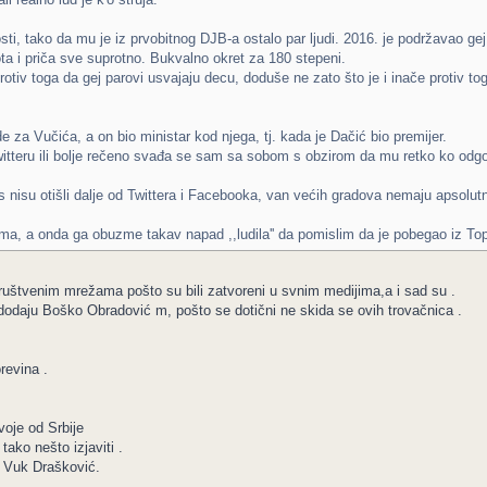
sti, tako da mu je iz prvobitnog DJB-a ostalo par ljudi. 2016. je podržavao g
iota i priča sve suprotno. Bukvalno okret za 180 stepeni.
rotiv toga da gej parovi usvajaju decu, doduše ne zato što je i inače protiv tog
 za Vučića, a on bio ministar kod njega, tj. kada je Dačić bio premijer.
itteru ili bolje rečeno svađa se sam sa sobom s obzirom da mu retko ko odgova
 nisu otišli dalje od Twittera i Facebooka, van većih gradova nemaju apsolutn
a, a onda ga obuzme takav napad ,,ludila'' da pomislim da je pobegao iz Top
uštvenim mrežama pošto su bili zatvoreni u svnim medijima,a i sad su .
dodaju Boško Obradović m, pošto se dotični ne skida se ovih trovačnica .
revina .
oje od Srbije
ako nešto izjaviti .
i Vuk Drašković.