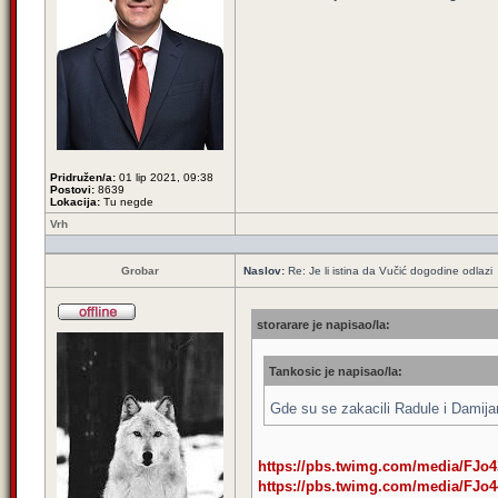
Pridružen/a:
01 lip 2021, 09:38
Postovi:
8639
Lokacija:
Tu negde
Vrh
Grobar
Naslov:
Re: Je li istina da Vučić dogodine odlazi
storarare je napisao/la:
Tankosic je napisao/la:
Gde su se zakacili Radule i Damija
https://pbs.twimg.com/media/FJo
https://pbs.twimg.com/media/FJo