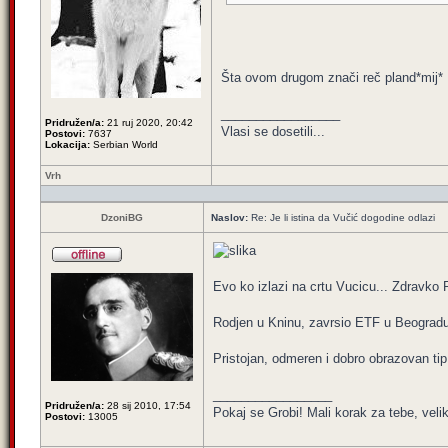
Šta ovom drugom znači reč pland*mij* 
_________________
Pridružen/a:
21 ruj 2020, 20:42
Vlasi se dosetili...
Postovi:
7637
Lokacija:
Serbian World
Vrh
DzoniBG
Naslov:
Re: Je li istina da Vučić dogodine odlazi
Evo ko izlazi na crtu Vucicu... Zdravko 
Rodjen u Kninu, zavrsio ETF u Beogradu, 
Pristojan, odmeren i dobro obrazovan tip.
_________________
Pridružen/a:
28 sij 2010, 17:54
Pokaj se Grobi! Mali korak za tebe, veli
Postovi:
13005