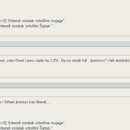
h IQ Srbendi ostatak srbofilne mujage".
ndi ostatak srbofilni Šiptari ".
ti, zato Dveri i jesu sada na 1-2%. Da su ostali full ,,ljotićevci'' i bili dosled
 i Orban jkrenuo kao liberal ,.
h IQ Srbendi ostatak srbofilne mujage".
ndi ostatak srbofilni Šiptari ".