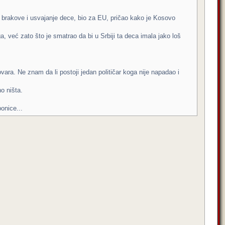
ej brakove i usvajanje dece, bio za EU, pričao kako je Kosovo
a, već zato što je smatrao da bi u Srbiji ta deca imala jako loš
ra. Ne znam da li postoji jedan političar koga nije napadao i
o ništa.
onice...