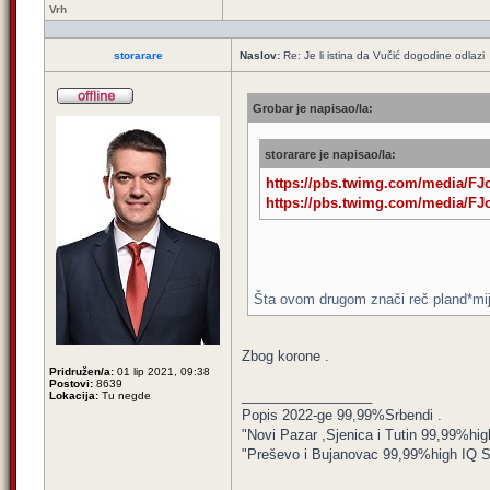
Vrh
storarare
Naslov:
Re: Je li istina da Vučić dogodine odlazi
Grobar je napisao/la:
storarare je napisao/la:
https://pbs.twimg.com/media/F
https://pbs.twimg.com/media/F
Šta ovom drugom znači reč pland*mij*
Zbog korone .
Pridružen/a:
01 lip 2021, 09:38
Postovi:
8639
_________________
Lokacija:
Tu negde
Popis 2022-ge 99,99%Srbendi .
"Novi Pazar ,Sjenica i Tutin 99,99%hig
"Preševo i Bujanovac 99,99%high IQ Srbe