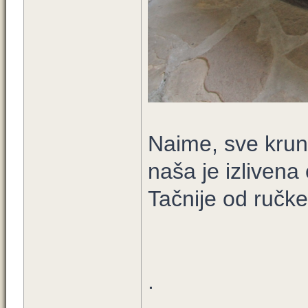
Naime, sve krune
naša je izlivena
Tačnije od ručke 
.