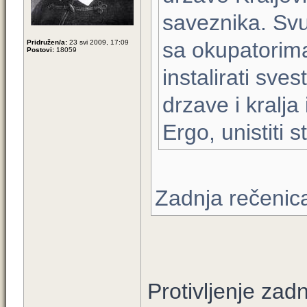
saveznika. Svud
sa okupatorima
Pridružen/a:
23 svi 2009, 17:09
Postovi:
18059
instalirati sve
drzave i kralja 
Ergo, unistiti 
Zadnja rečenic
Protivljenje zad