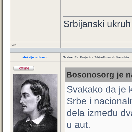
____________
Srbijanski ukruh
Vrh
aleksije radicevic
Naslov:
Re: Kraljevina Srbija-Povratak Monarhije
Bosonosorg je na
Svakako da je k
Srbe i nacionaln
dela između dva
u aut.