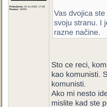
Pridružen/a:
23 svi 2009, 17:09
Postovi:
18059
Vas dvojica ste
svoju stranu. I j
razne načine.
Sto ce reci, komu
kao komunisti. S
komunisti.
Ako mi nesto ide 
mislite kad ste p