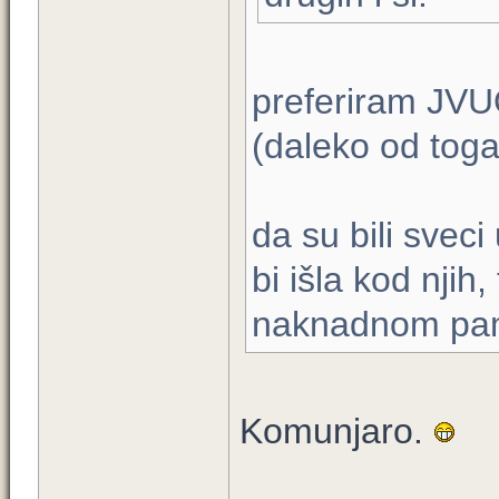
preferiram JVU
(daleko od toga
da su bili svec
bi išla kod njih,
naknadnom pa
Komunjaro.