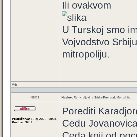
Ili ovakvom
U Turskoj smo imal
Vojvodstvo Srbiju
mitropoliju.
Vrh
NSOS
Naslov:
Re: Kraljevina Srbija-Povratak Monarhije
Porediti Karadjor
Pridružen/a:
13 sij 2020, 18:34
Cedu Jovanovica 
Postovi:
3931
Ceda koji od poc