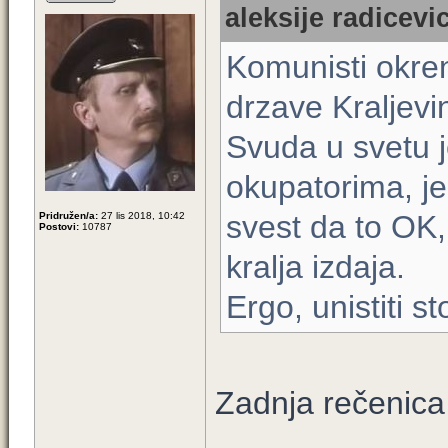
aleksije radicevi
Komunisti okren
drzave Kraljevi
Svuda u svetu je
okupatorima, jed
svest da to OK,
Pridružen/a:
27 lis 2018, 10:42
Postovi:
10787
kralja izdaja.
Ergo, unistiti 
Zadnja rečenic