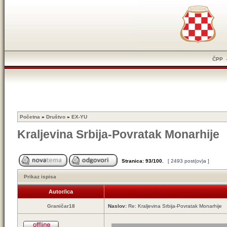
ČPP
Početna
»
Društvo
»
EX-YU
Kraljevina Srbija-Povratak Monarhije
Stranica:
93
/
100
.
[ 2493 post(ov)a ]
Prikaz ispisa
Autor/ica
Graničar18
Naslov:
Re: Kraljevina Srbija-Povratak Monarhije