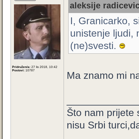
aleksije radicevi
I, Granicarko, 
unistenje ljudi,
(ne)svesti.
Pridružen/a:
27 lis 2018, 10:42
Postovi:
10787
Ma znamo mi na š
____________
Što nam prijete 
nisu Srbi turci,