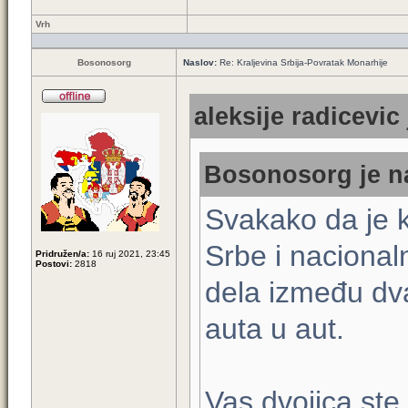
Vrh
Bosonosorg
Naslov:
Re: Kraljevina Srbija-Povratak Monarhije
aleksije radicevic
Bosonosorg je na
Svakako da je k
Srbe i nacionaln
Pridružen/a:
16 ruj 2021, 23:45
Postovi:
2818
dela između dva
auta u aut.
Vas dvojica ste