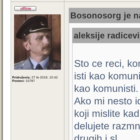
Bosonosorg je na
aleksije radicevi
Sto ce reci, ko
isti kao komuni
Pridružen/a:
27 lis 2018, 10:42
Postovi:
10787
kao komunisti.
Ako mi nesto id
koji mislite ka
delujete razmn
drugih i sl.