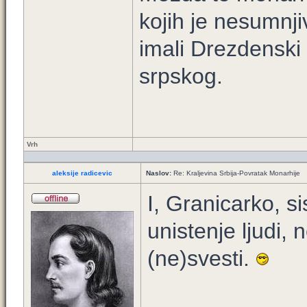
kojih je nesumnjiv
imali Drezdenski 
srpskog.
Vrh
aleksije radicevic
Naslov:
Re: Kraljevina Srbija-Povratak Monarhije
I, Granicarko, s
unistenje ljudi, 
(ne)svesti.