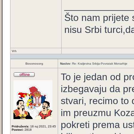
____________
Što nam prijete 
nisu Srbi turci,
Vrh
Bosonosorg
Naslov:
Re: Kraljevina Srbija-Povratak Monarhije
To je jedan od p
izbegavaju da p
stvari, recimo to
im preuzmu Kozar
pokreti prema us
Pridružen/a:
16 ruj 2021, 23:45
Postovi:
2818