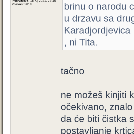
Pridružen/a:
16 ruj 2021, 23:45
brinu o narodu ci
Postovi:
2818
u drzavu sa dru
Karadjordjevica n
, ni Tita.
tačno
ne možeš kinjiti 
očekivano, znal
da će biti čistka
postavljanje krtic