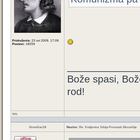
Pridružen/a:
23 svi 2009, 17:09
Postovi:
18059
____________
Bože spasi, Bože
rod!
Vrh
Graničar18
Naslov:
Re: Kraljevina Srbija-Povratak Monarhije