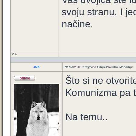
svoju stranu. I je
načine.
Vrh
JNA
Naslov:
Re: Kraljevina Srbija-Povratak Monarhije
Što si ne otvori
Komunizma pa ta
Na temu..