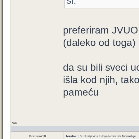
sl.
preferiram JVUO,
(daleko od toga)
da su bili sveci
išla kod njih, ta
pameću
Vrh
Graničar18
Naslov:
Re: Kraljevina Srbija-Povratak Monarhije