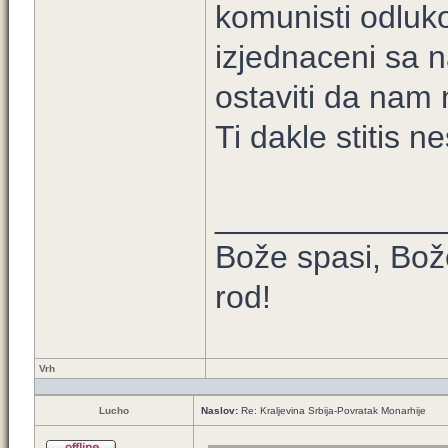
komunisti odlu
izjednaceni sa n
ostaviti da nam
Ti dakle stitis n
____________
Bože spasi, Bože
rod!
Vrh
Lucho
Naslov:
Re: Kraljevina Srbija-Povratak Monarhije