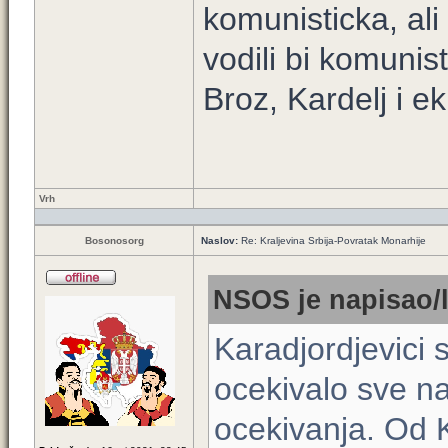
komunisticka, ali
vodili bi komunis
Broz, Kardelj i ek
Vrh
Bosonosorg
Naslov:
Re: Kraljevina Srbija-Povratak Monarhije
NSOS je napisao/l
Karadjordjevici 
ocekivalo sve na
ocekivanja. Od 