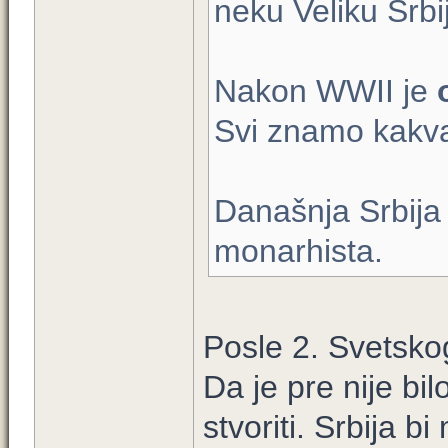
neku Veliku Srbi
Nakon WWII je
Svi znamo kakva
Današnja Srbija
monarhista.
Posle 2. Svetskog
Da je pre nije bil
stvoriti. Srbija 