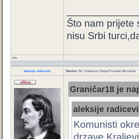
____________
Što nam prijete 
nisu Srbi turci,
Vrh
aleksije radicevic
Naslov:
Re: Kraljevina Srbija-Povratak Monarhije
Graničar18 je nap
aleksije radicevi
Komunisti okre
drzave Kraljevi