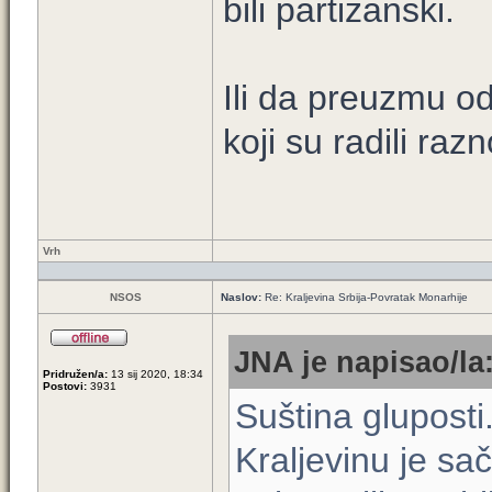
bili partizanski.
Ili da preuzmu o
koji su radili ra
Vrh
NSOS
Naslov:
Re: Kraljevina Srbija-Povratak Monarhije
JNA je napisao/la
Pridružen/a:
13 sij 2020, 18:34
Postovi:
3931
Suština gluposti
Kraljevinu je sa