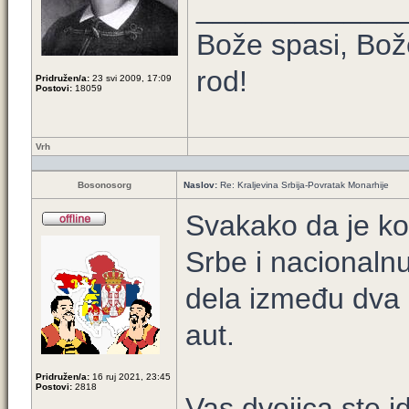
____________
Bože spasi, Bože
rod!
Pridružen/a:
23 svi 2009, 17:09
Postovi:
18059
Vrh
Bosonosorg
Naslov:
Re: Kraljevina Srbija-Povratak Monarhije
Svakako da je ko
Srbe i nacionalnu 
dela između dva r
aut.
Pridružen/a:
16 ruj 2021, 23:45
Postovi:
2818
Vas dvojica ste i