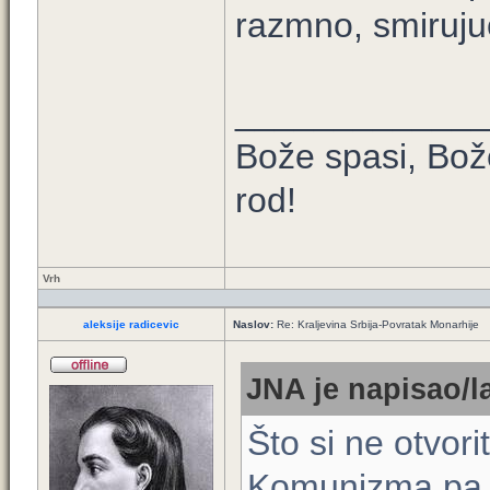
razmno, smirujuc
____________
Bože spasi, Bože
rod!
Vrh
aleksije radicevic
Naslov:
Re: Kraljevina Srbija-Povratak Monarhije
JNA je napisao/l
Što si ne otvor
Komunizma pa t