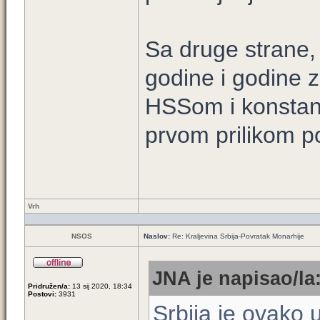
Sa druge strane, 
godine i godine 
HSSom i konstant
prvom prilikom 
Vrh
NSOS
Naslov:
Re: Kraljevina Srbija-Povratak Monarhije
JNA je napisao/la
Pridružen/a:
13 sij 2020, 18:34
Postovi:
3931
Srbija je ovako u