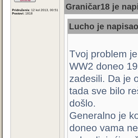
Graničar18 je napi
Pridružen/a:
12 kol 2013, 00:51
Postovi:
1818
Lucho je napisao
Tvoj problem je 
WW2 doneo 1990
zadesili. Da je
tada sve bilo r
došlo.
Generalno je 
doneo vama neg