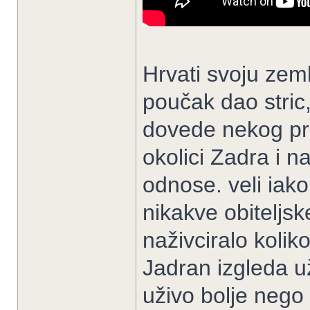
Hrvati svoju zeml
poučak dao stric, 
dovede nekog pri
okolici Zadra i n
odnose. veli iako
nikakve obiteljs
naživciralo kolik
Jadran izgleda už
uživo bolje nego