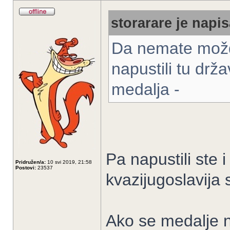
storarare je napis
Da nemate možda
napustili tu drž
medalja -
Pa napustili ste i
Pridružen/a:
10 svi 2019, 21:58
Postovi:
23537
kvazijugoslavija
Ako se medalje n