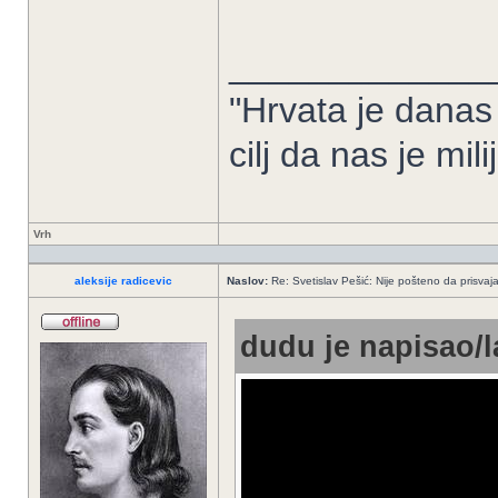
_____________
"Hrvata je danas
cilj da nas je mil
Vrh
aleksije radicevic
Naslov:
Re: Svetislav Pešić: Nije pošteno da prisvaj
dudu je napisao/l