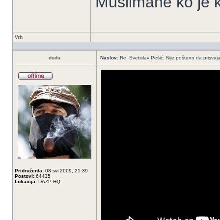
Muslimane ko je k
Vrh
dudu
Naslov:
Re: Svetislav Pešić: Nije pošteno da prisvaj
Pridružen/a:
03 svi 2009, 21:39
Postovi:
64435
Lokacija:
DAZP HQ