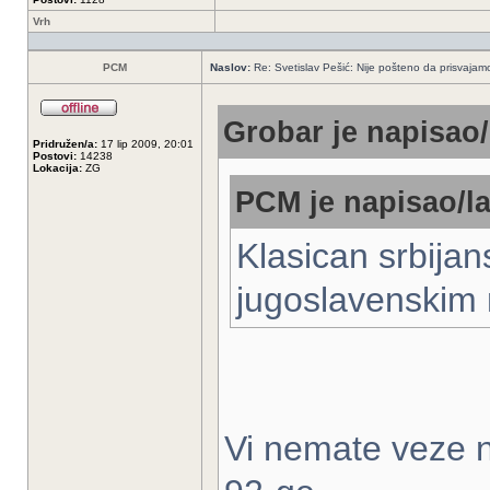
Vrh
PCM
Naslov:
Re: Svetislav Pešić: Nije pošteno da prisvajamo
Grobar je napisao/
Pridružen/a:
17 lip 2009, 20:01
Postovi:
14238
Lokacija:
ZG
PCM je napisao/la
Klasican srbijan
jugoslavenskim
Vi nemate veze 