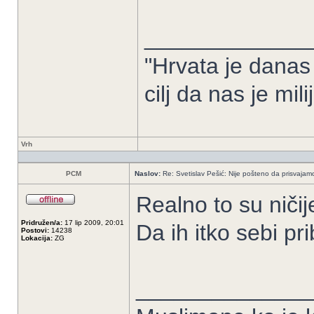
_____________
"Hrvata je danas
cilj da nas je mil
Vrh
PCM
Naslov:
Re: Svetislav Pešić: Nije pošteno da prisvajamo
Realno to su niči
Pridružen/a:
17 lip 2009, 20:01
Da ih itko sebi pr
Postovi:
14238
Lokacija:
ZG
______________