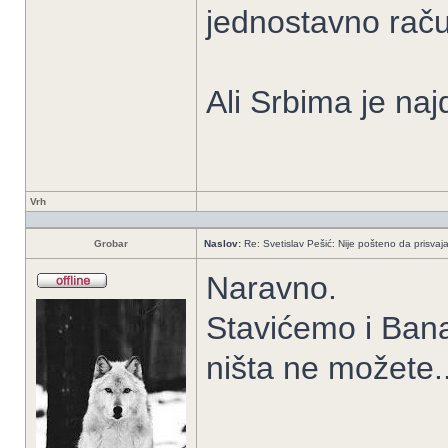
jednostavno račun
Ali Srbima je naj
Vrh
Grobar
Naslov:
Re: Svetislav Pešić: Nije pošteno da prisvaj
Naravno.
Stavićemo i Bana
ništa ne možete..