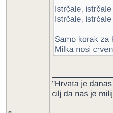
Istrčale, istrčal
Istrčale, istrčal
Samo korak za k
Milka nosi crven
_____________
"Hrvata je danas
cilj da nas je mil
Vrh