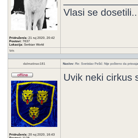
_____________
Vlasi se dosetili..
Pridružen/a:
21 ruj 2020, 20:42
Postovi:
7637
Lokacija:
Serbian World
Vrh
dalmatinac181
Naslov:
Re: Svetislav Pešić: Nije pošteno da prisvaj
Uvik neki cirkus 
Pridružen/a:
20 ruj 2020, 16:43
Postovi:
1128