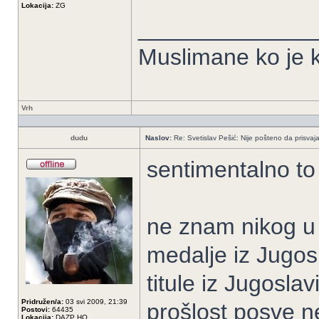
Lokacija:
ZG
______________
Muslimane ko je k
Vrh
dudu
Naslov:
Re: Svetislav Pešić: Nije pošteno da prisvaj
sentimentalno to
ne znam nikog u 
medalje iz Jugosl
titule iz Jugosla
Pridružen/a:
03 svi 2009, 21:39
prošlost posve ne
Postovi:
64435
Lokacija:
DAZP HQ