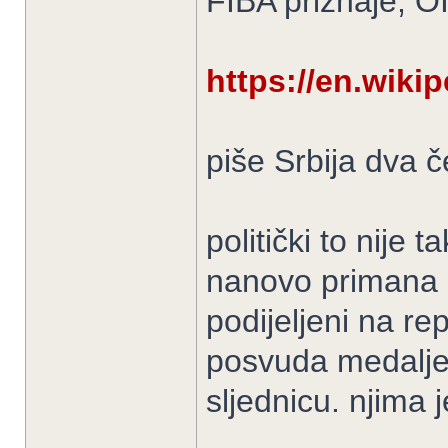
FIBA priznaje, OI
https://en.wiki
piše Srbija dva č
politički to nije 
nanovo primana u
podijeljeni na re
posvuda medalje
sljednicu. njima j