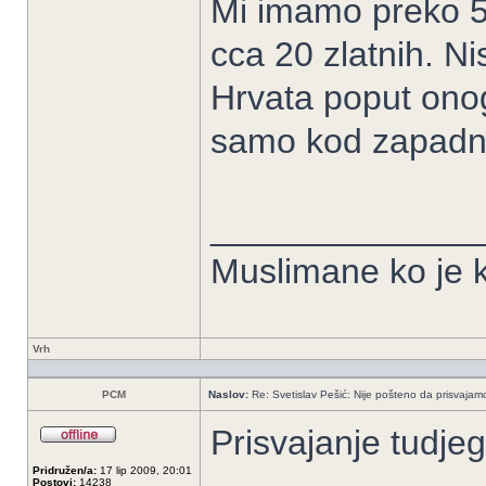
Mi imamo preko 50
cca 20 zlatnih. N
Hrvata poput onog
samo kod zapadni
______________
Muslimane ko je k
Vrh
PCM
Naslov:
Re: Svetislav Pešić: Nije pošteno da prisvajamo
Prisvajanje tudjeg
Pridružen/a:
17 lip 2009, 20:01
Postovi:
14238