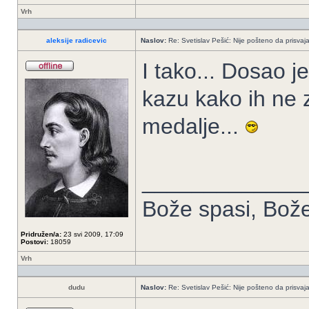
Vrh
aleksije radicevic
Naslov:
Re: Svetislav Pešić: Nije pošteno da prisvaj
I tako... Dosao 
kazu kako ih ne z
medalje...
_____________
Bože spasi, Bože 
Pridružen/a:
23 svi 2009, 17:09
Postovi:
18059
Vrh
dudu
Naslov:
Re: Svetislav Pešić: Nije pošteno da prisvaj