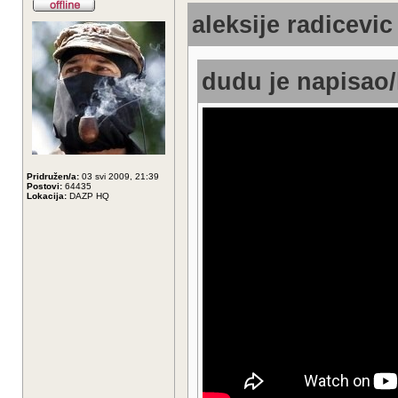
aleksije radicevic
dudu je napisao/
Pridružen/a:
03 svi 2009, 21:39
Postovi:
64435
Lokacija:
DAZP HQ