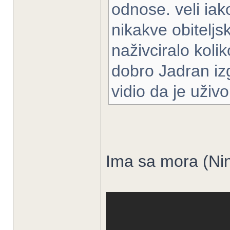
odnose. veli iak
nikakve obiteljs
naživciralo kolik
dobro Jadran izg
vidio da je uživ
Ima sa mora (Nin)