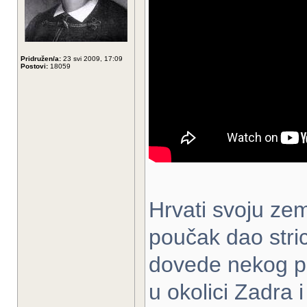
Pridružen/a:
23 svi 2009, 17:09
Postovi:
18059
Hrvati svoju zem
poučak dao stric,
dovede nekog pr
u okolici Zadra 