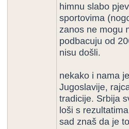
himnu slabo pjev
sportovima (nogo
zanos ne mogu m
podbacuju od 200
nisu došli.
nekako i nama je 
Jugoslavije, rajc
tradicije. Srbija 
loši s rezultatim
sad znaš da je t