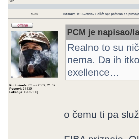
Vrh
dudu
Naslov:
Re: Svetislav Pešić: Nije pošteno da prisvaj
PCM je napisao/la
Realno to su nič
nema. Da ih itko
exellence…
Pridružen/a:
03 svi 2009, 21:39
Postovi:
64435
Lokacija:
DAZP HQ
o čemu ti pa slu