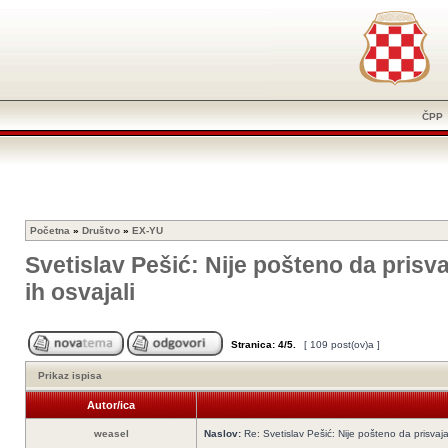
ČPP
Početna
»
Društvo
»
EX-YU
Svetislav Pešić: Nije pošteno da pris
ih osvajali
Stranica:
4
/
5
.
[ 109 post(ov)a ]
Prikaz ispisa
Autor/ica
weasel
Naslov:
Re: Svetislav Pešić: Nije pošteno da prisvaj