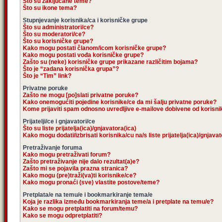
Što su zaključane teme?
Što su ikone tema?
Stupnjevanje korisnika/ca i korisničke grupe
Što su administratori/ce?
Što su moderatori/ce?
Što su korisničke grupe?
Kako mogu postati članom/icom korisničke grupe?
Kako mogu postati vođa korisničke grupe?
Zašto su (neke) korisničke grupe prikazane različitim bojama?
Što je “zadana korisnička grupa”?
Što je “Tim” link?
Privatne poruke
Zašto ne mogu [po]slati privatne poruke?
Kako onemogućiti pojedine korisnike/ce da mi šalju privatne poruke?
Kome prijaviti spam odnosno uvredljive e-mailove dobivene od korisn
Prijatelji/ce i gnjavatori/ce
Što su liste prijatelja(ica)/gnjavatora(ica)
Kako mogu dodati/izbrisati korisnika/cu na/s liste prijatelja(ica)/gnjava
Pretraživanje foruma
Kako mogu pretraživati forum?
Zašto pretraživanje nije dalo rezultat(a)e?
Zašto mi se pojavila prazna stranica?
Kako mogu (pre)traži(va)ti korisnike/ce?
Kako mogu pronaći (sve) vlastite postove/teme?
Pretplata/e na temu/e i bookmarkiranje tema/e
Koja je razlika između bookmarkiranja teme/a i pretplate na temu/e?
Kako se mogu pretplatiti na forum/temu?
Kako se mogu odpretplatiti?