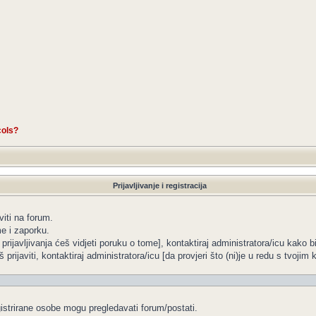
cols?
Prijavljivanje i registracija
viti na forum.
me i zaporku.
 prijavljivanja ćeš vidjeti poruku o tome], kontaktiraj administratora/icu kako b
 prijaviti, kontaktiraj administratora/icu [da provjeri što (ni)je u redu s tvoji
gistrirane osobe mogu pregledavati forum/postati.