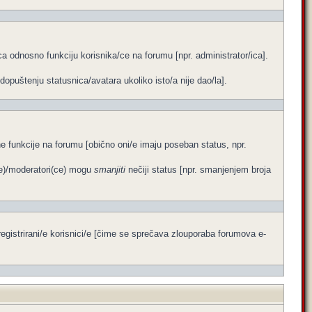
a odnosno funkciju korisnika/ce na forumu [npr. administrator/ica].
dopuštenju statusnica/avatara ukoliko isto/a nije dao/la].
ene funkcije na forumu [obično oni/e imaju poseban status, npr.
ce)/moderatori(ce) mogu
smanjiti
nečiji status [npr. smanjenjem broja
egistrirani/e korisnici/e [čime se sprečava zlouporaba forumova e-