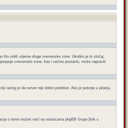
no što vidiš vrijeme
druge vremenske zone
. Ukoliko je to slučaj,
ijenjanje vremenske zone, kao i većinu postavki, može napraviti
atniji razlog je da server nije dobro podešen. Ako je potonje u pitanju,
formacija o tome možeš naći na stranicama phpBB Grupe [link u