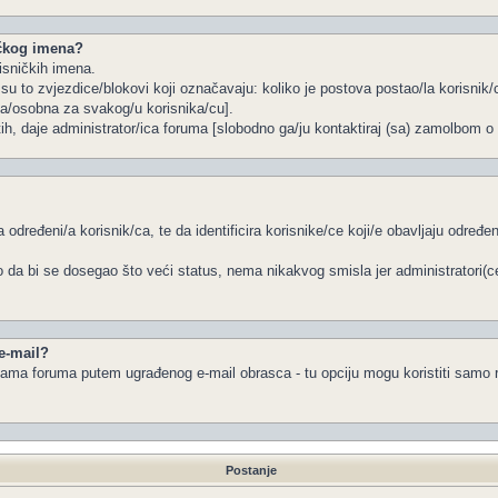
ičkog imena?
isničkih imena.
u to zvjezdice/blokovi koji označavaju: koliko je postova postao/la korisnik/c
na/osobna za svakog/u korisnika/cu].
tih, daje administrator/ica foruma [slobodno ga/ju kontaktiraj (sa) zamolbom o 
 određeni/a korisnik/ca, te da identificira korisnike/ce koji/e obavljaju određ
 da bi se dosegao što veći status, nema nikakvog smisla jer administratori(
 e-mail?
a/ama foruma putem ugrađenog e-mail obrasca - tu opciju mogu koristiti samo r
Postanje