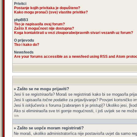
Privitci
Postanje kojih privitaka je dopušteno?
Kako mogu pronaći (sve) vlastite privitke?
phpBB3
Tko je napisao/la ovaj forum?
Zašto X mogućnost nije dostupna?
Koga kontaktirati u vezi zlouporabe/pravnih stvari vezanih uz forum?
O prijevodu
Tko i kako do?
Newsfeeds
Are your forums accessible as a newsfeed using RSS and Atom proto
» Zašto se ne mogu prijaviti?
Jesi li se
registrirao/la
? Moraš se registrirati kako bi se mogao/la prija
Jesi li upisao/la
točne podatke
za prijavljivanje? Provjeri korisničko i
Jesi li
isključen/a
s foruma [zabranjen ti je pristup]? Ukoliko jesi, [kod
Ako si eliminirao/la sve tri gornje mogućnosti, i još uvijek se ne možeš
Vrh
» Zašto se uopće moram registrirati?
Ne moraš, ukoliko administrator/ica nije postavio/la uvjet da samo re