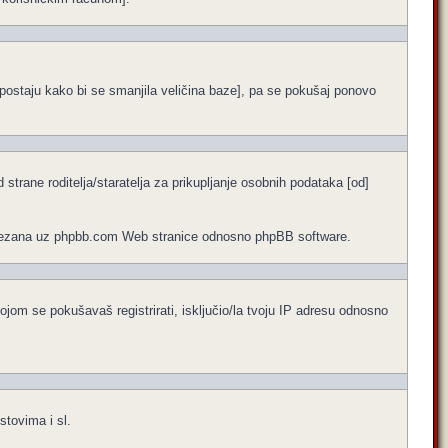
ne postaju kako bi se smanjila veličina baze], pa se pokušaj ponovo
trane roditelja/staratelja za prikupljanje osobnih podataka [od]
no vezana uz phpbb.com Web stranice odnosno phpBB software.
ojom se pokušavaš registrirati, isključio/la tvoju IP adresu odnosno
stovima i sl.