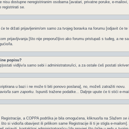
e nisu dostupne neregistriranim osobama [avatari, privatne poruke, e-mailovi, k
registrirati se.
 će te držati prijavljenim/om samo za tvojeg boravka na forumu [odjavit će t
ikom prijavljivanja [što nije preporučljivo ako forumu pristupaš s tuđeg, a ne s
ućio/la.
ine popisu?
)ostati vidljiv/a samo sebi i administratoru/ici, a za ostale ćeš postati skriven
kriptirana u bazi i ne može ti biti ponovo poslana], no, možeš zatražiti novu.
avio/la sam zaporku
. Ispuniš tražene podatke... Daljnje upute će ti stići e-ma
om Registracije, a COPPA podrška je bila omogućena, kliknuo/la na
Slažem se 
o si vidio/la obavijest ili prilikom same Registracije ili ti je stigla e-mailom].
š prijaviti, kontaktiraj administratora/icu [da provjeri što (ni)je u redu s tvoj