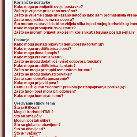
Korisničke postavke
Kako mogu promijeniti svoje postavke?
Zašto je vrijeme prikazano netočno?
Zašto je vrijeme i dalje prikazano netočno iako sam promijenio/la vre
Zašto mog jezika nema na popisu?
Što moram napraviti da bi se vidjela slika ispod mojeg korisničkog im
Kako mogu promijeniti svoj status?
Zašto se moram prijaviti ako želim korisniku/ci foruma poslati e-mail?
Postanje
Kako mogu postati [objaviti] temu/post na forum(u)?
Kako mogu urediti/izbrisati post?
Kako mogu dodati potpis?
Kako mogu kreirati anketu?
Zašto ne mogu dodati još (više) odgovora (opcija)?
Kako mogu urediti/izbrisati anketu?
Zašto ne mogu pristupiti tematskom forumu?
Zašto ne mogu dodavati privitke?
Zašto sam dobio/la upozorenje?
Kako mogu prijaviti post?
Čemu služi gumb “Pohrani” prilikom postanja/pisanja poruke(a)?
Zašto (moj) post mora biti odobren?
Kako mogu bumpirati temu?
Uređivanje i tipovi tema
Što je BBKod?
Mogu li koristiti HTML?
Što su smajlići?
Mogu li postati slike?
Što su globalne obavijesti?
Što su obavijesti?
Što je “važno”?