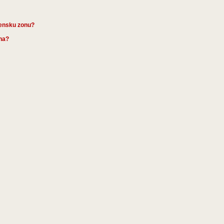
mensku zonu?
ena?