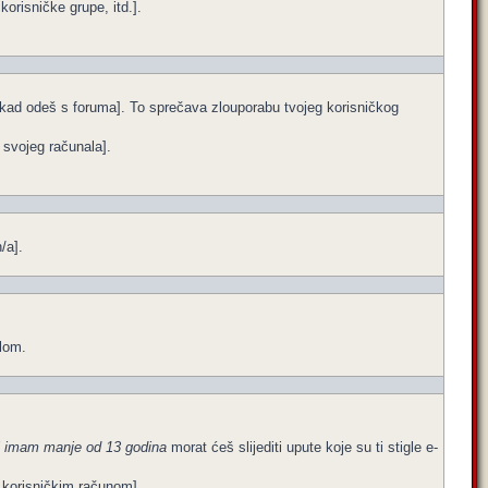
orisničke grupe, itd.].
e kad odeš s foruma]. To sprečava zlouporabu tvojeg korisničkog
a svojeg računala].
/a].
ilom.
i imam manje od 13 godina
morat ćeš slijediti upute koje su ti stigle e-
im korisničkim računom].