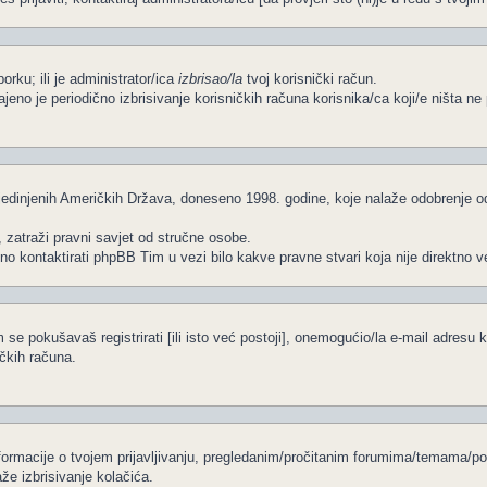
porku; ili je administrator/ica
izbrisao/la
tvoj korisnički račun.
čajeno je periodično izbrisivanje korisničkih računa korisnika/ca koji/e ništa 
edinjenih Američkih Država, doneseno 1998. godine, koje nalaže odobrenje od s
, zatraži pravni savjet od stručne osobe.
no kontaktirati phpBB Tim u vezi bilo kakve pravne stvari koja nije direkt
se pokušavaš registrirati [ili isto već postoji], onemogućio/la e-mail adresu k
ičkih računa.
informacije o tvojem prijavljivanju, pregledanim/pročitanim forumima/temama/po
že izbrisivanje kolačića.