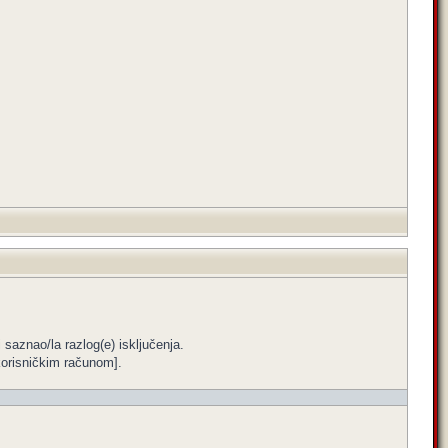
i saznao/la razlog(e) isključenja.
m korisničkim računom].