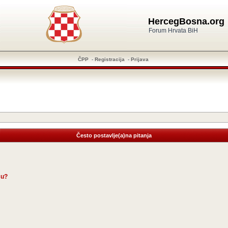
HercegBosna.org
Forum Hrvata BiH
ČPP
-
Registracija
-
Prijava
Često postavlje(a)na pitanja
su?