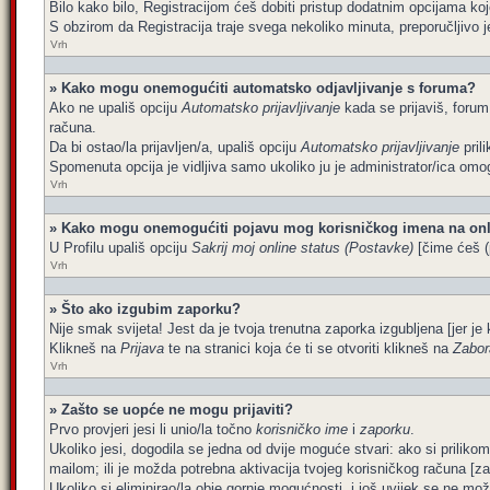
Bilo kako bilo, Registracijom ćeš dobiti pristup dodatnim opcijama koj
S obzirom da Registracija traje svega nekoliko minuta, preporučljivo je 
Vrh
» Kako mogu onemogućiti automatsko odjavljivanje s foruma?
Ako ne upališ opciju
Automatsko prijavljivanje
kada se prijaviš, forum
računa.
Da bi ostao/la prijavljen/a, upališ opciju
Automatsko prijavljivanje
pril
Spomenuta opcija je vidljiva samo ukoliko ju je administrator/ica omog
Vrh
» Kako mogu onemogućiti pojavu mog korisničkog imena na onl
U Profilu upališ opciju
Sakrij moj online status (Postavke)
[čime ćeš (p
Vrh
» Što ako izgubim zaporku?
Nije smak svijeta! Jest da je tvoja trenutna zaporka izgubljena [jer je 
Klikneš na
Prijava
te na stranici koja će ti se otvoriti klikneš na
Zabor
Vrh
» Zašto se uopće ne mogu prijaviti?
Prvo provjeri jesi li unio/la točno
korisničko ime
i
zaporku
.
Ukoliko jesi, dogodila se jedna od dvije moguće stvari: ako si prilik
mailom; ili je možda potrebna aktivacija tvojeg korisničkog računa [za št
Ukoliko si eliminirao/la obje gornje mogućnosti, i još uvijek se ne može