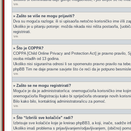
Vrh
» Zašto se više ne mogu prijaviti?
Dva su moguća razloga: ili si upisao/la
netočno
korisničko ime i/ili za
Ukoliko je u pitanju potonje: možda nikada nisi ništa postao/la, [uobi
registrirati.
Vrh
» Što je COPPA?
COPPA [Child Online Privacy and Protection Act] je pravno pravilo, Sj
osoba mlađih od 13 godina.
Ukoliko nisi siguran/na odnosi li se spomenuto pravno pravilo na tebe
phpBB Tim ne daje pravne savjete što će reći da je potpuno besmisle
Vrh
» Zašto se ne mogu registrirati?
Moguće je da je administrator/ica: onemogućio/la korisničko ime kojim 
onemogućio/la Registraciju kako bi spriječio/la otvaranje novih korisn
Bilo kako bilo, kontaktiraj administratora/icu za pomoć.
Vrh
» Što “Izbriši sve kolačiće” radi?
Izbrisuje sve kolačiće koje je kreirao phpBB3, a koji, inače, sadrže 
Ukoliko imaš problema s prijavljivanjem/odjavljivanjem, (obično) poma