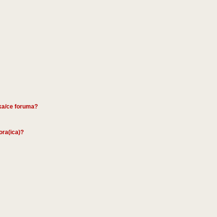
ika/ce foruma?
tora(ica)?