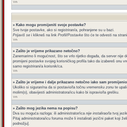
Vrh
» Kako mogu promijeniti svoje postavke?
Sve tvoje postavke, ako si registriran/a, pohranjene su u bazi.
Prijaviš se
i klikneš na link
Profil/Postavke
što će te odvesti na stran
Vrh
» Zašto je vrijeme prikazano netočno?
Zanemarimo li mogućnost, što se vrlo rijetko događa, da server nije d
promijeni postavke svojeg korisničkog profila tako da izabereš onu 
samo registrirani/a korisnik/ca.
Vrh
» Zašto je vrijeme i dalje prikazano netočno iako sam promijen
Ukoliko si siguran/na da si postavio/la točnu
vremensku zonu
te upali
molim(o), obavijesti administratora/icu kako bi ispravio/la grešku.
Vrh
» Zašto mog jezika nema na popisu?
Dva su moguća razloga: ili administrator/ica
nije instalirao/la
tvoj jezik
Pitaj administratora/icu foruma može li instalirati jezični paket koji 
podnožju].