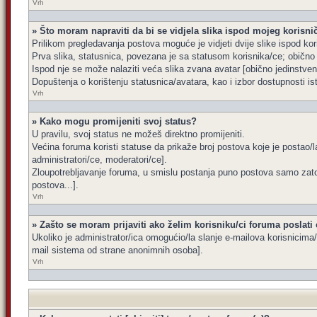
Vrh
» Što moram napraviti da bi se vidjela slika ispod mojeg korisn
Prilikom pregledavanja postova moguće je vidjeti dvije slike ispod kor
Prva slika, statusnica, povezana je sa statusom korisnika/ce; obično s
Ispod nje se može nalaziti veća slika zvana avatar [obično jedinstve
Dopuštenja o korištenju statusnica/avatara, kao i izbor dostupnosti is
Vrh
» Kako mogu promijeniti svoj status?
U pravilu, svoj status ne možeš direktno promijeniti.
Većina foruma koristi statuse da prikaže broj postova koje je postao/la
administratori/ce, moderatori/ce].
Zloupotrebljavanje foruma, u smislu postanja puno postova samo zato
postova...].
Vrh
» Zašto se moram prijaviti ako želim korisniku/ci foruma poslati
Ukoliko je administrator/ica omogućio/la slanje e-mailova korisnicim
mail sistema od strane anonimnih osoba].
Vrh