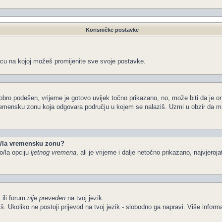
Korisničke postavke
icu na kojoj možeš promijenite sve svoje postavke.
obro podešen, vrijeme je gotovo uvijek točno prikazano, no, može biti da je o
vremensku zonu koja odgovara području u kojem se nalaziš. Uzmi u obzir da m
io/la vremensku zonu?
o/la opciju
ljetnog vremena
, ali je vrijeme i dalje netočno prikazano, najvjeroj
 ili forum
nije preveden
na tvoj jezik.
želiš. Ukoliko ne postoji prijevod na tvoj jezik - slobodno ga napravi. Više in