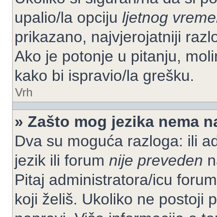
upalio/la opciju
ljetnog vrem
prikazano, najvjerojatniji raz
Ako je potonje u pitanju, moli
kako bi ispravio/la grešku.
Vrh
» Zašto mog jezika nema n
Dva su moguća razloga: ili ad
jezik ili forum
nije preveden
na
Pitaj administratora/icu foruma
koji želiš. Ukoliko ne postoji 