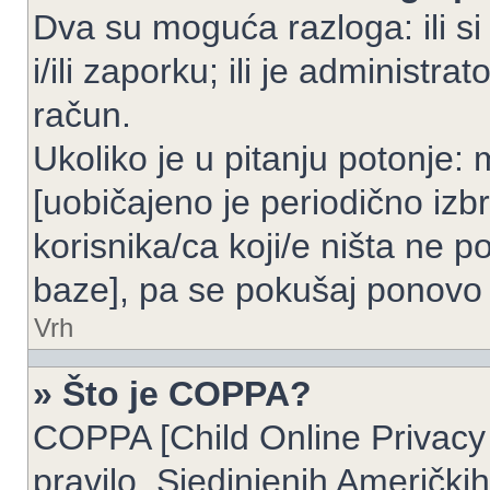
Dva su moguća razloga: ili si
i/ili zaporku; ili je administrat
račun.
Ukoliko je u pitanju potonje: 
[uobičajeno je periodično izbr
korisnika/ca koji/e ništa ne p
baze], pa se pokušaj ponovo re
Vrh
» Što je COPPA?
COPPA [Child Online Privacy 
pravilo, Sjedinjenih Američk