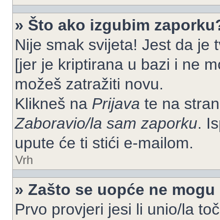
» Što ako izgubim zaporku
Nije smak svijeta! Jest da je
[jer je kriptirana u bazi i ne 
možeš zatražiti novu.
Klikneš na
Prijava
te na strani
Zaboravio/la sam zaporku
. I
upute će ti stići e-mailom.
Vrh
» Zašto se uopće ne mogu p
Prvo provjeri jesi li unio/la t