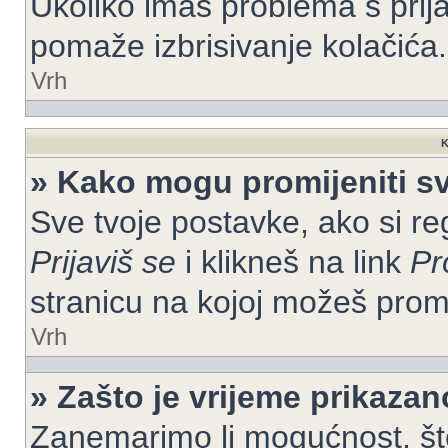
Ukoliko imaš problema s prija
pomaže izbrisivanje kolačića.
Vrh
K
» Kako mogu promijeniti s
Sve tvoje postavke, ako si re
Prijaviš se
i klikneš na link
Pr
stranicu na kojoj možeš prom
Vrh
» Zašto je vrijeme prikaza
Zanemarimo li mogućnost, što