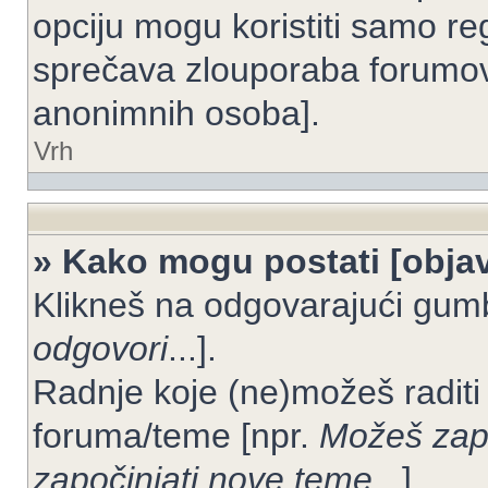
opciju mogu koristiti samo reg
sprečava zlouporaba forumov
anonimnih osoba].
Vrh
» Kako mogu postati [objav
Klikneš na odgovarajući gum
odgovori
...].
Radnje koje (ne)možeš raditi
foruma/teme [npr.
Možeš zapo
započinjati nove teme
...].