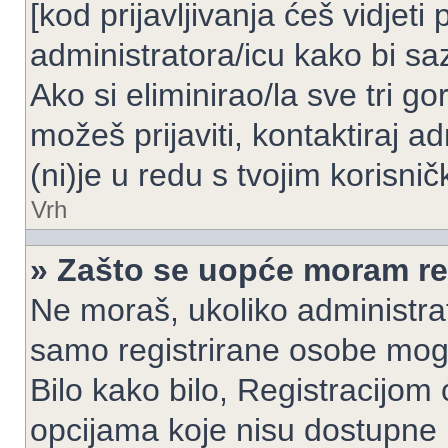
[kod prijavljivanja ćeš vidjeti
administratora/icu kako bi saz
Ako si eliminirao/la sve tri g
možeš prijaviti, kontaktiraj ad
(ni)je u redu s tvojim korisni
Vrh
» Zašto se uopće moram reg
Ne moraš, ukoliko administrato
samo registrirane osobe mogu
Bilo kako bilo, Registracijom
opcijama koje nisu dostupne 