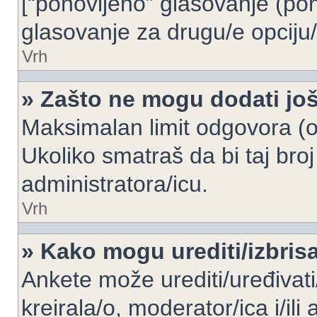
[“ponovljeno” glasovanje (pon
glasovanje za drugu/e opciju/
Vrh
» Zašto ne mogu dodati još
Maksimalan limit odgovora (op
Ukoliko smatraš da bi taj broj
administratora/icu.
Vrh
» Kako mogu urediti/izbris
Ankete može urediti/uređivati/i
kreirala/o, moderator/ica i/ili