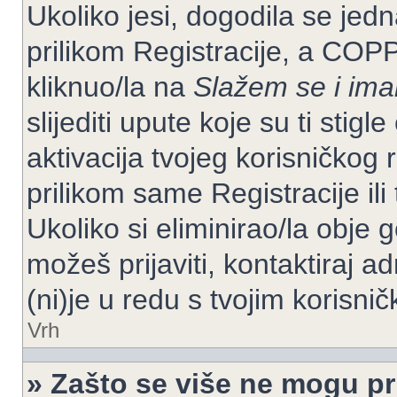
Ukoliko jesi, dogodila se jed
prilikom Registracije, a COP
kliknuo/la na
Slažem se i im
slijediti upute koje su ti stig
aktivacija tvojeg korisničkog r
prilikom same Registracije ili 
Ukoliko si eliminirao/la obje 
možeš prijaviti, kontaktiraj ad
(ni)je u redu s tvojim korisni
Vrh
» Zašto se više ne mogu pri