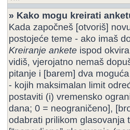
» Kako mogu kreirati anke
Kada započneš [otvoriš] novu t
postojeće teme - ako imaš do
Kreiranje ankete
ispod okvira
vidiš, vjerojatno nemaš dopuš
pitanje i [barem] dva moguća
- kojih maksimalan limit odre
postaviti (i) vremensko ogran
dana; 0 = neograničeno], [bro
odabrati prilikom glasovanja 