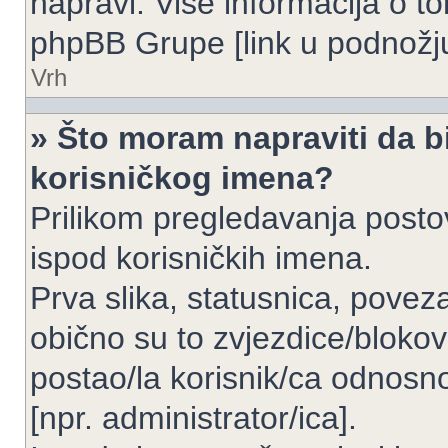
napravi. Više informacija o 
phpBB Grupe [link u podnožju
Vrh
» Što moram napraviti da bi
korisničkog imena?
Prilikom pregledavanja postov
ispod korisničkih imena.
Prva slika, statusnica, povez
obično su to zvjezdice/blokov
postao/la korisnik/ca odnosno
[npr. administrator/ica].