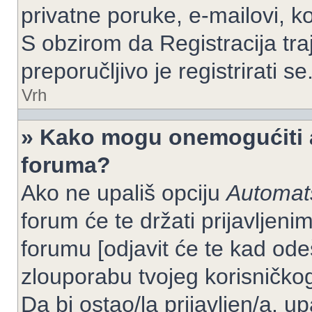
privatne poruke, e-mailovi, ko
S obzirom da Registracija tra
preporučljivo je registrirati se
Vrh
» Kako mogu onemogućiti a
foruma?
Ako ne upališ opciju
Automats
forum će te držati prijavlje
forumu [odjavit će te kad od
zlouporabu tvojeg korisničko
Da bi ostao/la prijavljen/a, up