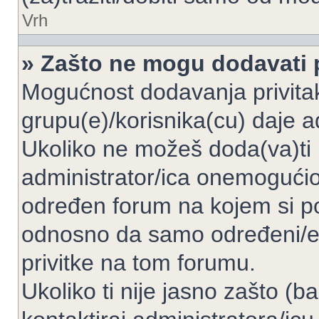
Vrh
» Zašto ne mogu dodavati p
Mogućnost dodavanja privita
grupu(e)/korisnika(cu) daje a
Ukoliko ne možeš doda(va)ti 
administrator/ica onemogućio/
određen forum na kojem si po
odnosno da samo određeni/e 
privitke na tom forumu.
Ukoliko ti nije jasno zašto (b