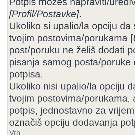
Potpis možeš napraviti/uređiv
[Profil/Postavke]
.
Ukoliko si upalio/la opciju d
tvojim postovima/porukama [
post/poruku ne želiš dodati p
pisanja samog posta/poruke 
potpisa.
Ukoliko nisi upalio/la opciju
tvojim postovima/porukama, a
potpis, jednostavno za vrije
označiš opciju dodavanja pot
Vrh