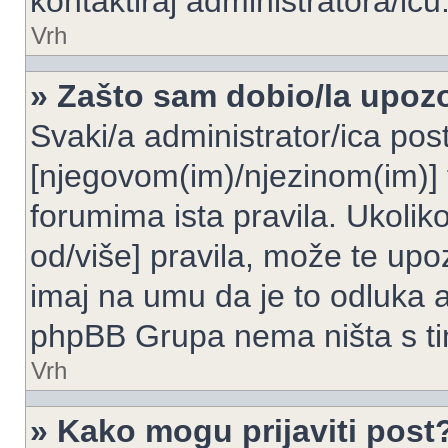
kontaktiraj administratora/icu
Vrh
» Zašto sam dobio/la upoz
Svaki/a administrator/ica post
[njegovom(im)/njezinom(im)] 
forumima ista pravila. Ukoliko
od/više] pravila, može te upoz
imaj na umu da je to odluka a
phpBB Grupa nema ništa s t
Vrh
» Kako mogu prijaviti post