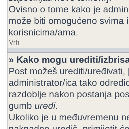
Ovisno o tome kako je adminis
može biti omogućeno svima il
korisnicima/ama.
Vrh
» Kako mogu urediti/izbrisa
Post možeš urediti/uređivati,
administrator/ica tako odre
razdoblje nakon postanja po
gumb
uredi
.
Ukoliko je u međuvremenu net
naknadno urediš, primijetit ć