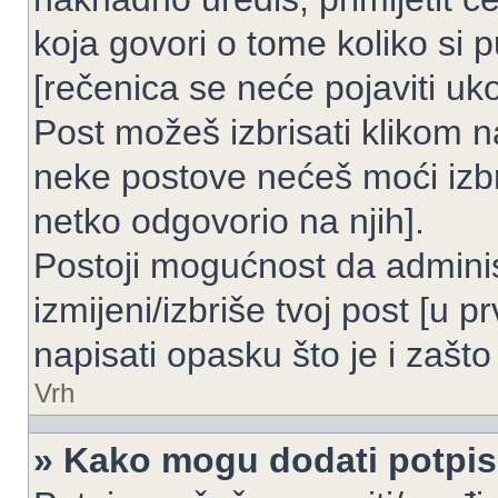
koja govori o tome koliko si p
[rečenica se neće pojaviti uko
Post možeš izbrisati klikom
neke postove nećeš moći izbr
netko odgovorio na njih].
Postoji mogućnost da adminis
izmijeni/izbriše tvoj post [u 
napisati opasku što je i zašto 
Vrh
» Kako mogu dodati potpi