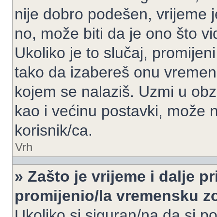
nije dobro podešen, vrijeme j
no, može biti da je ono što v
Ukoliko je to slučaj, promijen
tako da izabereš onu vremen
kojem se nalaziš. Uzmi u obz
kao i većinu postavki, može n
korisnik/ca.
Vrh
» Zašto je vrijeme i dalje 
promijenio/la vremensku 
Ukoliko si siguran/na da si p