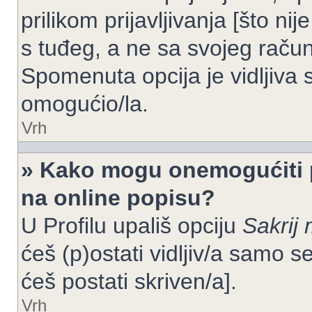
prilikom prijavljivanja [što n
s tuđeg, a ne sa svojeg račun
Spomenuta opcija je vidljiva 
omogućio/la.
Vrh
» Kako mogu onemogućiti 
na online popisu?
U Profilu upališ opciju
Sakrij 
ćeš (p)ostati vidljiv/a samo se
ćeš postati skriven/a].
Vrh