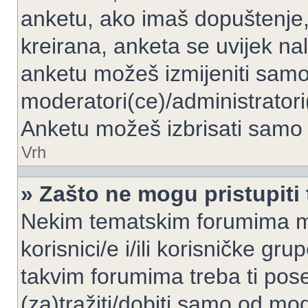
anketu, ako imaš dopuštenje, 
kreirana, anketa se uvijek nal
anketu možeš izmijeniti samo 
moderatori(ce)/administratori
Anketu možeš izbrisati samo a
Vrh
» Zašto ne mogu pristupit
Nekim tematskim forumima mo
korisnici/e i/ili korisničke gr
takvim forumima treba ti pos
(za)tražiti/dobiti samo od mod