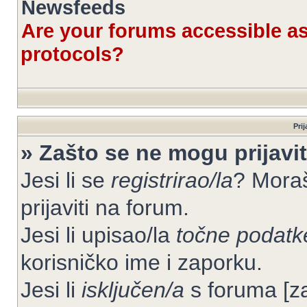
Newsfeeds
Are your forums accessible 
protocols?
Prij
» Zašto se ne mogu prijavit
Jesi li se
registrirao/la
? Moraš
prijaviti na forum.
Jesi li upisao/la
točne podatk
korisničko ime i zaporku.
Jesi li
isključen/a
s foruma [zab