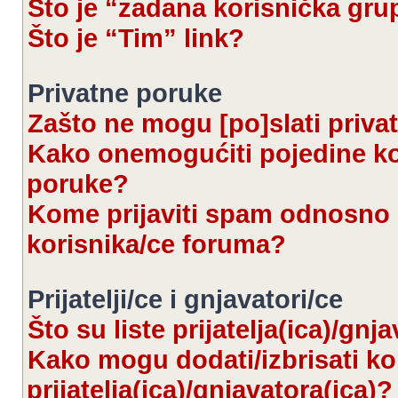
Što je “zadana korisnička gru
Što je “Tim” link?
Privatne poruke
Zašto ne mogu [po]slati priva
Kako onemogućiti pojedine kor
poruke?
Kome prijaviti spam odnosno 
korisnika/ce foruma?
Prijatelji/ce i gnjavatori/ce
Što su liste prijatelja(ica)/gnj
Kako mogu dodati/izbrisati kor
prijatelja(ica)/gnjavatora(ica)?