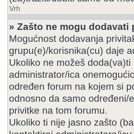
Vrh
» Zašto ne mogu dodavati p
Mogućnost dodavanja privita
grupu(e)/korisnika(cu) daje a
Ukoliko ne možeš doda(va)ti 
administrator/ica onemogućio/
određen forum na kojem si po
odnosno da samo određeni/e 
privitke na tom forumu.
Ukoliko ti nije jasno zašto (b