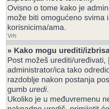
Ovisno o tome kako je adminis
može biti omogućeno svima il
korisnicima/ama.
Vrh
» Kako mogu urediti/izbrisa
Post možeš urediti/uređivati,
administrator/ica tako odre
razdoblje nakon postanja po
gumb
uredi
.
Ukoliko je u međuvremenu net
naknadno urediš, primijetit ć