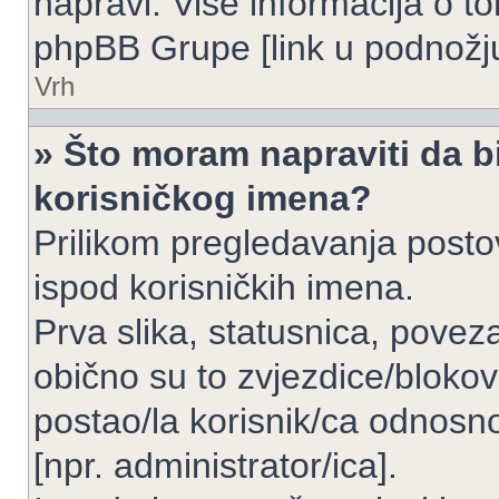
napravi. Više informacija o 
phpBB Grupe [link u podnožju
Vrh
» Što moram napraviti da bi
korisničkog imena?
Prilikom pregledavanja postov
ispod korisničkih imena.
Prva slika, statusnica, povez
obično su to zvjezdice/blokov
postao/la korisnik/ca odnosno
[npr. administrator/ica].