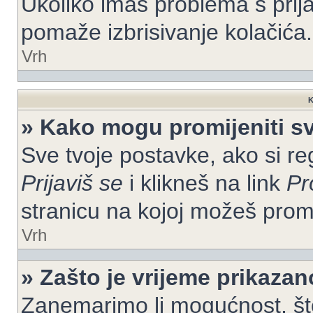
Ukoliko imaš problema s prija
pomaže izbrisivanje kolačića.
Vrh
K
» Kako mogu promijeniti s
Sve tvoje postavke, ako si re
Prijaviš se
i klikneš na link
Pr
stranicu na kojoj možeš prom
Vrh
» Zašto je vrijeme prikaza
Zanemarimo li mogućnost, što