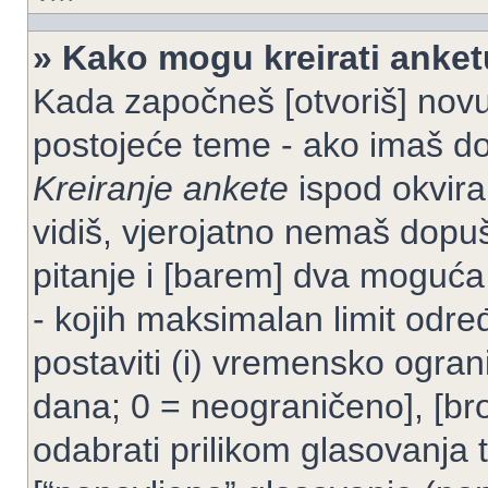
» Kako mogu kreirati anke
Kada započneš [otvoriš] novu t
postojeće teme - ako imaš do
Kreiranje ankete
ispod okvira
vidiš, vjerojatno nemaš dopuš
pitanje i [barem] dva moguća
- kojih maksimalan limit odre
postaviti (i) vremensko ogran
dana; 0 = neograničeno], [bro
odabrati prilikom glasovanja 