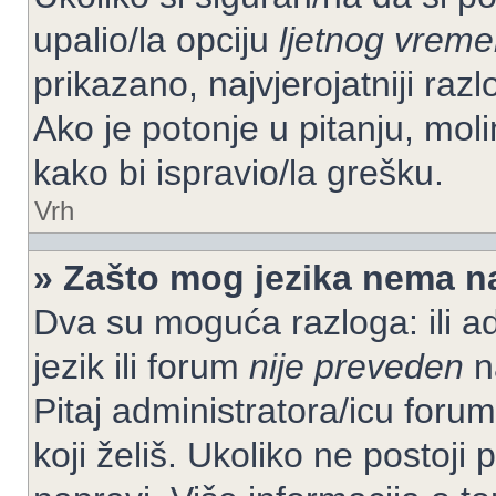
upalio/la opciju
ljetnog vrem
prikazano, najvjerojatniji raz
Ako je potonje u pitanju, moli
kako bi ispravio/la grešku.
Vrh
» Zašto mog jezika nema n
Dva su moguća razloga: ili ad
jezik ili forum
nije preveden
na
Pitaj administratora/icu foruma
koji želiš. Ukoliko ne postoji 