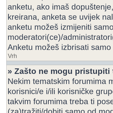
anketu, ako imaš dopuštenje, 
kreirana, anketa se uvijek nal
anketu možeš izmijeniti samo 
moderatori(ce)/administratori
Anketu možeš izbrisati samo a
Vrh
» Zašto ne mogu pristupit
Nekim tematskim forumima mo
korisnici/e i/ili korisničke gr
takvim forumima treba ti pos
(za)tražiti/dobiti samo od mod