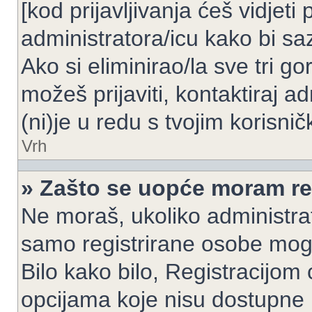
[kod prijavljivanja ćeš vidjeti
administratora/icu kako bi saz
Ako si eliminirao/la sve tri g
možeš prijaviti, kontaktiraj ad
(ni)je u redu s tvojim korisni
Vrh
» Zašto se uopće moram reg
Ne moraš, ukoliko administrato
samo registrirane osobe mogu
Bilo kako bilo, Registracijom
opcijama koje nisu dostupne 