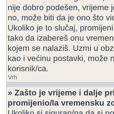
nije dobro podešen, vrijeme j
no, može biti da je ono što v
Ukoliko je to slučaj, promijen
tako da izabereš onu vremen
kojem se nalaziš. Uzmi u obz
kao i većinu postavki, može n
korisnik/ca.
Vrh
» Zašto je vrijeme i dalje 
promijenio/la vremensku 
Ukoliko si siguran/na da si p