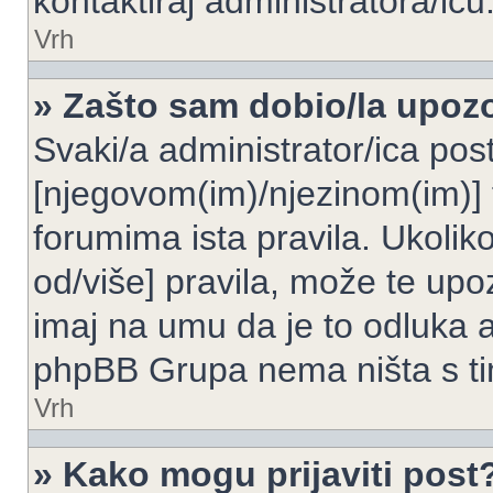
kontaktiraj administratora/icu
Vrh
» Zašto sam dobio/la upoz
Svaki/a administrator/ica post
[njegovom(im)/njezinom(im)] 
forumima ista pravila. Ukoliko
od/više] pravila, može te upoz
imaj na umu da je to odluka a
phpBB Grupa nema ništa s t
Vrh
» Kako mogu prijaviti post