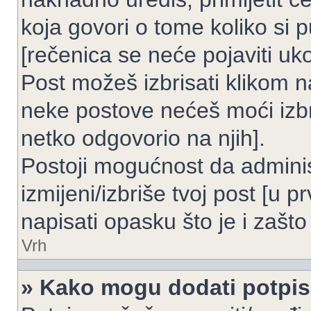
koja govori o tome koliko si p
[rečenica se neće pojaviti uko
Post možeš izbrisati klikom
neke postove nećeš moći izbr
netko odgovorio na njih].
Postoji mogućnost da adminis
izmijeni/izbriše tvoj post [u 
napisati opasku što je i zašto 
Vrh
» Kako mogu dodati potpi