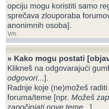
opciju mogu koristiti samo reg
sprečava zlouporaba forumov
anonimnih osoba].
Vrh
» Kako mogu postati [objav
Klikneš na odgovarajući gum
odgovori
...].
Radnje koje (ne)možeš raditi
foruma/teme [npr.
Možeš zapo
započinjati nove teme
...].