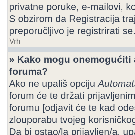
privatne poruke, e-mailovi, ko
S obzirom da Registracija tra
preporučljivo je registrirati se
Vrh
» Kako mogu onemogućiti a
foruma?
Ako ne upališ opciju
Automats
forum će te držati prijavlje
forumu [odjavit će te kad od
zlouporabu tvojeg korisničko
Da bi ostao/la prijavljen/a, up