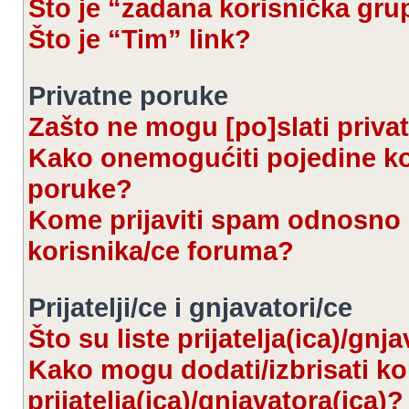
Što je “zadana korisnička gru
Što je “Tim” link?
Privatne poruke
Zašto ne mogu [po]slati priva
Kako onemogućiti pojedine kor
poruke?
Kome prijaviti spam odnosno 
korisnika/ce foruma?
Prijatelji/ce i gnjavatori/ce
Što su liste prijatelja(ica)/gnj
Kako mogu dodati/izbrisati kor
prijatelja(ica)/gnjavatora(ica)?