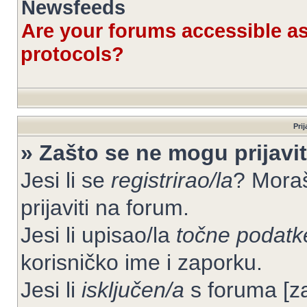
Newsfeeds
Are your forums accessible 
protocols?
Prij
» Zašto se ne mogu prijavit
Jesi li se
registrirao/la
? Moraš
prijaviti na forum.
Jesi li upisao/la
točne podatk
korisničko ime i zaporku.
Jesi li
isključen/a
s foruma [zab