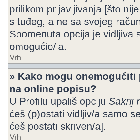
prilikom prijavljivanja [što n
s tuđeg, a ne sa svojeg račun
Spomenuta opcija je vidljiva 
omogućio/la.
Vrh
» Kako mogu onemogućiti 
na online popisu?
U Profilu upališ opciju
Sakrij 
ćeš (p)ostati vidljiv/a samo se
ćeš postati skriven/a].
Vrh