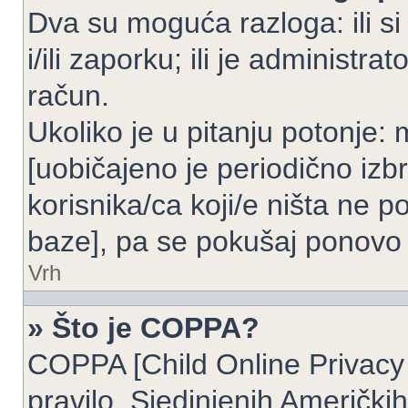
Dva su moguća razloga: ili si
i/ili zaporku; ili je administrat
račun.
Ukoliko je u pitanju potonje: 
[uobičajeno je periodično izbr
korisnika/ca koji/e ništa ne p
baze], pa se pokušaj ponovo re
Vrh
» Što je COPPA?
COPPA [Child Online Privacy 
pravilo, Sjedinjenih Američk