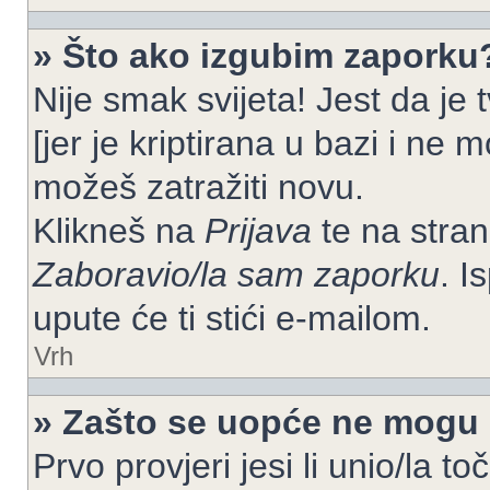
» Što ako izgubim zaporku
Nije smak svijeta! Jest da je
[jer je kriptirana u bazi i ne 
možeš zatražiti novu.
Klikneš na
Prijava
te na strani
Zaboravio/la sam zaporku
. I
upute će ti stići e-mailom.
Vrh
» Zašto se uopće ne mogu p
Prvo provjeri jesi li unio/la t