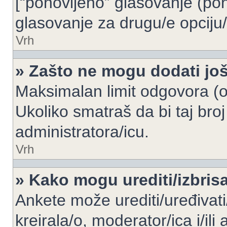
[“ponovljeno” glasovanje (pon
glasovanje za drugu/e opciju/
Vrh
» Zašto ne mogu dodati još
Maksimalan limit odgovora (op
Ukoliko smatraš da bi taj broj
administratora/icu.
Vrh
» Kako mogu urediti/izbris
Ankete može urediti/uređivati/i
kreirala/o, moderator/ica i/ili