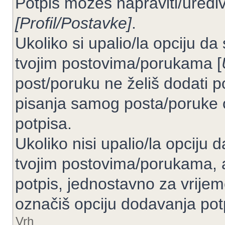
Potpis možeš napraviti/uređiv
[Profil/Postavke]
.
Ukoliko si upalio/la opciju d
tvojim postovima/porukama [
post/poruku ne želiš dodati p
pisanja samog posta/poruke 
potpisa.
Ukoliko nisi upalio/la opciju
tvojim postovima/porukama, a
potpis, jednostavno za vrije
označiš opciju dodavanja pot
Vrh