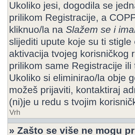
Ukoliko jesi, dogodila se jed
prilikom Registracije, a COP
kliknuo/la na
Slažem se i im
slijediti upute koje su ti stig
aktivacija tvojeg korisničkog r
prilikom same Registracije ili 
Ukoliko si eliminirao/la obje 
možeš prijaviti, kontaktiraj ad
(ni)je u redu s tvojim korisni
Vrh
» Zašto se više ne mogu pri