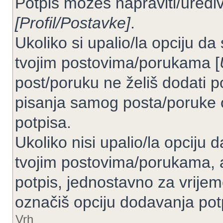
Potpis možeš napraviti/uređiv
[Profil/Postavke]
.
Ukoliko si upalio/la opciju d
tvojim postovima/porukama [
post/poruku ne želiš dodati p
pisanja samog posta/poruke 
potpisa.
Ukoliko nisi upalio/la opciju
tvojim postovima/porukama, a
potpis, jednostavno za vrije
označiš opciju dodavanja pot
Vrh