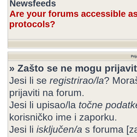
Newsfeeds
Are your forums accessible 
protocols?
Prij
» Zašto se ne mogu prijavit
Jesi li se
registrirao/la
? Moraš
prijaviti na forum.
Jesi li upisao/la
točne podatk
korisničko ime i zaporku.
Jesi li
isključen/a
s foruma [zab