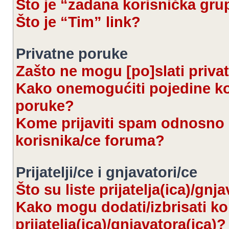
Što je “zadana korisnička gru
Što je “Tim” link?
Privatne poruke
Zašto ne mogu [po]slati priva
Kako onemogućiti pojedine kor
poruke?
Kome prijaviti spam odnosno 
korisnika/ce foruma?
Prijatelji/ce i gnjavatori/ce
Što su liste prijatelja(ica)/gnj
Kako mogu dodati/izbrisati kor
prijatelja(ica)/gnjavatora(ica)?