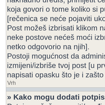
koja govori o tome koliko si p
[rečenica se neće pojaviti uko
Post možeš izbrisati klikom
neke postove nećeš moći izbr
netko odgovorio na njih].
Postoji mogućnost da adminis
izmijeni/izbriše tvoj post [u 
napisati opasku što je i zašto 
Vrh
» Kako mogu dodati potpi