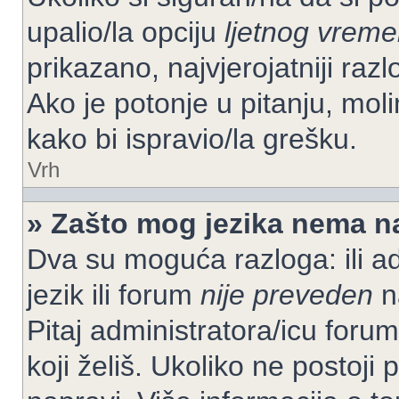
upalio/la opciju
ljetnog vrem
prikazano, najvjerojatniji raz
Ako je potonje u pitanju, moli
kako bi ispravio/la grešku.
Vrh
» Zašto mog jezika nema n
Dva su moguća razloga: ili ad
jezik ili forum
nije preveden
na
Pitaj administratora/icu foruma
koji želiš. Ukoliko ne postoji 