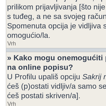
prilikom prijavljivanja [što n
s tuđeg, a ne sa svojeg račun
Spomenuta opcija je vidljiva 
omogućio/la.
Vrh
» Kako mogu onemogućiti 
na online popisu?
U Profilu upališ opciju
Sakrij 
ćeš (p)ostati vidljiv/a samo se
ćeš postati skriven/a].
Vrh