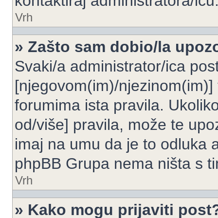
kontaktiraj administratora/icu
Vrh
» Zašto sam dobio/la upoz
Svaki/a administrator/ica post
[njegovom(im)/njezinom(im)] 
forumima ista pravila. Ukoliko
od/više] pravila, može te upoz
imaj na umu da je to odluka a
phpBB Grupa nema ništa s t
Vrh
» Kako mogu prijaviti post