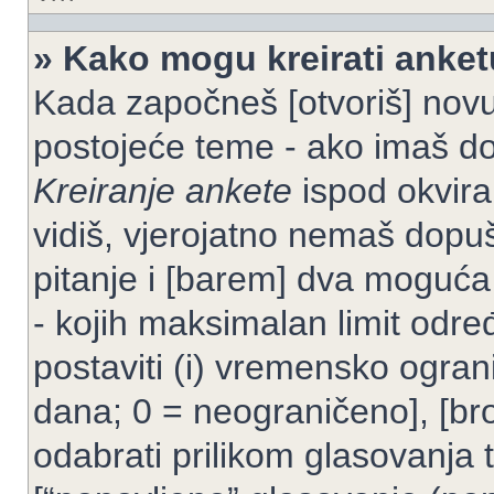
» Kako mogu kreirati anke
Kada započneš [otvoriš] novu t
postojeće teme - ako imaš do
Kreiranje ankete
ispod okvira
vidiš, vjerojatno nemaš dopuš
pitanje i [barem] dva moguća
- kojih maksimalan limit odre
postaviti (i) vremensko ogran
dana; 0 = neograničeno], [bro
odabrati prilikom glasovanja 