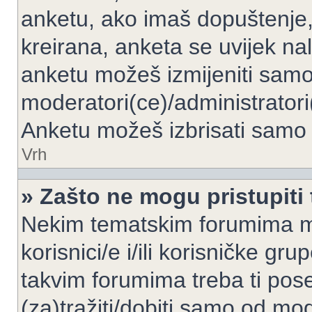
anketu, ako imaš dopuštenje, 
kreirana, anketa se uvijek nal
anketu možeš izmijeniti samo 
moderatori(ce)/administratori
Anketu možeš izbrisati samo a
Vrh
» Zašto ne mogu pristupit
Nekim tematskim forumima mo
korisnici/e i/ili korisničke gr
takvim forumima treba ti pos
(za)tražiti/dobiti samo od mod