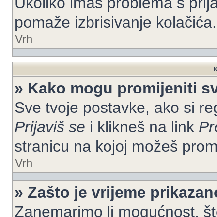
Ukoliko imaš problema s prija
pomaže izbrisivanje kolačića.
Vrh
K
» Kako mogu promijeniti s
Sve tvoje postavke, ako si re
Prijaviš se
i klikneš na link
Pr
stranicu na kojoj možeš prom
Vrh
» Zašto je vrijeme prikaza
Zanemarimo li mogućnost, što