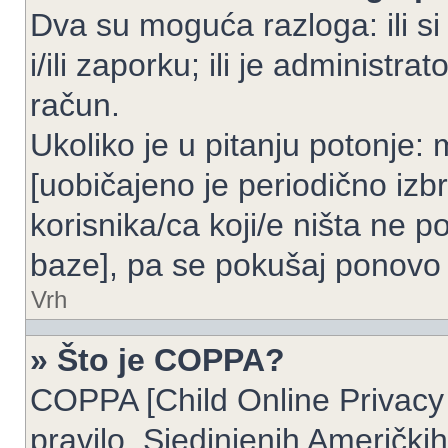
Dva su moguća razloga: ili si
i/ili zaporku; ili je administrat
račun.
Ukoliko je u pitanju potonje: 
[uobičajeno je periodično izbr
korisnika/ca koji/e ništa ne p
baze], pa se pokušaj ponovo re
Vrh
» Što je COPPA?
COPPA [Child Online Privacy 
pravilo, Sjedinjenih Američk