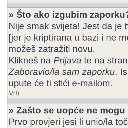
» Što ako izgubim zaporku
Nije smak svijeta! Jest da je
[jer je kriptirana u bazi i ne 
možeš zatražiti novu.
Klikneš na
Prijava
te na strani
Zaboravio/la sam zaporku
. I
upute će ti stići e-mailom.
Vrh
» Zašto se uopće ne mogu p
Prvo provjeri jesi li unio/la t