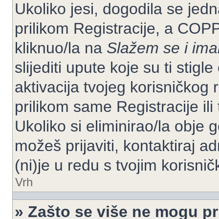
Ukoliko jesi, dogodila se jed
prilikom Registracije, a COP
kliknuo/la na
Slažem se i im
slijediti upute koje su ti stig
aktivacija tvojeg korisničkog r
prilikom same Registracije ili 
Ukoliko si eliminirao/la obje 
možeš prijaviti, kontaktiraj ad
(ni)je u redu s tvojim korisni
Vrh
» Zašto se više ne mogu pri