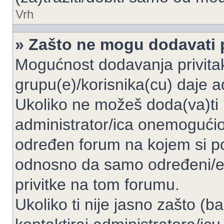
Vrh
» Zašto ne mogu dodavati p
Mogućnost dodavanja privita
grupu(e)/korisnika(cu) daje a
Ukoliko ne možeš doda(va)ti 
administrator/ica onemogućio/
određen forum na kojem si po
odnosno da samo određeni/e 
privitke na tom forumu.
Ukoliko ti nije jasno zašto (b