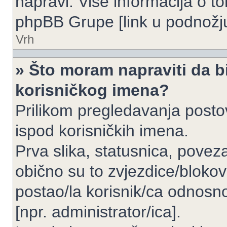
napravi. Više informacija o 
phpBB Grupe [link u podnožju
Vrh
» Što moram napraviti da bi
korisničkog imena?
Prilikom pregledavanja postov
ispod korisničkih imena.
Prva slika, statusnica, povez
obično su to zvjezdice/blokov
postao/la korisnik/ca odnosno
[npr. administrator/ica].