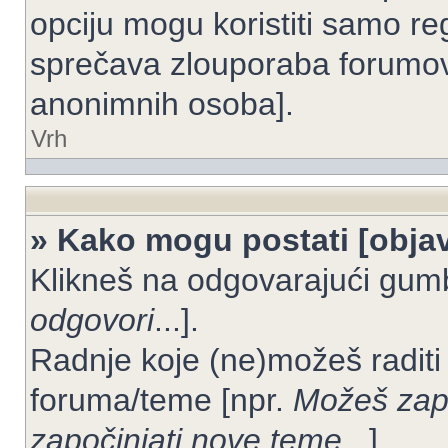
opciju mogu koristiti samo reg
sprečava zlouporaba forumov
anonimnih osoba].
Vrh
» Kako mogu postati [objav
Klikneš na odgovarajući gum
odgovori
...].
Radnje koje (ne)možeš raditi
foruma/teme [npr.
Možeš zapo
započinjati nove teme
...].