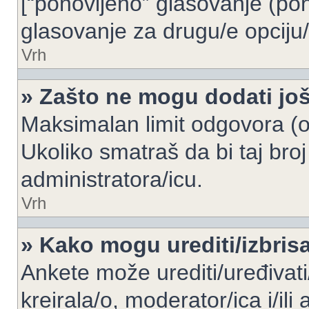
[“ponovljeno” glasovanje (pon
glasovanje za drugu/e opciju/
Vrh
» Zašto ne mogu dodati još
Maksimalan limit odgovora (op
Ukoliko smatraš da bi taj broj
administratora/icu.
Vrh
» Kako mogu urediti/izbris
Ankete može urediti/uređivati/i
kreirala/o, moderator/ica i/ili