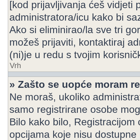
[kod prijavljivanja ćeš vidjeti
administratora/icu kako bi saz
Ako si eliminirao/la sve tri g
možeš prijaviti, kontaktiraj ad
(ni)je u redu s tvojim korisni
Vrh
» Zašto se uopće moram reg
Ne moraš, ukoliko administrato
samo registrirane osobe mogu
Bilo kako bilo, Registracijom
opcijama koje nisu dostupne 