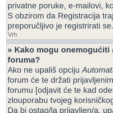
privatne poruke, e-mailovi, ko
S obzirom da Registracija tra
preporučljivo je registrirati se
Vrh
» Kako mogu onemogućiti a
foruma?
Ako ne upališ opciju
Automats
forum će te držati prijavlje
forumu [odjavit će te kad od
zlouporabu tvojeg korisničko
Da bi ostao/la prijavljen/a, up