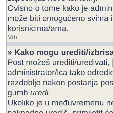
Ovisno o tome kako je adminis
može biti omogućeno svima il
korisnicima/ama.
Vrh
» Kako mogu urediti/izbrisa
Post možeš urediti/uređivati,
administrator/ica tako odre
razdoblje nakon postanja po
gumb
uredi
.
Ukoliko je u međuvremenu net
naknadno urediš, primijetit ć