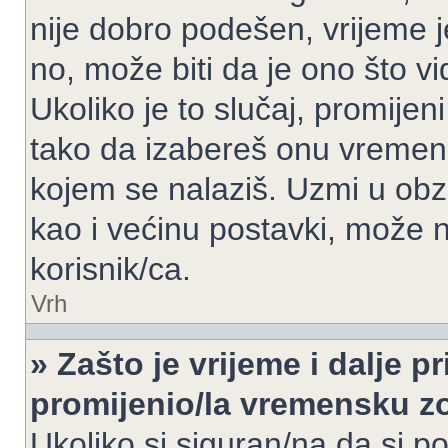
nije dobro podešen, vrijeme j
no, može biti da je ono što v
Ukoliko je to slučaj, promijen
tako da izabereš onu vremen
kojem se nalaziš. Uzmi u obz
kao i većinu postavki, može n
korisnik/ca.
Vrh
» Zašto je vrijeme i dalje 
promijenio/la vremensku 
Ukoliko si siguran/na da si p