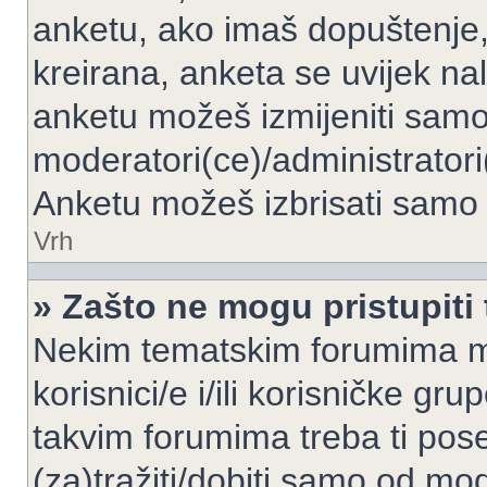
anketu, ako imaš dopuštenje, 
kreirana, anketa se uvijek nal
anketu možeš izmijeniti samo 
moderatori(ce)/administratori
Anketu možeš izbrisati samo a
Vrh
» Zašto ne mogu pristupit
Nekim tematskim forumima mo
korisnici/e i/ili korisničke gr
takvim forumima treba ti pos
(za)tražiti/dobiti samo od mod