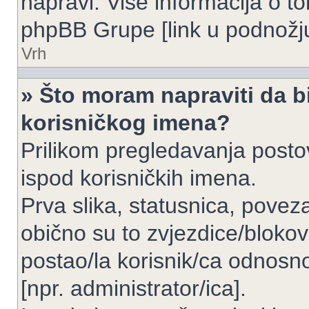
napravi. Više informacija o 
phpBB Grupe [link u podnožju
Vrh
» Što moram napraviti da bi
korisničkog imena?
Prilikom pregledavanja postov
ispod korisničkih imena.
Prva slika, statusnica, povez
obično su to zvjezdice/blokov
postao/la korisnik/ca odnosno
[npr. administrator/ica].