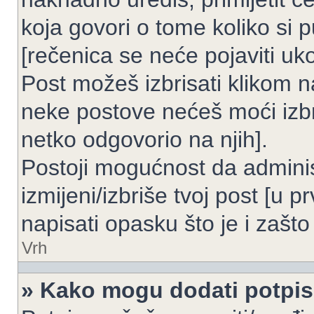
koja govori o tome koliko si p
[rečenica se neće pojaviti uko
Post možeš izbrisati klikom
neke postove nećeš moći izbr
netko odgovorio na njih].
Postoji mogućnost da adminis
izmijeni/izbriše tvoj post [u 
napisati opasku što je i zašto 
Vrh
» Kako mogu dodati potpi