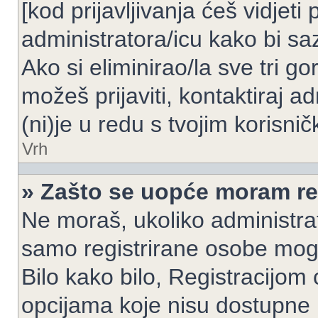
[kod prijavljivanja ćeš vidjeti
administratora/icu kako bi saz
Ako si eliminirao/la sve tri g
možeš prijaviti, kontaktiraj ad
(ni)je u redu s tvojim korisni
Vrh
» Zašto se uopće moram reg
Ne moraš, ukoliko administrato
samo registrirane osobe mogu
Bilo kako bilo, Registracijom
opcijama koje nisu dostupne 