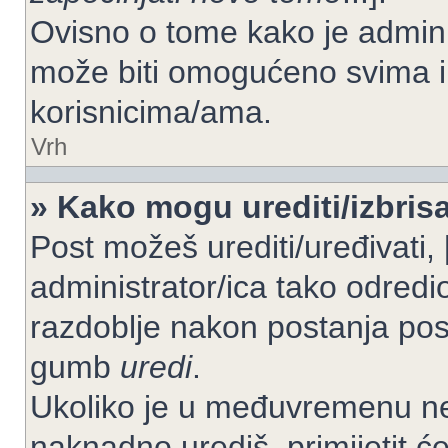
Ovisno o tome kako je adminis
može biti omogućeno svima il
korisnicima/ama.
Vrh
» Kako mogu urediti/izbrisa
Post možeš urediti/uređivati,
administrator/ica tako odre
razdoblje nakon postanja po
gumb
uredi
.
Ukoliko je u međuvremenu net
naknadno urediš, primijetit ć