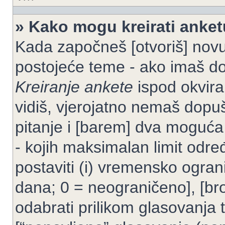
» Kako mogu kreirati anke
Kada započneš [otvoriš] novu t
postojeće teme - ako imaš do
Kreiranje ankete
ispod okvira
vidiš, vjerojatno nemaš dopuš
pitanje i [barem] dva moguća
- kojih maksimalan limit odre
postaviti (i) vremensko ogran
dana; 0 = neograničeno], [bro
odabrati prilikom glasovanja 