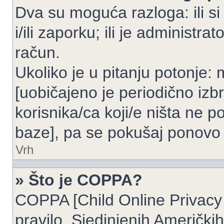
Dva su moguća razloga: ili si
i/ili zaporku; ili je administrat
račun.
Ukoliko je u pitanju potonje: 
[uobičajeno je periodično izbr
korisnika/ca koji/e ništa ne p
baze], pa se pokušaj ponovo re
Vrh
» Što je COPPA?
COPPA [Child Online Privacy 
pravilo, Sjedinjenih Američk