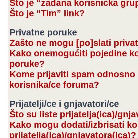
Što je “zadana korisnička gru
Što je “Tim” link?
Privatne poruke
Zašto ne mogu [po]slati priva
Kako onemogućiti pojedine kor
poruke?
Kome prijaviti spam odnosno 
korisnika/ce foruma?
Prijatelji/ce i gnjavatori/ce
Što su liste prijatelja(ica)/gnj
Kako mogu dodati/izbrisati kor
prijatelja(ica)/gnjavatora(ica)?