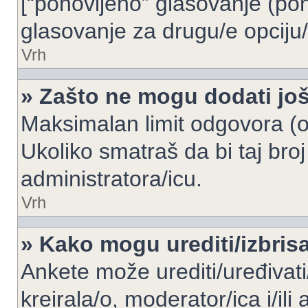
[“ponovljeno” glasovanje (pon
glasovanje za drugu/e opciju/
Vrh
» Zašto ne mogu dodati još
Maksimalan limit odgovora (op
Ukoliko smatraš da bi taj broj
administratora/icu.
Vrh
» Kako mogu urediti/izbris
Ankete može urediti/uređivati/i
kreirala/o, moderator/ica i/ili