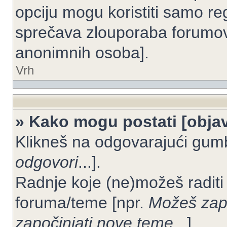
opciju mogu koristiti samo reg
sprečava zlouporaba forumov
anonimnih osoba].
Vrh
» Kako mogu postati [objav
Klikneš na odgovarajući gum
odgovori
...].
Radnje koje (ne)možeš raditi
foruma/teme [npr.
Možeš zapo
započinjati nove teme
...].