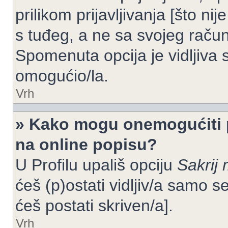
prilikom prijavljivanja [što n
s tuđeg, a ne sa svojeg račun
Spomenuta opcija je vidljiva 
omogućio/la.
Vrh
» Kako mogu onemogućiti 
na online popisu?
U Profilu upališ opciju
Sakrij 
ćeš (p)ostati vidljiv/a samo se
ćeš postati skriven/a].
Vrh