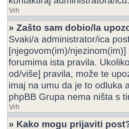
kontaktiraj administratora/icu
Vrh
» Zašto sam dobio/la upoz
Svaki/a administrator/ica post
[njegovom(im)/njezinom(im)] 
forumima ista pravila. Ukoliko
od/više] pravila, može te upoz
imaj na umu da je to odluka a
phpBB Grupa nema ništa s t
Vrh
» Kako mogu prijaviti post