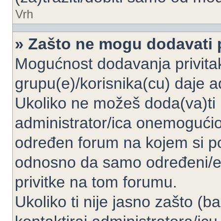
Vrh
» Zašto ne mogu dodavati p
Mogućnost dodavanja privita
grupu(e)/korisnika(cu) daje a
Ukoliko ne možeš doda(va)ti 
administrator/ica onemogućio/
određen forum na kojem si po
odnosno da samo određeni/e 
privitke na tom forumu.
Ukoliko ti nije jasno zašto (b