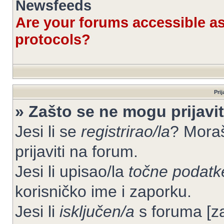
Newsfeeds
Are your forums accessible 
protocols?
Prij
» Zašto se ne mogu prijavit
Jesi li se
registrirao/la
? Moraš
prijaviti na forum.
Jesi li upisao/la
točne podatk
korisničko ime i zaporku.
Jesi li
isključen/a
s foruma [zab