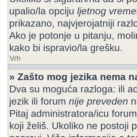
upalio/la opciju
ljetnog vrem
prikazano, najvjerojatniji raz
Ako je potonje u pitanju, moli
kako bi ispravio/la grešku.
Vrh
» Zašto mog jezika nema n
Dva su moguća razloga: ili ad
jezik ili forum
nije preveden
na
Pitaj administratora/icu foruma
koji želiš. Ukoliko ne postoji 