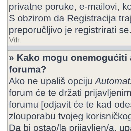
privatne poruke, e-mailovi, ko
S obzirom da Registracija tra
preporučljivo je registrirati se
Vrh
» Kako mogu onemogućiti a
foruma?
Ako ne upališ opciju
Automats
forum će te držati prijavlje
forumu [odjavit će te kad od
zlouporabu tvojeg korisničko
Da bi ostao/la prijavljen/a, up