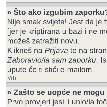
» Što ako izgubim zaporku
Nije smak svijeta! Jest da je
[jer je kriptirana u bazi i ne 
možeš zatražiti novu.
Klikneš na
Prijava
te na strani
Zaboravio/la sam zaporku
. I
upute će ti stići e-mailom.
Vrh
» Zašto se uopće ne mogu p
Prvo provjeri jesi li unio/la t