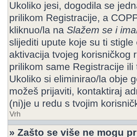
Ukoliko jesi, dogodila se jed
prilikom Registracije, a COP
kliknuo/la na
Slažem se i im
slijediti upute koje su ti stig
aktivacija tvojeg korisničkog r
prilikom same Registracije ili 
Ukoliko si eliminirao/la obje 
možeš prijaviti, kontaktiraj ad
(ni)je u redu s tvojim korisni
Vrh
» Zašto se više ne mogu pri