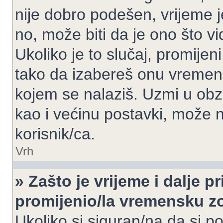
nije dobro podešen, vrijeme j
no, može biti da je ono što v
Ukoliko je to slučaj, promijen
tako da izabereš onu vremen
kojem se nalaziš. Uzmi u obz
kao i većinu postavki, može n
korisnik/ca.
Vrh
» Zašto je vrijeme i dalje 
promijenio/la vremensku 
Ukoliko si siguran/na da si p