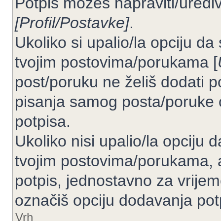
Potpis možeš napraviti/uređiv
[Profil/Postavke]
.
Ukoliko si upalio/la opciju d
tvojim postovima/porukama [
post/poruku ne želiš dodati p
pisanja samog posta/poruke 
potpisa.
Ukoliko nisi upalio/la opciju
tvojim postovima/porukama, a
potpis, jednostavno za vrije
označiš opciju dodavanja pot
Vrh