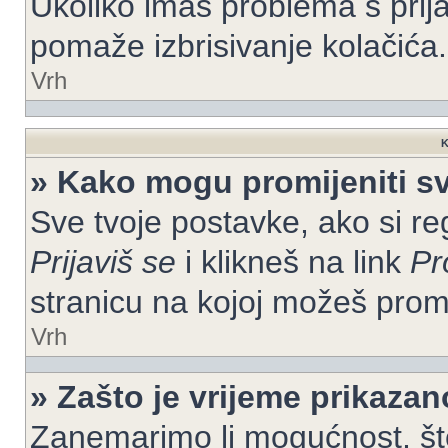
Ukoliko imaš problema s prija
pomaže izbrisivanje kolačića.
Vrh
K
» Kako mogu promijeniti s
Sve tvoje postavke, ako si re
Prijaviš se
i klikneš na link
Pr
stranicu na kojoj možeš prom
Vrh
» Zašto je vrijeme prikaza
Zanemarimo li mogućnost, što