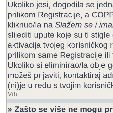
Ukoliko jesi, dogodila se jed
prilikom Registracije, a COP
kliknuo/la na
Slažem se i im
slijediti upute koje su ti stig
aktivacija tvojeg korisničkog r
prilikom same Registracije ili 
Ukoliko si eliminirao/la obje 
možeš prijaviti, kontaktiraj ad
(ni)je u redu s tvojim korisni
Vrh
» Zašto se više ne mogu pri