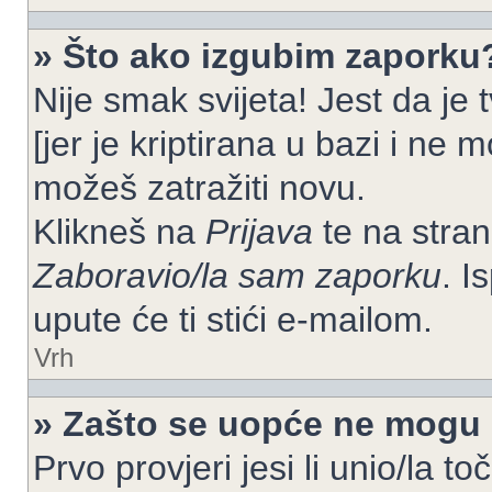
» Što ako izgubim zaporku
Nije smak svijeta! Jest da je
[jer je kriptirana u bazi i ne 
možeš zatražiti novu.
Klikneš na
Prijava
te na strani
Zaboravio/la sam zaporku
. I
upute će ti stići e-mailom.
Vrh
» Zašto se uopće ne mogu p
Prvo provjeri jesi li unio/la t