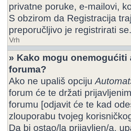
privatne poruke, e-mailovi, ko
S obzirom da Registracija tra
preporučljivo je registrirati se
Vrh
» Kako mogu onemogućiti a
foruma?
Ako ne upališ opciju
Automats
forum će te držati prijavlje
forumu [odjavit će te kad od
zlouporabu tvojeg korisničko
Da bi ostao/la prijavljen/a, up