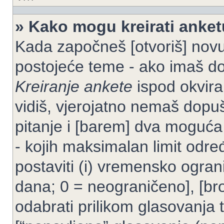
» Kako mogu kreirati anke
Kada započneš [otvoriš] novu t
postojeće teme - ako imaš do
Kreiranje ankete
ispod okvira
vidiš, vjerojatno nemaš dopuš
pitanje i [barem] dva moguća
- kojih maksimalan limit odre
postaviti (i) vremensko ogran
dana; 0 = neograničeno], [bro
odabrati prilikom glasovanja 