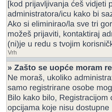
[kod prijavljivanja ćeš vidjeti
administratora/icu kako bi saz
Ako si eliminirao/la sve tri g
možeš prijaviti, kontaktiraj ad
(ni)je u redu s tvojim korisni
Vrh
» Zašto se uopće moram reg
Ne moraš, ukoliko administrato
samo registrirane osobe mogu
Bilo kako bilo, Registracijom
opcijama koje nisu dostupne 