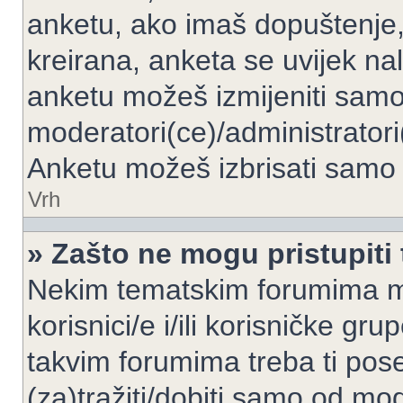
anketu, ako imaš dopuštenje, 
kreirana, anketa se uvijek nal
anketu možeš izmijeniti samo 
moderatori(ce)/administratori
Anketu možeš izbrisati samo a
Vrh
» Zašto ne mogu pristupit
Nekim tematskim forumima mo
korisnici/e i/ili korisničke gr
takvim forumima treba ti pos
(za)tražiti/dobiti samo od mod