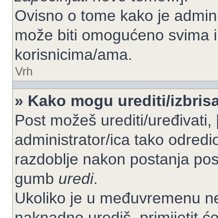
Ovisno o tome kako je adminis
može biti omogućeno svima il
korisnicima/ama.
Vrh
» Kako mogu urediti/izbrisa
Post možeš urediti/uređivati,
administrator/ica tako odre
razdoblje nakon postanja po
gumb
uredi
.
Ukoliko je u međuvremenu net
naknadno urediš, primijetit ć