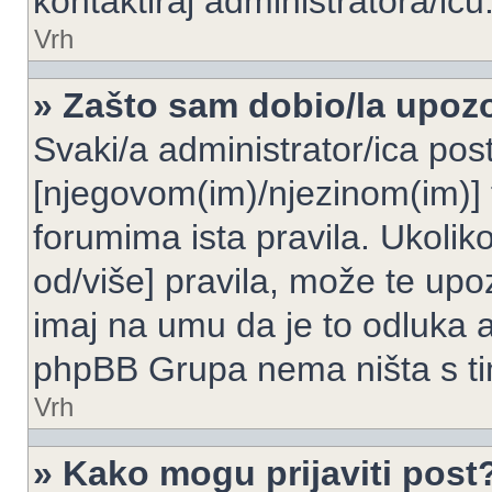
kontaktiraj administratora/icu
Vrh
» Zašto sam dobio/la upoz
Svaki/a administrator/ica post
[njegovom(im)/njezinom(im)] 
forumima ista pravila. Ukoliko
od/više] pravila, može te upoz
imaj na umu da je to odluka a
phpBB Grupa nema ništa s t
Vrh
» Kako mogu prijaviti post