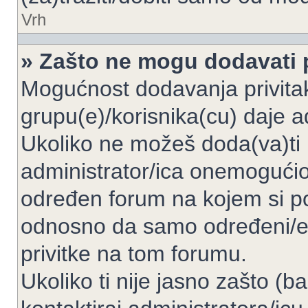
Vrh
» Zašto ne mogu dodavati p
Mogućnost dodavanja privita
grupu(e)/korisnika(cu) daje a
Ukoliko ne možeš doda(va)ti 
administrator/ica onemogućio/
određen forum na kojem si po
odnosno da samo određeni/e 
privitke na tom forumu.
Ukoliko ti nije jasno zašto (b