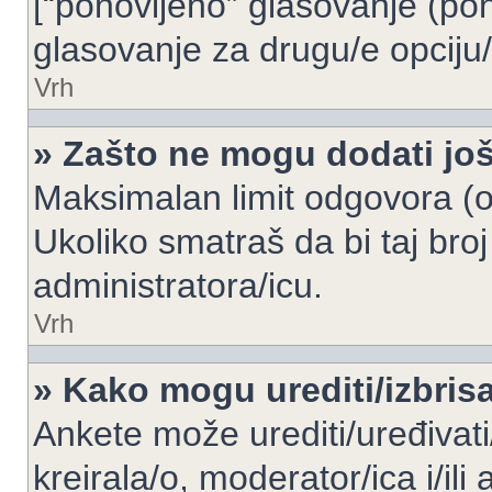
[“ponovljeno” glasovanje (pon
glasovanje za drugu/e opciju/
Vrh
» Zašto ne mogu dodati još
Maksimalan limit odgovora (op
Ukoliko smatraš da bi taj broj
administratora/icu.
Vrh
» Kako mogu urediti/izbris
Ankete može urediti/uređivati/i
kreirala/o, moderator/ica i/ili