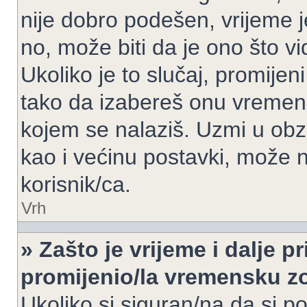
nije dobro podešen, vrijeme j
no, može biti da je ono što v
Ukoliko je to slučaj, promijen
tako da izabereš onu vremen
kojem se nalaziš. Uzmi u obz
kao i većinu postavki, može n
korisnik/ca.
Vrh
» Zašto je vrijeme i dalje 
promijenio/la vremensku 
Ukoliko si siguran/na da si p