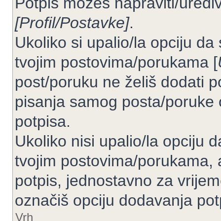
Potpis možeš napraviti/uređiv
[Profil/Postavke]
.
Ukoliko si upalio/la opciju d
tvojim postovima/porukama [
post/poruku ne želiš dodati p
pisanja samog posta/poruke 
potpisa.
Ukoliko nisi upalio/la opciju
tvojim postovima/porukama, a
potpis, jednostavno za vrije
označiš opciju dodavanja pot
Vrh