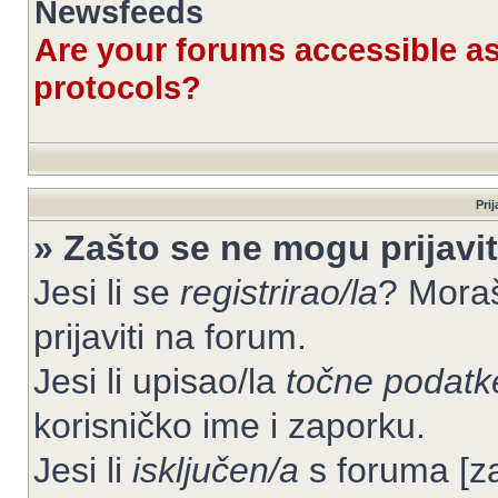
Newsfeeds
Are your forums accessible 
protocols?
Prij
» Zašto se ne mogu prijavit
Jesi li se
registrirao/la
? Moraš
prijaviti na forum.
Jesi li upisao/la
točne podatk
korisničko ime i zaporku.
Jesi li
isključen/a
s foruma [zab