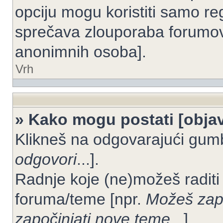
opciju mogu koristiti samo reg
sprečava zlouporaba forumov
anonimnih osoba].
Vrh
» Kako mogu postati [objav
Klikneš na odgovarajući gum
odgovori
...].
Radnje koje (ne)možeš raditi
foruma/teme [npr.
Možeš zapo
započinjati nove teme
...].