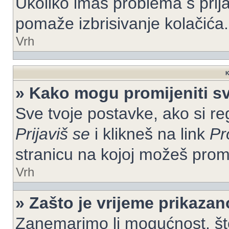
Ukoliko imaš problema s prija
pomaže izbrisivanje kolačića.
Vrh
K
» Kako mogu promijeniti s
Sve tvoje postavke, ako si re
Prijaviš se
i klikneš na link
Pr
stranicu na kojoj možeš prom
Vrh
» Zašto je vrijeme prikaza
Zanemarimo li mogućnost, što