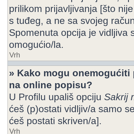
prilikom prijavljivanja [što n
s tuđeg, a ne sa svojeg račun
Spomenuta opcija je vidljiva 
omogućio/la.
Vrh
» Kako mogu onemogućiti 
na online popisu?
U Profilu upališ opciju
Sakrij 
ćeš (p)ostati vidljiv/a samo se
ćeš postati skriven/a].
Vrh