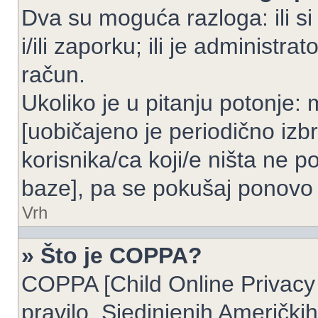
Dva su moguća razloga: ili si
i/ili zaporku; ili je administrat
račun.
Ukoliko je u pitanju potonje: 
[uobičajeno je periodično izbr
korisnika/ca koji/e ništa ne p
baze], pa se pokušaj ponovo re
Vrh
» Što je COPPA?
COPPA [Child Online Privacy 
pravilo, Sjedinjenih Američk