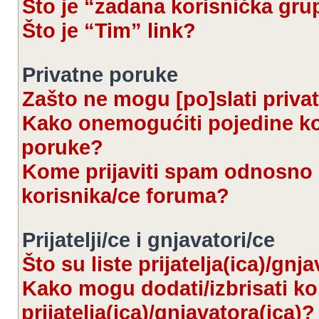
Što je “zadana korisnička gru
Što je “Tim” link?
Privatne poruke
Zašto ne mogu [po]slati priva
Kako onemogućiti pojedine kor
poruke?
Kome prijaviti spam odnosno 
korisnika/ce foruma?
Prijatelji/ce i gnjavatori/ce
Što su liste prijatelja(ica)/gnj
Kako mogu dodati/izbrisati kor
prijatelja(ica)/gnjavatora(ica)?