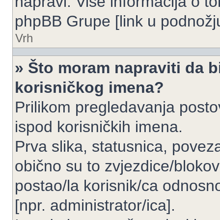
napravi. Više informacija o 
phpBB Grupe [link u podnožju
Vrh
» Što moram napraviti da bi
korisničkog imena?
Prilikom pregledavanja postov
ispod korisničkih imena.
Prva slika, statusnica, povez
obično su to zvjezdice/blokov
postao/la korisnik/ca odnosno
[npr. administrator/ica].