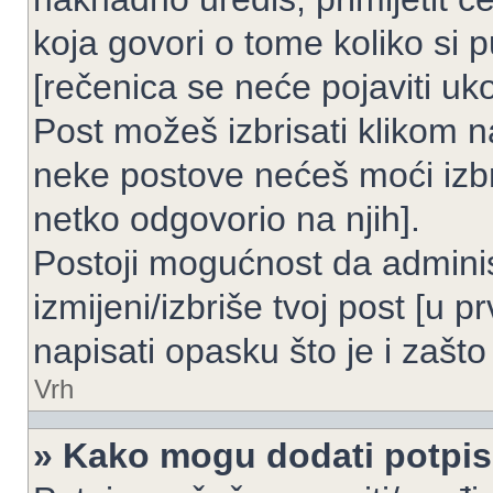
koja govori o tome koliko si p
[rečenica se neće pojaviti uko
Post možeš izbrisati klikom
neke postove nećeš moći izbr
netko odgovorio na njih].
Postoji mogućnost da adminis
izmijeni/izbriše tvoj post [u 
napisati opasku što je i zašto 
Vrh
» Kako mogu dodati potpi