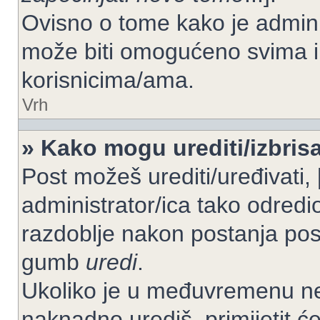
Ovisno o tome kako je adminis
može biti omogućeno svima il
korisnicima/ama.
Vrh
» Kako mogu urediti/izbrisa
Post možeš urediti/uređivati,
administrator/ica tako odre
razdoblje nakon postanja po
gumb
uredi
.
Ukoliko je u međuvremenu net
naknadno urediš, primijetit ć