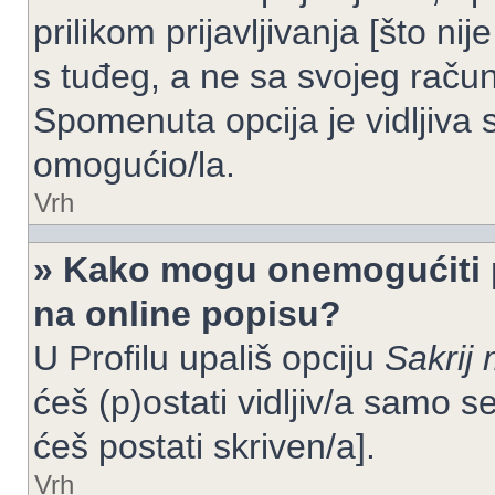
prilikom prijavljivanja [što n
s tuđeg, a ne sa svojeg račun
Spomenuta opcija je vidljiva 
omogućio/la.
Vrh
» Kako mogu onemogućiti 
na online popisu?
U Profilu upališ opciju
Sakrij 
ćeš (p)ostati vidljiv/a samo se
ćeš postati skriven/a].
Vrh