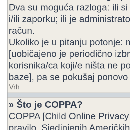
Dva su moguća razloga: ili si
i/ili zaporku; ili je administrat
račun.
Ukoliko je u pitanju potonje: 
[uobičajeno je periodično izbr
korisnika/ca koji/e ništa ne p
baze], pa se pokušaj ponovo re
Vrh
» Što je COPPA?
COPPA [Child Online Privacy 
pravilo, Sjedinjenih Američk