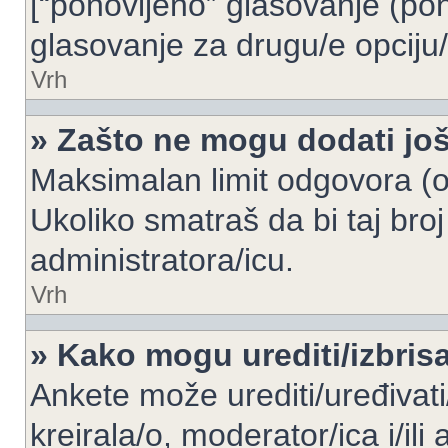
[“ponovljeno” glasovanje (pon
glasovanje za drugu/e opciju/
Vrh
» Zašto ne mogu dodati još
Maksimalan limit odgovora (op
Ukoliko smatraš da bi taj broj
administratora/icu.
Vrh
» Kako mogu urediti/izbris
Ankete može urediti/uređivati/i
kreirala/o, moderator/ica i/ili