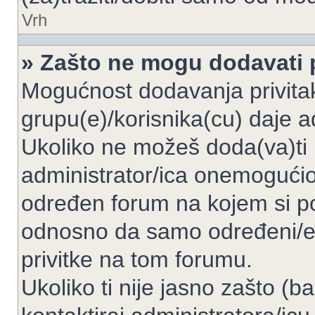
Vrh
» Zašto ne mogu dodavati p
Mogućnost dodavanja privita
grupu(e)/korisnika(cu) daje a
Ukoliko ne možeš doda(va)ti 
administrator/ica onemogućio/
određen forum na kojem si po
odnosno da samo određeni/e 
privitke na tom forumu.
Ukoliko ti nije jasno zašto (b