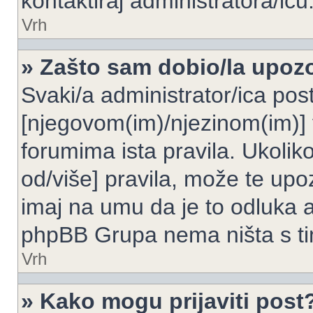
kontaktiraj administratora/icu
Vrh
» Zašto sam dobio/la upoz
Svaki/a administrator/ica post
[njegovom(im)/njezinom(im)] 
forumima ista pravila. Ukoliko
od/više] pravila, može te upoz
imaj na umu da je to odluka a
phpBB Grupa nema ništa s t
Vrh
» Kako mogu prijaviti post