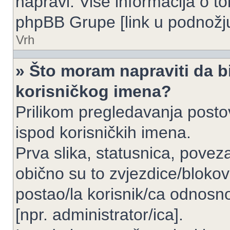
napravi. Više informacija o 
phpBB Grupe [link u podnožju
Vrh
» Što moram napraviti da bi
korisničkog imena?
Prilikom pregledavanja postov
ispod korisničkih imena.
Prva slika, statusnica, povez
obično su to zvjezdice/blokov
postao/la korisnik/ca odnosno
[npr. administrator/ica].