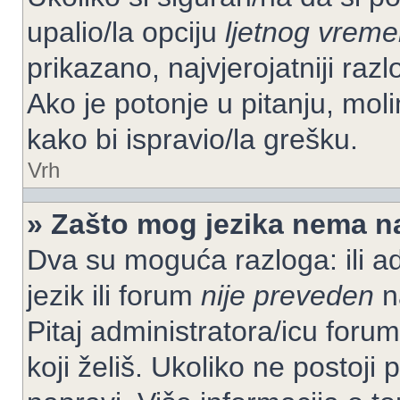
upalio/la opciju
ljetnog vrem
prikazano, najvjerojatniji raz
Ako je potonje u pitanju, moli
kako bi ispravio/la grešku.
Vrh
» Zašto mog jezika nema n
Dva su moguća razloga: ili ad
jezik ili forum
nije preveden
na
Pitaj administratora/icu foruma
koji želiš. Ukoliko ne postoji 