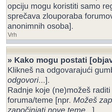
opciju mogu koristiti samo reg
sprečava zlouporaba forumov
anonimnih osoba].
Vrh
» Kako mogu postati [objav
Klikneš na odgovarajući gum
odgovori
...].
Radnje koje (ne)možeš raditi
foruma/teme [npr.
Možeš zapo
započinjati nove teme
...].