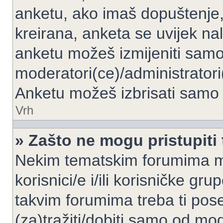
anketu, ako imaš dopuštenje, 
kreirana, anketa se uvijek nal
anketu možeš izmijeniti samo 
moderatori(ce)/administratori
Anketu možeš izbrisati samo a
Vrh
» Zašto ne mogu pristupit
Nekim tematskim forumima mo
korisnici/e i/ili korisničke gr
takvim forumima treba ti pos
(za)tražiti/dobiti samo od mod