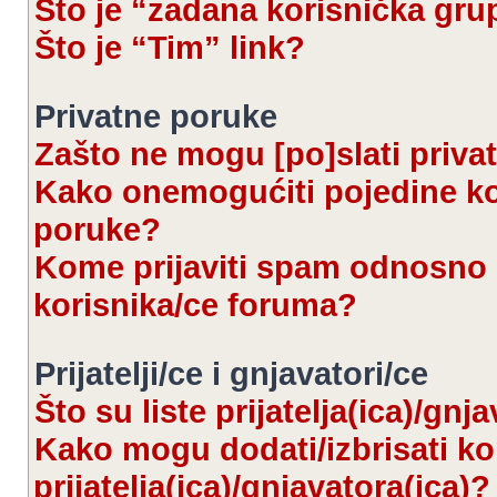
Što je “zadana korisnička gru
Što je “Tim” link?
Privatne poruke
Zašto ne mogu [po]slati priva
Kako onemogućiti pojedine kor
poruke?
Kome prijaviti spam odnosno 
korisnika/ce foruma?
Prijatelji/ce i gnjavatori/ce
Što su liste prijatelja(ica)/gnj
Kako mogu dodati/izbrisati kor
prijatelja(ica)/gnjavatora(ica)?