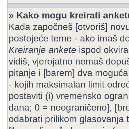
» Kako mogu kreirati anke
Kada započneš [otvoriš] novu t
postojeće teme - ako imaš do
Kreiranje ankete
ispod okvira
vidiš, vjerojatno nemaš dopuš
pitanje i [barem] dva moguća
- kojih maksimalan limit odre
postaviti (i) vremensko ogran
dana; 0 = neograničeno], [bro
odabrati prilikom glasovanja 