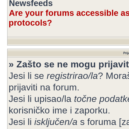
Newsfeeds
Are your forums accessible 
protocols?
Prij
» Zašto se ne mogu prijavit
Jesi li se
registrirao/la
? Moraš
prijaviti na forum.
Jesi li upisao/la
točne podatk
korisničko ime i zaporku.
Jesi li
isključen/a
s foruma [zab