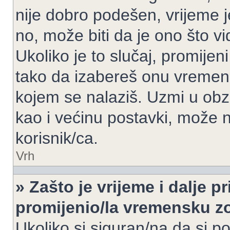
nije dobro podešen, vrijeme j
no, može biti da je ono što v
Ukoliko je to slučaj, promijen
tako da izabereš onu vremen
kojem se nalaziš. Uzmi u obz
kao i većinu postavki, može n
korisnik/ca.
Vrh
» Zašto je vrijeme i dalje 
promijenio/la vremensku 
Ukoliko si siguran/na da si p