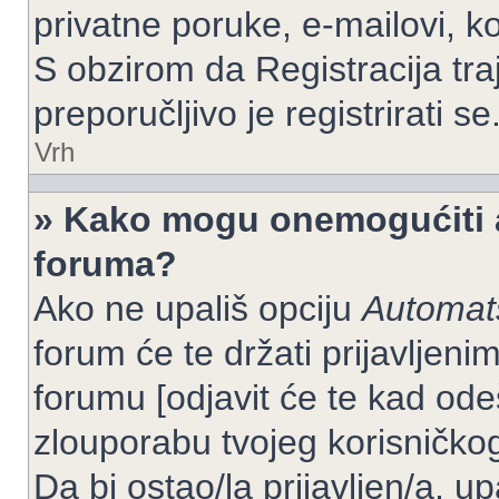
privatne poruke, e-mailovi, ko
S obzirom da Registracija tra
preporučljivo je registrirati se
Vrh
» Kako mogu onemogućiti a
foruma?
Ako ne upališ opciju
Automats
forum će te držati prijavlje
forumu [odjavit će te kad od
zlouporabu tvojeg korisničko
Da bi ostao/la prijavljen/a, up