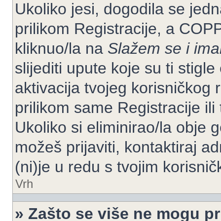
Ukoliko jesi, dogodila se jed
prilikom Registracije, a COP
kliknuo/la na
Slažem se i im
slijediti upute koje su ti stig
aktivacija tvojeg korisničkog r
prilikom same Registracije ili 
Ukoliko si eliminirao/la obje 
možeš prijaviti, kontaktiraj ad
(ni)je u redu s tvojim korisni
Vrh
» Zašto se više ne mogu pri