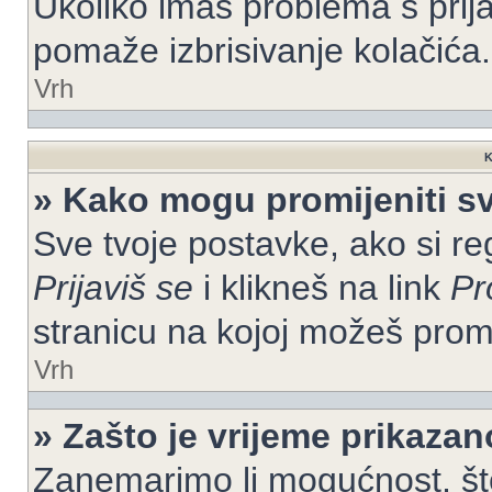
Ukoliko imaš problema s prija
pomaže izbrisivanje kolačića.
Vrh
K
» Kako mogu promijeniti s
Sve tvoje postavke, ako si re
Prijaviš se
i klikneš na link
Pr
stranicu na kojoj možeš prom
Vrh
» Zašto je vrijeme prikaza
Zanemarimo li mogućnost, što