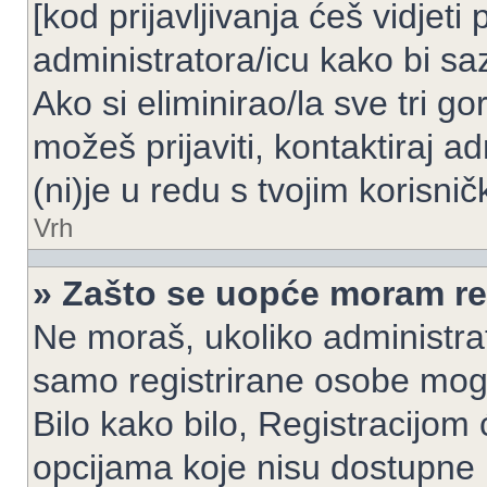
[kod prijavljivanja ćeš vidjeti
administratora/icu kako bi saz
Ako si eliminirao/la sve tri g
možeš prijaviti, kontaktiraj ad
(ni)je u redu s tvojim korisni
Vrh
» Zašto se uopće moram reg
Ne moraš, ukoliko administrato
samo registrirane osobe mogu
Bilo kako bilo, Registracijom
opcijama koje nisu dostupne 