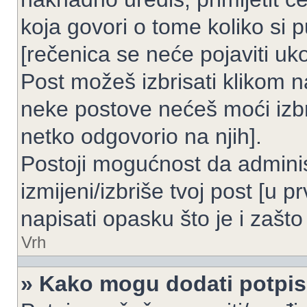
koja govori o tome koliko si p
[rečenica se neće pojaviti uko
Post možeš izbrisati klikom
neke postove nećeš moći izbr
netko odgovorio na njih].
Postoji mogućnost da adminis
izmijeni/izbriše tvoj post [u 
napisati opasku što je i zašto 
Vrh
» Kako mogu dodati potpi