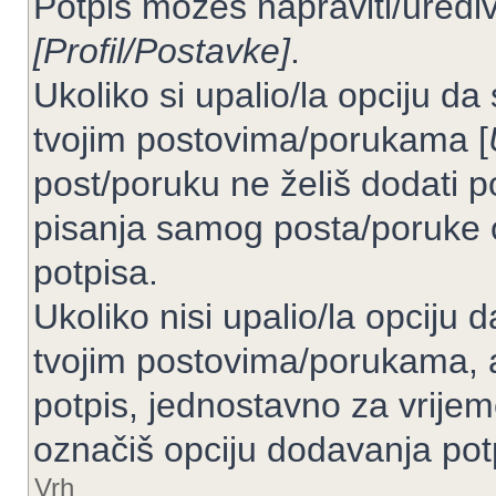
Potpis možeš napraviti/uređiv
[Profil/Postavke]
.
Ukoliko si upalio/la opciju d
tvojim postovima/porukama [
post/poruku ne želiš dodati p
pisanja samog posta/poruke 
potpisa.
Ukoliko nisi upalio/la opciju
tvojim postovima/porukama, a
potpis, jednostavno za vrije
označiš opciju dodavanja pot
Vrh