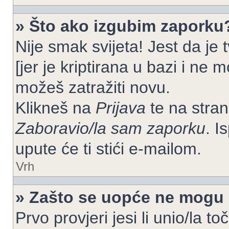
» Što ako izgubim zaporku
Nije smak svijeta! Jest da je
[jer je kriptirana u bazi i ne 
možeš zatražiti novu.
Klikneš na
Prijava
te na strani
Zaboravio/la sam zaporku
. I
upute će ti stići e-mailom.
Vrh
» Zašto se uopće ne mogu p
Prvo provjeri jesi li unio/la t