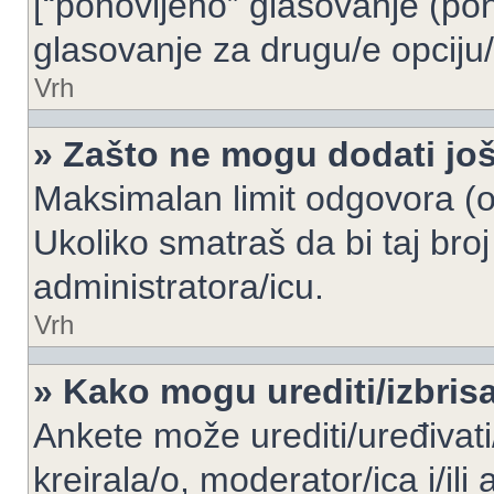
[“ponovljeno” glasovanje (pon
glasovanje za drugu/e opciju/
Vrh
» Zašto ne mogu dodati još
Maksimalan limit odgovora (op
Ukoliko smatraš da bi taj broj
administratora/icu.
Vrh
» Kako mogu urediti/izbris
Ankete može urediti/uređivati/i
kreirala/o, moderator/ica i/ili