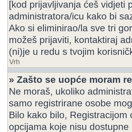
[kod prijavljivanja ćeš vidjeti
administratora/icu kako bi saz
Ako si eliminirao/la sve tri g
možeš prijaviti, kontaktiraj ad
(ni)je u redu s tvojim korisni
Vrh
» Zašto se uopće moram reg
Ne moraš, ukoliko administrato
samo registrirane osobe mogu
Bilo kako bilo, Registracijom
opcijama koje nisu dostupne 