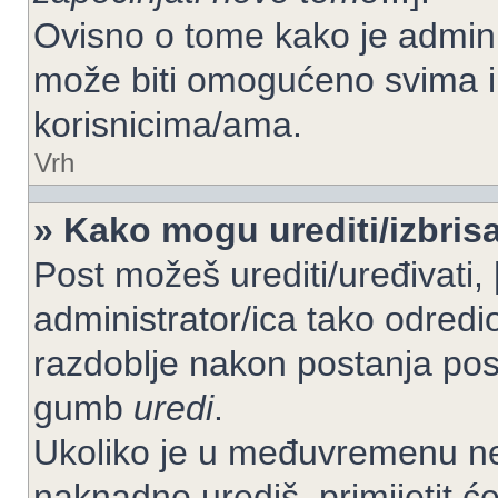
Ovisno o tome kako je adminis
može biti omogućeno svima il
korisnicima/ama.
Vrh
» Kako mogu urediti/izbrisa
Post možeš urediti/uređivati,
administrator/ica tako odre
razdoblje nakon postanja po
gumb
uredi
.
Ukoliko je u međuvremenu net
naknadno urediš, primijetit ć