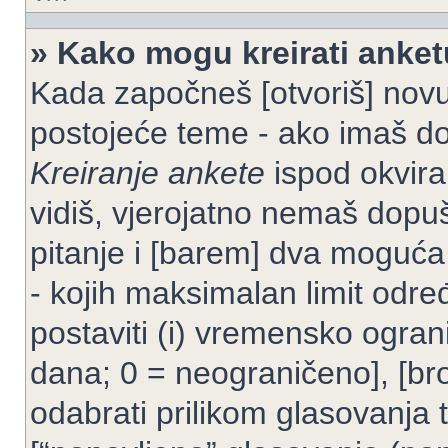
» Kako mogu kreirati anke
Kada započneš [otvoriš] novu t
postojeće teme - ako imaš do
Kreiranje ankete
ispod okvira
vidiš, vjerojatno nemaš dopuš
pitanje i [barem] dva moguća
- kojih maksimalan limit odre
postaviti (i) vremensko ogran
dana; 0 = neograničeno], [bro
odabrati prilikom glasovanja 