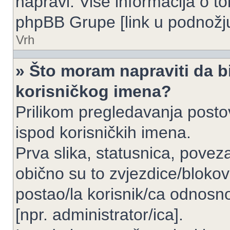
napravi. Više informacija o 
phpBB Grupe [link u podnožju
Vrh
» Što moram napraviti da bi
korisničkog imena?
Prilikom pregledavanja postov
ispod korisničkih imena.
Prva slika, statusnica, povez
obično su to zvjezdice/blokov
postao/la korisnik/ca odnosno
[npr. administrator/ica].