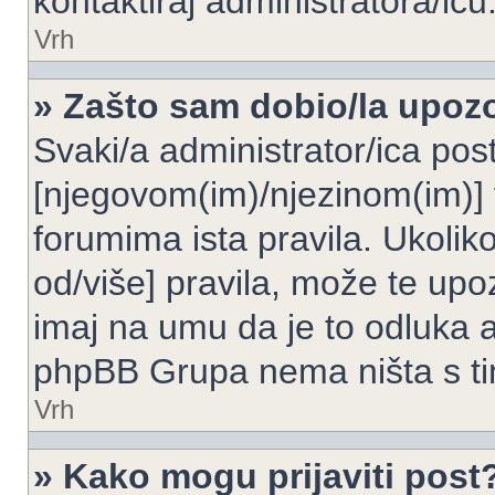
kontaktiraj administratora/icu
Vrh
» Zašto sam dobio/la upoz
Svaki/a administrator/ica post
[njegovom(im)/njezinom(im)] 
forumima ista pravila. Ukoliko
od/više] pravila, može te upoz
imaj na umu da je to odluka a
phpBB Grupa nema ništa s t
Vrh
» Kako mogu prijaviti post