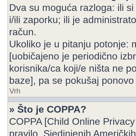
Dva su moguća razloga: ili si
i/ili zaporku; ili je administrat
račun.
Ukoliko je u pitanju potonje: 
[uobičajeno je periodično izbr
korisnika/ca koji/e ništa ne p
baze], pa se pokušaj ponovo re
Vrh
» Što je COPPA?
COPPA [Child Online Privacy 
pravilo, Sjedinjenih Američk