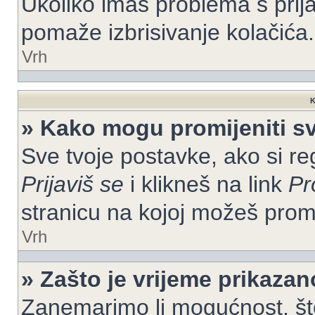
Ukoliko imaš problema s prija
pomaže izbrisivanje kolačića.
Vrh
K
» Kako mogu promijeniti s
Sve tvoje postavke, ako si re
Prijaviš se
i klikneš na link
Pr
stranicu na kojoj možeš prom
Vrh
» Zašto je vrijeme prikaza
Zanemarimo li mogućnost, što