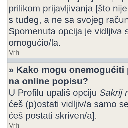
prilikom prijavljivanja [što n
s tuđeg, a ne sa svojeg račun
Spomenuta opcija je vidljiva 
omogućio/la.
Vrh
» Kako mogu onemogućiti 
na online popisu?
U Profilu upališ opciju
Sakrij 
ćeš (p)ostati vidljiv/a samo se
ćeš postati skriven/a].
Vrh