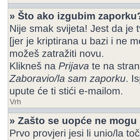
» Što ako izgubim zaporku
Nije smak svijeta! Jest da je
[jer je kriptirana u bazi i ne 
možeš zatražiti novu.
Klikneš na
Prijava
te na strani
Zaboravio/la sam zaporku
. I
upute će ti stići e-mailom.
Vrh
» Zašto se uopće ne mogu p
Prvo provjeri jesi li unio/la t