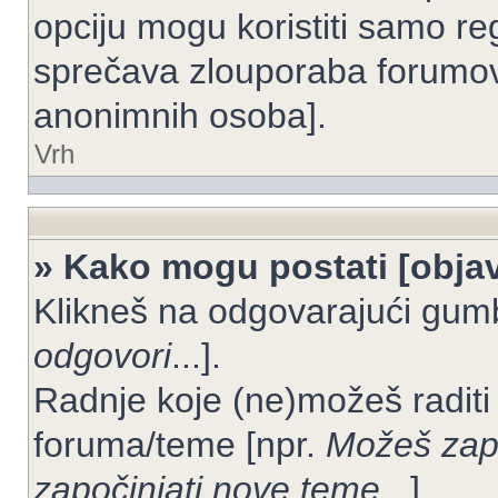
opciju mogu koristiti samo reg
sprečava zlouporaba forumov
anonimnih osoba].
Vrh
» Kako mogu postati [objav
Klikneš na odgovarajući gum
odgovori
...].
Radnje koje (ne)možeš raditi
foruma/teme [npr.
Možeš zapo
započinjati nove teme
...].