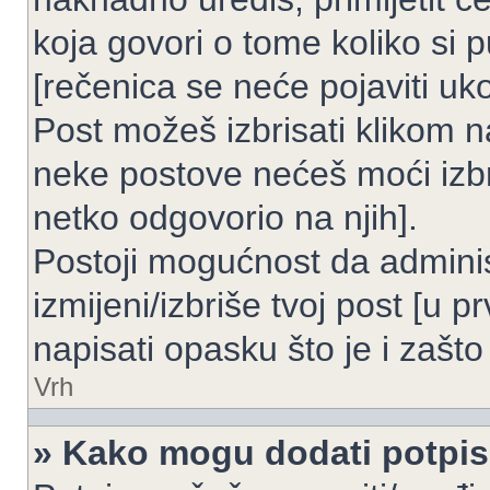
koja govori o tome koliko si p
[rečenica se neće pojaviti uko
Post možeš izbrisati klikom
neke postove nećeš moći izbr
netko odgovorio na njih].
Postoji mogućnost da adminis
izmijeni/izbriše tvoj post [u 
napisati opasku što je i zašto 
Vrh
» Kako mogu dodati potpi