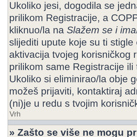
Ukoliko jesi, dogodila se jed
prilikom Registracije, a COP
kliknuo/la na
Slažem se i im
slijediti upute koje su ti stig
aktivacija tvojeg korisničkog r
prilikom same Registracije ili 
Ukoliko si eliminirao/la obje 
možeš prijaviti, kontaktiraj ad
(ni)je u redu s tvojim korisni
Vrh
» Zašto se više ne mogu pri