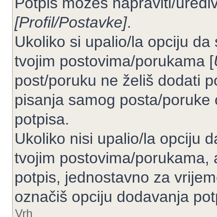
Potpis možeš napraviti/uređiv
[Profil/Postavke]
.
Ukoliko si upalio/la opciju d
tvojim postovima/porukama [
post/poruku ne želiš dodati p
pisanja samog posta/poruke 
potpisa.
Ukoliko nisi upalio/la opciju
tvojim postovima/porukama, a
potpis, jednostavno za vrije
označiš opciju dodavanja pot
Vrh