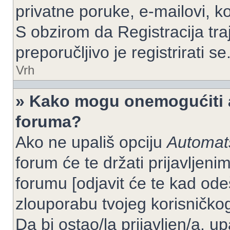
privatne poruke, e-mailovi, ko
S obzirom da Registracija tra
preporučljivo je registrirati se
Vrh
» Kako mogu onemogućiti a
foruma?
Ako ne upališ opciju
Automats
forum će te držati prijavlje
forumu [odjavit će te kad od
zlouporabu tvojeg korisničko
Da bi ostao/la prijavljen/a, up