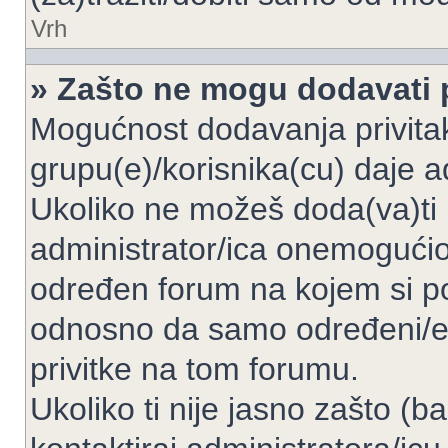
Vrh
» Zašto ne mogu dodavati p
Mogućnost dodavanja privita
grupu(e)/korisnika(cu) daje a
Ukoliko ne možeš doda(va)ti 
administrator/ica onemogućio/
određen forum na kojem si po
odnosno da samo određeni/e 
privitke na tom forumu.
Ukoliko ti nije jasno zašto (b