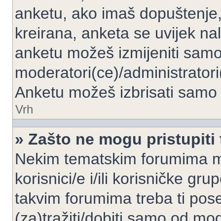
anketu, ako imaš dopuštenje, 
kreirana, anketa se uvijek nal
anketu možeš izmijeniti samo 
moderatori(ce)/administratori
Anketu možeš izbrisati samo a
Vrh
» Zašto ne mogu pristupit
Nekim tematskim forumima mo
korisnici/e i/ili korisničke gr
takvim forumima treba ti pos
(za)tražiti/dobiti samo od mod