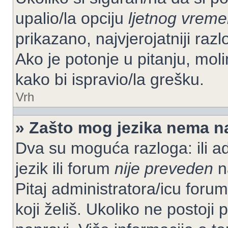
upalio/la opciju
ljetnog vrem
prikazano, najvjerojatniji raz
Ako je potonje u pitanju, moli
kako bi ispravio/la grešku.
Vrh
» Zašto mog jezika nema n
Dva su moguća razloga: ili ad
jezik ili forum
nije preveden
na
Pitaj administratora/icu foruma
koji želiš. Ukoliko ne postoji 