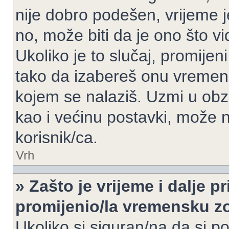
nije dobro podešen, vrijeme j
no, može biti da je ono što v
Ukoliko je to slučaj, promijen
tako da izabereš onu vremen
kojem se nalaziš. Uzmi u obz
kao i većinu postavki, može n
korisnik/ca.
Vrh
» Zašto je vrijeme i dalje 
promijenio/la vremensku 
Ukoliko si siguran/na da si p