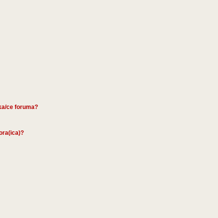
ika/ce foruma?
tora(ica)?