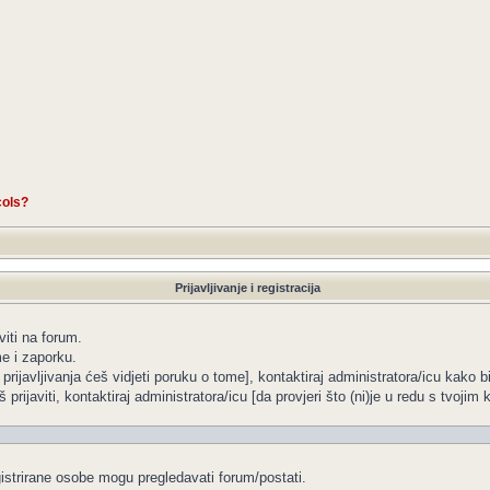
cols?
Prijavljivanje i registracija
viti na forum.
me i zaporku.
 prijavljivanja ćeš vidjeti poruku o tome], kontaktiraj administratora/icu kako b
 prijaviti, kontaktiraj administratora/icu [da provjeri što (ni)je u redu s tvoji
gistrirane osobe mogu pregledavati forum/postati.