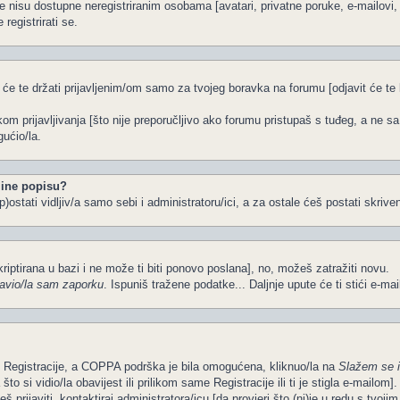
e nisu dostupne neregistriranim osobama [avatari, privatne poruke, e-mailovi, k
registrirati se.
 će te držati prijavljenim/om samo za tvojeg boravka na forumu [odjavit će t
ikom prijavljivanja [što nije preporučljivo ako forumu pristupaš s tuđeg, a ne s
ućio/la.
ine popisu?
)ostati vidljiv/a samo sebi i administratoru/ici, a za ostale ćeš postati skriven
kriptirana u bazi i ne može ti biti ponovo poslana], no, možeš zatražiti novu.
avio/la sam zaporku
. Ispuniš tražene podatke... Daljnje upute će ti stići e-ma
om Registracije, a COPPA podrška je bila omogućena, kliknuo/la na
Slažem se 
o si vidio/la obavijest ili prilikom same Registracije ili ti je stigla e-mailom].
š prijaviti, kontaktiraj administratora/icu [da provjeri što (ni)je u redu s tvoj