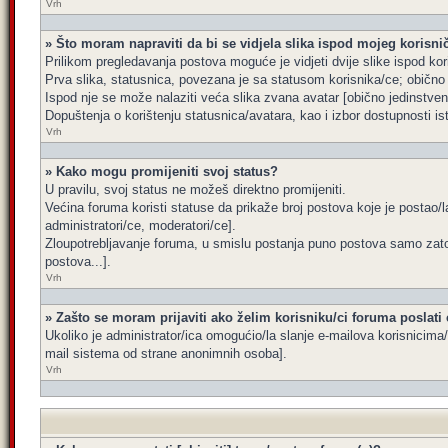
Vrh
» Što moram napraviti da bi se vidjela slika ispod mojeg korisn
Prilikom pregledavanja postova moguće je vidjeti dvije slike ispod kor
Prva slika, statusnica, povezana je sa statusom korisnika/ce; obično s
Ispod nje se može nalaziti veća slika zvana avatar [obično jedinstve
Dopuštenja o korištenju statusnica/avatara, kao i izbor dostupnosti is
Vrh
» Kako mogu promijeniti svoj status?
U pravilu, svoj status ne možeš direktno promijeniti.
Većina foruma koristi statuse da prikaže broj postova koje je postao/la
administratori/ce, moderatori/ce].
Zloupotrebljavanje foruma, u smislu postanja puno postova samo zato
postova...].
Vrh
» Zašto se moram prijaviti ako želim korisniku/ci foruma poslati
Ukoliko je administrator/ica omogućio/la slanje e-mailova korisnicim
mail sistema od strane anonimnih osoba].
Vrh