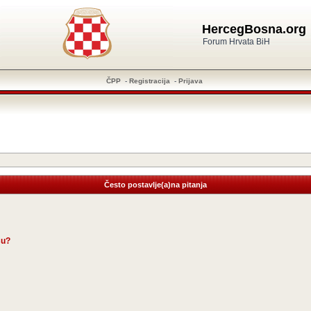
HercegBosna.org
Forum Hrvata BiH
ČPP
-
Registracija
-
Prijava
Često postavlje(a)na pitanja
su?