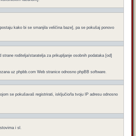
ne postaju kako bi se smanjila veličina baze], pa se pokušaj ponovo
trane roditelja/staratelja za prikupljanje osobnih podataka [od]
no vezana uz phpbb.com Web stranice odnosno phpBB software.
ojom se pokušavaš registrirati, isključio/la tvoju IP adresu odnosno
stovima i sl.