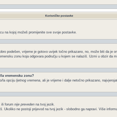
Korisničke postavke
icu na kojoj možeš promijenite sve svoje postavke.
obro podešen, vrijeme je gotovo uvijek točno prikazano, no, može biti da je o
vremensku zonu koja odgovara području u kojem se nalaziš. Uzmi u obzir da m
io/la vremensku zonu?
o/la opciju
ljetnog vremena
, ali je vrijeme i dalje netočno prikazano, najvjeroj
 ili forum
nije preveden
na tvoj jezik.
želiš. Ukoliko ne postoji prijevod na tvoj jezik - slobodno ga napravi. Više in