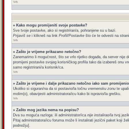
Vrh
» Kako mogu promijeniti svoje postavke?
Sve tvoje postavke, ako si registriran/a, pohranjene su u bazi.
Prijaviš se
i klikneš na link
Profil/Postavke
što će te odvesti na stran
Vrh
» Zašto je vrijeme prikazano netočno?
Zanemarimo li mogućnost, što se vrlo rijetko događa, da server nije d
promijeni postavke svojeg korisničkog profila tako da izabereš onu 
samo registrirani/a korisnik/ca.
Vrh
» Zašto je vrijeme i dalje prikazano netočno iako sam promijen
Ukoliko si siguran/na da si postavio/la točnu
vremensku zonu
te upali
molim(o), obavijesti administratora/icu kako bi ispravio/la grešku.
Vrh
» Zašto mog jezika nema na popisu?
Dva su moguća razloga: ili administrator/ica
nije instalirao/la
tvoj jezik
Pitaj administratora/icu foruma može li instalirati jezični paket koji 
podnožju].