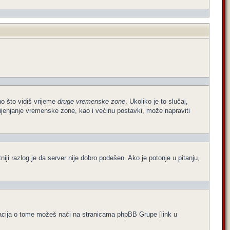
no što vidiš vrijeme
druge vremenske zone
. Ukoliko je to slučaj,
ijenjanje vremenske zone, kao i većinu postavki, može napraviti
atniji razlog je da server nije dobro podešen. Ako je potonje u pitanju,
formacija o tome možeš naći na stranicama phpBB Grupe [link u