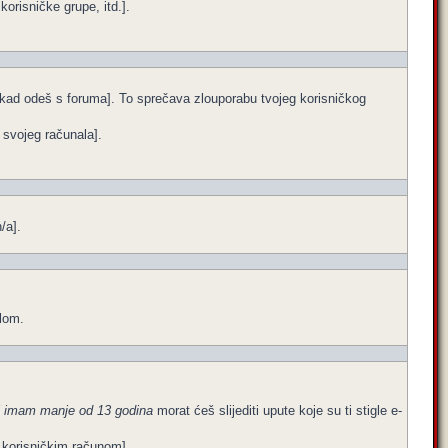
orisničke grupe, itd.].
e kad odeš s foruma]. To sprečava zlouporabu tvojeg korisničkog
a svojeg računala].
/a].
ilom.
i imam manje od 13 godina
morat ćeš slijediti upute koje su ti stigle e-
im korisničkim računom].