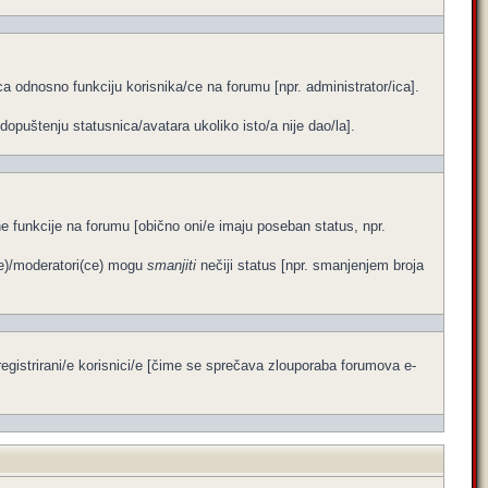
a odnosno funkciju korisnika/ce na forumu [npr. administrator/ica].
dopuštenju statusnica/avatara ukoliko isto/a nije dao/la].
ene funkcije na forumu [obično oni/e imaju poseban status, npr.
ce)/moderatori(ce) mogu
smanjiti
nečiji status [npr. smanjenjem broja
egistrirani/e korisnici/e [čime se sprečava zlouporaba forumova e-