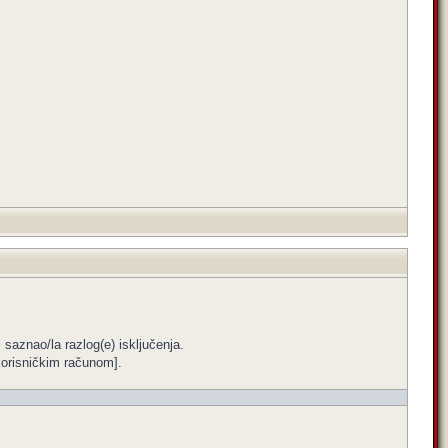
i saznao/la razlog(e) isključenja.
m korisničkim računom].