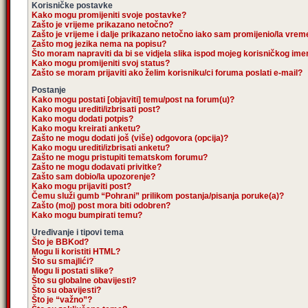
Korisničke postavke
Kako mogu promijeniti svoje postavke?
Zašto je vrijeme prikazano netočno?
Zašto je vrijeme i dalje prikazano netočno iako sam promijenio/la vre
Zašto mog jezika nema na popisu?
Što moram napraviti da bi se vidjela slika ispod mojeg korisničkog im
Kako mogu promijeniti svoj status?
Zašto se moram prijaviti ako želim korisniku/ci foruma poslati e-mail?
Postanje
Kako mogu postati [objaviti] temu/post na forum(u)?
Kako mogu urediti/izbrisati post?
Kako mogu dodati potpis?
Kako mogu kreirati anketu?
Zašto ne mogu dodati još (više) odgovora (opcija)?
Kako mogu urediti/izbrisati anketu?
Zašto ne mogu pristupiti tematskom forumu?
Zašto ne mogu dodavati privitke?
Zašto sam dobio/la upozorenje?
Kako mogu prijaviti post?
Čemu služi gumb “Pohrani” prilikom postanja/pisanja poruke(a)?
Zašto (moj) post mora biti odobren?
Kako mogu bumpirati temu?
Uređivanje i tipovi tema
Što je BBKod?
Mogu li koristiti HTML?
Što su smajlići?
Mogu li postati slike?
Što su globalne obavijesti?
Što su obavijesti?
Što je “važno”?