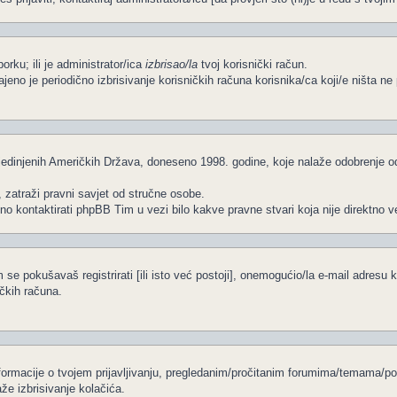
porku; ili je administrator/ica
izbrisao/la
tvoj korisnički račun.
čajeno je periodično izbrisivanje korisničkih računa korisnika/ca koji/e ništa 
edinjenih Američkih Država, doneseno 1998. godine, koje nalaže odobrenje od s
, zatraži pravni savjet od stručne osobe.
no kontaktirati phpBB Tim u vezi bilo kakve pravne stvari koja nije direkt
se pokušavaš registrirati [ili isto već postoji], onemogućio/la e-mail adresu k
ičkih računa.
informacije o tvojem prijavljivanju, pregledanim/pročitanim forumima/temama/po
že izbrisivanje kolačića.