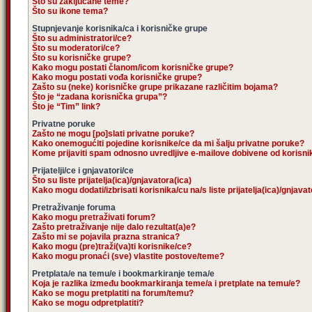
Što su zaključane teme?
Što su ikone tema?
Stupnjevanje korisnika/ca i korisničke grupe
Što su administratori/ce?
Što su moderatori/ce?
Što su korisničke grupe?
Kako mogu postati članom/icom korisničke grupe?
Kako mogu postati vođa korisničke grupe?
Zašto su (neke) korisničke grupe prikazane različitim bojama?
Što je “zadana korisnička grupa”?
Što je “Tim” link?
Privatne poruke
Zašto ne mogu [po]slati privatne poruke?
Kako onemogućiti pojedine korisnike/ce da mi šalju privatne poruke?
Kome prijaviti spam odnosno uvredljive e-mailove dobivene od korisn
Prijatelji/ce i gnjavatori/ce
Što su liste prijatelja(ica)/gnjavatora(ica)
Kako mogu dodati/izbrisati korisnika/cu na/s liste prijatelja(ica)/gnjava
Pretraživanje foruma
Kako mogu pretraživati forum?
Zašto pretraživanje nije dalo rezultat(a)e?
Zašto mi se pojavila prazna stranica?
Kako mogu (pre)traži(va)ti korisnike/ce?
Kako mogu pronaći (sve) vlastite postove/teme?
Pretplata/e na temu/e i bookmarkiranje tema/e
Koja je razlika između bookmarkiranja teme/a i pretplate na temu/e?
Kako se mogu pretplatiti na forum/temu?
Kako se mogu odpretplatiti?