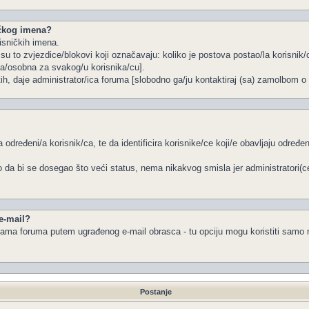
ičkog imena?
isničkih imena.
u to zvjezdice/blokovi koji označavaju: koliko je postova postao/la korisnik/c
na/osobna za svakog/u korisnika/cu].
tih, daje administrator/ica foruma [slobodno ga/ju kontaktiraj (sa) zamolbom o 
 određeni/a korisnik/ca, te da identificira korisnike/ce koji/e obavljaju određ
 da bi se dosegao što veći status, nema nikakvog smisla jer administratori(
 e-mail?
a/ama foruma putem ugrađenog e-mail obrasca - tu opciju mogu koristiti samo r
Postanje