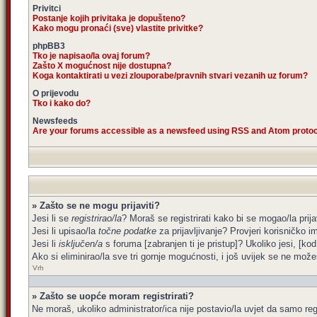
Privitci
Postanje kojih privitaka je dopušteno?
Kako mogu pronaći (sve) vlastite privitke?
phpBB3
Tko je napisao/la ovaj forum?
Zašto X mogućnost nije dostupna?
Koga kontaktirati u vezi zlouporabe/pravnih stvari vezanih uz forum?
O prijevodu
Tko i kako do?
Newsfeeds
Are your forums accessible as a newsfeed using RSS and Atom proto
» Zašto se ne mogu prijaviti?
Jesi li se
registrirao/la
? Moraš se registrirati kako bi se mogao/la prija
Jesi li upisao/la
točne podatke
za prijavljivanje? Provjeri korisničko i
Jesi li
isključen/a
s foruma [zabranjen ti je pristup]? Ukoliko jesi, [kod
Ako si eliminirao/la sve tri gornje mogućnosti, i još uvijek se ne možeš
Vrh
» Zašto se uopće moram registrirati?
Ne moraš, ukoliko administrator/ica nije postavio/la uvjet da samo re