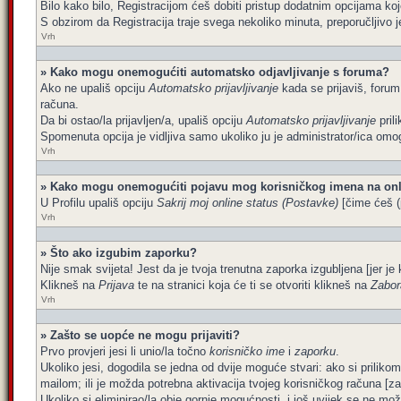
Bilo kako bilo, Registracijom ćeš dobiti pristup dodatnim opcijama koj
S obzirom da Registracija traje svega nekoliko minuta, preporučljivo je 
Vrh
» Kako mogu onemogućiti automatsko odjavljivanje s foruma?
Ako ne upališ opciju
Automatsko prijavljivanje
kada se prijaviš, forum
računa.
Da bi ostao/la prijavljen/a, upališ opciju
Automatsko prijavljivanje
pril
Spomenuta opcija je vidljiva samo ukoliko ju je administrator/ica omog
Vrh
» Kako mogu onemogućiti pojavu mog korisničkog imena na onl
U Profilu upališ opciju
Sakrij moj online status (Postavke)
[čime ćeš (p
Vrh
» Što ako izgubim zaporku?
Nije smak svijeta! Jest da je tvoja trenutna zaporka izgubljena [jer je 
Klikneš na
Prijava
te na stranici koja će ti se otvoriti klikneš na
Zabor
Vrh
» Zašto se uopće ne mogu prijaviti?
Prvo provjeri jesi li unio/la točno
korisničko ime
i
zaporku
.
Ukoliko jesi, dogodila se jedna od dvije moguće stvari: ako si prilik
mailom; ili je možda potrebna aktivacija tvojeg korisničkog računa [za št
Ukoliko si eliminirao/la obje gornje mogućnosti, i još uvijek se ne može