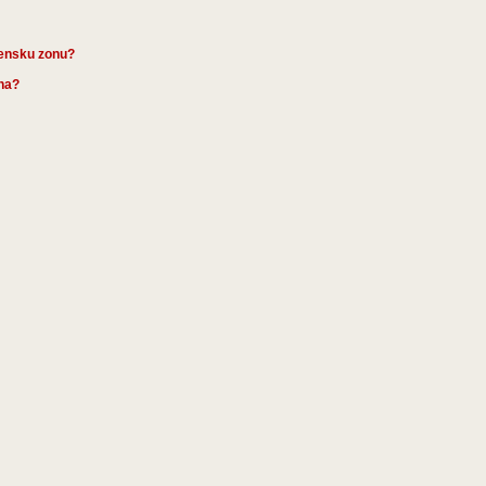
mensku zonu?
ena?