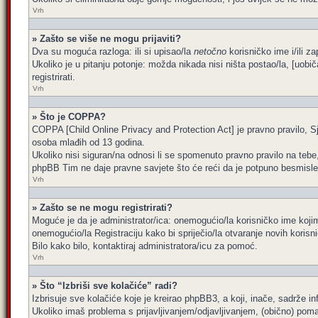
Vrh
» Zašto se više ne mogu prijaviti?
Dva su moguća razloga: ili si upisao/la
netočno
korisničko ime i/ili za
Ukoliko je u pitanju potonje: možda nikada nisi ništa postao/la, [uobi
registrirati.
Vrh
» Što je COPPA?
COPPA [Child Online Privacy and Protection Act] je pravno pravilo, Sj
osoba mlađih od 13 godina.
Ukoliko nisi siguran/na odnosi li se spomenuto pravno pravilo na tebe
phpBB Tim ne daje pravne savjete što će reći da je potpuno besmisle
Vrh
» Zašto se ne mogu registrirati?
Moguće je da je administrator/ica: onemogućio/la korisničko ime kojim 
onemogućio/la Registraciju kako bi spriječio/la otvaranje novih korisn
Bilo kako bilo, kontaktiraj administratora/icu za pomoć.
Vrh
» Što “Izbriši sve kolačiće” radi?
Izbrisuje sve kolačiće koje je kreirao phpBB3, a koji, inače, sadrže 
Ukoliko imaš problema s prijavljivanjem/odjavljivanjem, (obično) poma