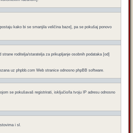
ne postaju kako bi se smanjila veličina baze], pa se pokušaj ponovo
trane roditelja/staratelja za prikupljanje osobnih podataka [od]
no vezana uz phpbb.com Web stranice odnosno phpBB software.
ojom se pokušavaš registrirati, isključio/la tvoju IP adresu odnosno
stovima i sl.