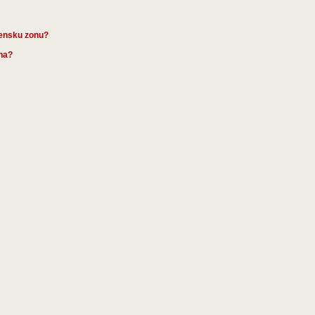
mensku zonu?
ena?