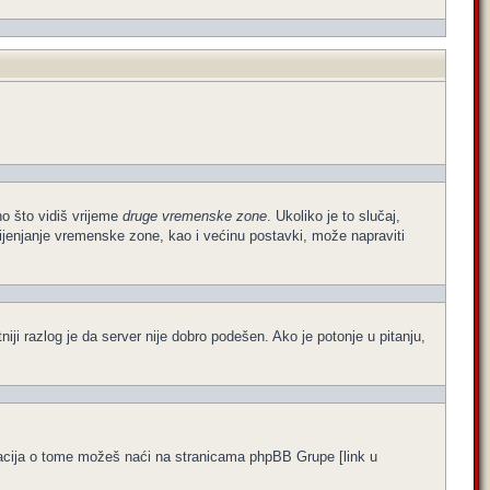
no što vidiš vrijeme
druge vremenske zone
. Ukoliko je to slučaj,
ijenjanje vremenske zone, kao i većinu postavki, može napraviti
atniji razlog je da server nije dobro podešen. Ako je potonje u pitanju,
formacija o tome možeš naći na stranicama phpBB Grupe [link u