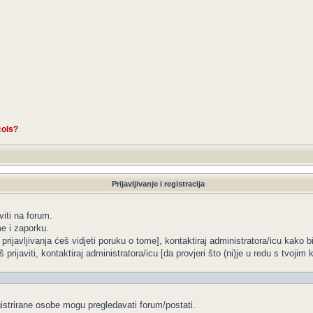
cols?
Prijavljivanje i registracija
viti na forum.
me i zaporku.
 prijavljivanja ćeš vidjeti poruku o tome], kontaktiraj administratora/icu kako b
 prijaviti, kontaktiraj administratora/icu [da provjeri što (ni)je u redu s tvoji
gistrirane osobe mogu pregledavati forum/postati.