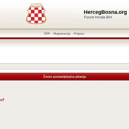
HercegBosna.org
Forum Hrvata BiH
ČPP
-
Registracija
-
Prijava
Često postavlje(a)na pitanja
su?