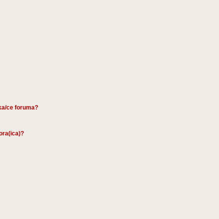
ika/ce foruma?
tora(ica)?