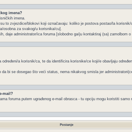
ičkog imena?
isničkih imena.
u to zvjezdice/blokovi koji označavaju: koliko je postova postao/la korisnik/c
na/osobna za svakog/u korisnika/cu].
tih, daje administrator/ica foruma [slobodno ga/ju kontaktiraj (sa) zamolbom o 
 određeni/a korisnik/ca, te da identificira korisnike/ce koji/e obavljaju određ
 da bi se dosegao što veći status, nema nikakvog smisla jer administratori(
 e-mail?
a/ama foruma putem ugrađenog e-mail obrasca - tu opciju mogu koristiti samo r
Postanje