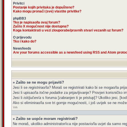
Privitci
Postanje kojih privitaka je dopušteno?
Kako mogu pronaći (sve) vlastite privitke?
phpBB3
Tko je napisao/la ovaj forum?
Zašto X mogućnost nije dostupna?
Koga kontaktirati u vezi zlouporabe/pravnih stvari vezanih uz forum?
O prijevodu
Tko i kako do?
Newsfeeds
Are your forums accessible as a newsfeed using RSS and Atom proto
» Zašto se ne mogu prijaviti?
Jesi li se
registrirao/la
? Moraš se registrirati kako bi se mogao/la prija
Jesi li upisao/la
točne podatke
za prijavljivanje? Provjeri korisničko i
Jesi li
isključen/a
s foruma [zabranjen ti je pristup]? Ukoliko jesi, [kod
Ako si eliminirao/la sve tri gornje mogućnosti, i još uvijek se ne možeš
Vrh
» Zašto se uopće moram registrirati?
Ne moraš, ukoliko administrator/ica nije postavio/la uvjet da samo re