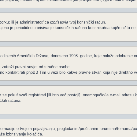
porku; ili je administrator/ica
izbrisao/la
tvoj korisnički račun.
čajeno je periodično izbrisivanje korisničkih računa korisnika/ca koji/e ništa 
edinjenih Američkih Država, doneseno 1998. godine, koje nalaže odobrenje od s
, zatraži pravni savjet od stručne osobe.
no kontaktirati phpBB Tim u vezi bilo kakve pravne stvari koja nije direkt
se pokušavaš registrirati [ili isto već postoji], onemogućio/la e-mail adresu k
ičkih računa.
informacije o tvojem prijavljivanju, pregledanim/pročitanim forumima/temama/po
že izbrisivanje kolačića.