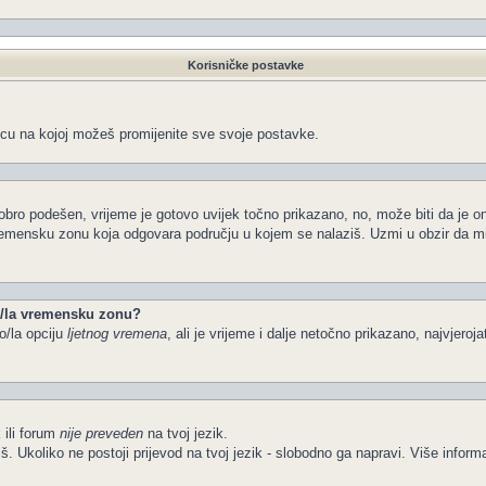
Korisničke postavke
icu na kojoj možeš promijenite sve svoje postavke.
obro podešen, vrijeme je gotovo uvijek točno prikazano, no, može biti da je o
vremensku zonu koja odgovara području u kojem se nalaziš. Uzmi u obzir da m
io/la vremensku zonu?
o/la opciju
ljetnog vremena
, ali je vrijeme i dalje netočno prikazano, najvjeroj
 ili forum
nije preveden
na tvoj jezik.
želiš. Ukoliko ne postoji prijevod na tvoj jezik - slobodno ga napravi. Više in