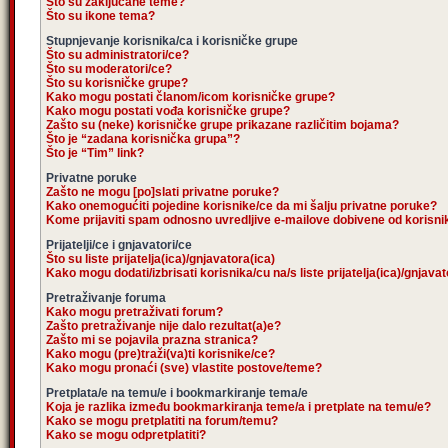
Što su zaključane teme?
Što su ikone tema?
Stupnjevanje korisnika/ca i korisničke grupe
Što su administratori/ce?
Što su moderatori/ce?
Što su korisničke grupe?
Kako mogu postati članom/icom korisničke grupe?
Kako mogu postati vođa korisničke grupe?
Zašto su (neke) korisničke grupe prikazane različitim bojama?
Što je “zadana korisnička grupa”?
Što je “Tim” link?
Privatne poruke
Zašto ne mogu [po]slati privatne poruke?
Kako onemogućiti pojedine korisnike/ce da mi šalju privatne poruke?
Kome prijaviti spam odnosno uvredljive e-mailove dobivene od korisn
Prijatelji/ce i gnjavatori/ce
Što su liste prijatelja(ica)/gnjavatora(ica)
Kako mogu dodati/izbrisati korisnika/cu na/s liste prijatelja(ica)/gnjava
Pretraživanje foruma
Kako mogu pretraživati forum?
Zašto pretraživanje nije dalo rezultat(a)e?
Zašto mi se pojavila prazna stranica?
Kako mogu (pre)traži(va)ti korisnike/ce?
Kako mogu pronaći (sve) vlastite postove/teme?
Pretplata/e na temu/e i bookmarkiranje tema/e
Koja je razlika između bookmarkiranja teme/a i pretplate na temu/e?
Kako se mogu pretplatiti na forum/temu?
Kako se mogu odpretplatiti?