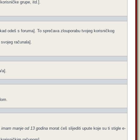
orisničke grupe, itd.].
e kad odeš s foruma]. To sprečava zlouporabu tvojeg korisničkog
a svojeg računala].
/a].
ilom.
i imam manje od 13 godina
morat ćeš slijediti upute koje su ti stigle e-
im korisničkim računom].