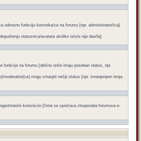
a odnosno funkciju korisnika/ce na forumu [npr. administrator/ica].
dopuštenju statusnica/avatara ukoliko isto/a nije dao/la].
ene funkcije na forumu [obično oni/e imaju poseban status, npr.
ce)/moderatori(ce) mogu
smanjiti
nečiji status [npr. smanjenjem broja
egistrirani/e korisnici/e [čime se sprečava zlouporaba forumova e-