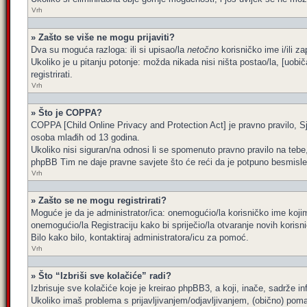
Vrh
» Zašto se više ne mogu prijaviti?
Dva su moguća razloga: ili si upisao/la
netočno
korisničko ime i/ili za
Ukoliko je u pitanju potonje: možda nikada nisi ništa postao/la, [uobi
registrirati.
Vrh
» Što je COPPA?
COPPA [Child Online Privacy and Protection Act] je pravno pravilo, Sj
osoba mlađih od 13 godina.
Ukoliko nisi siguran/na odnosi li se spomenuto pravno pravilo na tebe
phpBB Tim ne daje pravne savjete što će reći da je potpuno besmisle
Vrh
» Zašto se ne mogu registrirati?
Moguće je da je administrator/ica: onemogućio/la korisničko ime kojim 
onemogućio/la Registraciju kako bi spriječio/la otvaranje novih korisn
Bilo kako bilo, kontaktiraj administratora/icu za pomoć.
Vrh
» Što “Izbriši sve kolačiće” radi?
Izbrisuje sve kolačiće koje je kreirao phpBB3, a koji, inače, sadrže 
Ukoliko imaš problema s prijavljivanjem/odjavljivanjem, (obično) poma