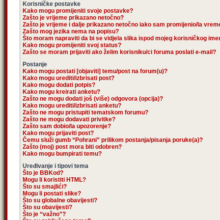
Korisničke postavke
Kako mogu promijeniti svoje postavke?
Zašto je vrijeme prikazano netočno?
Zašto je vrijeme i dalje prikazano netočno iako sam promijenio/la vre
Zašto mog jezika nema na popisu?
Što moram napraviti da bi se vidjela slika ispod mojeg korisničkog im
Kako mogu promijeniti svoj status?
Zašto se moram prijaviti ako želim korisniku/ci foruma poslati e-mail?
Postanje
Kako mogu postati [objaviti] temu/post na forum(u)?
Kako mogu urediti/izbrisati post?
Kako mogu dodati potpis?
Kako mogu kreirati anketu?
Zašto ne mogu dodati još (više) odgovora (opcija)?
Kako mogu urediti/izbrisati anketu?
Zašto ne mogu pristupiti tematskom forumu?
Zašto ne mogu dodavati privitke?
Zašto sam dobio/la upozorenje?
Kako mogu prijaviti post?
Čemu služi gumb “Pohrani” prilikom postanja/pisanja poruke(a)?
Zašto (moj) post mora biti odobren?
Kako mogu bumpirati temu?
Uređivanje i tipovi tema
Što je BBKod?
Mogu li koristiti HTML?
Što su smajlići?
Mogu li postati slike?
Što su globalne obavijesti?
Što su obavijesti?
Što je “važno”?