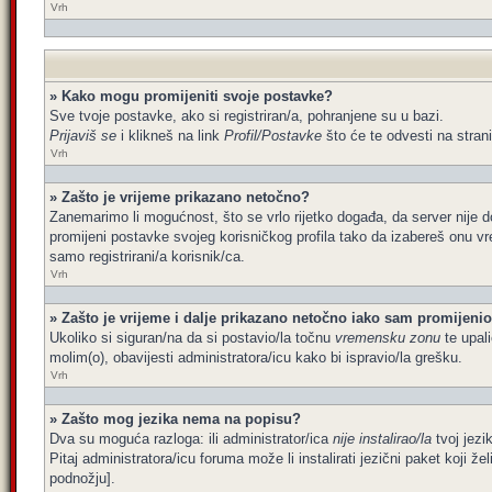
Vrh
» Kako mogu promijeniti svoje postavke?
Sve tvoje postavke, ako si registriran/a, pohranjene su u bazi.
Prijaviš se
i klikneš na link
Profil/Postavke
što će te odvesti na stran
Vrh
» Zašto je vrijeme prikazano netočno?
Zanemarimo li mogućnost, što se vrlo rijetko događa, da server nije d
promijeni postavke svojeg korisničkog profila tako da izabereš onu 
samo registrirani/a korisnik/ca.
Vrh
» Zašto je vrijeme i dalje prikazano netočno iako sam promijen
Ukoliko si siguran/na da si postavio/la točnu
vremensku zonu
te upali
molim(o), obavijesti administratora/icu kako bi ispravio/la grešku.
Vrh
» Zašto mog jezika nema na popisu?
Dva su moguća razloga: ili administrator/ica
nije instalirao/la
tvoj jezik
Pitaj administratora/icu foruma može li instalirati jezični paket koji 
podnožju].