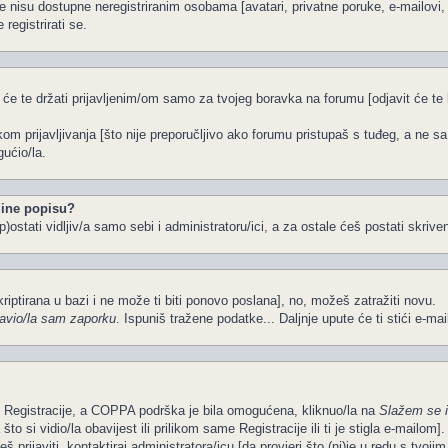
e nisu dostupne neregistriranim osobama [avatari, privatne poruke, e-mailovi, k
registrirati se.
 će te držati prijavljenim/om samo za tvojeg boravka na forumu [odjavit će t
ikom prijavljivanja [što nije preporučljivo ako forumu pristupaš s tuđeg, a ne s
ućio/la.
ine popisu?
)ostati vidljiv/a samo sebi i administratoru/ici, a za ostale ćeš postati skriven
kriptirana u bazi i ne može ti biti ponovo poslana], no, možeš zatražiti novu.
avio/la sam zaporku
. Ispuniš tražene podatke... Daljnje upute će ti stići e-ma
om Registracije, a COPPA podrška je bila omogućena, kliknuo/la na
Slažem se 
o si vidio/la obavijest ili prilikom same Registracije ili ti je stigla e-mailom].
š prijaviti, kontaktiraj administratora/icu [da provjeri što (ni)je u redu s tvoj