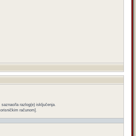
i saznao/la razlog(e) isključenja.
m korisničkim računom].