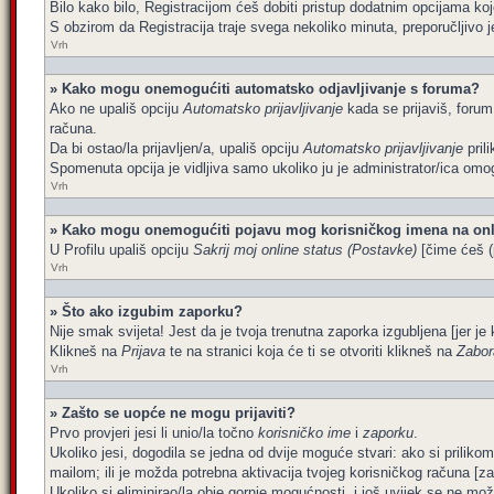
Bilo kako bilo, Registracijom ćeš dobiti pristup dodatnim opcijama koj
S obzirom da Registracija traje svega nekoliko minuta, preporučljivo je 
Vrh
» Kako mogu onemogućiti automatsko odjavljivanje s foruma?
Ako ne upališ opciju
Automatsko prijavljivanje
kada se prijaviš, forum
računa.
Da bi ostao/la prijavljen/a, upališ opciju
Automatsko prijavljivanje
pril
Spomenuta opcija je vidljiva samo ukoliko ju je administrator/ica omog
Vrh
» Kako mogu onemogućiti pojavu mog korisničkog imena na onl
U Profilu upališ opciju
Sakrij moj online status (Postavke)
[čime ćeš (p
Vrh
» Što ako izgubim zaporku?
Nije smak svijeta! Jest da je tvoja trenutna zaporka izgubljena [jer je 
Klikneš na
Prijava
te na stranici koja će ti se otvoriti klikneš na
Zabor
Vrh
» Zašto se uopće ne mogu prijaviti?
Prvo provjeri jesi li unio/la točno
korisničko ime
i
zaporku
.
Ukoliko jesi, dogodila se jedna od dvije moguće stvari: ako si prilik
mailom; ili je možda potrebna aktivacija tvojeg korisničkog računa [za št
Ukoliko si eliminirao/la obje gornje mogućnosti, i još uvijek se ne može