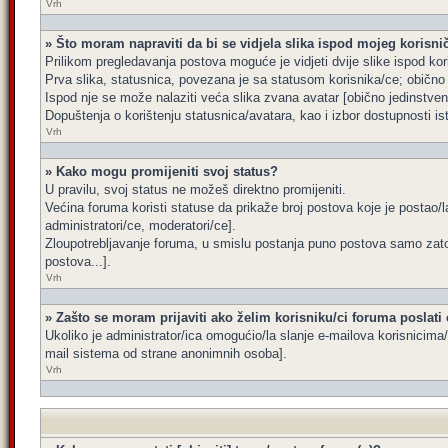
Vrh
» Što moram napraviti da bi se vidjela slika ispod mojeg korisn
Prilikom pregledavanja postova moguće je vidjeti dvije slike ispod kor
Prva slika, statusnica, povezana je sa statusom korisnika/ce; obično s
Ispod nje se može nalaziti veća slika zvana avatar [obično jedinstve
Dopuštenja o korištenju statusnica/avatara, kao i izbor dostupnosti is
Vrh
» Kako mogu promijeniti svoj status?
U pravilu, svoj status ne možeš direktno promijeniti.
Većina foruma koristi statuse da prikaže broj postova koje je postao/la
administratori/ce, moderatori/ce].
Zloupotrebljavanje foruma, u smislu postanja puno postova samo zato
postova...].
Vrh
» Zašto se moram prijaviti ako želim korisniku/ci foruma poslati
Ukoliko je administrator/ica omogućio/la slanje e-mailova korisnicim
mail sistema od strane anonimnih osoba].
Vrh