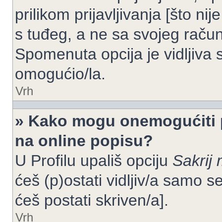
prilikom prijavljivanja [što n
s tuđeg, a ne sa svojeg račun
Spomenuta opcija je vidljiva 
omogućio/la.
Vrh
» Kako mogu onemogućiti 
na online popisu?
U Profilu upališ opciju
Sakrij 
ćeš (p)ostati vidljiv/a samo se
ćeš postati skriven/a].
Vrh