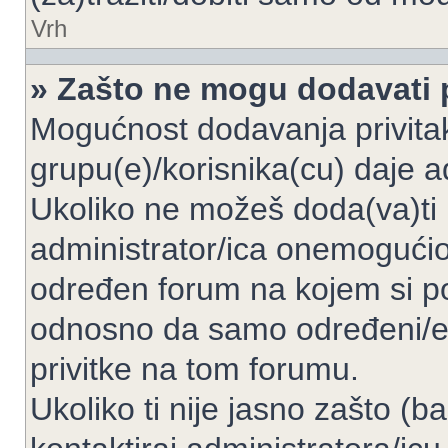
Vrh
» Zašto ne mogu dodavati p
Mogućnost dodavanja privita
grupu(e)/korisnika(cu) daje a
Ukoliko ne možeš doda(va)ti 
administrator/ica onemogućio/
određen forum na kojem si po
odnosno da samo određeni/e 
privitke na tom forumu.
Ukoliko ti nije jasno zašto (b