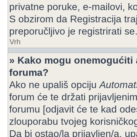
privatne poruke, e-mailovi, ko
S obzirom da Registracija tra
preporučljivo je registrirati se
Vrh
» Kako mogu onemogućiti a
foruma?
Ako ne upališ opciju
Automats
forum će te držati prijavlje
forumu [odjavit će te kad od
zlouporabu tvojeg korisničko
Da bi ostao/la prijavljen/a, up