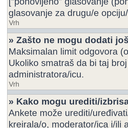
[“ponovljeno” glasovanje (pon
glasovanje za drugu/e opciju/
Vrh
» Zašto ne mogu dodati još
Maksimalan limit odgovora (op
Ukoliko smatraš da bi taj broj
administratora/icu.
Vrh
» Kako mogu urediti/izbris
Ankete može urediti/uređivati/i
kreirala/o, moderator/ica i/ili