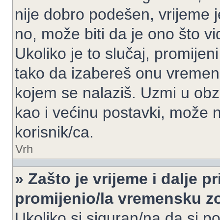
nije dobro podešen, vrijeme j
no, može biti da je ono što v
Ukoliko je to slučaj, promijen
tako da izabereš onu vremen
kojem se nalaziš. Uzmi u obz
kao i većinu postavki, može n
korisnik/ca.
Vrh
» Zašto je vrijeme i dalje 
promijenio/la vremensku 
Ukoliko si siguran/na da si p