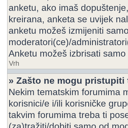
anketu, ako imaš dopuštenje, 
kreirana, anketa se uvijek nal
anketu možeš izmijeniti samo 
moderatori(ce)/administratori
Anketu možeš izbrisati samo a
Vrh
» Zašto ne mogu pristupit
Nekim tematskim forumima mo
korisnici/e i/ili korisničke gr
takvim forumima treba ti pos
(za)tražiti/dobiti samo od mod