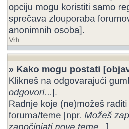
opciju mogu koristiti samo reg
sprečava zlouporaba forumov
anonimnih osoba].
Vrh
» Kako mogu postati [objav
Klikneš na odgovarajući gum
odgovori
...].
Radnje koje (ne)možeš raditi
foruma/teme [npr.
Možeš zapo
započinjati nove teme
...].