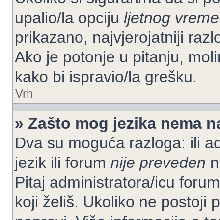
upalio/la opciju
ljetnog vrem
prikazano, najvjerojatniji raz
Ako je potonje u pitanju, moli
kako bi ispravio/la grešku.
Vrh
» Zašto mog jezika nema n
Dva su moguća razloga: ili ad
jezik ili forum
nije preveden
na
Pitaj administratora/icu foruma
koji želiš. Ukoliko ne postoji 