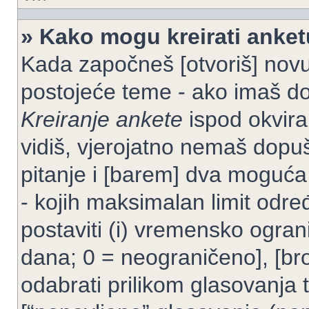
» Kako mogu kreirati anke
Kada započneš [otvoriš] novu t
postojeće teme - ako imaš do
Kreiranje ankete
ispod okvira
vidiš, vjerojatno nemaš dopuš
pitanje i [barem] dva moguća
- kojih maksimalan limit odre
postaviti (i) vremensko ogran
dana; 0 = neograničeno], [bro
odabrati prilikom glasovanja 