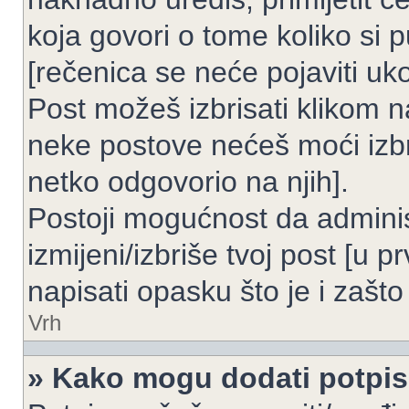
koja govori o tome koliko si p
[rečenica se neće pojaviti uko
Post možeš izbrisati klikom
neke postove nećeš moći izbr
netko odgovorio na njih].
Postoji mogućnost da adminis
izmijeni/izbriše tvoj post [u 
napisati opasku što je i zašto 
Vrh
» Kako mogu dodati potpi