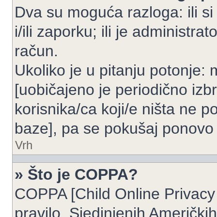
Dva su moguća razloga: ili si
i/ili zaporku; ili je administrat
račun.
Ukoliko je u pitanju potonje: 
[uobičajeno je periodično izbr
korisnika/ca koji/e ništa ne p
baze], pa se pokušaj ponovo re
Vrh
» Što je COPPA?
COPPA [Child Online Privacy 
pravilo, Sjedinjenih Američk