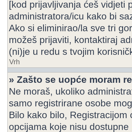
[kod prijavljivanja ćeš vidjeti
administratora/icu kako bi saz
Ako si eliminirao/la sve tri g
možeš prijaviti, kontaktiraj ad
(ni)je u redu s tvojim korisni
Vrh
» Zašto se uopće moram reg
Ne moraš, ukoliko administrato
samo registrirane osobe mogu
Bilo kako bilo, Registracijom
opcijama koje nisu dostupne 