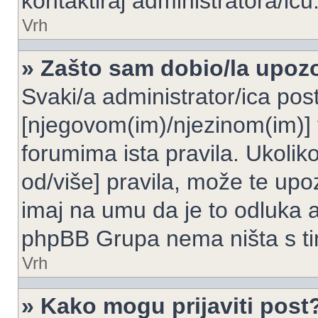
kontaktiraj administratora/icu
Vrh
» Zašto sam dobio/la upoz
Svaki/a administrator/ica post
[njegovom(im)/njezinom(im)] 
forumima ista pravila. Ukoliko
od/više] pravila, može te upoz
imaj na umu da je to odluka a
phpBB Grupa nema ništa s t
Vrh
» Kako mogu prijaviti post