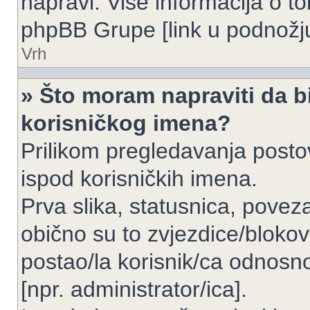
napravi. Više informacija o 
phpBB Grupe [link u podnožju
Vrh
» Što moram napraviti da bi
korisničkog imena?
Prilikom pregledavanja postov
ispod korisničkih imena.
Prva slika, statusnica, povez
obično su to zvjezdice/blokov
postao/la korisnik/ca odnosno
[npr. administrator/ica].