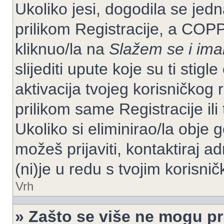
Ukoliko jesi, dogodila se jed
prilikom Registracije, a COP
kliknuo/la na
Slažem se i im
slijediti upute koje su ti stig
aktivacija tvojeg korisničkog r
prilikom same Registracije ili 
Ukoliko si eliminirao/la obje 
možeš prijaviti, kontaktiraj ad
(ni)je u redu s tvojim korisni
Vrh
» Zašto se više ne mogu pri