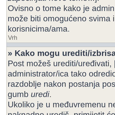
Ovisno o tome kako je adminis
može biti omogućeno svima il
korisnicima/ama.
Vrh
» Kako mogu urediti/izbrisa
Post možeš urediti/uređivati,
administrator/ica tako odre
razdoblje nakon postanja po
gumb
uredi
.
Ukoliko je u međuvremenu net
naknadno urediš, primijetit ć