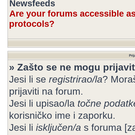
Newsfeeds
Are your forums accessible 
protocols?
Prij
» Zašto se ne mogu prijavit
Jesi li se
registrirao/la
? Moraš
prijaviti na forum.
Jesi li upisao/la
točne podatk
korisničko ime i zaporku.
Jesi li
isključen/a
s foruma [zab