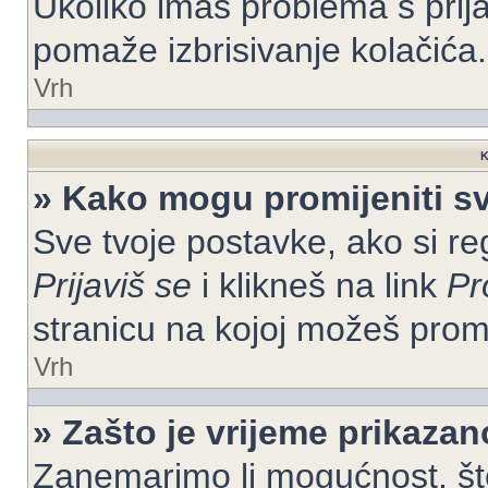
Ukoliko imaš problema s prija
pomaže izbrisivanje kolačića.
Vrh
K
» Kako mogu promijeniti s
Sve tvoje postavke, ako si re
Prijaviš se
i klikneš na link
Pr
stranicu na kojoj možeš prom
Vrh
» Zašto je vrijeme prikaza
Zanemarimo li mogućnost, što