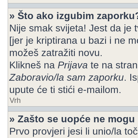
» Što ako izgubim zaporku
Nije smak svijeta! Jest da je
[jer je kriptirana u bazi i ne 
možeš zatražiti novu.
Klikneš na
Prijava
te na strani
Zaboravio/la sam zaporku
. I
upute će ti stići e-mailom.
Vrh
» Zašto se uopće ne mogu p
Prvo provjeri jesi li unio/la t