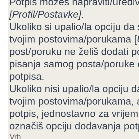
Potpis možeš napraviti/uređiv
[Profil/Postavke]
.
Ukoliko si upalio/la opciju d
tvojim postovima/porukama [
post/poruku ne želiš dodati p
pisanja samog posta/poruke 
potpisa.
Ukoliko nisi upalio/la opciju
tvojim postovima/porukama, a
potpis, jednostavno za vrije
označiš opciju dodavanja pot
Vrh