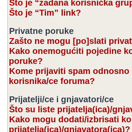
Što je “zadana korisnička gru
Što je “Tim” link?
Privatne poruke
Zašto ne mogu [po]slati priva
Kako onemogućiti pojedine kor
poruke?
Kome prijaviti spam odnosno 
korisnika/ce foruma?
Prijatelji/ce i gnjavatori/ce
Što su liste prijatelja(ica)/gnj
Kako mogu dodati/izbrisati kor
prijatelja(ica)/gnjavatora(ica)?