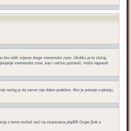
no što vidiš vrijeme
druge vremenske zone
. Ukoliko je to slučaj,
ijenjanje vremenske zone, kao i većinu postavki, može napraviti
atniji razlog je da server nije dobro podešen. Ako je potonje u pitanju,
formacija o tome možeš naći na stranicama phpBB Grupe [link u