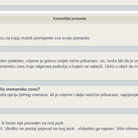
Korisničke postavke
icu na kojoj možeš promijenite sve svoje postavke.
obro podešen, vrijeme je gotovo uvijek točno prikazano, no, može biti da je o
vremensku zonu koja odgovara području u kojem se nalaziš. Uzmi u obzir da m
io/la vremensku zonu?
o/la opciju
ljetnog vremena
, ali je vrijeme i dalje netočno prikazano, najvjeroj
 ili forum
nije preveden
na tvoj jezik.
želiš. Ukoliko ne postoji prijevod na tvoj jezik - slobodno ga napravi. Više in