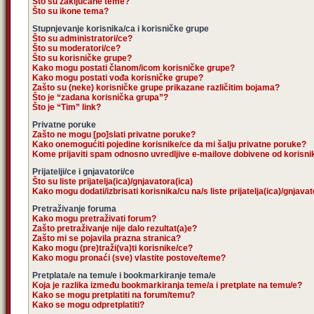
Što su zaključane teme?
Što su ikone tema?
Stupnjevanje korisnika/ca i korisničke grupe
Što su administratori/ce?
Što su moderatori/ce?
Što su korisničke grupe?
Kako mogu postati članom/icom korisničke grupe?
Kako mogu postati vođa korisničke grupe?
Zašto su (neke) korisničke grupe prikazane različitim bojama?
Što je “zadana korisnička grupa”?
Što je “Tim” link?
Privatne poruke
Zašto ne mogu [po]slati privatne poruke?
Kako onemogućiti pojedine korisnike/ce da mi šalju privatne poruke?
Kome prijaviti spam odnosno uvredljive e-mailove dobivene od korisn
Prijatelji/ce i gnjavatori/ce
Što su liste prijatelja(ica)/gnjavatora(ica)
Kako mogu dodati/izbrisati korisnika/cu na/s liste prijatelja(ica)/gnjava
Pretraživanje foruma
Kako mogu pretraživati forum?
Zašto pretraživanje nije dalo rezultat(a)e?
Zašto mi se pojavila prazna stranica?
Kako mogu (pre)traži(va)ti korisnike/ce?
Kako mogu pronaći (sve) vlastite postove/teme?
Pretplata/e na temu/e i bookmarkiranje tema/e
Koja je razlika između bookmarkiranja teme/a i pretplate na temu/e?
Kako se mogu pretplatiti na forum/temu?
Kako se mogu odpretplatiti?