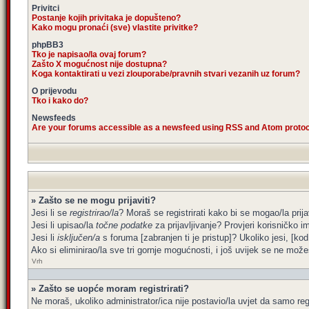
Privitci
Postanje kojih privitaka je dopušteno?
Kako mogu pronaći (sve) vlastite privitke?
phpBB3
Tko je napisao/la ovaj forum?
Zašto X mogućnost nije dostupna?
Koga kontaktirati u vezi zlouporabe/pravnih stvari vezanih uz forum?
O prijevodu
Tko i kako do?
Newsfeeds
Are your forums accessible as a newsfeed using RSS and Atom proto
» Zašto se ne mogu prijaviti?
Jesi li se
registrirao/la
? Moraš se registrirati kako bi se mogao/la prija
Jesi li upisao/la
točne podatke
za prijavljivanje? Provjeri korisničko i
Jesi li
isključen/a
s foruma [zabranjen ti je pristup]? Ukoliko jesi, [kod
Ako si eliminirao/la sve tri gornje mogućnosti, i još uvijek se ne možeš
Vrh
» Zašto se uopće moram registrirati?
Ne moraš, ukoliko administrator/ica nije postavio/la uvjet da samo re