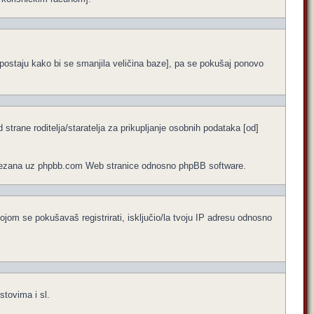
ne postaju kako bi se smanjila veličina baze], pa se pokušaj ponovo
trane roditelja/staratelja za prikupljanje osobnih podataka [od]
no vezana uz phpbb.com Web stranice odnosno phpBB software.
ojom se pokušavaš registrirati, isključio/la tvoju IP adresu odnosno
stovima i sl.