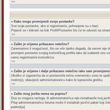
Vrh
» Kako mogu promijeniti svoje postavke?
Sve tvoje postavke, ako si registriran/a, pohranjene su u bazi.
Prijaviš se
i klikneš na link
Profil/Postavke
što će te odvesti na stran
Vrh
» Zašto je vrijeme prikazano netočno?
Zanemarimo li mogućnost, što se vrlo rijetko događa, da server nije d
promijeni postavke svojeg korisničkog profila tako da izabereš onu 
samo registrirani/a korisnik/ca.
Vrh
» Zašto je vrijeme i dalje prikazano netočno iako sam promijen
Ukoliko si siguran/na da si postavio/la točnu
vremensku zonu
te upali
molim(o), obavijesti administratora/icu kako bi ispravio/la grešku.
Vrh
» Zašto mog jezika nema na popisu?
Dva su moguća razloga: ili administrator/ica
nije instalirao/la
tvoj jezik
Pitaj administratora/icu foruma može li instalirati jezični paket koji 
podnožju].