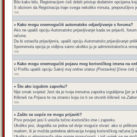
Bilo kako bilo, Registracijom ćeš dobiti pristup dodatnim opcijama koj
S obzirom da Registracija traje svega nekoliko minuta, preporučljivo je 
Vrh
» Kako mogu onemogućiti automatsko odjavljivanje s foruma?
Ako ne upališ opciju
Automatsko prijavljivanje
kada se prijaviš, forum
računa.
Da bi ostao/la prijavljen/a, upališ opciju
Automatsko prijavljivanje
pril
Spomenuta opcija je vidljiva samo ukoliko ju je administrator/ica omog
Vrh
» Kako mogu onemogućiti pojavu mog korisničkog imena na onl
U Profilu upališ opciju
Sakrij moj online status (Postavke)
[čime ćeš (p
Vrh
» Što ako izgubim zaporku?
Nije smak svijeta! Jest da je tvoja trenutna zaporka izgubljena [jer je 
Klikneš na
Prijava
te na stranici koja će ti se otvoriti klikneš na
Zabor
Vrh
» Zašto se uopće ne mogu prijaviti?
Prvo provjeri jesi li unio/la točno
korisničko ime
i
zaporku
.
Ukoliko jesi, dogodila se jedna od dvije moguće stvari: ako si prilik
mailom; ili je možda potrebna aktivacija tvojeg korisničkog računa [za št
Ukoliko si eliminirao/la obje gornje mogućnosti, i još uvijek se ne može