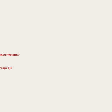
ika/ce foruma?
tora(ica)?