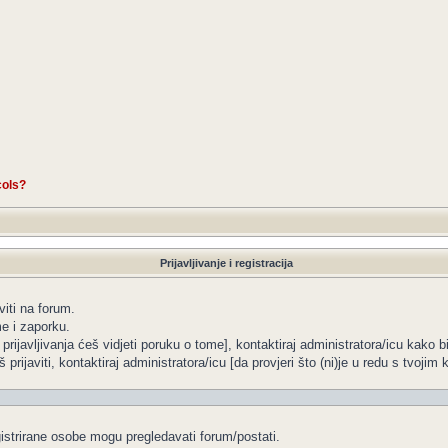
cols?
Prijavljivanje i registracija
viti na forum.
me i zaporku.
 prijavljivanja ćeš vidjeti poruku o tome], kontaktiraj administratora/icu kako b
 prijaviti, kontaktiraj administratora/icu [da provjeri što (ni)je u redu s tvoji
gistrirane osobe mogu pregledavati forum/postati.