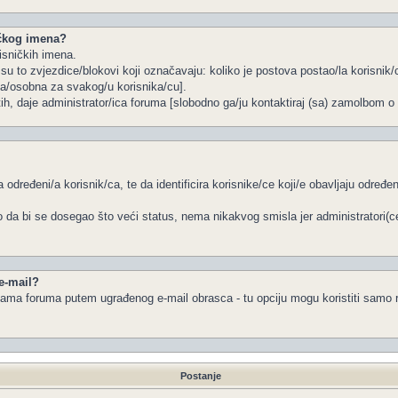
ičkog imena?
isničkih imena.
u to zvjezdice/blokovi koji označavaju: koliko je postova postao/la korisnik/c
na/osobna za svakog/u korisnika/cu].
tih, daje administrator/ica foruma [slobodno ga/ju kontaktiraj (sa) zamolbom o 
 određeni/a korisnik/ca, te da identificira korisnike/ce koji/e obavljaju određ
 da bi se dosegao što veći status, nema nikakvog smisla jer administratori(
 e-mail?
a/ama foruma putem ugrađenog e-mail obrasca - tu opciju mogu koristiti samo r
Postanje