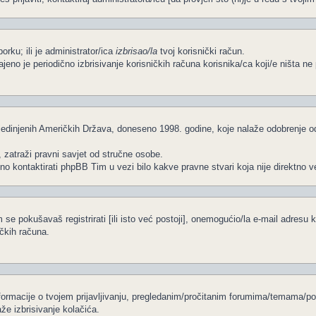
porku; ili je administrator/ica
izbrisao/la
tvoj korisnički račun.
čajeno je periodično izbrisivanje korisničkih računa korisnika/ca koji/e ništa 
edinjenih Američkih Država, doneseno 1998. godine, koje nalaže odobrenje od s
, zatraži pravni savjet od stručne osobe.
no kontaktirati phpBB Tim u vezi bilo kakve pravne stvari koja nije direkt
se pokušavaš registrirati [ili isto već postoji], onemogućio/la e-mail adresu k
ičkih računa.
informacije o tvojem prijavljivanju, pregledanim/pročitanim forumima/temama/po
že izbrisivanje kolačića.