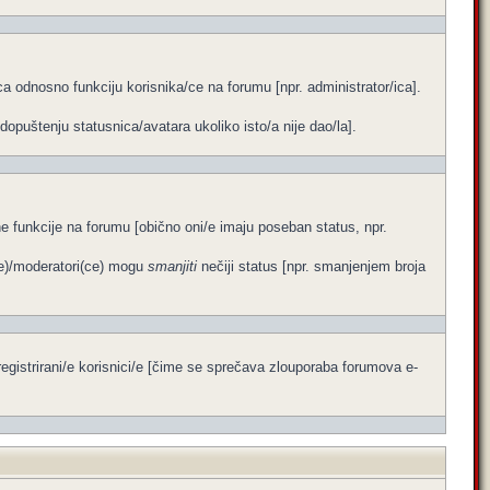
a odnosno funkciju korisnika/ce na forumu [npr. administrator/ica].
dopuštenju statusnica/avatara ukoliko isto/a nije dao/la].
ene funkcije na forumu [obično oni/e imaju poseban status, npr.
ce)/moderatori(ce) mogu
smanjiti
nečiji status [npr. smanjenjem broja
egistrirani/e korisnici/e [čime se sprečava zlouporaba forumova e-