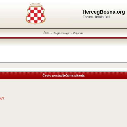
HercegBosna.org
Forum Hrvata BiH
ČPP
-
Registracija
-
Prijava
Često postavlje(a)na pitanja
su?