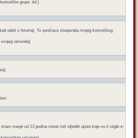
orisničke grupe, itd.].
e kad odeš s foruma]. To sprečava zlouporabu tvojeg korisničkog
a svojeg računala].
/a].
ilom.
i imam manje od 13 godina
morat ćeš slijediti upute koje su ti stigle e-
im korisničkim računom].