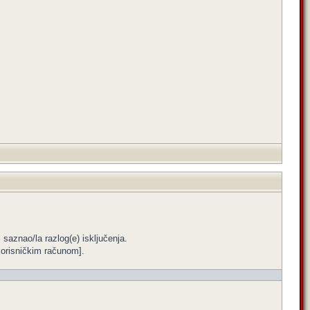
i saznao/la razlog(e) isključenja.
m korisničkim računom].