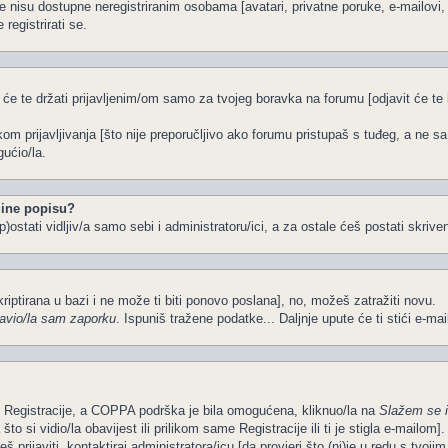
e nisu dostupne neregistriranim osobama [avatari, privatne poruke, e-mailovi, k
registrirati se.
 će te držati prijavljenim/om samo za tvojeg boravka na forumu [odjavit će t
ikom prijavljivanja [što nije preporučljivo ako forumu pristupaš s tuđeg, a ne s
ućio/la.
ine popisu?
)ostati vidljiv/a samo sebi i administratoru/ici, a za ostale ćeš postati skriven
kriptirana u bazi i ne može ti biti ponovo poslana], no, možeš zatražiti novu.
avio/la sam zaporku
. Ispuniš tražene podatke... Daljnje upute će ti stići e-ma
om Registracije, a COPPA podrška je bila omogućena, kliknuo/la na
Slažem se 
o si vidio/la obavijest ili prilikom same Registracije ili ti je stigla e-mailom].
š prijaviti, kontaktiraj administratora/icu [da provjeri što (ni)je u redu s tvoj