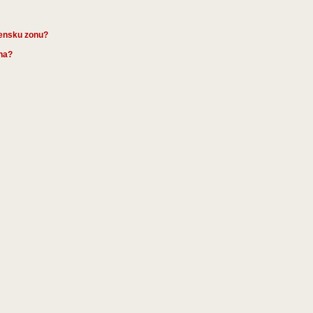
mensku zonu?
ena?