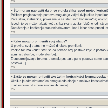
Vrh
» Što moram napraviti da bi se vidjela slika ispod mojeg korisn
Prilikom pregledavanja postova moguće je vidjeti dvije slike ispod kor
Prva slika, statusnica, povezana je sa statusom korisnika/ce; obično s
Ispod nje se može nalaziti veća slika zvana avatar [obično jedinstve
Dopuštenja o korištenju statusnica/avatara, kao i izbor dostupnosti is
Vrh
» Kako mogu promijeniti svoj status?
U pravilu, svoj status ne možeš direktno promijeniti.
Većina foruma koristi statuse da prikaže broj postova koje je postao/la
administratori/ce, moderatori/ce].
Zloupotrebljavanje foruma, u smislu postanja puno postova samo zato
postova...].
Vrh
» Zašto se moram prijaviti ako želim korisniku/ci foruma poslati
Ukoliko je administrator/ica omogućio/la slanje e-mailova korisnicim
mail sistema od strane anonimnih osoba].
Vrh