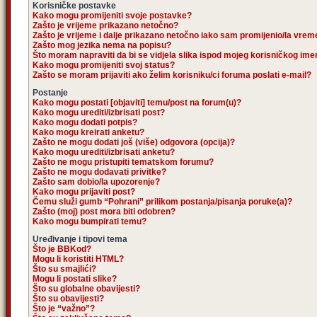
Korisničke postavke
Kako mogu promijeniti svoje postavke?
Zašto je vrijeme prikazano netočno?
Zašto je vrijeme i dalje prikazano netočno iako sam promijenio/la vre
Zašto mog jezika nema na popisu?
Što moram napraviti da bi se vidjela slika ispod mojeg korisničkog im
Kako mogu promijeniti svoj status?
Zašto se moram prijaviti ako želim korisniku/ci foruma poslati e-mail?
Postanje
Kako mogu postati [objaviti] temu/post na forum(u)?
Kako mogu urediti/izbrisati post?
Kako mogu dodati potpis?
Kako mogu kreirati anketu?
Zašto ne mogu dodati još (više) odgovora (opcija)?
Kako mogu urediti/izbrisati anketu?
Zašto ne mogu pristupiti tematskom forumu?
Zašto ne mogu dodavati privitke?
Zašto sam dobio/la upozorenje?
Kako mogu prijaviti post?
Čemu služi gumb “Pohrani” prilikom postanja/pisanja poruke(a)?
Zašto (moj) post mora biti odobren?
Kako mogu bumpirati temu?
Uređivanje i tipovi tema
Što je BBKod?
Mogu li koristiti HTML?
Što su smajlići?
Mogu li postati slike?
Što su globalne obavijesti?
Što su obavijesti?
Što je “važno”?