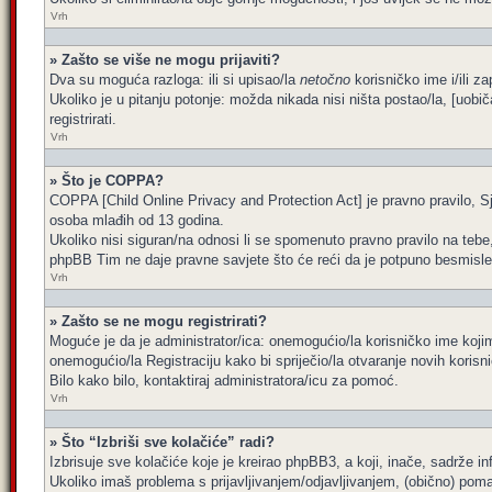
Vrh
» Zašto se više ne mogu prijaviti?
Dva su moguća razloga: ili si upisao/la
netočno
korisničko ime i/ili za
Ukoliko je u pitanju potonje: možda nikada nisi ništa postao/la, [uobi
registrirati.
Vrh
» Što je COPPA?
COPPA [Child Online Privacy and Protection Act] je pravno pravilo, Sj
osoba mlađih od 13 godina.
Ukoliko nisi siguran/na odnosi li se spomenuto pravno pravilo na tebe
phpBB Tim ne daje pravne savjete što će reći da je potpuno besmisle
Vrh
» Zašto se ne mogu registrirati?
Moguće je da je administrator/ica: onemogućio/la korisničko ime kojim 
onemogućio/la Registraciju kako bi spriječio/la otvaranje novih korisn
Bilo kako bilo, kontaktiraj administratora/icu za pomoć.
Vrh
» Što “Izbriši sve kolačiće” radi?
Izbrisuje sve kolačiće koje je kreirao phpBB3, a koji, inače, sadrže 
Ukoliko imaš problema s prijavljivanjem/odjavljivanjem, (obično) poma