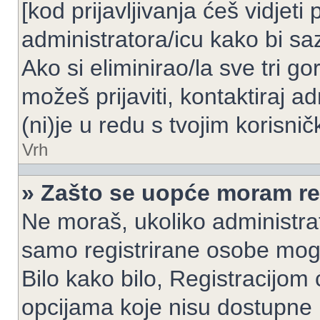
[kod prijavljivanja ćeš vidjeti
administratora/icu kako bi saz
Ako si eliminirao/la sve tri g
možeš prijaviti, kontaktiraj ad
(ni)je u redu s tvojim korisni
Vrh
» Zašto se uopće moram reg
Ne moraš, ukoliko administrato
samo registrirane osobe mogu
Bilo kako bilo, Registracijom
opcijama koje nisu dostupne 