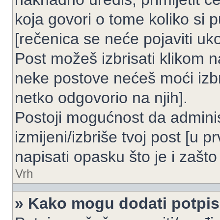
koja govori o tome koliko si p
[rečenica se neće pojaviti uko
Post možeš izbrisati klikom
neke postove nećeš moći izbr
netko odgovorio na njih].
Postoji mogućnost da adminis
izmijeni/izbriše tvoj post [u 
napisati opasku što je i zašto 
Vrh
» Kako mogu dodati potpi