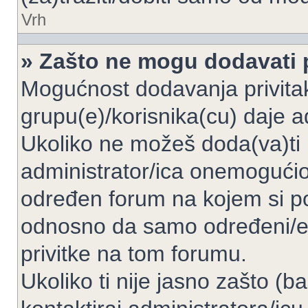
Vrh
» Zašto ne mogu dodavati p
Mogućnost dodavanja privita
grupu(e)/korisnika(cu) daje a
Ukoliko ne možeš doda(va)ti 
administrator/ica onemogućio/
određen forum na kojem si po
odnosno da samo određeni/e 
privitke na tom forumu.
Ukoliko ti nije jasno zašto (b