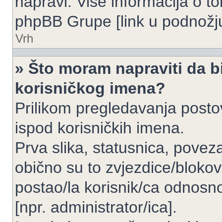
napravi. Više informacija o 
phpBB Grupe [link u podnožju
Vrh
» Što moram napraviti da bi
korisničkog imena?
Prilikom pregledavanja postov
ispod korisničkih imena.
Prva slika, statusnica, povez
obično su to zvjezdice/blokov
postao/la korisnik/ca odnosno
[npr. administrator/ica].