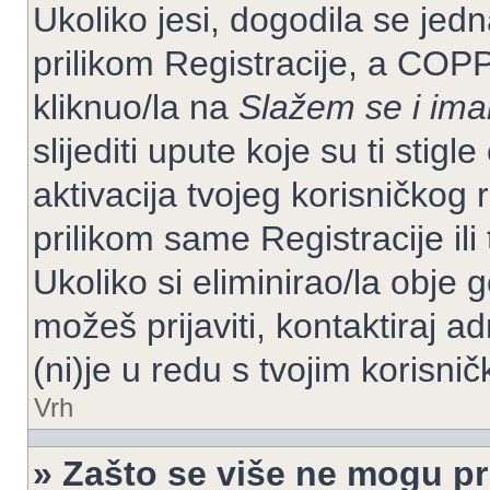
Ukoliko jesi, dogodila se jed
prilikom Registracije, a COP
kliknuo/la na
Slažem se i im
slijediti upute koje su ti stig
aktivacija tvojeg korisničkog r
prilikom same Registracije ili 
Ukoliko si eliminirao/la obje 
možeš prijaviti, kontaktiraj ad
(ni)je u redu s tvojim korisni
Vrh
» Zašto se više ne mogu pri