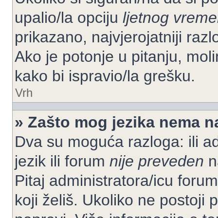
upalio/la opciju
ljetnog vrem
prikazano, najvjerojatniji raz
Ako je potonje u pitanju, moli
kako bi ispravio/la grešku.
Vrh
» Zašto mog jezika nema n
Dva su moguća razloga: ili ad
jezik ili forum
nije preveden
na
Pitaj administratora/icu foruma
koji želiš. Ukoliko ne postoji 