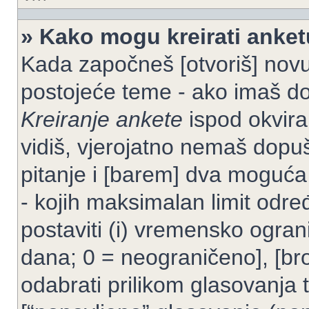
» Kako mogu kreirati anke
Kada započneš [otvoriš] novu t
postojeće teme - ako imaš do
Kreiranje ankete
ispod okvira
vidiš, vjerojatno nemaš dopuš
pitanje i [barem] dva moguća
- kojih maksimalan limit odre
postaviti (i) vremensko ogran
dana; 0 = neograničeno], [bro
odabrati prilikom glasovanja 