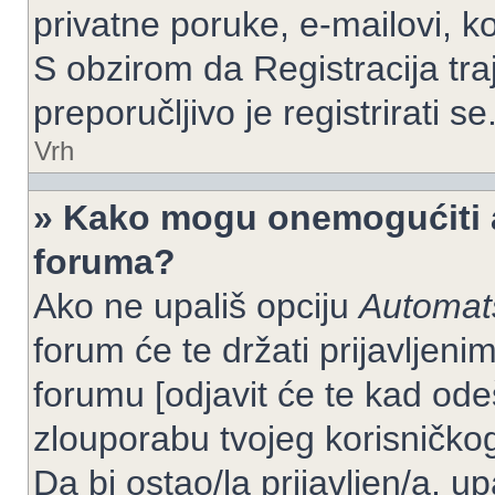
privatne poruke, e-mailovi, ko
S obzirom da Registracija tra
preporučljivo je registrirati se
Vrh
» Kako mogu onemogućiti a
foruma?
Ako ne upališ opciju
Automats
forum će te držati prijavlje
forumu [odjavit će te kad od
zlouporabu tvojeg korisničko
Da bi ostao/la prijavljen/a, up