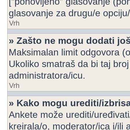
[“ponovljeno” glasovanje (pon
glasovanje za drugu/e opciju/
Vrh
» Zašto ne mogu dodati još
Maksimalan limit odgovora (op
Ukoliko smatraš da bi taj broj
administratora/icu.
Vrh
» Kako mogu urediti/izbris
Ankete može urediti/uređivati/i
kreirala/o, moderator/ica i/ili