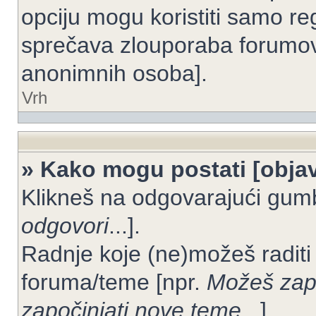
opciju mogu koristiti samo reg
sprečava zlouporaba forumov
anonimnih osoba].
Vrh
» Kako mogu postati [objav
Klikneš na odgovarajući gum
odgovori
...].
Radnje koje (ne)možeš raditi
foruma/teme [npr.
Možeš zapo
započinjati nove teme
...].