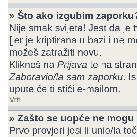
» Što ako izgubim zaporku
Nije smak svijeta! Jest da je
[jer je kriptirana u bazi i ne 
možeš zatražiti novu.
Klikneš na
Prijava
te na strani
Zaboravio/la sam zaporku
. I
upute će ti stići e-mailom.
Vrh
» Zašto se uopće ne mogu p
Prvo provjeri jesi li unio/la t