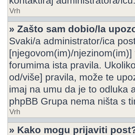
kontaktiraj administratora/icu
Vrh
» Zašto sam dobio/la upoz
Svaki/a administrator/ica post
[njegovom(im)/njezinom(im)] 
forumima ista pravila. Ukoliko
od/više] pravila, može te upoz
imaj na umu da je to odluka a
phpBB Grupa nema ništa s t
Vrh
» Kako mogu prijaviti post