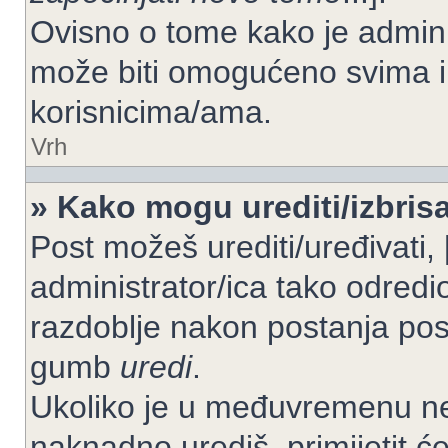
Ovisno o tome kako je adminis
može biti omogućeno svima il
korisnicima/ama.
Vrh
» Kako mogu urediti/izbrisa
Post možeš urediti/uređivati,
administrator/ica tako odre
razdoblje nakon postanja po
gumb
uredi
.
Ukoliko je u međuvremenu net
naknadno urediš, primijetit ć