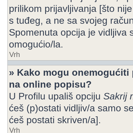
prilikom prijavljivanja [što n
s tuđeg, a ne sa svojeg račun
Spomenuta opcija je vidljiva 
omogućio/la.
Vrh
» Kako mogu onemogućiti 
na online popisu?
U Profilu upališ opciju
Sakrij 
ćeš (p)ostati vidljiv/a samo se
ćeš postati skriven/a].
Vrh