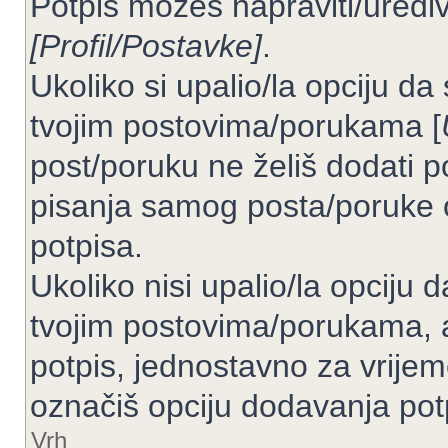
Potpis možeš napraviti/uređiv
[Profil/Postavke]
.
Ukoliko si upalio/la opciju d
tvojim postovima/porukama [
post/poruku ne želiš dodati p
pisanja samog posta/poruke 
potpisa.
Ukoliko nisi upalio/la opciju
tvojim postovima/porukama, a
potpis, jednostavno za vrije
označiš opciju dodavanja pot
Vrh