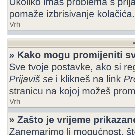
Ukoliko imaš problema s prija
pomaže izbrisivanje kolačića.
Vrh
K
» Kako mogu promijeniti s
Sve tvoje postavke, ako si re
Prijaviš se
i klikneš na link
Pr
stranicu na kojoj možeš prom
Vrh
» Zašto je vrijeme prikaza
Zanemarimo li mogućnost, što