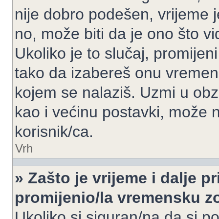
nije dobro podešen, vrijeme j
no, može biti da je ono što v
Ukoliko je to slučaj, promijen
tako da izabereš onu vremen
kojem se nalaziš. Uzmi u obz
kao i većinu postavki, može n
korisnik/ca.
Vrh
» Zašto je vrijeme i dalje 
promijenio/la vremensku 
Ukoliko si siguran/na da si p