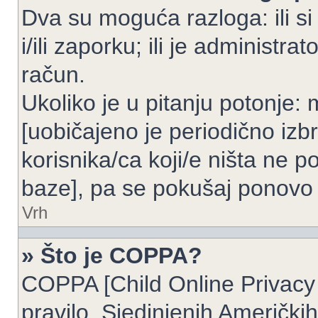
Dva su moguća razloga: ili si
i/ili zaporku; ili je administrat
račun.
Ukoliko je u pitanju potonje: 
[uobičajeno je periodično izbr
korisnika/ca koji/e ništa ne p
baze], pa se pokušaj ponovo re
Vrh
» Što je COPPA?
COPPA [Child Online Privacy 
pravilo, Sjedinjenih Američk