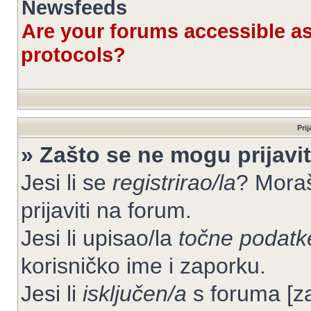
Newsfeeds
Are your forums accessible 
protocols?
Prij
» Zašto se ne mogu prijavit
Jesi li se
registrirao/la
? Moraš
prijaviti na forum.
Jesi li upisao/la
točne podatk
korisničko ime i zaporku.
Jesi li
isključen/a
s foruma [zab