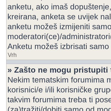
anketu, ako imaš dopuštenje, 
kreirana, anketa se uvijek nal
anketu možeš izmijeniti samo 
moderatori(ce)/administratori
Anketu možeš izbrisati samo a
Vrh
» Zašto ne mogu pristupit
Nekim tematskim forumima mo
korisnici/e i/ili korisničke gr
takvim forumima treba ti pos
(za)tražiti/dobiti samo od mod