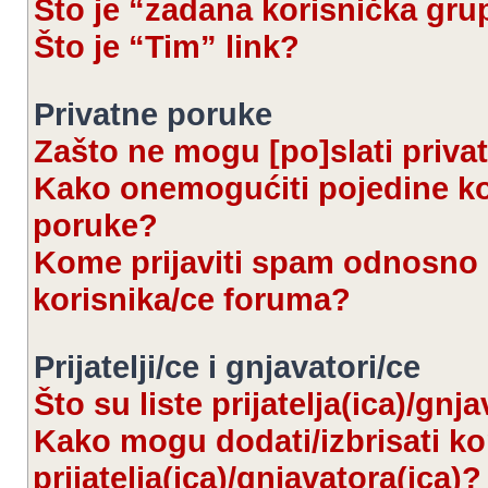
Što je “zadana korisnička gru
Što je “Tim” link?
Privatne poruke
Zašto ne mogu [po]slati priva
Kako onemogućiti pojedine kor
poruke?
Kome prijaviti spam odnosno 
korisnika/ce foruma?
Prijatelji/ce i gnjavatori/ce
Što su liste prijatelja(ica)/gnj
Kako mogu dodati/izbrisati kor
prijatelja(ica)/gnjavatora(ica)?