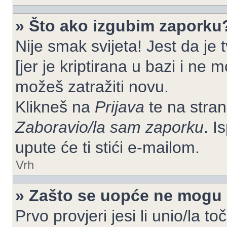
» Što ako izgubim zaporku
Nije smak svijeta! Jest da je
[jer je kriptirana u bazi i ne 
možeš zatražiti novu.
Klikneš na
Prijava
te na strani
Zaboravio/la sam zaporku
. I
upute će ti stići e-mailom.
Vrh
» Zašto se uopće ne mogu p
Prvo provjeri jesi li unio/la t