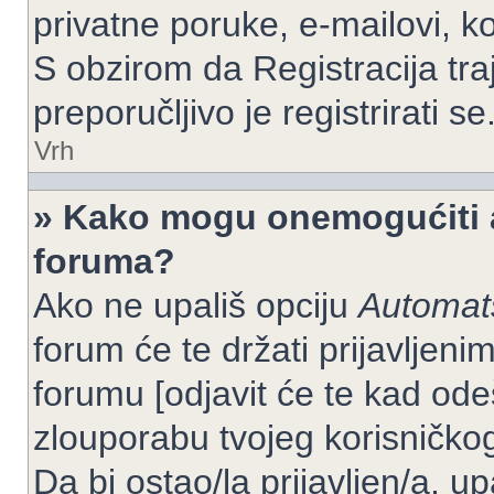
privatne poruke, e-mailovi, ko
S obzirom da Registracija tra
preporučljivo je registrirati se
Vrh
» Kako mogu onemogućiti a
foruma?
Ako ne upališ opciju
Automats
forum će te držati prijavlje
forumu [odjavit će te kad od
zlouporabu tvojeg korisničko
Da bi ostao/la prijavljen/a, up