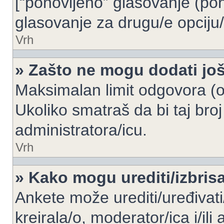
[“ponovljeno” glasovanje (pon
glasovanje za drugu/e opciju/
Vrh
» Zašto ne mogu dodati još
Maksimalan limit odgovora (op
Ukoliko smatraš da bi taj broj
administratora/icu.
Vrh
» Kako mogu urediti/izbris
Ankete može urediti/uređivati/i
kreirala/o, moderator/ica i/ili