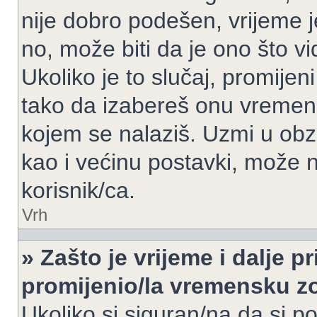
nije dobro podešen, vrijeme j
no, može biti da je ono što v
Ukoliko je to slučaj, promijen
tako da izabereš onu vremen
kojem se nalaziš. Uzmi u obz
kao i većinu postavki, može n
korisnik/ca.
Vrh
» Zašto je vrijeme i dalje 
promijenio/la vremensku 
Ukoliko si siguran/na da si p