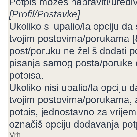
Potpis možeš napraviti/uređiv
[Profil/Postavke]
.
Ukoliko si upalio/la opciju d
tvojim postovima/porukama [
post/poruku ne želiš dodati p
pisanja samog posta/poruke 
potpisa.
Ukoliko nisi upalio/la opciju
tvojim postovima/porukama, a
potpis, jednostavno za vrije
označiš opciju dodavanja pot
Vrh