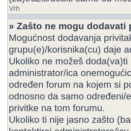
Vrh
» Zašto ne mogu dodavati p
Mogućnost dodavanja privita
grupu(e)/korisnika(cu) daje a
Ukoliko ne možeš doda(va)ti 
administrator/ica onemogućio/
određen forum na kojem si po
odnosno da samo određeni/e 
privitke na tom forumu.
Ukoliko ti nije jasno zašto (b