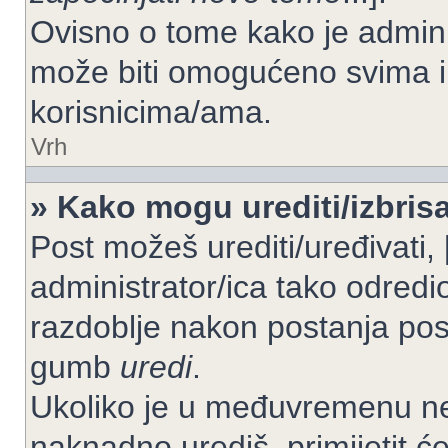
Ovisno o tome kako je adminis
može biti omogućeno svima il
korisnicima/ama.
Vrh
» Kako mogu urediti/izbrisa
Post možeš urediti/uređivati,
administrator/ica tako odre
razdoblje nakon postanja po
gumb
uredi
.
Ukoliko je u međuvremenu net
naknadno urediš, primijetit ć