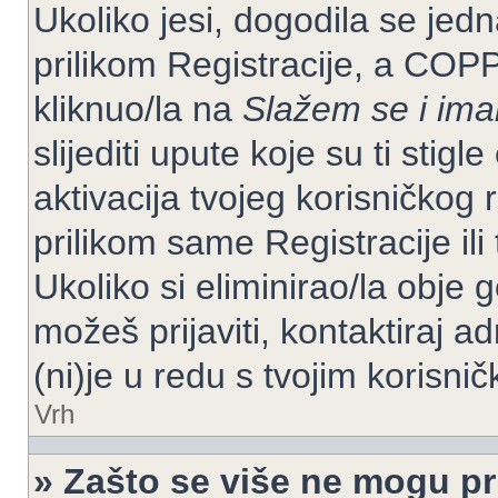
Ukoliko jesi, dogodila se jed
prilikom Registracije, a COP
kliknuo/la na
Slažem se i im
slijediti upute koje su ti stig
aktivacija tvojeg korisničkog r
prilikom same Registracije ili 
Ukoliko si eliminirao/la obje 
možeš prijaviti, kontaktiraj ad
(ni)je u redu s tvojim korisni
Vrh
» Zašto se više ne mogu pri