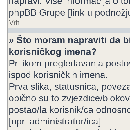
napravi. Više informacija o 
phpBB Grupe [link u podnožju
Vrh
» Što moram napraviti da bi
korisničkog imena?
Prilikom pregledavanja postov
ispod korisničkih imena.
Prva slika, statusnica, povez
obično su to zvjezdice/blokov
postao/la korisnik/ca odnosno
[npr. administrator/ica].