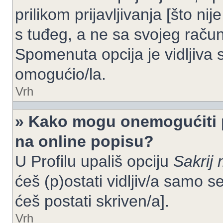
prilikom prijavljivanja [što n
s tuđeg, a ne sa svojeg račun
Spomenuta opcija je vidljiva 
omogućio/la.
Vrh
» Kako mogu onemogućiti 
na online popisu?
U Profilu upališ opciju
Sakrij 
ćeš (p)ostati vidljiv/a samo se
ćeš postati skriven/a].
Vrh