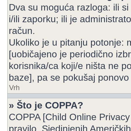
Dva su moguća razloga: ili si
i/ili zaporku; ili je administrat
račun.
Ukoliko je u pitanju potonje: 
[uobičajeno je periodično izbr
korisnika/ca koji/e ništa ne p
baze], pa se pokušaj ponovo re
Vrh
» Što je COPPA?
COPPA [Child Online Privacy 
pravilo, Sjedinjenih Američk