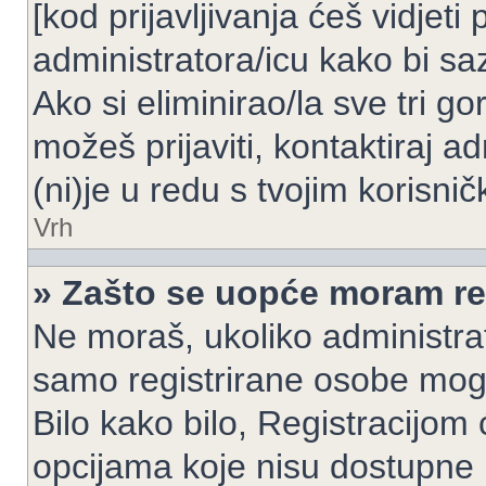
[kod prijavljivanja ćeš vidjeti
administratora/icu kako bi saz
Ako si eliminirao/la sve tri g
možeš prijaviti, kontaktiraj ad
(ni)je u redu s tvojim korisni
Vrh
» Zašto se uopće moram reg
Ne moraš, ukoliko administrato
samo registrirane osobe mogu
Bilo kako bilo, Registracijom
opcijama koje nisu dostupne 