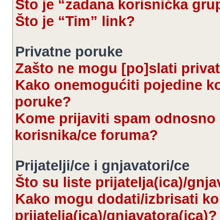
Što je “zadana korisnička gru
Što je “Tim” link?
Privatne poruke
Zašto ne mogu [po]slati priva
Kako onemogućiti pojedine kor
poruke?
Kome prijaviti spam odnosno 
korisnika/ce foruma?
Prijatelji/ce i gnjavatori/ce
Što su liste prijatelja(ica)/gnj
Kako mogu dodati/izbrisati kor
prijatelja(ica)/gnjavatora(ica)?