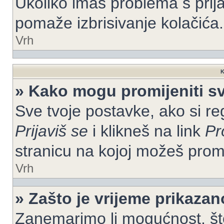
Ukoliko imaš problema s prija
pomaže izbrisivanje kolačića.
Vrh
K
» Kako mogu promijeniti s
Sve tvoje postavke, ako si re
Prijaviš se
i klikneš na link
Pr
stranicu na kojoj možeš prom
Vrh
» Zašto je vrijeme prikaza
Zanemarimo li mogućnost, što