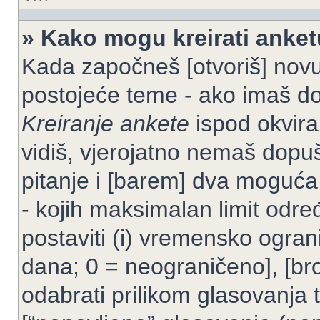
» Kako mogu kreirati anke
Kada započneš [otvoriš] novu t
postojeće teme - ako imaš do
Kreiranje ankete
ispod okvira
vidiš, vjerojatno nemaš dopuš
pitanje i [barem] dva moguća
- kojih maksimalan limit odre
postaviti (i) vremensko ogran
dana; 0 = neograničeno], [bro
odabrati prilikom glasovanja 