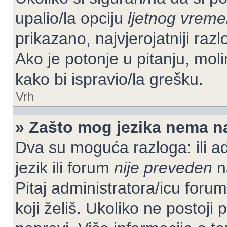
upalio/la opciju
ljetnog vrem
prikazano, najvjerojatniji raz
Ako je potonje u pitanju, moli
kako bi ispravio/la grešku.
Vrh
» Zašto mog jezika nema n
Dva su moguća razloga: ili ad
jezik ili forum
nije preveden
na
Pitaj administratora/icu foruma
koji želiš. Ukoliko ne postoji 