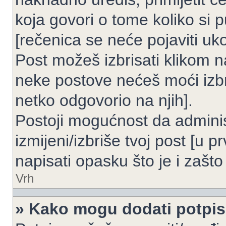
koja govori o tome koliko si p
[rečenica se neće pojaviti uko
Post možeš izbrisati klikom
neke postove nećeš moći izbr
netko odgovorio na njih].
Postoji mogućnost da adminis
izmijeni/izbriše tvoj post [u 
napisati opasku što je i zašto 
Vrh
» Kako mogu dodati potpi