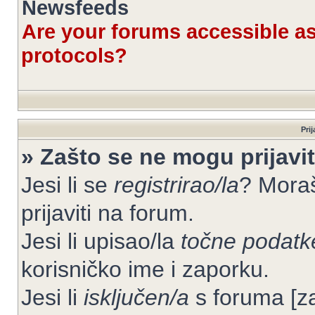
Newsfeeds
Are your forums accessible 
protocols?
Prij
» Zašto se ne mogu prijavit
Jesi li se
registrirao/la
? Moraš
prijaviti na forum.
Jesi li upisao/la
točne podatk
korisničko ime i zaporku.
Jesi li
isključen/a
s foruma [zab