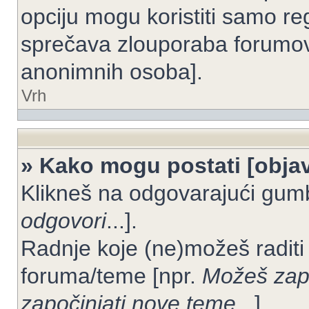
opciju mogu koristiti samo reg
sprečava zlouporaba forumov
anonimnih osoba].
Vrh
» Kako mogu postati [objav
Klikneš na odgovarajući gum
odgovori
...].
Radnje koje (ne)možeš raditi
foruma/teme [npr.
Možeš zapo
započinjati nove teme
...].