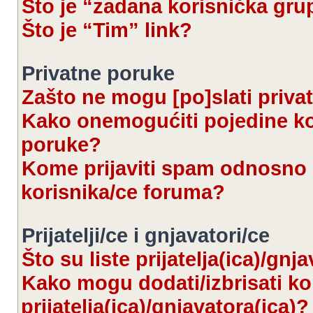
Što je “zadana korisnička gru
Što je “Tim” link?
Privatne poruke
Zašto ne mogu [po]slati priva
Kako onemogućiti pojedine kor
poruke?
Kome prijaviti spam odnosno 
korisnika/ce foruma?
Prijatelji/ce i gnjavatori/ce
Što su liste prijatelja(ica)/gnj
Kako mogu dodati/izbrisati kor
prijatelja(ica)/gnjavatora(ica)?