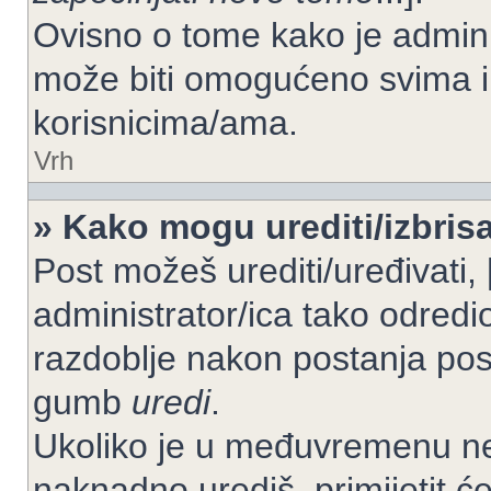
Ovisno o tome kako je adminis
može biti omogućeno svima il
korisnicima/ama.
Vrh
» Kako mogu urediti/izbrisa
Post možeš urediti/uređivati,
administrator/ica tako odre
razdoblje nakon postanja po
gumb
uredi
.
Ukoliko je u međuvremenu net
naknadno urediš, primijetit ć