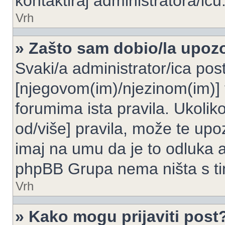
kontaktiraj administratora/icu
Vrh
» Zašto sam dobio/la upoz
Svaki/a administrator/ica post
[njegovom(im)/njezinom(im)] 
forumima ista pravila. Ukoliko
od/više] pravila, može te upoz
imaj na umu da je to odluka a
phpBB Grupa nema ništa s t
Vrh
» Kako mogu prijaviti post