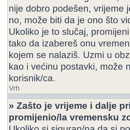
nije dobro podešen, vrijeme j
no, može biti da je ono što v
Ukoliko je to slučaj, promijen
tako da izabereš onu vremen
kojem se nalaziš. Uzmi u obz
kao i većinu postavki, može n
korisnik/ca.
Vrh
» Zašto je vrijeme i dalje 
promijenio/la vremensku 
Ukoliko si siguran/na da si p