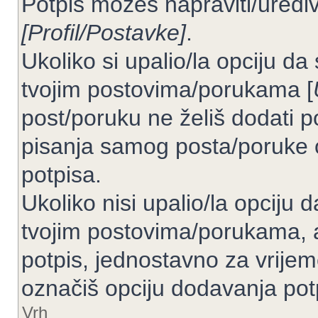
Potpis možeš napraviti/uređiv
[Profil/Postavke]
.
Ukoliko si upalio/la opciju d
tvojim postovima/porukama [
post/poruku ne želiš dodati p
pisanja samog posta/poruke 
potpisa.
Ukoliko nisi upalio/la opciju
tvojim postovima/porukama, a
potpis, jednostavno za vrije
označiš opciju dodavanja pot
Vrh