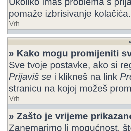
Ukoliko imaš problema s prija
pomaže izbrisivanje kolačića.
Vrh
K
» Kako mogu promijeniti s
Sve tvoje postavke, ako si re
Prijaviš se
i klikneš na link
Pr
stranicu na kojoj možeš prom
Vrh
» Zašto je vrijeme prikaza
Zanemarimo li mogućnost, što