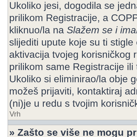
Ukoliko jesi, dogodila se jed
prilikom Registracije, a COP
kliknuo/la na
Slažem se i im
slijediti upute koje su ti stig
aktivacija tvojeg korisničkog r
prilikom same Registracije ili 
Ukoliko si eliminirao/la obje 
možeš prijaviti, kontaktiraj ad
(ni)je u redu s tvojim korisni
Vrh
» Zašto se više ne mogu pri