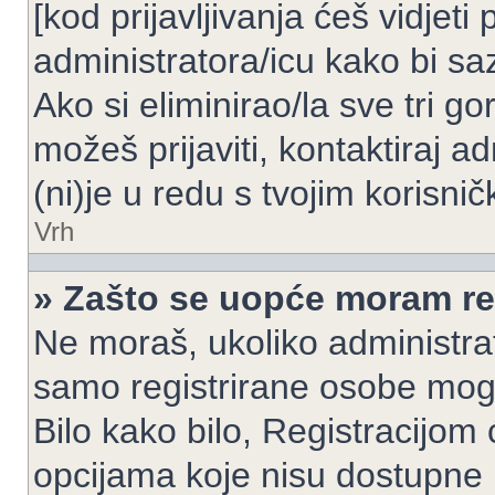
[kod prijavljivanja ćeš vidjeti
administratora/icu kako bi saz
Ako si eliminirao/la sve tri g
možeš prijaviti, kontaktiraj ad
(ni)je u redu s tvojim korisni
Vrh
» Zašto se uopće moram reg
Ne moraš, ukoliko administrato
samo registrirane osobe mogu
Bilo kako bilo, Registracijom
opcijama koje nisu dostupne 