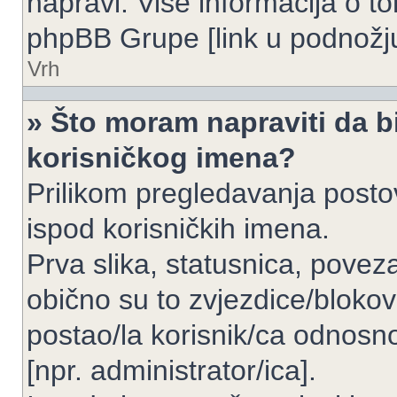
napravi. Više informacija o 
phpBB Grupe [link u podnožju
Vrh
» Što moram napraviti da bi
korisničkog imena?
Prilikom pregledavanja postov
ispod korisničkih imena.
Prva slika, statusnica, povez
obično su to zvjezdice/blokov
postao/la korisnik/ca odnosno
[npr. administrator/ica].