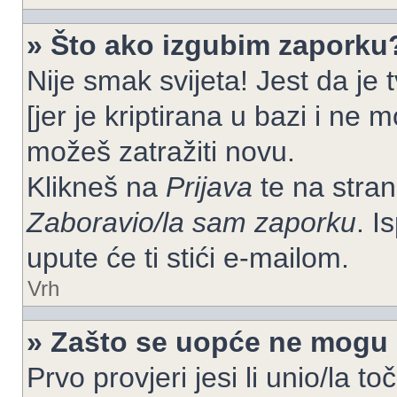
» Što ako izgubim zaporku
Nije smak svijeta! Jest da je
[jer je kriptirana u bazi i ne 
možeš zatražiti novu.
Klikneš na
Prijava
te na strani
Zaboravio/la sam zaporku
. I
upute će ti stići e-mailom.
Vrh
» Zašto se uopće ne mogu p
Prvo provjeri jesi li unio/la t