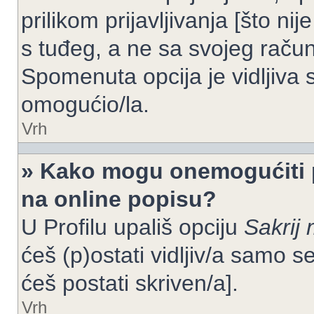
prilikom prijavljivanja [što n
s tuđeg, a ne sa svojeg račun
Spomenuta opcija je vidljiva 
omogućio/la.
Vrh
» Kako mogu onemogućiti 
na online popisu?
U Profilu upališ opciju
Sakrij 
ćeš (p)ostati vidljiv/a samo se
ćeš postati skriven/a].
Vrh