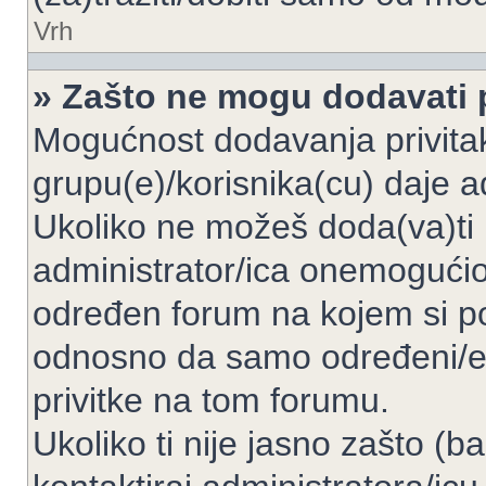
Vrh
» Zašto ne mogu dodavati p
Mogućnost dodavanja privita
grupu(e)/korisnika(cu) daje a
Ukoliko ne možeš doda(va)ti 
administrator/ica onemogućio/
određen forum na kojem si po
odnosno da samo određeni/e 
privitke na tom forumu.
Ukoliko ti nije jasno zašto (b