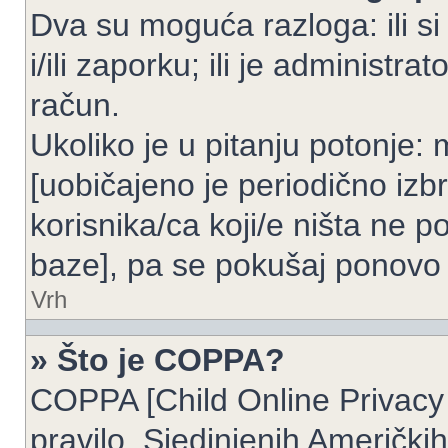
Dva su moguća razloga: ili si
i/ili zaporku; ili je administrat
račun.
Ukoliko je u pitanju potonje: 
[uobičajeno je periodično izbr
korisnika/ca koji/e ništa ne p
baze], pa se pokušaj ponovo re
Vrh
» Što je COPPA?
COPPA [Child Online Privacy 
pravilo, Sjedinjenih Američk