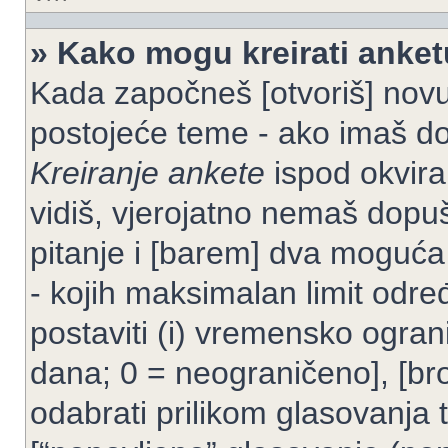
» Kako mogu kreirati anke
Kada započneš [otvoriš] novu t
postojeće teme - ako imaš do
Kreiranje ankete
ispod okvira
vidiš, vjerojatno nemaš dopuš
pitanje i [barem] dva moguća
- kojih maksimalan limit odre
postaviti (i) vremensko ogran
dana; 0 = neograničeno], [bro
odabrati prilikom glasovanja 