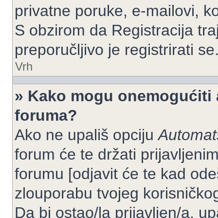
privatne poruke, e-mailovi, ko
S obzirom da Registracija tra
preporučljivo je registrirati se
Vrh
» Kako mogu onemogućiti a
foruma?
Ako ne upališ opciju
Automats
forum će te držati prijavlje
forumu [odjavit će te kad od
zlouporabu tvojeg korisničko
Da bi ostao/la prijavljen/a, up