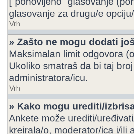
[“ponovljeno” glasovanje (pon
glasovanje za drugu/e opciju/
Vrh
» Zašto ne mogu dodati još
Maksimalan limit odgovora (op
Ukoliko smatraš da bi taj broj
administratora/icu.
Vrh
» Kako mogu urediti/izbris
Ankete može urediti/uređivati/i
kreirala/o, moderator/ica i/ili