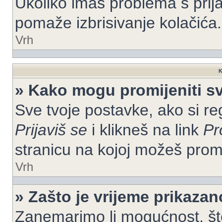
Ukoliko imaš problema s prija
pomaže izbrisivanje kolačića.
Vrh
K
» Kako mogu promijeniti s
Sve tvoje postavke, ako si re
Prijaviš se
i klikneš na link
Pr
stranicu na kojoj možeš prom
Vrh
» Zašto je vrijeme prikaza
Zanemarimo li mogućnost, što