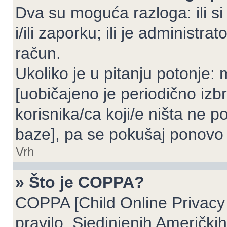
Dva su moguća razloga: ili si
i/ili zaporku; ili je administrat
račun.
Ukoliko je u pitanju potonje: 
[uobičajeno je periodično izbr
korisnika/ca koji/e ništa ne p
baze], pa se pokušaj ponovo re
Vrh
» Što je COPPA?
COPPA [Child Online Privacy 
pravilo, Sjedinjenih Američk