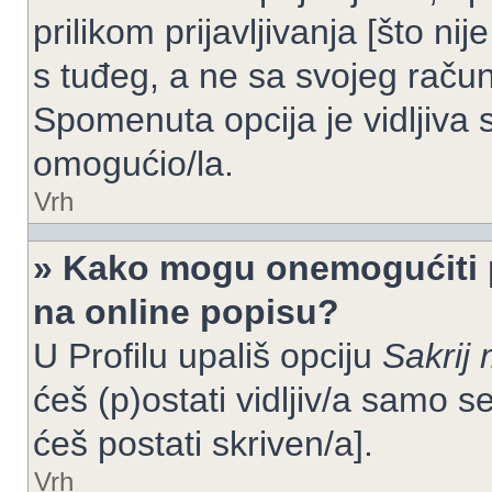
prilikom prijavljivanja [što n
s tuđeg, a ne sa svojeg račun
Spomenuta opcija je vidljiva 
omogućio/la.
Vrh
» Kako mogu onemogućiti 
na online popisu?
U Profilu upališ opciju
Sakrij 
ćeš (p)ostati vidljiv/a samo se
ćeš postati skriven/a].
Vrh