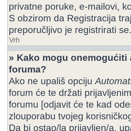
privatne poruke, e-mailovi, ko
S obzirom da Registracija tra
preporučljivo je registrirati se
Vrh
» Kako mogu onemogućiti a
foruma?
Ako ne upališ opciju
Automats
forum će te držati prijavlje
forumu [odjavit će te kad od
zlouporabu tvojeg korisničko
Da bi ostao/la prijavljen/a, up