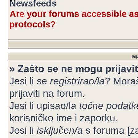
Newsfeeds
Are your forums accessible 
protocols?
Prij
» Zašto se ne mogu prijavit
Jesi li se
registrirao/la
? Moraš
prijaviti na forum.
Jesi li upisao/la
točne podatk
korisničko ime i zaporku.
Jesi li
isključen/a
s foruma [zab