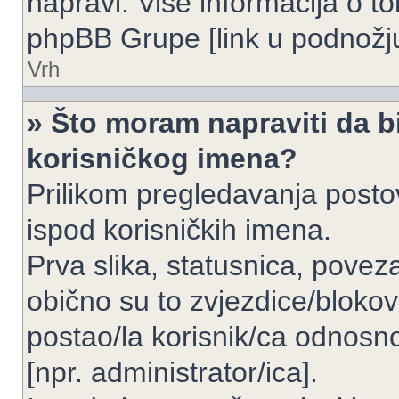
napravi. Više informacija o 
phpBB Grupe [link u podnožju
Vrh
» Što moram napraviti da bi
korisničkog imena?
Prilikom pregledavanja postov
ispod korisničkih imena.
Prva slika, statusnica, povez
obično su to zvjezdice/blokov
postao/la korisnik/ca odnosno
[npr. administrator/ica].