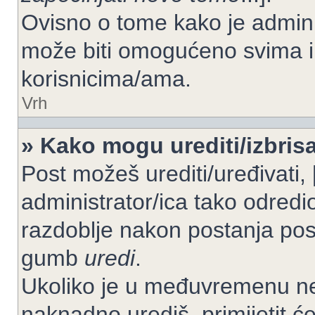
Ovisno o tome kako je adminis
može biti omogućeno svima il
korisnicima/ama.
Vrh
» Kako mogu urediti/izbrisa
Post možeš urediti/uređivati,
administrator/ica tako odre
razdoblje nakon postanja po
gumb
uredi
.
Ukoliko je u međuvremenu net
naknadno urediš, primijetit ć