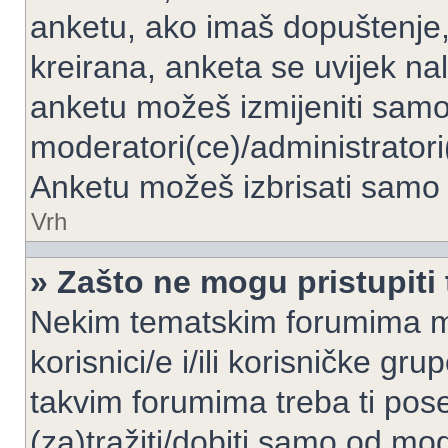
anketu, ako imaš dopuštenje, 
kreirana, anketa se uvijek nal
anketu možeš izmijeniti samo 
moderatori(ce)/administratori
Anketu možeš izbrisati samo a
Vrh
» Zašto ne mogu pristupit
Nekim tematskim forumima mo
korisnici/e i/ili korisničke gr
takvim forumima treba ti pos
(za)tražiti/dobiti samo od mod