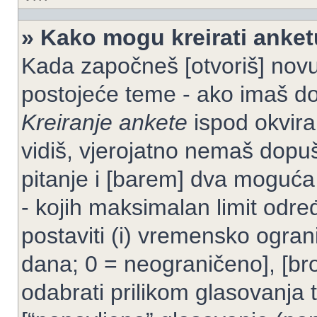
» Kako mogu kreirati anke
Kada započneš [otvoriš] novu t
postojeće teme - ako imaš do
Kreiranje ankete
ispod okvira
vidiš, vjerojatno nemaš dopuš
pitanje i [barem] dva moguća
- kojih maksimalan limit odre
postaviti (i) vremensko ogran
dana; 0 = neograničeno], [bro
odabrati prilikom glasovanja 