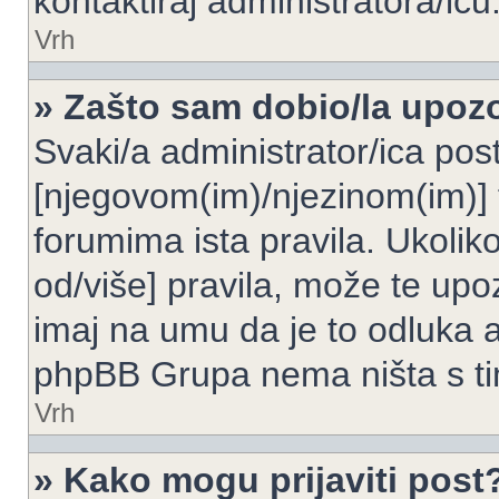
kontaktiraj administratora/icu
Vrh
» Zašto sam dobio/la upoz
Svaki/a administrator/ica post
[njegovom(im)/njezinom(im)] 
forumima ista pravila. Ukoliko
od/više] pravila, može te upoz
imaj na umu da je to odluka a
phpBB Grupa nema ništa s t
Vrh
» Kako mogu prijaviti post