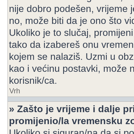
nije dobro podešen, vrijeme j
no, može biti da je ono što v
Ukoliko je to slučaj, promijen
tako da izabereš onu vremen
kojem se nalaziš. Uzmi u obz
kao i većinu postavki, može n
korisnik/ca.
Vrh
» Zašto je vrijeme i dalje 
promijenio/la vremensku 
Ukoliko si siguran/na da si p