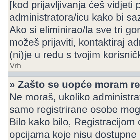
[kod prijavljivanja ćeš vidjeti
administratora/icu kako bi saz
Ako si eliminirao/la sve tri g
možeš prijaviti, kontaktiraj ad
(ni)je u redu s tvojim korisni
Vrh
» Zašto se uopće moram reg
Ne moraš, ukoliko administrato
samo registrirane osobe mogu
Bilo kako bilo, Registracijom
opcijama koje nisu dostupne 