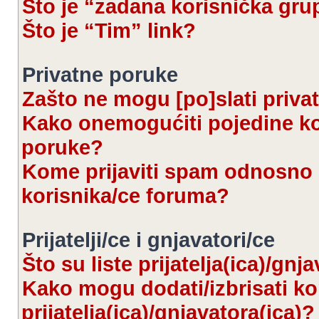
Što je “zadana korisnička gru
Što je “Tim” link?
Privatne poruke
Zašto ne mogu [po]slati priva
Kako onemogućiti pojedine kor
poruke?
Kome prijaviti spam odnosno 
korisnika/ce foruma?
Prijatelji/ce i gnjavatori/ce
Što su liste prijatelja(ica)/gnj
Kako mogu dodati/izbrisati kor
prijatelja(ica)/gnjavatora(ica)?