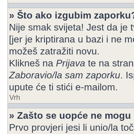
» Što ako izgubim zaporku
Nije smak svijeta! Jest da je
[jer je kriptirana u bazi i ne 
možeš zatražiti novu.
Klikneš na
Prijava
te na strani
Zaboravio/la sam zaporku
. I
upute će ti stići e-mailom.
Vrh
» Zašto se uopće ne mogu p
Prvo provjeri jesi li unio/la t