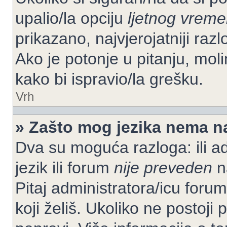
upalio/la opciju
ljetnog vrem
prikazano, najvjerojatniji raz
Ako je potonje u pitanju, moli
kako bi ispravio/la grešku.
Vrh
» Zašto mog jezika nema n
Dva su moguća razloga: ili ad
jezik ili forum
nije preveden
na
Pitaj administratora/icu foruma
koji želiš. Ukoliko ne postoji 