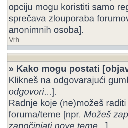
opciju mogu koristiti samo reg
sprečava zlouporaba forumov
anonimnih osoba].
Vrh
» Kako mogu postati [objav
Klikneš na odgovarajući gum
odgovori
...].
Radnje koje (ne)možeš raditi
foruma/teme [npr.
Možeš zapo
započinjati nove teme
...].