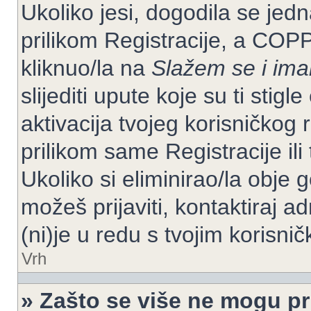
Ukoliko jesi, dogodila se jed
prilikom Registracije, a COP
kliknuo/la na
Slažem se i im
slijediti upute koje su ti stig
aktivacija tvojeg korisničkog r
prilikom same Registracije ili 
Ukoliko si eliminirao/la obje 
možeš prijaviti, kontaktiraj ad
(ni)je u redu s tvojim korisni
Vrh
» Zašto se više ne mogu pri