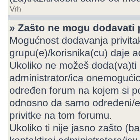
Vrh
» Zašto ne mogu dodavati p
Mogućnost dodavanja privita
grupu(e)/korisnika(cu) daje a
Ukoliko ne možeš doda(va)ti 
administrator/ica onemogućio/
određen forum na kojem si po
odnosno da samo određeni/e 
privitke na tom forumu.
Ukoliko ti nije jasno zašto (b