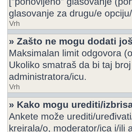
[“ponovljeno” glasovanje (pon
glasovanje za drugu/e opciju/
Vrh
» Zašto ne mogu dodati još
Maksimalan limit odgovora (op
Ukoliko smatraš da bi taj broj
administratora/icu.
Vrh
» Kako mogu urediti/izbris
Ankete može urediti/uređivati/i
kreirala/o, moderator/ica i/ili