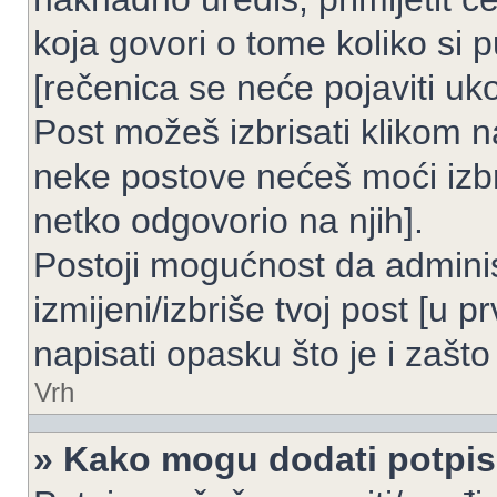
koja govori o tome koliko si p
[rečenica se neće pojaviti uko
Post možeš izbrisati klikom
neke postove nećeš moći izbr
netko odgovorio na njih].
Postoji mogućnost da adminis
izmijeni/izbriše tvoj post [u 
napisati opasku što je i zašto 
Vrh
» Kako mogu dodati potpi