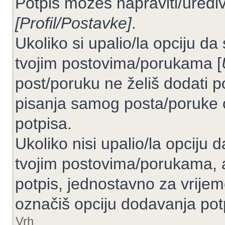
Potpis možeš napraviti/uređiv
[Profil/Postavke]
.
Ukoliko si upalio/la opciju d
tvojim postovima/porukama [
post/poruku ne želiš dodati p
pisanja samog posta/poruke 
potpisa.
Ukoliko nisi upalio/la opciju
tvojim postovima/porukama, a
potpis, jednostavno za vrije
označiš opciju dodavanja pot
Vrh