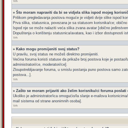
Vrh
» Što moram napraviti da bi se vidjela slika ispod mojeg korisn
Prilikom pregledavanja postova moguće je vidjeti dvije slike ispod kor
Prva slika, statusnica, povezana je sa statusom korisnika/ce; obično s
Ispod nje se može nalaziti veća slika zvana avatar [obično jedinstve
Dopuštenja o korištenju statusnica/avatara, kao i izbor dostupnosti is
Vrh
» Kako mogu promijeniti svoj status?
U pravilu, svoj status ne možeš direktno promijeniti.
Većina foruma koristi statuse da prikaže broj postova koje je postao/la
administratori/ce, moderatori/ce].
Zloupotrebljavanje foruma, u smislu postanja puno postova samo zato
postova...].
Vrh
» Zašto se moram prijaviti ako želim korisniku/ci foruma poslati
Ukoliko je administrator/ica omogućio/la slanje e-mailova korisnicim
mail sistema od strane anonimnih osoba].
Vrh