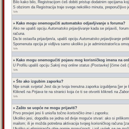
Bilo kako bilo, Registracijom ćeš dobiti pristup dodatnim opcijama koj
S obzirom da Registracija traje svega nekoliko minuta, preporučljivo je 
Vrh
» Kako mogu onemogućiti automatsko odjavljivanje s foruma?
Ako ne upališ opciju
Automatsko prijavljivanje
kada se prijaviš, forum
računa.
Da bi ostao/la prijavljen/a, upališ opciju
Automatsko prijavljivanje
pril
Spomenuta opcija je vidljiva samo ukoliko ju je administrator/ica omog
Vrh
» Kako mogu onemogućiti pojavu mog korisničkog imena na onl
U Profilu upališ opciju
Sakrij moj online status (Postavke)
[čime ćeš (p
Vrh
» Što ako izgubim zaporku?
Nije smak svijeta! Jest da je tvoja trenutna zaporka izgubljena [jer je 
Klikneš na
Prijava
te na stranici koja će ti se otvoriti klikneš na
Zabor
Vrh
» Zašto se uopće ne mogu prijaviti?
Prvo provjeri jesi li unio/la točno
korisničko ime
i
zaporku
.
Ukoliko jesi, dogodila se jedna od dvije moguće stvari: ako si prilik
mailom; ili je možda potrebna aktivacija tvojeg korisničkog računa [za št
Ukoliko si eliminirao/la obje gornje mogućnosti, i još uvijek se ne može