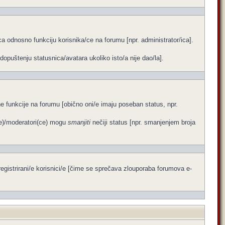
a odnosno funkciju korisnika/ce na forumu [npr. administrator/ica].
dopuštenju statusnica/avatara ukoliko isto/a nije dao/la].
ene funkcije na forumu [obično oni/e imaju poseban status, npr.
ce)/moderatori(ce) mogu
smanjiti
nečiji status [npr. smanjenjem broja
egistrirani/e korisnici/e [čime se sprečava zlouporaba forumova e-