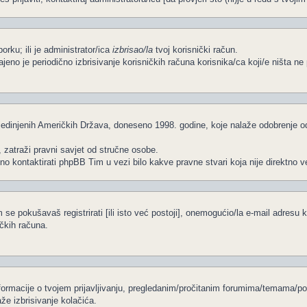
porku; ili je administrator/ica
izbrisao/la
tvoj korisnički račun.
čajeno je periodično izbrisivanje korisničkih računa korisnika/ca koji/e ništa 
edinjenih Američkih Država, doneseno 1998. godine, koje nalaže odobrenje od s
, zatraži pravni savjet od stručne osobe.
no kontaktirati phpBB Tim u vezi bilo kakve pravne stvari koja nije direkt
se pokušavaš registrirati [ili isto već postoji], onemogućio/la e-mail adresu k
ičkih računa.
informacije o tvojem prijavljivanju, pregledanim/pročitanim forumima/temama/po
že izbrisivanje kolačića.