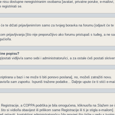
e nisu dostupne neregistriranim osobama [avatari, privatne poruke, e-mailovi, k
registrirati se.
 će te držati prijavljenim/om samo za tvojeg boravka na forumu [odjavit će t
ikom prijavljivanja [što nije preporučljivo ako forumu pristupaš s tuđeg, a ne s
ućio/la.
ine popisu?
)ostati vidljiv/a samo sebi i administratoru/ici, a za ostale ćeš postati skriven
kriptirana u bazi i ne može ti biti ponovo poslana], no, možeš zatražiti novu.
avio/la sam zaporku
. Ispuniš tražene podatke... Daljnje upute će ti stići e-ma
om Registracije, a COPPA podrška je bila omogućena, kliknuo/la na
Slažem se 
o si vidio/la obavijest ili prilikom same Registracije ili ti je stigla e-mailom].
š prijaviti, kontaktiraj administratora/icu [da provjeri što (ni)je u redu s tvoj