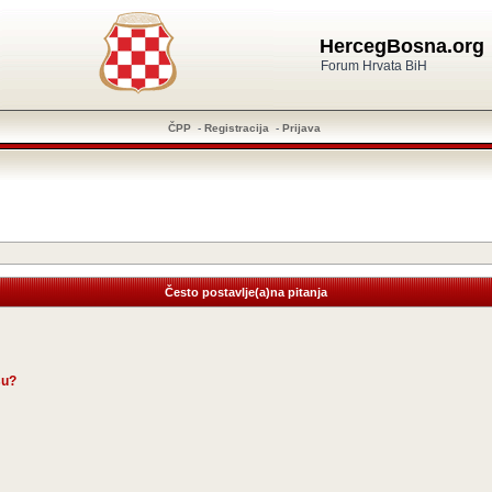
HercegBosna.org
Forum Hrvata BiH
ČPP
-
Registracija
-
Prijava
Često postavlje(a)na pitanja
su?