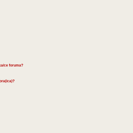
ika/ce foruma?
tora(ica)?