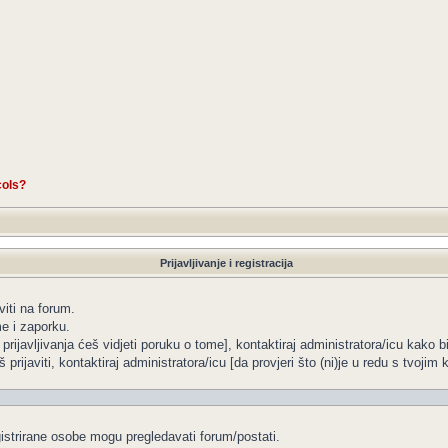
cols?
Prijavljivanje i registracija
viti na forum.
me i zaporku.
 prijavljivanja ćeš vidjeti poruku o tome], kontaktiraj administratora/icu kako b
 prijaviti, kontaktiraj administratora/icu [da provjeri što (ni)je u redu s tvoji
gistrirane osobe mogu pregledavati forum/postati.