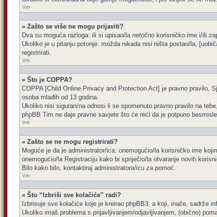
Vrh
» Zašto se više ne mogu prijaviti?
Dva su moguća razloga: ili si upisao/la
netočno
korisničko ime i/ili za
Ukoliko je u pitanju potonje: možda nikada nisi ništa postao/la, [uobi
registrirati.
Vrh
» Što je COPPA?
COPPA [Child Online Privacy and Protection Act] je pravno pravilo, Sj
osoba mlađih od 13 godina.
Ukoliko nisi siguran/na odnosi li se spomenuto pravno pravilo na tebe
phpBB Tim ne daje pravne savjete što će reći da je potpuno besmisle
Vrh
» Zašto se ne mogu registrirati?
Moguće je da je administrator/ica: onemogućio/la korisničko ime kojim 
onemogućio/la Registraciju kako bi spriječio/la otvaranje novih korisn
Bilo kako bilo, kontaktiraj administratora/icu za pomoć.
Vrh
» Što “Izbriši sve kolačiće” radi?
Izbrisuje sve kolačiće koje je kreirao phpBB3, a koji, inače, sadrže 
Ukoliko imaš problema s prijavljivanjem/odjavljivanjem, (obično) poma