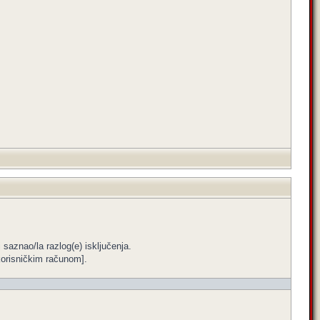
i saznao/la razlog(e) isključenja.
m korisničkim računom].