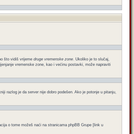
no što vidiš vrijeme
druge vremenske zone
. Ukoliko je to slučaj,
ijenjanje vremenske zone, kao i većinu postavki, može napraviti
atniji razlog je da server nije dobro podešen. Ako je potonje u pitanju,
formacija o tome možeš naći na stranicama phpBB Grupe [link u