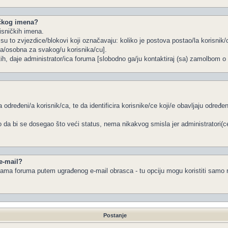
ičkog imena?
isničkih imena.
u to zvjezdice/blokovi koji označavaju: koliko je postova postao/la korisnik/c
na/osobna za svakog/u korisnika/cu].
tih, daje administrator/ica foruma [slobodno ga/ju kontaktiraj (sa) zamolbom o 
 određeni/a korisnik/ca, te da identificira korisnike/ce koji/e obavljaju određ
 da bi se dosegao što veći status, nema nikakvog smisla jer administratori(
 e-mail?
a/ama foruma putem ugrađenog e-mail obrasca - tu opciju mogu koristiti samo r
Postanje