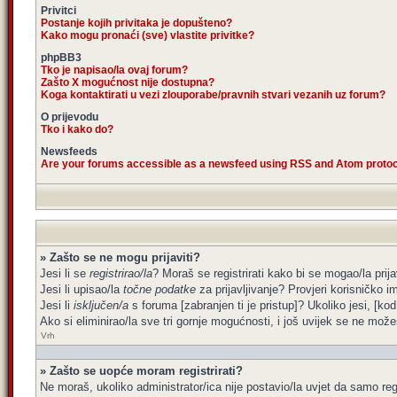
Privitci
Postanje kojih privitaka je dopušteno?
Kako mogu pronaći (sve) vlastite privitke?
phpBB3
Tko je napisao/la ovaj forum?
Zašto X mogućnost nije dostupna?
Koga kontaktirati u vezi zlouporabe/pravnih stvari vezanih uz forum?
O prijevodu
Tko i kako do?
Newsfeeds
Are your forums accessible as a newsfeed using RSS and Atom proto
» Zašto se ne mogu prijaviti?
Jesi li se
registrirao/la
? Moraš se registrirati kako bi se mogao/la prija
Jesi li upisao/la
točne podatke
za prijavljivanje? Provjeri korisničko i
Jesi li
isključen/a
s foruma [zabranjen ti je pristup]? Ukoliko jesi, [kod
Ako si eliminirao/la sve tri gornje mogućnosti, i još uvijek se ne možeš
Vrh
» Zašto se uopće moram registrirati?
Ne moraš, ukoliko administrator/ica nije postavio/la uvjet da samo re