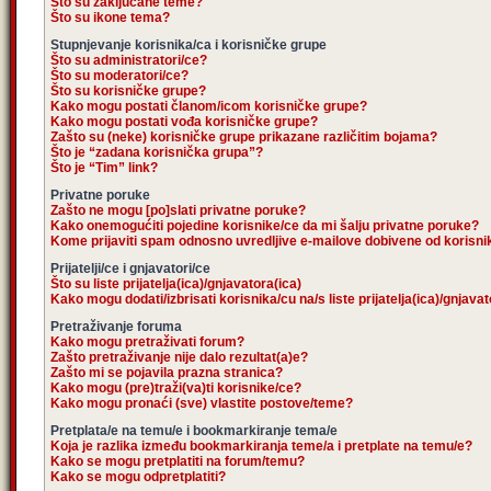
Što su zaključane teme?
Što su ikone tema?
Stupnjevanje korisnika/ca i korisničke grupe
Što su administratori/ce?
Što su moderatori/ce?
Što su korisničke grupe?
Kako mogu postati članom/icom korisničke grupe?
Kako mogu postati vođa korisničke grupe?
Zašto su (neke) korisničke grupe prikazane različitim bojama?
Što je “zadana korisnička grupa”?
Što je “Tim” link?
Privatne poruke
Zašto ne mogu [po]slati privatne poruke?
Kako onemogućiti pojedine korisnike/ce da mi šalju privatne poruke?
Kome prijaviti spam odnosno uvredljive e-mailove dobivene od korisn
Prijatelji/ce i gnjavatori/ce
Što su liste prijatelja(ica)/gnjavatora(ica)
Kako mogu dodati/izbrisati korisnika/cu na/s liste prijatelja(ica)/gnjava
Pretraživanje foruma
Kako mogu pretraživati forum?
Zašto pretraživanje nije dalo rezultat(a)e?
Zašto mi se pojavila prazna stranica?
Kako mogu (pre)traži(va)ti korisnike/ce?
Kako mogu pronaći (sve) vlastite postove/teme?
Pretplata/e na temu/e i bookmarkiranje tema/e
Koja je razlika između bookmarkiranja teme/a i pretplate na temu/e?
Kako se mogu pretplatiti na forum/temu?
Kako se mogu odpretplatiti?