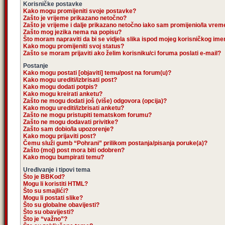
Korisničke postavke
Kako mogu promijeniti svoje postavke?
Zašto je vrijeme prikazano netočno?
Zašto je vrijeme i dalje prikazano netočno iako sam promijenio/la vre
Zašto mog jezika nema na popisu?
Što moram napraviti da bi se vidjela slika ispod mojeg korisničkog im
Kako mogu promijeniti svoj status?
Zašto se moram prijaviti ako želim korisniku/ci foruma poslati e-mail?
Postanje
Kako mogu postati [objaviti] temu/post na forum(u)?
Kako mogu urediti/izbrisati post?
Kako mogu dodati potpis?
Kako mogu kreirati anketu?
Zašto ne mogu dodati još (više) odgovora (opcija)?
Kako mogu urediti/izbrisati anketu?
Zašto ne mogu pristupiti tematskom forumu?
Zašto ne mogu dodavati privitke?
Zašto sam dobio/la upozorenje?
Kako mogu prijaviti post?
Čemu služi gumb “Pohrani” prilikom postanja/pisanja poruke(a)?
Zašto (moj) post mora biti odobren?
Kako mogu bumpirati temu?
Uređivanje i tipovi tema
Što je BBKod?
Mogu li koristiti HTML?
Što su smajlići?
Mogu li postati slike?
Što su globalne obavijesti?
Što su obavijesti?
Što je “važno”?