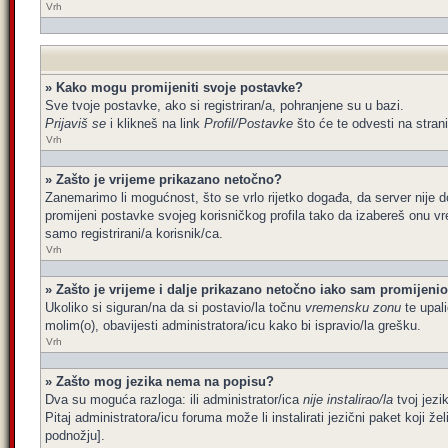
Vrh
» Kako mogu promijeniti svoje postavke?
Sve tvoje postavke, ako si registriran/a, pohranjene su u bazi.
Prijaviš se
i klikneš na link
Profil/Postavke
što će te odvesti na stran
Vrh
» Zašto je vrijeme prikazano netočno?
Zanemarimo li mogućnost, što se vrlo rijetko događa, da server nije d
promijeni postavke svojeg korisničkog profila tako da izabereš onu 
samo registrirani/a korisnik/ca.
Vrh
» Zašto je vrijeme i dalje prikazano netočno iako sam promijen
Ukoliko si siguran/na da si postavio/la točnu
vremensku zonu
te upali
molim(o), obavijesti administratora/icu kako bi ispravio/la grešku.
Vrh
» Zašto mog jezika nema na popisu?
Dva su moguća razloga: ili administrator/ica
nije instalirao/la
tvoj jezik
Pitaj administratora/icu foruma može li instalirati jezični paket koji 
podnožju].