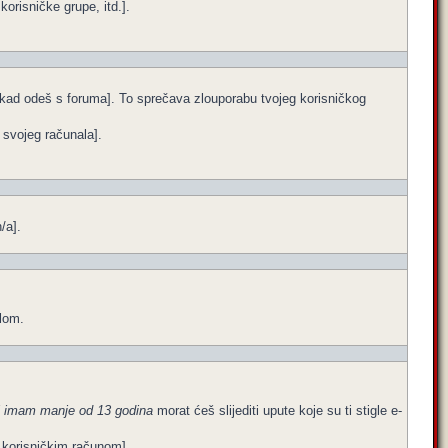
orisničke grupe, itd.].
e kad odeš s foruma]. To sprečava zlouporabu tvojeg korisničkog
a svojeg računala].
/a].
ilom.
i imam manje od 13 godina
morat ćeš slijediti upute koje su ti stigle e-
im korisničkim računom].