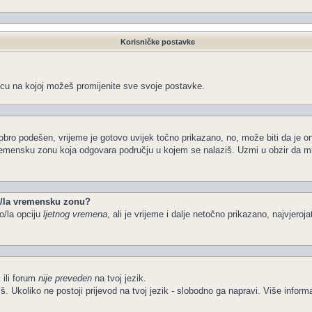
Korisničke postavke
icu na kojoj možeš promijenite sve svoje postavke.
obro podešen, vrijeme je gotovo uvijek točno prikazano, no, može biti da je o
vremensku zonu koja odgovara području u kojem se nalaziš. Uzmi u obzir da m
io/la vremensku zonu?
o/la opciju
ljetnog vremena
, ali je vrijeme i dalje netočno prikazano, najvjeroj
 ili forum
nije preveden
na tvoj jezik.
želiš. Ukoliko ne postoji prijevod na tvoj jezik - slobodno ga napravi. Više in