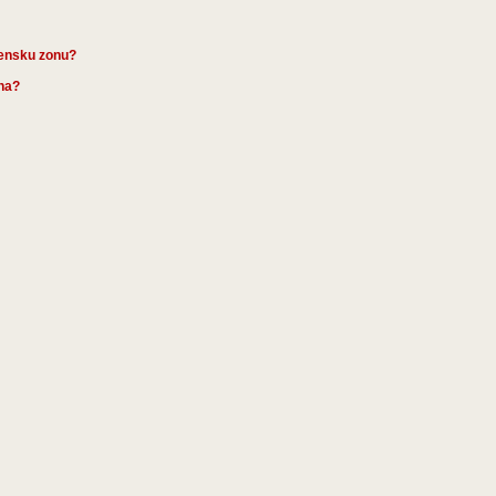
mensku zonu?
ena?