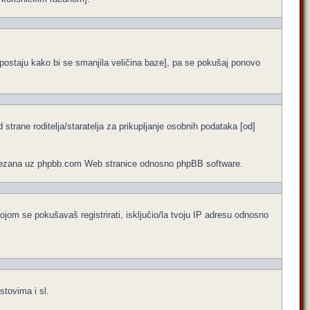
ne postaju kako bi se smanjila veličina baze], pa se pokušaj ponovo
trane roditelja/staratelja za prikupljanje osobnih podataka [od]
no vezana uz phpbb.com Web stranice odnosno phpBB software.
ojom se pokušavaš registrirati, isključio/la tvoju IP adresu odnosno
stovima i sl.