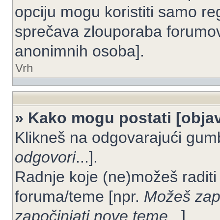
opciju mogu koristiti samo reg
sprečava zlouporaba forumov
anonimnih osoba].
Vrh
» Kako mogu postati [objav
Klikneš na odgovarajući gum
odgovori
...].
Radnje koje (ne)možeš raditi
foruma/teme [npr.
Možeš zapo
započinjati nove teme
...].