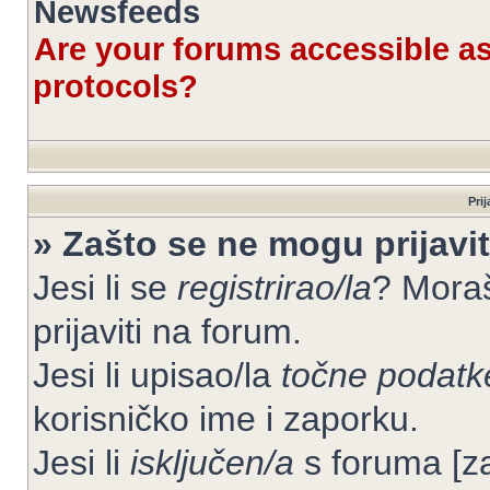
Newsfeeds
Are your forums accessible 
protocols?
Prij
» Zašto se ne mogu prijavit
Jesi li se
registrirao/la
? Moraš
prijaviti na forum.
Jesi li upisao/la
točne podatk
korisničko ime i zaporku.
Jesi li
isključen/a
s foruma [zab