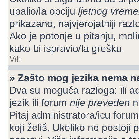
upalio/la opciju
ljetnog vrem
prikazano, najvjerojatniji raz
Ako je potonje u pitanju, moli
kako bi ispravio/la grešku.
Vrh
» Zašto mog jezika nema n
Dva su moguća razloga: ili ad
jezik ili forum
nije preveden
na
Pitaj administratora/icu foruma
koji želiš. Ukoliko ne postoji 