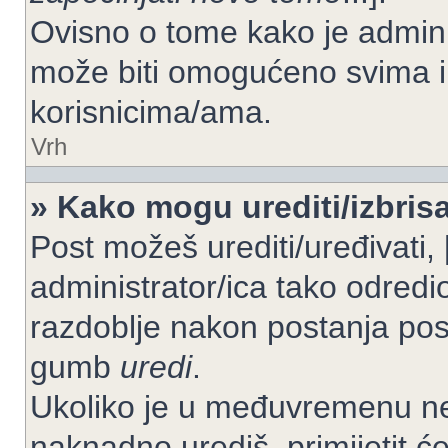
Ovisno o tome kako je adminis
može biti omogućeno svima il
korisnicima/ama.
Vrh
» Kako mogu urediti/izbrisa
Post možeš urediti/uređivati,
administrator/ica tako odre
razdoblje nakon postanja po
gumb
uredi
.
Ukoliko je u međuvremenu net
naknadno urediš, primijetit ć