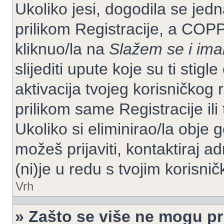
Ukoliko jesi, dogodila se jed
prilikom Registracije, a COP
kliknuo/la na
Slažem se i im
slijediti upute koje su ti stig
aktivacija tvojeg korisničkog r
prilikom same Registracije ili 
Ukoliko si eliminirao/la obje 
možeš prijaviti, kontaktiraj ad
(ni)je u redu s tvojim korisni
Vrh
» Zašto se više ne mogu pri