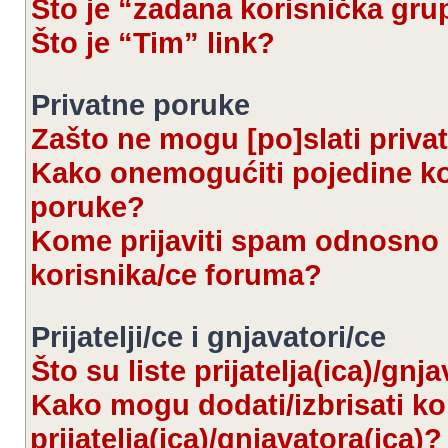
Što je “zadana korisnička gru
Što je “Tim” link?
Privatne poruke
Zašto ne mogu [po]slati priva
Kako onemogućiti pojedine kor
poruke?
Kome prijaviti spam odnosno 
korisnika/ce foruma?
Prijatelji/ce i gnjavatori/ce
Što su liste prijatelja(ica)/gnj
Kako mogu dodati/izbrisati kor
prijatelja(ica)/gnjavatora(ica)?