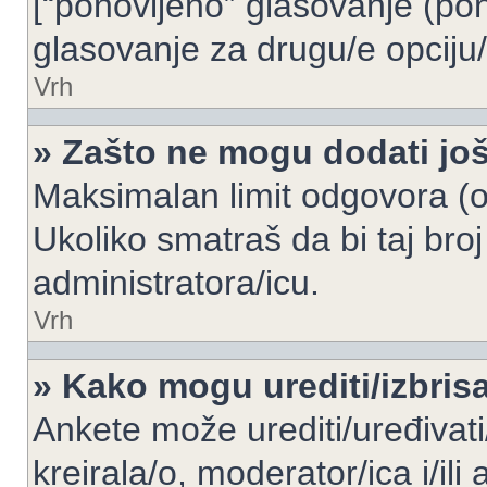
[“ponovljeno” glasovanje (pon
glasovanje za drugu/e opciju/
Vrh
» Zašto ne mogu dodati još
Maksimalan limit odgovora (op
Ukoliko smatraš da bi taj broj
administratora/icu.
Vrh
» Kako mogu urediti/izbris
Ankete može urediti/uređivati/i
kreirala/o, moderator/ica i/ili