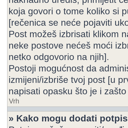
koja govori o tome koliko si p
[rečenica se neće pojaviti uko
Post možeš izbrisati klikom
neke postove nećeš moći izbr
netko odgovorio na njih].
Postoji mogućnost da adminis
izmijeni/izbriše tvoj post [u 
napisati opasku što je i zašto 
Vrh
» Kako mogu dodati potpi