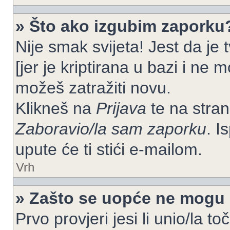
» Što ako izgubim zaporku
Nije smak svijeta! Jest da je
[jer je kriptirana u bazi i ne 
možeš zatražiti novu.
Klikneš na
Prijava
te na strani
Zaboravio/la sam zaporku
. I
upute će ti stići e-mailom.
Vrh
» Zašto se uopće ne mogu p
Prvo provjeri jesi li unio/la t