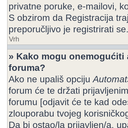
privatne poruke, e-mailovi, ko
S obzirom da Registracija tra
preporučljivo je registrirati se
Vrh
» Kako mogu onemogućiti a
foruma?
Ako ne upališ opciju
Automats
forum će te držati prijavlje
forumu [odjavit će te kad od
zlouporabu tvojeg korisničko
Da bi ostao/la prijavljen/a, up