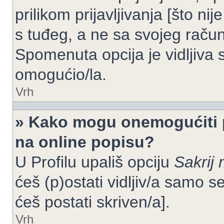
prilikom prijavljivanja [što n
s tuđeg, a ne sa svojeg račun
Spomenuta opcija je vidljiva 
omogućio/la.
Vrh
» Kako mogu onemogućiti 
na online popisu?
U Profilu upališ opciju
Sakrij 
ćeš (p)ostati vidljiv/a samo se
ćeš postati skriven/a].
Vrh