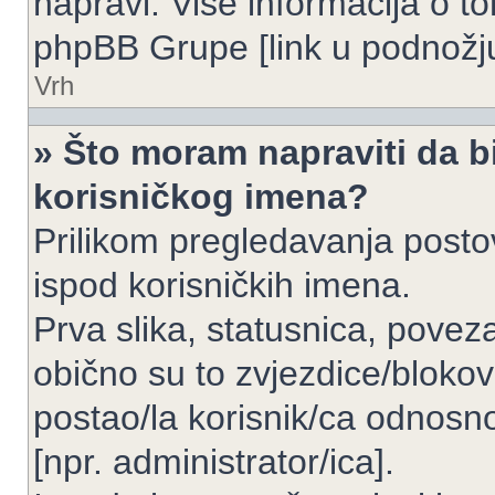
napravi. Više informacija o 
phpBB Grupe [link u podnožju
Vrh
» Što moram napraviti da bi
korisničkog imena?
Prilikom pregledavanja postov
ispod korisničkih imena.
Prva slika, statusnica, povez
obično su to zvjezdice/blokov
postao/la korisnik/ca odnosno
[npr. administrator/ica].