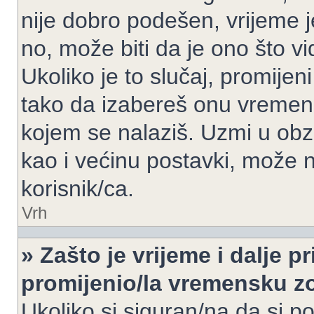
nije dobro podešen, vrijeme j
no, može biti da je ono što v
Ukoliko je to slučaj, promijen
tako da izabereš onu vremen
kojem se nalaziš. Uzmi u obz
kao i većinu postavki, može n
korisnik/ca.
Vrh
» Zašto je vrijeme i dalje 
promijenio/la vremensku 
Ukoliko si siguran/na da si p