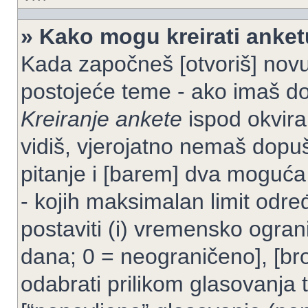
» Kako mogu kreirati anke
Kada započneš [otvoriš] novu t
postojeće teme - ako imaš do
Kreiranje ankete
ispod okvira
vidiš, vjerojatno nemaš dopuš
pitanje i [barem] dva moguća
- kojih maksimalan limit odre
postaviti (i) vremensko ogran
dana; 0 = neograničeno], [bro
odabrati prilikom glasovanja 