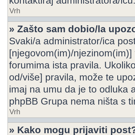
kontaktiraj administratora/icu
Vrh
» Zašto sam dobio/la upoz
Svaki/a administrator/ica post
[njegovom(im)/njezinom(im)] 
forumima ista pravila. Ukoliko
od/više] pravila, može te upoz
imaj na umu da je to odluka a
phpBB Grupa nema ništa s t
Vrh
» Kako mogu prijaviti post