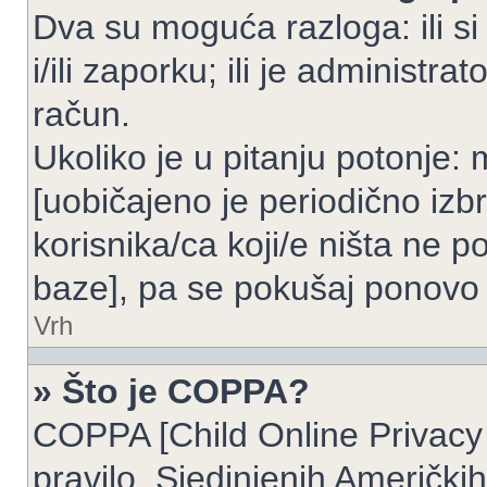
Dva su moguća razloga: ili si
i/ili zaporku; ili je administrat
račun.
Ukoliko je u pitanju potonje: 
[uobičajeno je periodično izbr
korisnika/ca koji/e ništa ne p
baze], pa se pokušaj ponovo re
Vrh
» Što je COPPA?
COPPA [Child Online Privacy 
pravilo, Sjedinjenih Američk