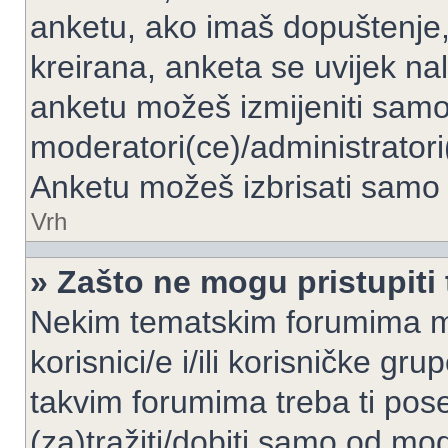
anketu, ako imaš dopuštenje, 
kreirana, anketa se uvijek nal
anketu možeš izmijeniti samo 
moderatori(ce)/administratori
Anketu možeš izbrisati samo a
Vrh
» Zašto ne mogu pristupit
Nekim tematskim forumima mo
korisnici/e i/ili korisničke gr
takvim forumima treba ti pos
(za)tražiti/dobiti samo od mod