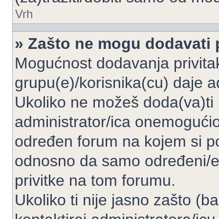
Vrh
» Zašto ne mogu dodavati p
Mogućnost dodavanja privita
grupu(e)/korisnika(cu) daje a
Ukoliko ne možeš doda(va)ti 
administrator/ica onemogućio/
određen forum na kojem si po
odnosno da samo određeni/e 
privitke na tom forumu.
Ukoliko ti nije jasno zašto (b