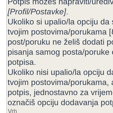
Potpis možeš napraviti/uređiv
[Profil/Postavke]
.
Ukoliko si upalio/la opciju d
tvojim postovima/porukama [
post/poruku ne želiš dodati p
pisanja samog posta/poruke 
potpisa.
Ukoliko nisi upalio/la opciju
tvojim postovima/porukama, a
potpis, jednostavno za vrije
označiš opciju dodavanja pot
Vrh