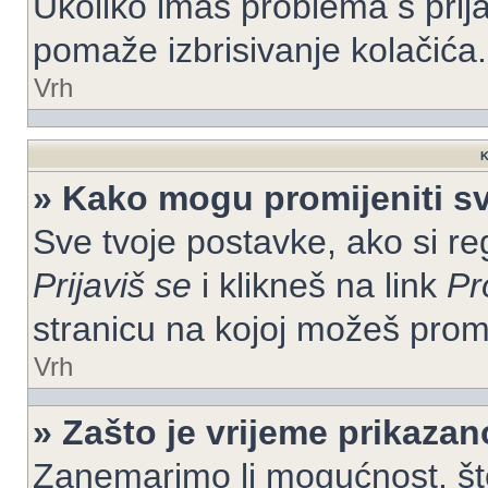
Ukoliko imaš problema s prija
pomaže izbrisivanje kolačića.
Vrh
K
» Kako mogu promijeniti s
Sve tvoje postavke, ako si re
Prijaviš se
i klikneš na link
Pr
stranicu na kojoj možeš prom
Vrh
» Zašto je vrijeme prikaza
Zanemarimo li mogućnost, što