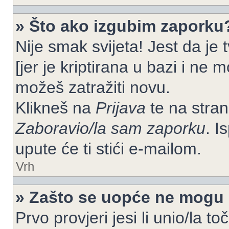
» Što ako izgubim zaporku
Nije smak svijeta! Jest da je
[jer je kriptirana u bazi i ne 
možeš zatražiti novu.
Klikneš na
Prijava
te na strani
Zaboravio/la sam zaporku
. I
upute će ti stići e-mailom.
Vrh
» Zašto se uopće ne mogu p
Prvo provjeri jesi li unio/la t