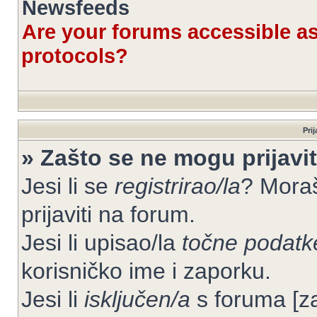
Newsfeeds
Are your forums accessible 
protocols?
Prij
» Zašto se ne mogu prijavit
Jesi li se
registrirao/la
? Moraš
prijaviti na forum.
Jesi li upisao/la
točne podatk
korisničko ime i zaporku.
Jesi li
isključen/a
s foruma [zab