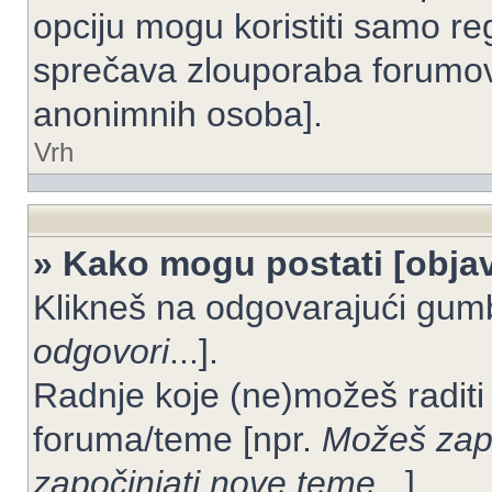
opciju mogu koristiti samo reg
sprečava zlouporaba forumov
anonimnih osoba].
Vrh
» Kako mogu postati [objav
Klikneš na odgovarajući gum
odgovori
...].
Radnje koje (ne)možeš raditi
foruma/teme [npr.
Možeš zapo
započinjati nove teme
...].