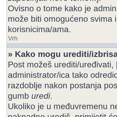
Ovisno o tome kako je adminis
može biti omogućeno svima il
korisnicima/ama.
Vrh
» Kako mogu urediti/izbrisa
Post možeš urediti/uređivati,
administrator/ica tako odre
razdoblje nakon postanja po
gumb
uredi
.
Ukoliko je u međuvremenu net
naknadno urediš, primijetit ć