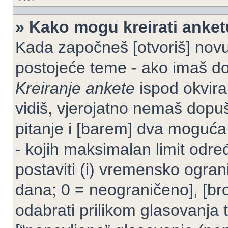
» Kako mogu kreirati anke
Kada započneš [otvoriš] novu t
postojeće teme - ako imaš do
Kreiranje ankete
ispod okvira
vidiš, vjerojatno nemaš dopuš
pitanje i [barem] dva moguća
- kojih maksimalan limit odre
postaviti (i) vremensko ogran
dana; 0 = neograničeno], [bro
odabrati prilikom glasovanja 