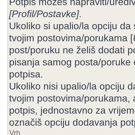
Potpis možeš napraviti/uređiv
[Profil/Postavke]
.
Ukoliko si upalio/la opciju d
tvojim postovima/porukama [
post/poruku ne želiš dodati p
pisanja samog posta/poruke 
potpisa.
Ukoliko nisi upalio/la opciju
tvojim postovima/porukama, a
potpis, jednostavno za vrije
označiš opciju dodavanja pot
Vrh