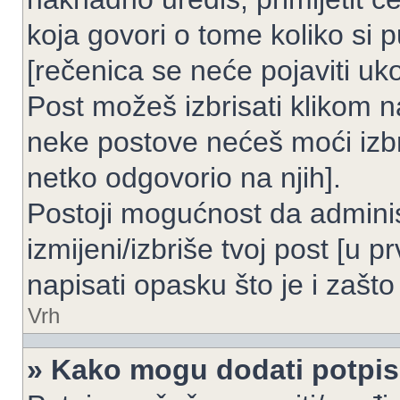
koja govori o tome koliko si p
[rečenica se neće pojaviti uko
Post možeš izbrisati klikom
neke postove nećeš moći izbr
netko odgovorio na njih].
Postoji mogućnost da adminis
izmijeni/izbriše tvoj post [u 
napisati opasku što je i zašto 
Vrh
» Kako mogu dodati potpi