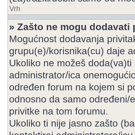
Vrh
» Zašto ne mogu dodavati p
Mogućnost dodavanja privita
grupu(e)/korisnika(cu) daje a
Ukoliko ne možeš doda(va)ti 
administrator/ica onemogućio/
određen forum na kojem si po
odnosno da samo određeni/e 
privitke na tom forumu.
Ukoliko ti nije jasno zašto (b