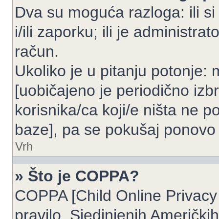
Dva su moguća razloga: ili si
i/ili zaporku; ili je administrat
račun.
Ukoliko je u pitanju potonje: 
[uobičajeno je periodično izbr
korisnika/ca koji/e ništa ne p
baze], pa se pokušaj ponovo re
Vrh
» Što je COPPA?
COPPA [Child Online Privacy 
pravilo, Sjedinjenih Američk