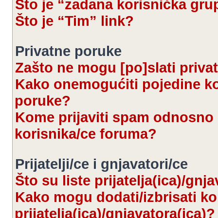
Što je “zadana korisnička gru
Što je “Tim” link?
Privatne poruke
Zašto ne mogu [po]slati priva
Kako onemogućiti pojedine kor
poruke?
Kome prijaviti spam odnosno 
korisnika/ce foruma?
Prijatelji/ce i gnjavatori/ce
Što su liste prijatelja(ica)/gnj
Kako mogu dodati/izbrisati kor
prijatelja(ica)/gnjavatora(ica)?