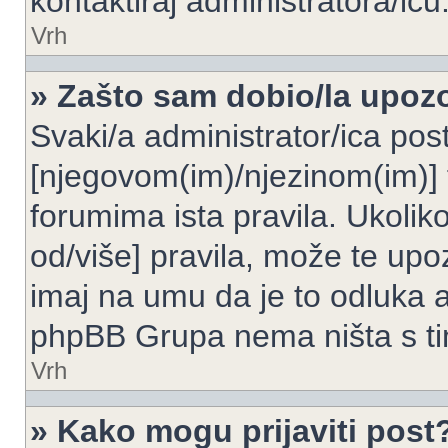
kontaktiraj administratora/icu
Vrh
» Zašto sam dobio/la upoz
Svaki/a administrator/ica post
[njegovom(im)/njezinom(im)] 
forumima ista pravila. Ukoliko
od/više] pravila, može te upoz
imaj na umu da je to odluka a
phpBB Grupa nema ništa s t
Vrh
» Kako mogu prijaviti post