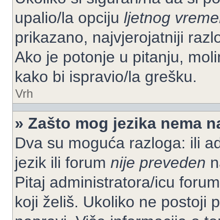
upalio/la opciju
ljetnog vrem
prikazano, najvjerojatniji raz
Ako je potonje u pitanju, moli
kako bi ispravio/la grešku.
Vrh
» Zašto mog jezika nema n
Dva su moguća razloga: ili ad
jezik ili forum
nije preveden
na
Pitaj administratora/icu foruma
koji želiš. Ukoliko ne postoji 