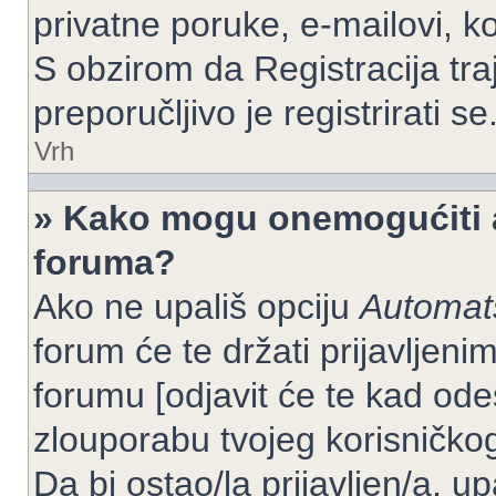
privatne poruke, e-mailovi, ko
S obzirom da Registracija tra
preporučljivo je registrirati se
Vrh
» Kako mogu onemogućiti a
foruma?
Ako ne upališ opciju
Automats
forum će te držati prijavlje
forumu [odjavit će te kad od
zlouporabu tvojeg korisničko
Da bi ostao/la prijavljen/a, up