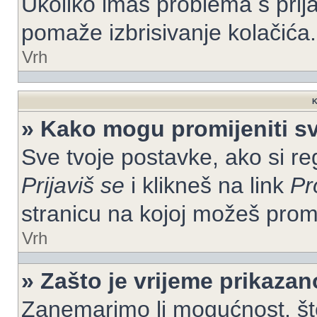
Ukoliko imaš problema s prija
pomaže izbrisivanje kolačića.
Vrh
K
» Kako mogu promijeniti s
Sve tvoje postavke, ako si re
Prijaviš se
i klikneš na link
Pr
stranicu na kojoj možeš prom
Vrh
» Zašto je vrijeme prikaza
Zanemarimo li mogućnost, što