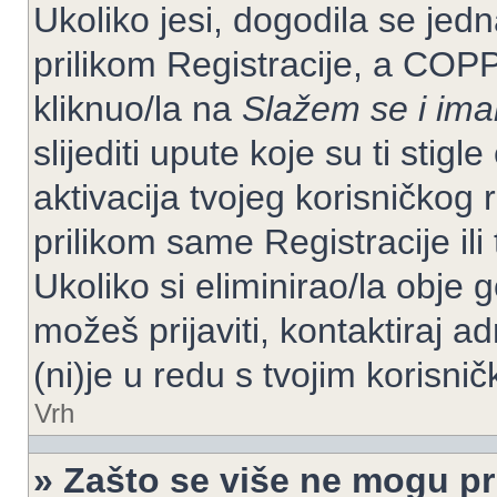
Ukoliko jesi, dogodila se jed
prilikom Registracije, a COP
kliknuo/la na
Slažem se i im
slijediti upute koje su ti stig
aktivacija tvojeg korisničkog r
prilikom same Registracije ili 
Ukoliko si eliminirao/la obje 
možeš prijaviti, kontaktiraj ad
(ni)je u redu s tvojim korisni
Vrh
» Zašto se više ne mogu pri