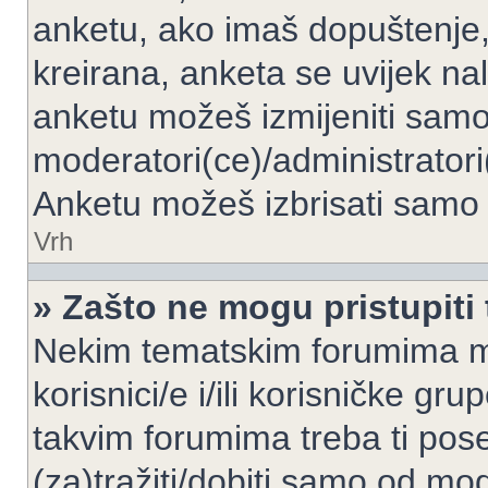
anketu, ako imaš dopuštenje, 
kreirana, anketa se uvijek nal
anketu možeš izmijeniti samo 
moderatori(ce)/administratori
Anketu možeš izbrisati samo a
Vrh
» Zašto ne mogu pristupit
Nekim tematskim forumima mo
korisnici/e i/ili korisničke gr
takvim forumima treba ti pos
(za)tražiti/dobiti samo od mod