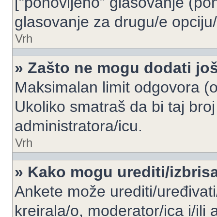
[“ponovljeno” glasovanje (pon
glasovanje za drugu/e opciju/
Vrh
» Zašto ne mogu dodati još
Maksimalan limit odgovora (op
Ukoliko smatraš da bi taj broj
administratora/icu.
Vrh
» Kako mogu urediti/izbris
Ankete može urediti/uređivati/i
kreirala/o, moderator/ica i/ili