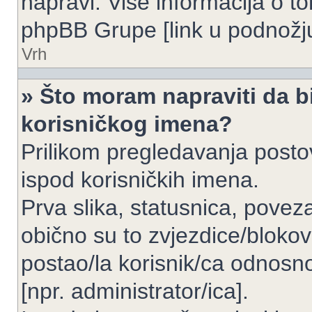
napravi. Više informacija o 
phpBB Grupe [link u podnožju
Vrh
» Što moram napraviti da bi
korisničkog imena?
Prilikom pregledavanja postov
ispod korisničkih imena.
Prva slika, statusnica, povez
obično su to zvjezdice/blokov
postao/la korisnik/ca odnosno
[npr. administrator/ica].