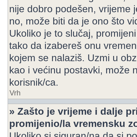
nije dobro podešen, vrijeme j
no, može biti da je ono što v
Ukoliko je to slučaj, promijen
tako da izabereš onu vremen
kojem se nalaziš. Uzmi u obz
kao i većinu postavki, može n
korisnik/ca.
Vrh
» Zašto je vrijeme i dalje 
promijenio/la vremensku 
Ukoliko si siguran/na da si p