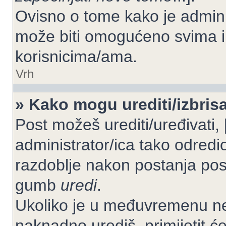
Ovisno o tome kako je adminis
može biti omogućeno svima il
korisnicima/ama.
Vrh
» Kako mogu urediti/izbrisa
Post možeš urediti/uređivati,
administrator/ica tako odre
razdoblje nakon postanja po
gumb
uredi
.
Ukoliko je u međuvremenu net
naknadno urediš, primijetit ć