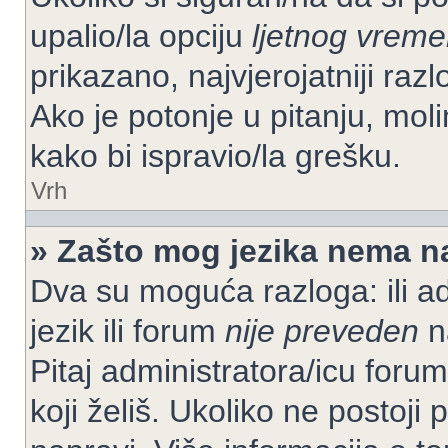
upalio/la opciju
ljetnog vrem
prikazano, najvjerojatniji raz
Ako je potonje u pitanju, moli
kako bi ispravio/la grešku.
Vrh
» Zašto mog jezika nema n
Dva su moguća razloga: ili ad
jezik ili forum
nije preveden
na
Pitaj administratora/icu foruma
koji želiš. Ukoliko ne postoji 