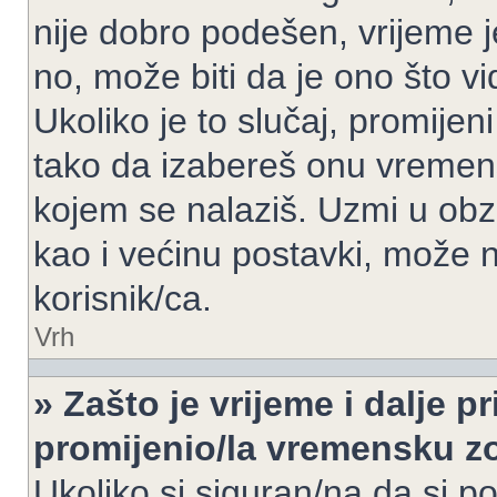
nije dobro podešen, vrijeme j
no, može biti da je ono što v
Ukoliko je to slučaj, promijen
tako da izabereš onu vremen
kojem se nalaziš. Uzmi u obz
kao i većinu postavki, može n
korisnik/ca.
Vrh
» Zašto je vrijeme i dalje 
promijenio/la vremensku 
Ukoliko si siguran/na da si p