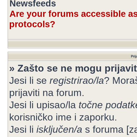
Newsfeeds
Are your forums accessible 
protocols?
Prij
» Zašto se ne mogu prijavit
Jesi li se
registrirao/la
? Moraš
prijaviti na forum.
Jesi li upisao/la
točne podatk
korisničko ime i zaporku.
Jesi li
isključen/a
s foruma [zab