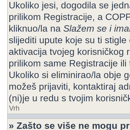
Ukoliko jesi, dogodila se jed
prilikom Registracije, a COP
kliknuo/la na
Slažem se i im
slijediti upute koje su ti stig
aktivacija tvojeg korisničkog r
prilikom same Registracije ili 
Ukoliko si eliminirao/la obje 
možeš prijaviti, kontaktiraj ad
(ni)je u redu s tvojim korisni
Vrh
» Zašto se više ne mogu pri