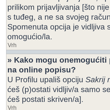
prilikom prijavljivanja [što n
s tuđeg, a ne sa svojeg račun
Spomenuta opcija je vidljiva 
omogućio/la.
Vrh
» Kako mogu onemogućiti 
na online popisu?
U Profilu upališ opciju
Sakrij 
ćeš (p)ostati vidljiv/a samo se
ćeš postati skriven/a].
Vrh