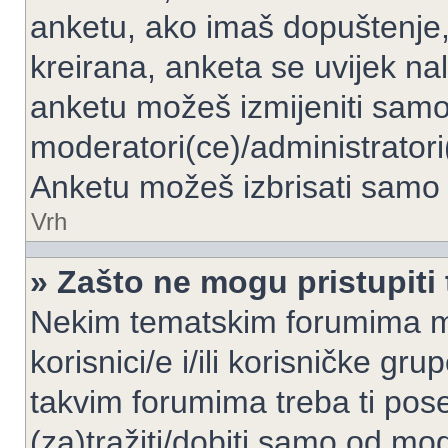
anketu, ako imaš dopuštenje, 
kreirana, anketa se uvijek nal
anketu možeš izmijeniti samo 
moderatori(ce)/administratori
Anketu možeš izbrisati samo a
Vrh
» Zašto ne mogu pristupit
Nekim tematskim forumima mo
korisnici/e i/ili korisničke gr
takvim forumima treba ti pos
(za)tražiti/dobiti samo od mod