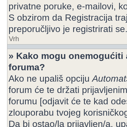
privatne poruke, e-mailovi, ko
S obzirom da Registracija tra
preporučljivo je registrirati se
Vrh
» Kako mogu onemogućiti a
foruma?
Ako ne upališ opciju
Automats
forum će te držati prijavlje
forumu [odjavit će te kad od
zlouporabu tvojeg korisničko
Da bi ostao/la prijavljen/a, up