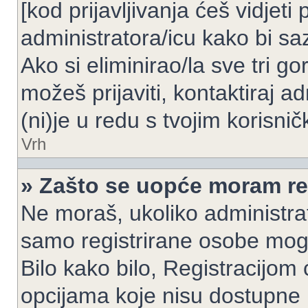
[kod prijavljivanja ćeš vidjeti
administratora/icu kako bi saz
Ako si eliminirao/la sve tri g
možeš prijaviti, kontaktiraj ad
(ni)je u redu s tvojim korisni
Vrh
» Zašto se uopće moram reg
Ne moraš, ukoliko administrato
samo registrirane osobe mogu
Bilo kako bilo, Registracijom
opcijama koje nisu dostupne 