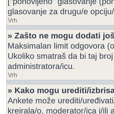
[“ponovljeno” glasovanje (pon
glasovanje za drugu/e opciju/
Vrh
» Zašto ne mogu dodati još
Maksimalan limit odgovora (op
Ukoliko smatraš da bi taj broj
administratora/icu.
Vrh
» Kako mogu urediti/izbris
Ankete može urediti/uređivati/i
kreirala/o, moderator/ica i/ili