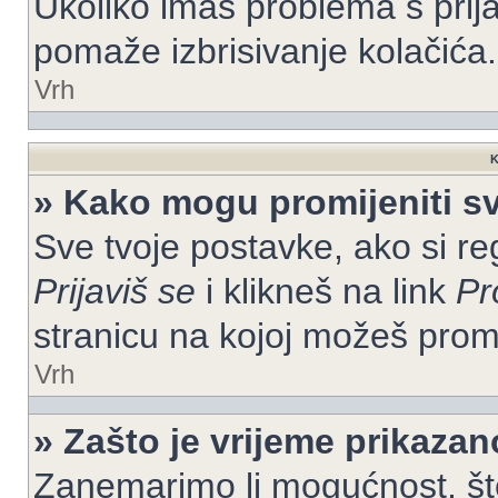
Ukoliko imaš problema s prija
pomaže izbrisivanje kolačića.
Vrh
K
» Kako mogu promijeniti s
Sve tvoje postavke, ako si re
Prijaviš se
i klikneš na link
Pr
stranicu na kojoj možeš prom
Vrh
» Zašto je vrijeme prikaza
Zanemarimo li mogućnost, što