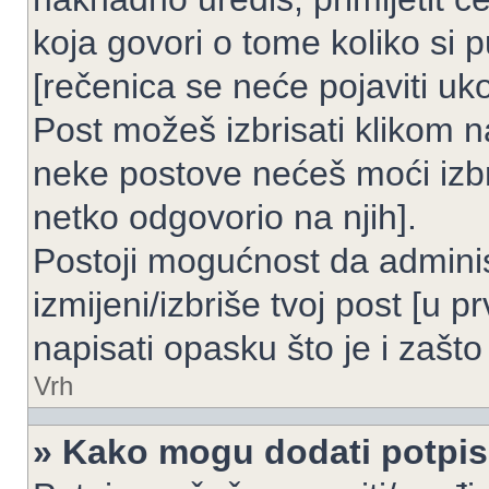
koja govori o tome koliko si p
[rečenica se neće pojaviti uko
Post možeš izbrisati klikom
neke postove nećeš moći izbr
netko odgovorio na njih].
Postoji mogućnost da adminis
izmijeni/izbriše tvoj post [u 
napisati opasku što je i zašto 
Vrh
» Kako mogu dodati potpi