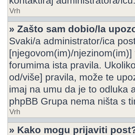
kontaktiraj administratora/icu
Vrh
» Zašto sam dobio/la upoz
Svaki/a administrator/ica post
[njegovom(im)/njezinom(im)] 
forumima ista pravila. Ukoliko
od/više] pravila, može te upoz
imaj na umu da je to odluka a
phpBB Grupa nema ništa s t
Vrh
» Kako mogu prijaviti post