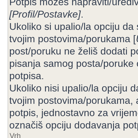
Potpis možeš napraviti/uređiv
[Profil/Postavke]
.
Ukoliko si upalio/la opciju d
tvojim postovima/porukama [
post/poruku ne želiš dodati p
pisanja samog posta/poruke 
potpisa.
Ukoliko nisi upalio/la opciju
tvojim postovima/porukama, a
potpis, jednostavno za vrije
označiš opciju dodavanja pot
Vrh