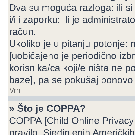
Dva su moguća razloga: ili si
i/ili zaporku; ili je administrat
račun.
Ukoliko je u pitanju potonje: 
[uobičajeno je periodično izbr
korisnika/ca koji/e ništa ne p
baze], pa se pokušaj ponovo re
Vrh
» Što je COPPA?
COPPA [Child Online Privacy 
pravilo, Sjedinjenih Američk