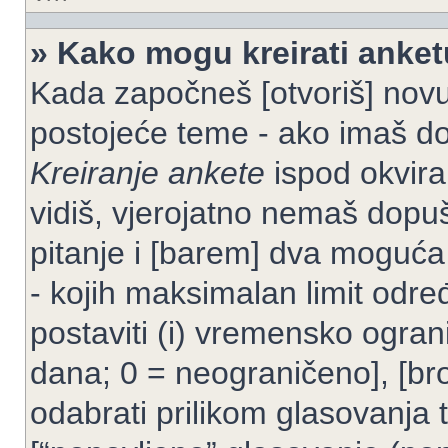
» Kako mogu kreirati anke
Kada započneš [otvoriš] novu t
postojeće teme - ako imaš do
Kreiranje ankete
ispod okvira
vidiš, vjerojatno nemaš dopuš
pitanje i [barem] dva moguća
- kojih maksimalan limit odre
postaviti (i) vremensko ogran
dana; 0 = neograničeno], [bro
odabrati prilikom glasovanja 