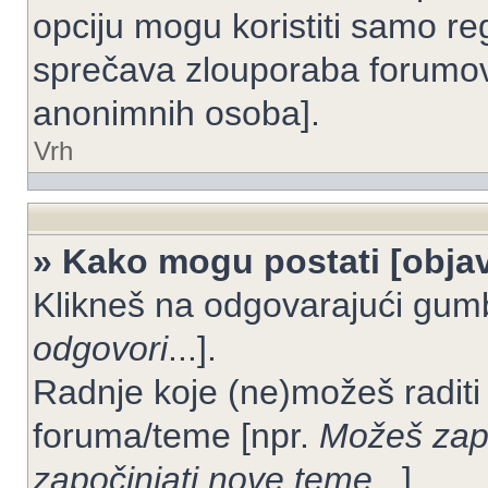
opciju mogu koristiti samo reg
sprečava zlouporaba forumov
anonimnih osoba].
Vrh
» Kako mogu postati [objav
Klikneš na odgovarajući gum
odgovori
...].
Radnje koje (ne)možeš raditi
foruma/teme [npr.
Možeš zapo
započinjati nove teme
...].