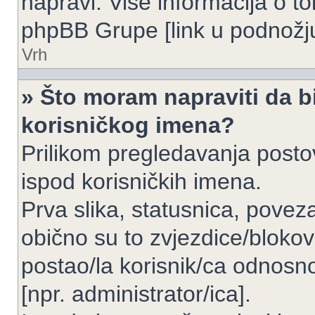
napravi. Više informacija o 
phpBB Grupe [link u podnožju
Vrh
» Što moram napraviti da bi
korisničkog imena?
Prilikom pregledavanja postov
ispod korisničkih imena.
Prva slika, statusnica, povez
obično su to zvjezdice/blokov
postao/la korisnik/ca odnosno
[npr. administrator/ica].