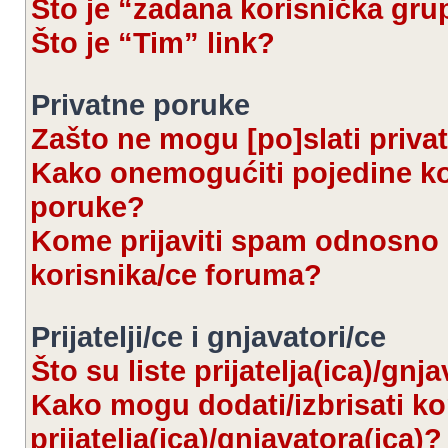
Što je “zadana korisnička gru
Što je “Tim” link?
Privatne poruke
Zašto ne mogu [po]slati priva
Kako onemogućiti pojedine kor
poruke?
Kome prijaviti spam odnosno 
korisnika/ce foruma?
Prijatelji/ce i gnjavatori/ce
Što su liste prijatelja(ica)/gnj
Kako mogu dodati/izbrisati kor
prijatelja(ica)/gnjavatora(ica)?