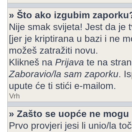
» Što ako izgubim zaporku
Nije smak svijeta! Jest da je
[jer je kriptirana u bazi i ne 
možeš zatražiti novu.
Klikneš na
Prijava
te na strani
Zaboravio/la sam zaporku
. I
upute će ti stići e-mailom.
Vrh
» Zašto se uopće ne mogu p
Prvo provjeri jesi li unio/la t