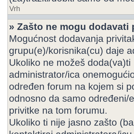
Vrh
» Zašto ne mogu dodavati p
Mogućnost dodavanja privita
grupu(e)/korisnika(cu) daje a
Ukoliko ne možeš doda(va)ti 
administrator/ica onemogućio/
određen forum na kojem si po
odnosno da samo određeni/e 
privitke na tom forumu.
Ukoliko ti nije jasno zašto (b