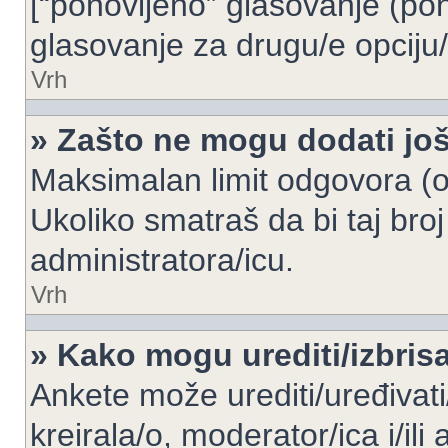
[“ponovljeno” glasovanje (pon
glasovanje za drugu/e opciju/
Vrh
» Zašto ne mogu dodati još
Maksimalan limit odgovora (op
Ukoliko smatraš da bi taj broj
administratora/icu.
Vrh
» Kako mogu urediti/izbris
Ankete može urediti/uređivati/i
kreirala/o, moderator/ica i/ili