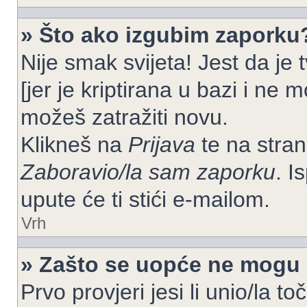
» Što ako izgubim zaporku
Nije smak svijeta! Jest da je
[jer je kriptirana u bazi i ne 
možeš zatražiti novu.
Klikneš na
Prijava
te na strani
Zaboravio/la sam zaporku
. I
upute će ti stići e-mailom.
Vrh
» Zašto se uopće ne mogu p
Prvo provjeri jesi li unio/la t