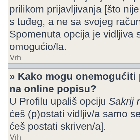
prilikom prijavljivanja [što n
s tuđeg, a ne sa svojeg račun
Spomenuta opcija je vidljiva 
omogućio/la.
Vrh
» Kako mogu onemogućiti 
na online popisu?
U Profilu upališ opciju
Sakrij 
ćeš (p)ostati vidljiv/a samo se
ćeš postati skriven/a].
Vrh