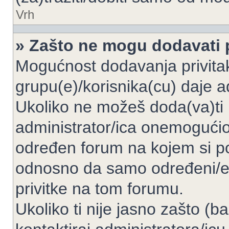
Vrh
» Zašto ne mogu dodavati p
Mogućnost dodavanja privita
grupu(e)/korisnika(cu) daje a
Ukoliko ne možeš doda(va)ti 
administrator/ica onemogućio/
određen forum na kojem si po
odnosno da samo određeni/e 
privitke na tom forumu.
Ukoliko ti nije jasno zašto (b