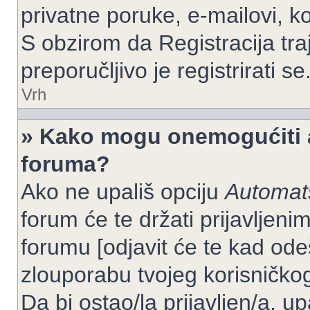
privatne poruke, e-mailovi, ko
S obzirom da Registracija tra
preporučljivo je registrirati se
Vrh
» Kako mogu onemogućiti a
foruma?
Ako ne upališ opciju
Automats
forum će te držati prijavlje
forumu [odjavit će te kad od
zlouporabu tvojeg korisničko
Da bi ostao/la prijavljen/a, up