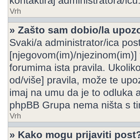
kontaktiraj administratora/icu
Vrh
» Zašto sam dobio/la upoz
Svaki/a administrator/ica post
[njegovom(im)/njezinom(im)] 
forumima ista pravila. Ukoliko
od/više] pravila, može te upoz
imaj na umu da je to odluka a
phpBB Grupa nema ništa s t
Vrh
» Kako mogu prijaviti post