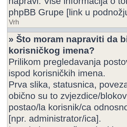
napravi. Više informacija o 
phpBB Grupe [link u podnožju
Vrh
» Što moram napraviti da bi
korisničkog imena?
Prilikom pregledavanja postov
ispod korisničkih imena.
Prva slika, statusnica, povez
obično su to zvjezdice/blokov
postao/la korisnik/ca odnosno
[npr. administrator/ica].