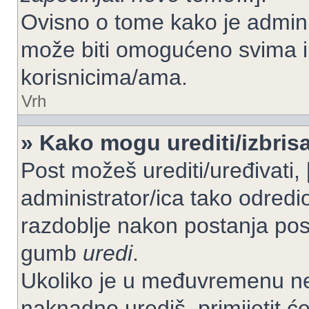
Ovisno o tome kako je adminis
može biti omogućeno svima il
korisnicima/ama.
Vrh
» Kako mogu urediti/izbrisa
Post možeš urediti/uređivati,
administrator/ica tako odre
razdoblje nakon postanja po
gumb
uredi
.
Ukoliko je u međuvremenu net
naknadno urediš, primijetit ć