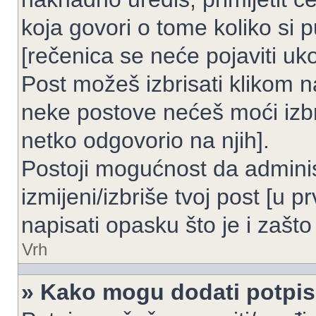
koja govori o tome koliko si p
[rečenica se neće pojaviti uko
Post možeš izbrisati klikom
neke postove nećeš moći izbr
netko odgovorio na njih].
Postoji mogućnost da adminis
izmijeni/izbriše tvoj post [u 
napisati opasku što je i zašto 
Vrh
» Kako mogu dodati potpi