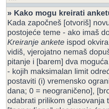
» Kako mogu kreirati anke
Kada započneš [otvoriš] novu t
postojeće teme - ako imaš do
Kreiranje ankete
ispod okvira
vidiš, vjerojatno nemaš dopuš
pitanje i [barem] dva moguća
- kojih maksimalan limit odre
postaviti (i) vremensko ogran
dana; 0 = neograničeno], [bro
odabrati prilikom glasovanja 