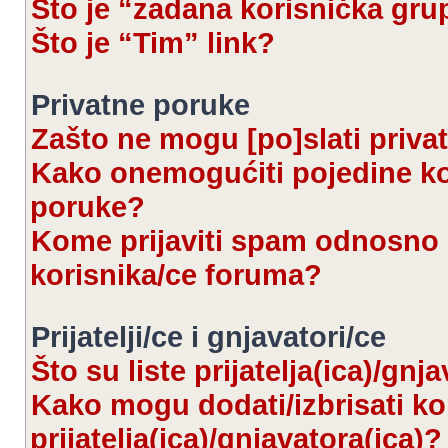
Što je “zadana korisnička gru
Što je “Tim” link?
Privatne poruke
Zašto ne mogu [po]slati priva
Kako onemogućiti pojedine kor
poruke?
Kome prijaviti spam odnosno 
korisnika/ce foruma?
Prijatelji/ce i gnjavatori/ce
Što su liste prijatelja(ica)/gnj
Kako mogu dodati/izbrisati kor
prijatelja(ica)/gnjavatora(ica)?