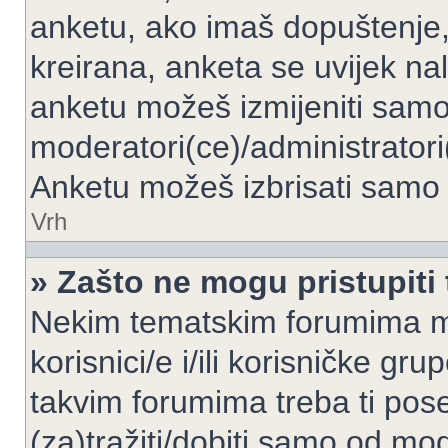
anketu, ako imaš dopuštenje, 
kreirana, anketa se uvijek nal
anketu možeš izmijeniti samo 
moderatori(ce)/administratori
Anketu možeš izbrisati samo a
Vrh
» Zašto ne mogu pristupit
Nekim tematskim forumima mo
korisnici/e i/ili korisničke gr
takvim forumima treba ti pos
(za)tražiti/dobiti samo od mod