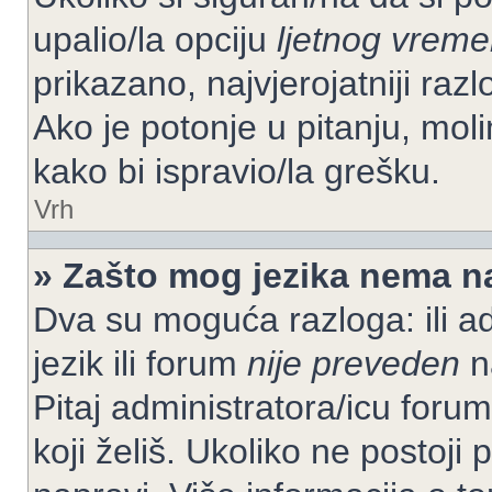
upalio/la opciju
ljetnog vrem
prikazano, najvjerojatniji raz
Ako je potonje u pitanju, moli
kako bi ispravio/la grešku.
Vrh
» Zašto mog jezika nema n
Dva su moguća razloga: ili ad
jezik ili forum
nije preveden
na
Pitaj administratora/icu foruma
koji želiš. Ukoliko ne postoji 