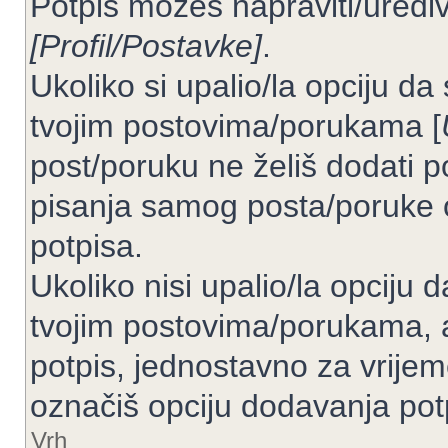
Potpis možeš napraviti/uređiv
[Profil/Postavke]
.
Ukoliko si upalio/la opciju d
tvojim postovima/porukama [
post/poruku ne želiš dodati p
pisanja samog posta/poruke 
potpisa.
Ukoliko nisi upalio/la opciju
tvojim postovima/porukama, a
potpis, jednostavno za vrije
označiš opciju dodavanja pot
Vrh