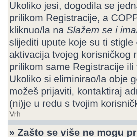
Ukoliko jesi, dogodila se jed
prilikom Registracije, a COP
kliknuo/la na
Slažem se i im
slijediti upute koje su ti stig
aktivacija tvojeg korisničkog r
prilikom same Registracije ili 
Ukoliko si eliminirao/la obje 
možeš prijaviti, kontaktiraj ad
(ni)je u redu s tvojim korisni
Vrh
» Zašto se više ne mogu pri