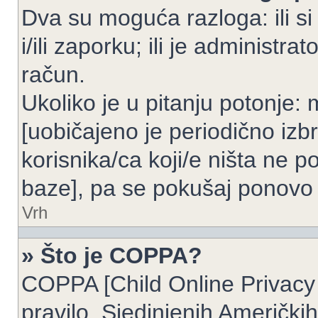
Dva su moguća razloga: ili si
i/ili zaporku; ili je administrat
račun.
Ukoliko je u pitanju potonje: 
[uobičajeno je periodično izbr
korisnika/ca koji/e ništa ne p
baze], pa se pokušaj ponovo re
Vrh
» Što je COPPA?
COPPA [Child Online Privacy 
pravilo, Sjedinjenih Američk