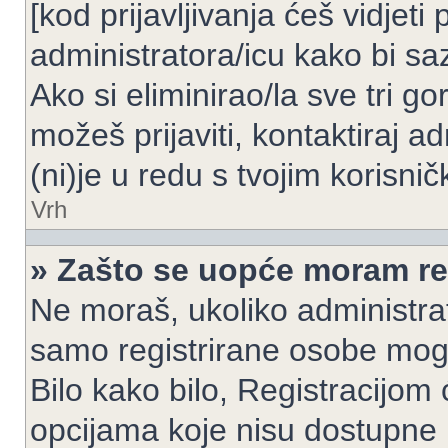
[kod prijavljivanja ćeš vidjeti
administratora/icu kako bi saz
Ako si eliminirao/la sve tri g
možeš prijaviti, kontaktiraj ad
(ni)je u redu s tvojim korisni
Vrh
» Zašto se uopće moram reg
Ne moraš, ukoliko administrato
samo registrirane osobe mogu
Bilo kako bilo, Registracijom
opcijama koje nisu dostupne 