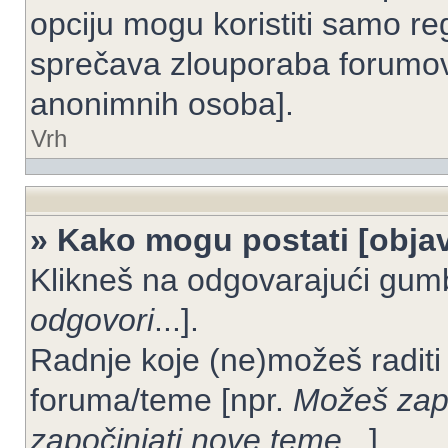
opciju mogu koristiti samo reg
sprečava zlouporaba forumov
anonimnih osoba].
Vrh
» Kako mogu postati [objav
Klikneš na odgovarajući gum
odgovori
...].
Radnje koje (ne)možeš raditi
foruma/teme [npr.
Možeš zapo
započinjati nove teme
...].