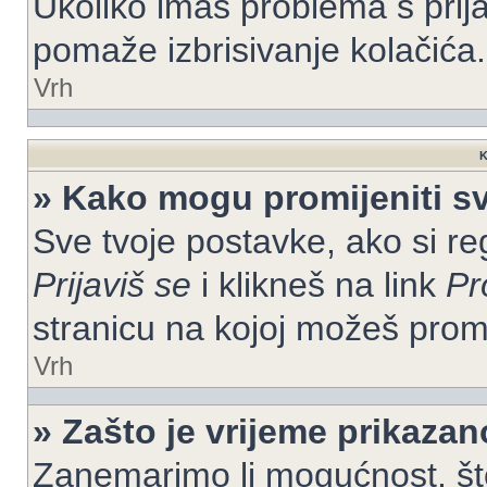
Ukoliko imaš problema s prija
pomaže izbrisivanje kolačića.
Vrh
K
» Kako mogu promijeniti s
Sve tvoje postavke, ako si re
Prijaviš se
i klikneš na link
Pr
stranicu na kojoj možeš prom
Vrh
» Zašto je vrijeme prikaza
Zanemarimo li mogućnost, što