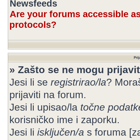
Newsfeeds
Are your forums accessible 
protocols?
Prij
» Zašto se ne mogu prijavit
Jesi li se
registrirao/la
? Moraš
prijaviti na forum.
Jesi li upisao/la
točne podatk
korisničko ime i zaporku.
Jesi li
isključen/a
s foruma [zab