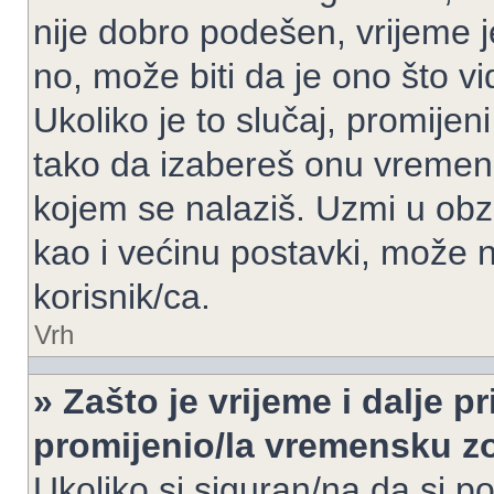
nije dobro podešen, vrijeme j
no, može biti da je ono što v
Ukoliko je to slučaj, promijen
tako da izabereš onu vremen
kojem se nalaziš. Uzmi u obz
kao i većinu postavki, može n
korisnik/ca.
Vrh
» Zašto je vrijeme i dalje 
promijenio/la vremensku 
Ukoliko si siguran/na da si p