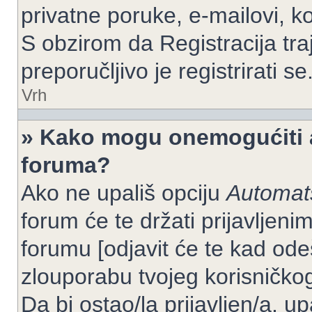
privatne poruke, e-mailovi, ko
S obzirom da Registracija tra
preporučljivo je registrirati se
Vrh
» Kako mogu onemogućiti a
foruma?
Ako ne upališ opciju
Automats
forum će te držati prijavlje
forumu [odjavit će te kad od
zlouporabu tvojeg korisničko
Da bi ostao/la prijavljen/a, up