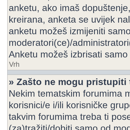
anketu, ako imaš dopuštenje, 
kreirana, anketa se uvijek nal
anketu možeš izmijeniti samo 
moderatori(ce)/administratori
Anketu možeš izbrisati samo a
Vrh
» Zašto ne mogu pristupit
Nekim tematskim forumima mo
korisnici/e i/ili korisničke gr
takvim forumima treba ti pos
(za)tražiti/dobiti samo od mod