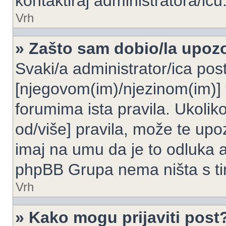
kontaktiraj administratora/icu
Vrh
» Zašto sam dobio/la upoz
Svaki/a administrator/ica post
[njegovom(im)/njezinom(im)] 
forumima ista pravila. Ukoliko
od/više] pravila, može te upoz
imaj na umu da je to odluka a
phpBB Grupa nema ništa s t
Vrh
» Kako mogu prijaviti post