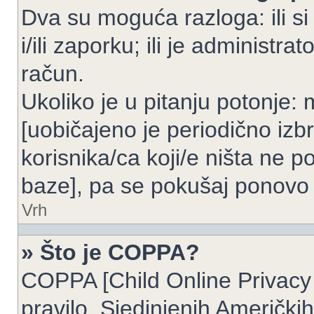
Dva su moguća razloga: ili si
i/ili zaporku; ili je administrat
račun.
Ukoliko je u pitanju potonje: 
[uobičajeno je periodično izbr
korisnika/ca koji/e ništa ne p
baze], pa se pokušaj ponovo re
Vrh
» Što je COPPA?
COPPA [Child Online Privacy 
pravilo, Sjedinjenih Američk