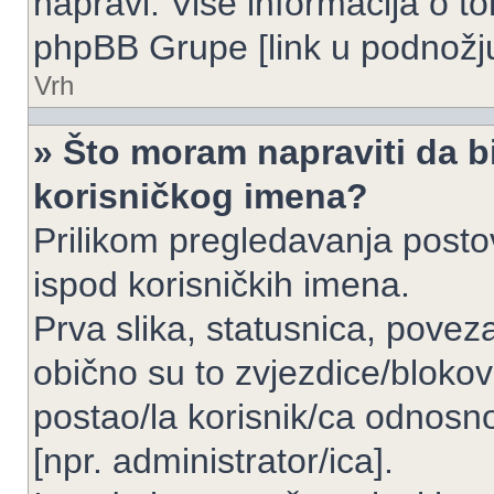
napravi. Više informacija o 
phpBB Grupe [link u podnožju
Vrh
» Što moram napraviti da bi
korisničkog imena?
Prilikom pregledavanja postov
ispod korisničkih imena.
Prva slika, statusnica, povez
obično su to zvjezdice/blokov
postao/la korisnik/ca odnosno
[npr. administrator/ica].