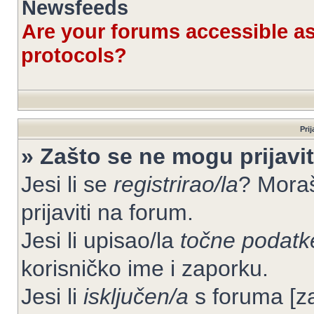
Newsfeeds
Are your forums accessible 
protocols?
Prij
» Zašto se ne mogu prijavit
Jesi li se
registrirao/la
? Moraš
prijaviti na forum.
Jesi li upisao/la
točne podatk
korisničko ime i zaporku.
Jesi li
isključen/a
s foruma [zab