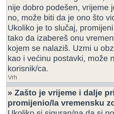
nije dobro podešen, vrijeme j
no, može biti da je ono što v
Ukoliko je to slučaj, promijen
tako da izabereš onu vremen
kojem se nalaziš. Uzmi u obz
kao i većinu postavki, može n
korisnik/ca.
Vrh
» Zašto je vrijeme i dalje 
promijenio/la vremensku 
Ukoliko si siguran/na da si p