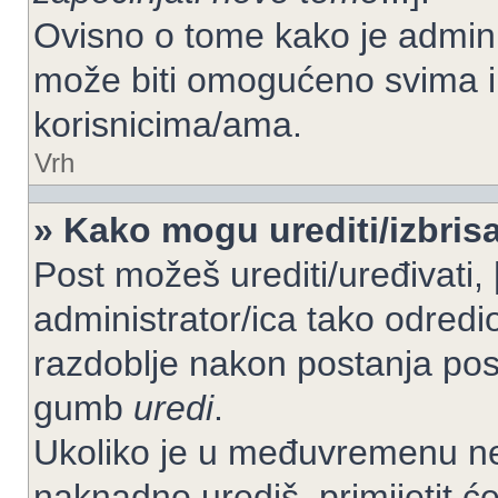
Ovisno o tome kako je adminis
može biti omogućeno svima il
korisnicima/ama.
Vrh
» Kako mogu urediti/izbrisa
Post možeš urediti/uređivati,
administrator/ica tako odre
razdoblje nakon postanja po
gumb
uredi
.
Ukoliko je u međuvremenu net
naknadno urediš, primijetit ć