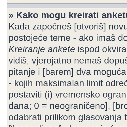
» Kako mogu kreirati anke
Kada započneš [otvoriš] novu t
postojeće teme - ako imaš do
Kreiranje ankete
ispod okvira
vidiš, vjerojatno nemaš dopuš
pitanje i [barem] dva moguća
- kojih maksimalan limit odre
postaviti (i) vremensko ogran
dana; 0 = neograničeno], [bro
odabrati prilikom glasovanja 