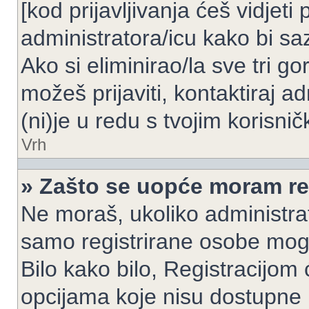
[kod prijavljivanja ćeš vidjeti
administratora/icu kako bi saz
Ako si eliminirao/la sve tri g
možeš prijaviti, kontaktiraj ad
(ni)je u redu s tvojim korisni
Vrh
» Zašto se uopće moram reg
Ne moraš, ukoliko administrato
samo registrirane osobe mogu
Bilo kako bilo, Registracijom
opcijama koje nisu dostupne 