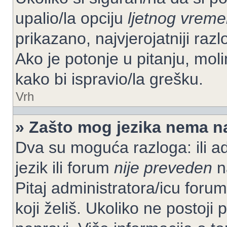
upalio/la opciju
ljetnog vrem
prikazano, najvjerojatniji raz
Ako je potonje u pitanju, moli
kako bi ispravio/la grešku.
Vrh
» Zašto mog jezika nema n
Dva su moguća razloga: ili ad
jezik ili forum
nije preveden
na
Pitaj administratora/icu foruma
koji želiš. Ukoliko ne postoji 