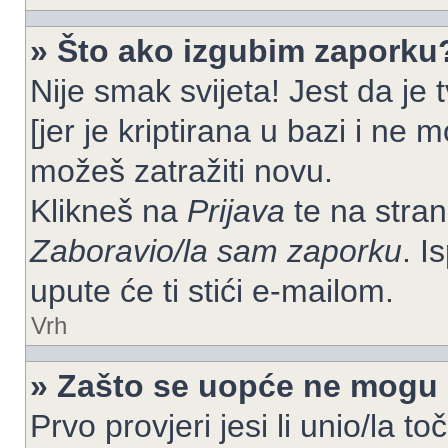
» Što ako izgubim zaporku
Nije smak svijeta! Jest da je
[jer je kriptirana u bazi i ne 
možeš zatražiti novu.
Klikneš na
Prijava
te na strani
Zaboravio/la sam zaporku
. I
upute će ti stići e-mailom.
Vrh
» Zašto se uopće ne mogu p
Prvo provjeri jesi li unio/la t