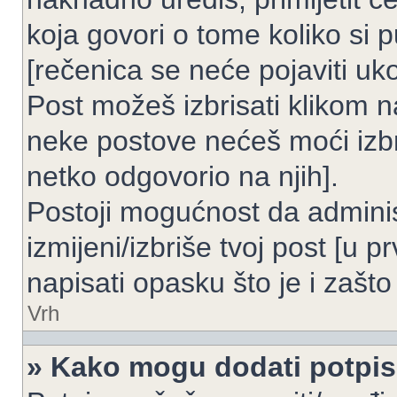
koja govori o tome koliko si p
[rečenica se neće pojaviti uko
Post možeš izbrisati klikom
neke postove nećeš moći izbr
netko odgovorio na njih].
Postoji mogućnost da adminis
izmijeni/izbriše tvoj post [u 
napisati opasku što je i zašto 
Vrh
» Kako mogu dodati potpi