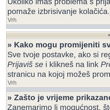
Ukoliko imaš problema s prija
pomaže izbrisivanje kolačića.
Vrh
K
» Kako mogu promijeniti s
Sve tvoje postavke, ako si re
Prijaviš se
i klikneš na link
Pr
stranicu na kojoj možeš prom
Vrh
» Zašto je vrijeme prikaza
Zanemarimo li mogućnost, što