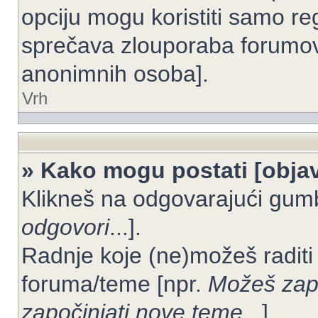
opciju mogu koristiti samo reg
sprečava zlouporaba forumov
anonimnih osoba].
Vrh
» Kako mogu postati [objav
Klikneš na odgovarajući gum
odgovori
...].
Radnje koje (ne)možeš raditi
foruma/teme [npr.
Možeš zapo
započinjati nove teme
...].