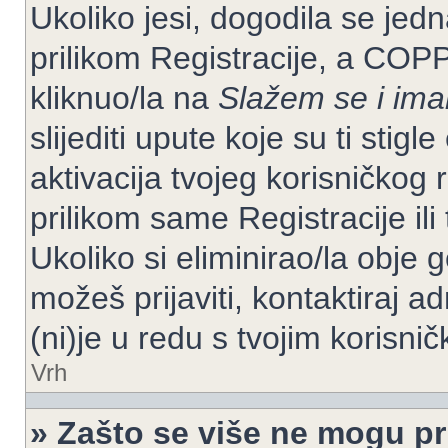
Ukoliko jesi, dogodila se jed
prilikom Registracije, a COP
kliknuo/la na
Slažem se i im
slijediti upute koje su ti stig
aktivacija tvojeg korisničkog r
prilikom same Registracije ili 
Ukoliko si eliminirao/la obje 
možeš prijaviti, kontaktiraj ad
(ni)je u redu s tvojim korisni
Vrh
» Zašto se više ne mogu pri