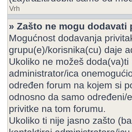
Vrh
» Zašto ne mogu dodavati p
Mogućnost dodavanja privita
grupu(e)/korisnika(cu) daje a
Ukoliko ne možeš doda(va)ti 
administrator/ica onemogućio/
određen forum na kojem si po
odnosno da samo određeni/e 
privitke na tom forumu.
Ukoliko ti nije jasno zašto (b