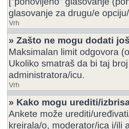
[“ponovljeno” glasovanje (pon
glasovanje za drugu/e opciju/
Vrh
» Zašto ne mogu dodati još
Maksimalan limit odgovora (op
Ukoliko smatraš da bi taj broj
administratora/icu.
Vrh
» Kako mogu urediti/izbris
Ankete može urediti/uređivati/i
kreirala/o, moderator/ica i/ili