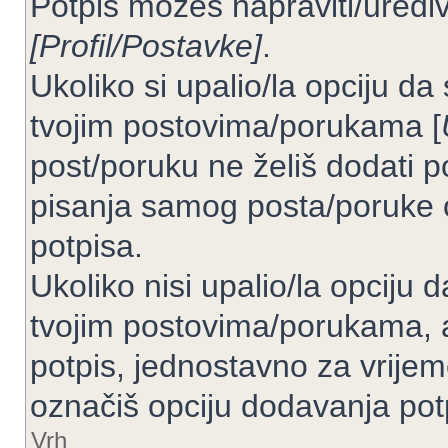
Potpis možeš napraviti/uređiv
[Profil/Postavke]
.
Ukoliko si upalio/la opciju d
tvojim postovima/porukama [
post/poruku ne želiš dodati p
pisanja samog posta/poruke 
potpisa.
Ukoliko nisi upalio/la opciju
tvojim postovima/porukama, a
potpis, jednostavno za vrije
označiš opciju dodavanja pot
Vrh