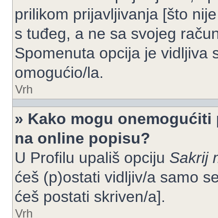
prilikom prijavljivanja [što n
s tuđeg, a ne sa svojeg račun
Spomenuta opcija je vidljiva 
omogućio/la.
Vrh
» Kako mogu onemogućiti 
na online popisu?
U Profilu upališ opciju
Sakrij 
ćeš (p)ostati vidljiv/a samo se
ćeš postati skriven/a].
Vrh