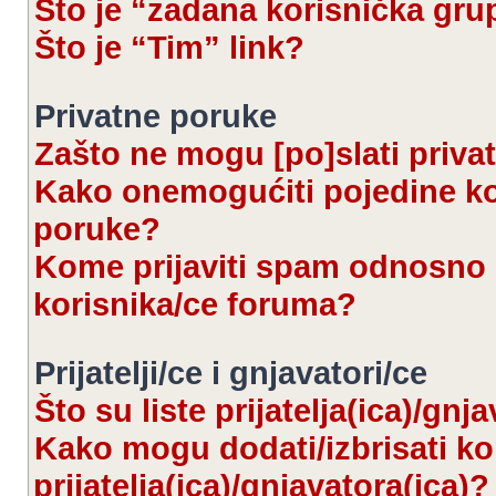
Što je “zadana korisnička gru
Što je “Tim” link?
Privatne poruke
Zašto ne mogu [po]slati priva
Kako onemogućiti pojedine kor
poruke?
Kome prijaviti spam odnosno 
korisnika/ce foruma?
Prijatelji/ce i gnjavatori/ce
Što su liste prijatelja(ica)/gnj
Kako mogu dodati/izbrisati kor
prijatelja(ica)/gnjavatora(ica)?