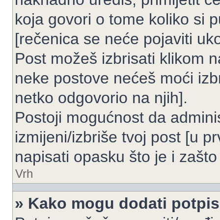
koja govori o tome koliko si p
[rečenica se neće pojaviti uko
Post možeš izbrisati klikom
neke postove nećeš moći izbr
netko odgovorio na njih].
Postoji mogućnost da adminis
izmijeni/izbriše tvoj post [u 
napisati opasku što je i zašto 
Vrh
» Kako mogu dodati potpi