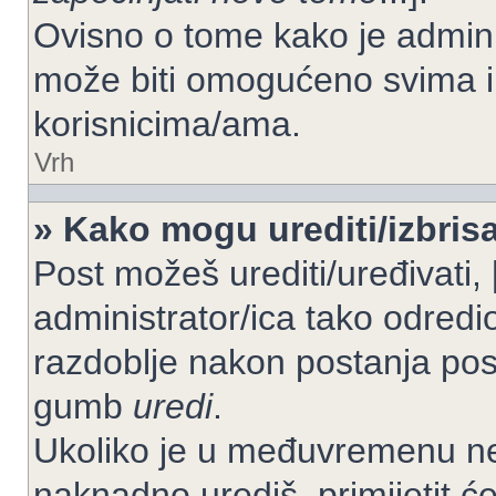
Ovisno o tome kako je adminis
može biti omogućeno svima il
korisnicima/ama.
Vrh
» Kako mogu urediti/izbrisa
Post možeš urediti/uređivati,
administrator/ica tako odre
razdoblje nakon postanja po
gumb
uredi
.
Ukoliko je u međuvremenu net
naknadno urediš, primijetit ć