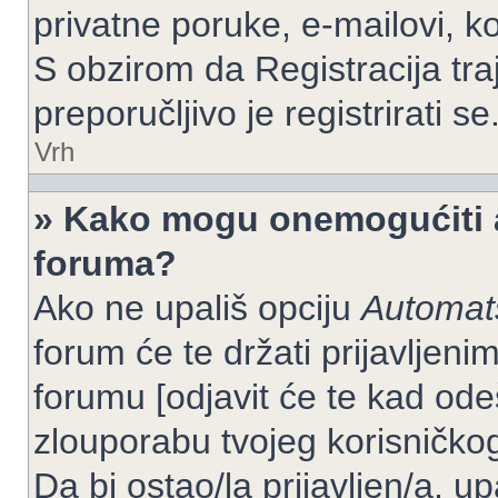
privatne poruke, e-mailovi, ko
S obzirom da Registracija tra
preporučljivo je registrirati se
Vrh
» Kako mogu onemogućiti a
foruma?
Ako ne upališ opciju
Automats
forum će te držati prijavlje
forumu [odjavit će te kad od
zlouporabu tvojeg korisničko
Da bi ostao/la prijavljen/a, up