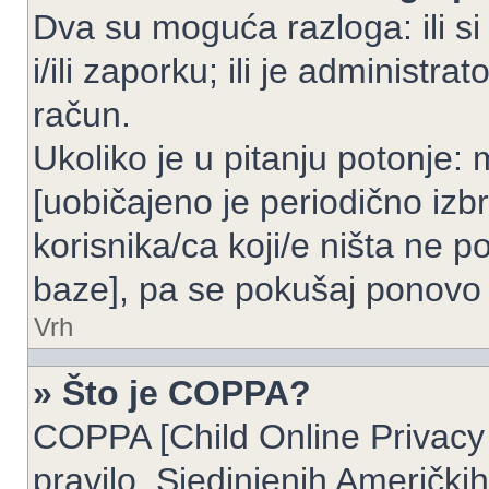
Dva su moguća razloga: ili si
i/ili zaporku; ili je administrat
račun.
Ukoliko je u pitanju potonje: 
[uobičajeno je periodično izbr
korisnika/ca koji/e ništa ne p
baze], pa se pokušaj ponovo re
Vrh
» Što je COPPA?
COPPA [Child Online Privacy 
pravilo, Sjedinjenih Američk