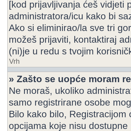
[kod prijavljivanja ćeš vidjeti
administratora/icu kako bi saz
Ako si eliminirao/la sve tri g
možeš prijaviti, kontaktiraj ad
(ni)je u redu s tvojim korisni
Vrh
» Zašto se uopće moram reg
Ne moraš, ukoliko administrato
samo registrirane osobe mogu
Bilo kako bilo, Registracijom
opcijama koje nisu dostupne 