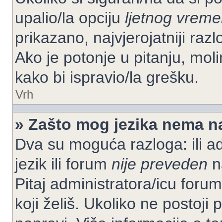
upalio/la opciju
ljetnog vrem
prikazano, najvjerojatniji raz
Ako je potonje u pitanju, moli
kako bi ispravio/la grešku.
Vrh
» Zašto mog jezika nema n
Dva su moguća razloga: ili ad
jezik ili forum
nije preveden
na
Pitaj administratora/icu foruma
koji želiš. Ukoliko ne postoji 