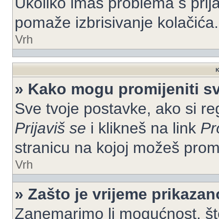
Ukoliko imaš problema s prija
pomaže izbrisivanje kolačića.
Vrh
K
» Kako mogu promijeniti s
Sve tvoje postavke, ako si re
Prijaviš se
i klikneš na link
Pr
stranicu na kojoj možeš prom
Vrh
» Zašto je vrijeme prikaza
Zanemarimo li mogućnost, što