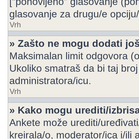
[“ponovljeno” glasovanje (pon
glasovanje za drugu/e opciju/
Vrh
» Zašto ne mogu dodati još
Maksimalan limit odgovora (op
Ukoliko smatraš da bi taj broj
administratora/icu.
Vrh
» Kako mogu urediti/izbris
Ankete može urediti/uređivati/i
kreirala/o, moderator/ica i/ili