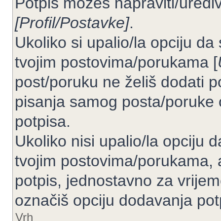
Potpis možeš napraviti/uređiv
[Profil/Postavke]
.
Ukoliko si upalio/la opciju d
tvojim postovima/porukama [
post/poruku ne želiš dodati p
pisanja samog posta/poruke 
potpisa.
Ukoliko nisi upalio/la opciju
tvojim postovima/porukama, a
potpis, jednostavno za vrije
označiš opciju dodavanja pot
Vrh