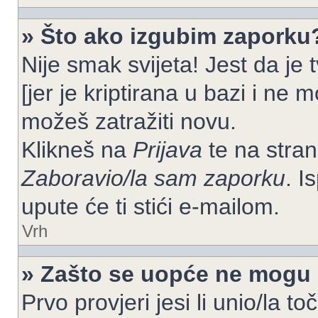
» Što ako izgubim zaporku
Nije smak svijeta! Jest da je
[jer je kriptirana u bazi i ne 
možeš zatražiti novu.
Klikneš na
Prijava
te na strani
Zaboravio/la sam zaporku
. I
upute će ti stići e-mailom.
Vrh
» Zašto se uopće ne mogu p
Prvo provjeri jesi li unio/la t