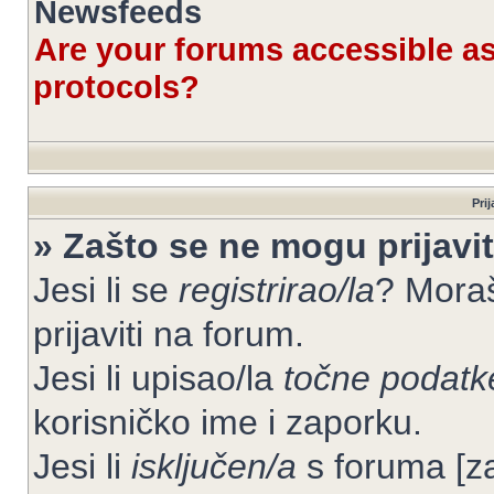
Newsfeeds
Are your forums accessible 
protocols?
Prij
» Zašto se ne mogu prijavit
Jesi li se
registrirao/la
? Moraš
prijaviti na forum.
Jesi li upisao/la
točne podatk
korisničko ime i zaporku.
Jesi li
isključen/a
s foruma [zab