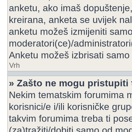
anketu, ako imaš dopuštenje, 
kreirana, anketa se uvijek nal
anketu možeš izmijeniti samo 
moderatori(ce)/administratori
Anketu možeš izbrisati samo a
Vrh
» Zašto ne mogu pristupit
Nekim tematskim forumima mo
korisnici/e i/ili korisničke gr
takvim forumima treba ti pos
(za)tražiti/dobiti samo od mod