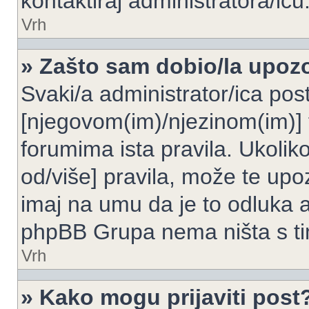
kontaktiraj administratora/icu
Vrh
» Zašto sam dobio/la upoz
Svaki/a administrator/ica post
[njegovom(im)/njezinom(im)] 
forumima ista pravila. Ukoliko
od/više] pravila, može te upoz
imaj na umu da je to odluka a
phpBB Grupa nema ništa s t
Vrh
» Kako mogu prijaviti post