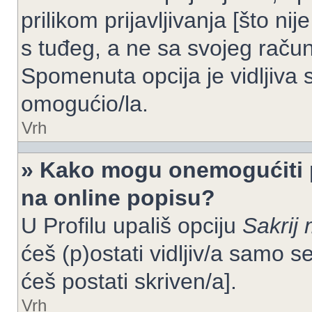
prilikom prijavljivanja [što n
s tuđeg, a ne sa svojeg račun
Spomenuta opcija je vidljiva 
omogućio/la.
Vrh
» Kako mogu onemogućiti 
na online popisu?
U Profilu upališ opciju
Sakrij 
ćeš (p)ostati vidljiv/a samo se
ćeš postati skriven/a].
Vrh