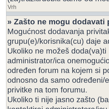
Vrh
» Zašto ne mogu dodavati p
Mogućnost dodavanja privita
grupu(e)/korisnika(cu) daje a
Ukoliko ne možeš doda(va)ti 
administrator/ica onemogućio/
određen forum na kojem si po
odnosno da samo određeni/e 
privitke na tom forumu.
Ukoliko ti nije jasno zašto (b