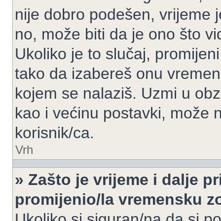
nije dobro podešen, vrijeme j
no, može biti da je ono što v
Ukoliko je to slučaj, promijen
tako da izabereš onu vremen
kojem se nalaziš. Uzmi u obz
kao i većinu postavki, može n
korisnik/ca.
Vrh
» Zašto je vrijeme i dalje 
promijenio/la vremensku 
Ukoliko si siguran/na da si p