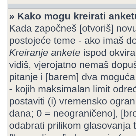
» Kako mogu kreirati anke
Kada započneš [otvoriš] novu t
postojeće teme - ako imaš do
Kreiranje ankete
ispod okvira
vidiš, vjerojatno nemaš dopuš
pitanje i [barem] dva moguća
- kojih maksimalan limit odre
postaviti (i) vremensko ogran
dana; 0 = neograničeno], [bro
odabrati prilikom glasovanja 