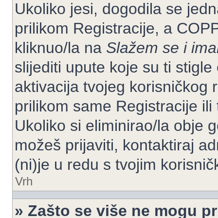
Ukoliko jesi, dogodila se jed
prilikom Registracije, a COP
kliknuo/la na
Slažem se i im
slijediti upute koje su ti stig
aktivacija tvojeg korisničkog r
prilikom same Registracije ili 
Ukoliko si eliminirao/la obje 
možeš prijaviti, kontaktiraj ad
(ni)je u redu s tvojim korisni
Vrh
» Zašto se više ne mogu pri