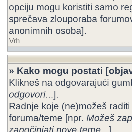
opciju mogu koristiti samo reg
sprečava zlouporaba forumov
anonimnih osoba].
Vrh
» Kako mogu postati [objav
Klikneš na odgovarajući gum
odgovori
...].
Radnje koje (ne)možeš raditi
foruma/teme [npr.
Možeš zapo
započinjati nove teme
...].