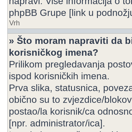
napravi. Više informacija o 
phpBB Grupe [link u podnožju
Vrh
» Što moram napraviti da bi
korisničkog imena?
Prilikom pregledavanja postov
ispod korisničkih imena.
Prva slika, statusnica, povez
obično su to zvjezdice/blokov
postao/la korisnik/ca odnosno
[npr. administrator/ica].