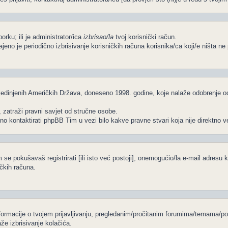
porku; ili je administrator/ica
izbrisao/la
tvoj korisnički račun.
čajeno je periodično izbrisivanje korisničkih računa korisnika/ca koji/e ništa 
edinjenih Američkih Država, doneseno 1998. godine, koje nalaže odobrenje od s
, zatraži pravni savjet od stručne osobe.
no kontaktirati phpBB Tim u vezi bilo kakve pravne stvari koja nije direkt
se pokušavaš registrirati [ili isto već postoji], onemogućio/la e-mail adresu k
ičkih računa.
informacije o tvojem prijavljivanju, pregledanim/pročitanim forumima/temama/po
že izbrisivanje kolačića.