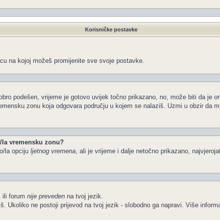
Korisničke postavke
icu na kojoj možeš promijenite sve svoje postavke.
obro podešen, vrijeme je gotovo uvijek točno prikazano, no, može biti da je o
vremensku zonu koja odgovara području u kojem se nalaziš. Uzmi u obzir da m
io/la vremensku zonu?
o/la opciju
ljetnog vremena
, ali je vrijeme i dalje netočno prikazano, najvjeroj
 ili forum
nije preveden
na tvoj jezik.
želiš. Ukoliko ne postoji prijevod na tvoj jezik - slobodno ga napravi. Više in