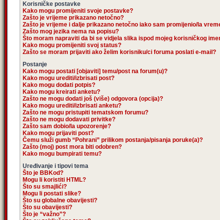
Korisničke postavke
Kako mogu promijeniti svoje postavke?
Zašto je vrijeme prikazano netočno?
Zašto je vrijeme i dalje prikazano netočno iako sam promijenio/la vre
Zašto mog jezika nema na popisu?
Što moram napraviti da bi se vidjela slika ispod mojeg korisničkog im
Kako mogu promijeniti svoj status?
Zašto se moram prijaviti ako želim korisniku/ci foruma poslati e-mail?
Postanje
Kako mogu postati [objaviti] temu/post na forum(u)?
Kako mogu urediti/izbrisati post?
Kako mogu dodati potpis?
Kako mogu kreirati anketu?
Zašto ne mogu dodati još (više) odgovora (opcija)?
Kako mogu urediti/izbrisati anketu?
Zašto ne mogu pristupiti tematskom forumu?
Zašto ne mogu dodavati privitke?
Zašto sam dobio/la upozorenje?
Kako mogu prijaviti post?
Čemu služi gumb “Pohrani” prilikom postanja/pisanja poruke(a)?
Zašto (moj) post mora biti odobren?
Kako mogu bumpirati temu?
Uređivanje i tipovi tema
Što je BBKod?
Mogu li koristiti HTML?
Što su smajlići?
Mogu li postati slike?
Što su globalne obavijesti?
Što su obavijesti?
Što je “važno”?