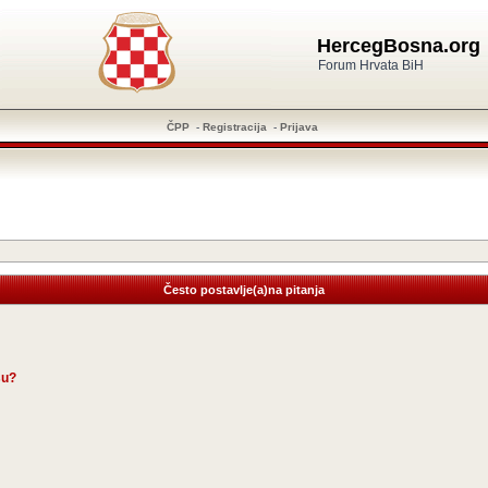
HercegBosna.org
Forum Hrvata BiH
ČPP
-
Registracija
-
Prijava
Često postavlje(a)na pitanja
su?