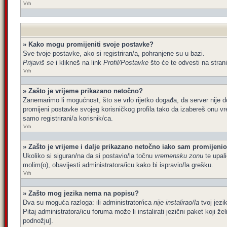
Vrh
» Kako mogu promijeniti svoje postavke?
Sve tvoje postavke, ako si registriran/a, pohranjene su u bazi.
Prijaviš se
i klikneš na link
Profil/Postavke
što će te odvesti na stran
Vrh
» Zašto je vrijeme prikazano netočno?
Zanemarimo li mogućnost, što se vrlo rijetko događa, da server nije d
promijeni postavke svojeg korisničkog profila tako da izabereš onu 
samo registrirani/a korisnik/ca.
Vrh
» Zašto je vrijeme i dalje prikazano netočno iako sam promijen
Ukoliko si siguran/na da si postavio/la točnu
vremensku zonu
te upali
molim(o), obavijesti administratora/icu kako bi ispravio/la grešku.
Vrh
» Zašto mog jezika nema na popisu?
Dva su moguća razloga: ili administrator/ica
nije instalirao/la
tvoj jezik
Pitaj administratora/icu foruma može li instalirati jezični paket koji 
podnožju].