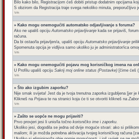
Bilo kako bilo, Registracijom ćeš dobiti pristup dodatnim opcijama koj
S obzirom da Registracija traje svega nekoliko minuta, preporučljivo je 
Vrh
» Kako mogu onemogućiti automatsko odjavljivanje s foruma?
Ako ne upališ opciju
Automatsko prijavljivanje
kada se prijaviš, forum
računa.
Da bi ostao/la prijavljen/a, upališ opciju
Automatsko prijavljivanje
pril
Spomenuta opcija je vidljiva samo ukoliko ju je administrator/ica omog
Vrh
» Kako mogu onemogućiti pojavu mog korisničkog imena na onl
U Profilu upališ opciju
Sakrij moj online status (Postavke)
[čime ćeš (p
Vrh
» Što ako izgubim zaporku?
Nije smak svijeta! Jest da je tvoja trenutna zaporka izgubljena [jer je 
Klikneš na
Prijava
te na stranici koja će ti se otvoriti klikneš na
Zabor
Vrh
» Zašto se uopće ne mogu prijaviti?
Prvo provjeri jesi li unio/la točno
korisničko ime
i
zaporku
.
Ukoliko jesi, dogodila se jedna od dvije moguće stvari: ako si prilik
mailom; ili je možda potrebna aktivacija tvojeg korisničkog računa [za št
Ukoliko si eliminirao/la obje gornje mogućnosti, i još uvijek se ne može