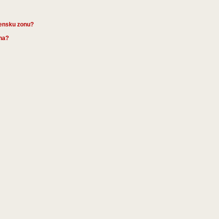
mensku zonu?
ena?