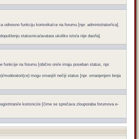
a odnosno funkciju korisnika/ce na forumu [npr. administrator/ica].
dopuštenju statusnica/avatara ukoliko isto/a nije dao/la].
ene funkcije na forumu [obično oni/e imaju poseban status, npr.
ce)/moderatori(ce) mogu
smanjiti
nečiji status [npr. smanjenjem broja
egistrirani/e korisnici/e [čime se sprečava zlouporaba forumova e-