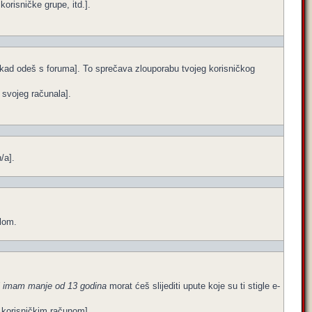
orisničke grupe, itd.].
e kad odeš s foruma]. To sprečava zlouporabu tvojeg korisničkog
a svojeg računala].
/a].
ilom.
i imam manje od 13 godina
morat ćeš slijediti upute koje su ti stigle e-
im korisničkim računom].