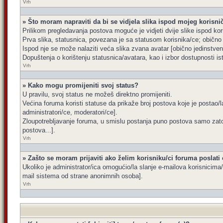
Vrh
» Što moram napraviti da bi se vidjela slika ispod mojeg korisn
Prilikom pregledavanja postova moguće je vidjeti dvije slike ispod kor
Prva slika, statusnica, povezana je sa statusom korisnika/ce; obično s
Ispod nje se može nalaziti veća slika zvana avatar [obično jedinstve
Dopuštenja o korištenju statusnica/avatara, kao i izbor dostupnosti is
Vrh
» Kako mogu promijeniti svoj status?
U pravilu, svoj status ne možeš direktno promijeniti.
Većina foruma koristi statuse da prikaže broj postova koje je postao/la
administratori/ce, moderatori/ce].
Zloupotrebljavanje foruma, u smislu postanja puno postova samo zato
postova...].
Vrh
» Zašto se moram prijaviti ako želim korisniku/ci foruma poslati
Ukoliko je administrator/ica omogućio/la slanje e-mailova korisnicim
mail sistema od strane anonimnih osoba].
Vrh