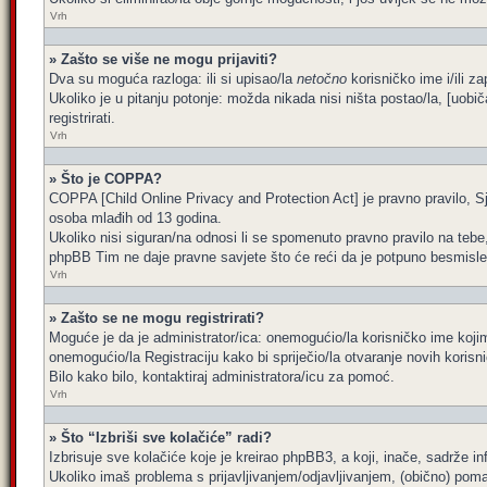
Vrh
» Zašto se više ne mogu prijaviti?
Dva su moguća razloga: ili si upisao/la
netočno
korisničko ime i/ili za
Ukoliko je u pitanju potonje: možda nikada nisi ništa postao/la, [uobi
registrirati.
Vrh
» Što je COPPA?
COPPA [Child Online Privacy and Protection Act] je pravno pravilo, Sj
osoba mlađih od 13 godina.
Ukoliko nisi siguran/na odnosi li se spomenuto pravno pravilo na tebe
phpBB Tim ne daje pravne savjete što će reći da je potpuno besmisle
Vrh
» Zašto se ne mogu registrirati?
Moguće je da je administrator/ica: onemogućio/la korisničko ime kojim 
onemogućio/la Registraciju kako bi spriječio/la otvaranje novih korisn
Bilo kako bilo, kontaktiraj administratora/icu za pomoć.
Vrh
» Što “Izbriši sve kolačiće” radi?
Izbrisuje sve kolačiće koje je kreirao phpBB3, a koji, inače, sadrže 
Ukoliko imaš problema s prijavljivanjem/odjavljivanjem, (obično) poma