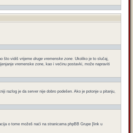
no što vidiš vrijeme
druge vremenske zone
. Ukoliko je to slučaj,
ijenjanje vremenske zone, kao i većinu postavki, može napraviti
atniji razlog je da server nije dobro podešen. Ako je potonje u pitanju,
formacija o tome možeš naći na stranicama phpBB Grupe [link u