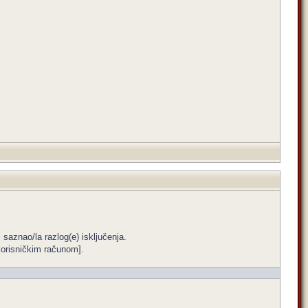
i saznao/la razlog(e) isključenja.
m korisničkim računom].