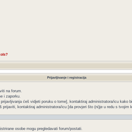
cols?
Prijavljivanje i registracija
viti na forum.
me i zaporku.
 prijavljivanja ćeš vidjeti poruku o tome], kontaktiraj administratora/icu kako b
 prijaviti, kontaktiraj administratora/icu [da provjeri što (ni)je u redu s tvoji
gistrirane osobe mogu pregledavati forum/postati.