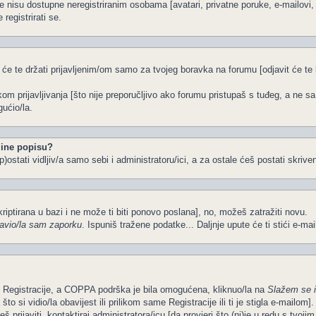
e nisu dostupne neregistriranim osobama [avatari, privatne poruke, e-mailovi, k
registrirati se.
 će te držati prijavljenim/om samo za tvojeg boravka na forumu [odjavit će t
ikom prijavljivanja [što nije preporučljivo ako forumu pristupaš s tuđeg, a ne s
ućio/la.
ine popisu?
)ostati vidljiv/a samo sebi i administratoru/ici, a za ostale ćeš postati skriven
kriptirana u bazi i ne može ti biti ponovo poslana], no, možeš zatražiti novu.
avio/la sam zaporku
. Ispuniš tražene podatke... Daljnje upute će ti stići e-ma
om Registracije, a COPPA podrška je bila omogućena, kliknuo/la na
Slažem se 
o si vidio/la obavijest ili prilikom same Registracije ili ti je stigla e-mailom].
š prijaviti, kontaktiraj administratora/icu [da provjeri što (ni)je u redu s tvoj