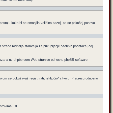
ne postaju kako bi se smanjila veličina baze], pa se pokušaj ponovo
trane roditelja/staratelja za prikupljanje osobnih podataka [od]
no vezana uz phpbb.com Web stranice odnosno phpBB software.
ojom se pokušavaš registrirati, isključio/la tvoju IP adresu odnosno
stovima i sl.