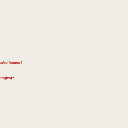
ika/ce foruma?
tora(ica)?