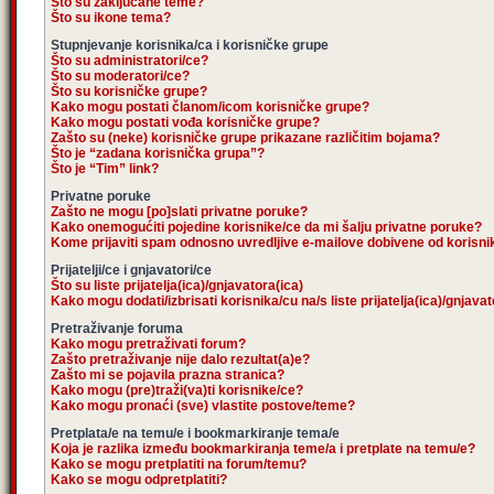
Što su zaključane teme?
Što su ikone tema?
Stupnjevanje korisnika/ca i korisničke grupe
Što su administratori/ce?
Što su moderatori/ce?
Što su korisničke grupe?
Kako mogu postati članom/icom korisničke grupe?
Kako mogu postati vođa korisničke grupe?
Zašto su (neke) korisničke grupe prikazane različitim bojama?
Što je “zadana korisnička grupa”?
Što je “Tim” link?
Privatne poruke
Zašto ne mogu [po]slati privatne poruke?
Kako onemogućiti pojedine korisnike/ce da mi šalju privatne poruke?
Kome prijaviti spam odnosno uvredljive e-mailove dobivene od korisn
Prijatelji/ce i gnjavatori/ce
Što su liste prijatelja(ica)/gnjavatora(ica)
Kako mogu dodati/izbrisati korisnika/cu na/s liste prijatelja(ica)/gnjava
Pretraživanje foruma
Kako mogu pretraživati forum?
Zašto pretraživanje nije dalo rezultat(a)e?
Zašto mi se pojavila prazna stranica?
Kako mogu (pre)traži(va)ti korisnike/ce?
Kako mogu pronaći (sve) vlastite postove/teme?
Pretplata/e na temu/e i bookmarkiranje tema/e
Koja je razlika između bookmarkiranja teme/a i pretplate na temu/e?
Kako se mogu pretplatiti na forum/temu?
Kako se mogu odpretplatiti?