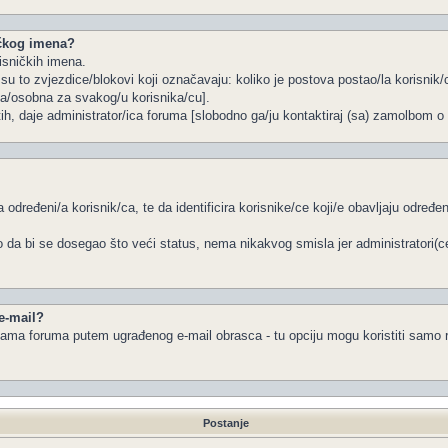
ičkog imena?
isničkih imena.
u to zvjezdice/blokovi koji označavaju: koliko je postova postao/la korisnik/c
na/osobna za svakog/u korisnika/cu].
tih, daje administrator/ica foruma [slobodno ga/ju kontaktiraj (sa) zamolbom o 
 određeni/a korisnik/ca, te da identificira korisnike/ce koji/e obavljaju određ
 da bi se dosegao što veći status, nema nikakvog smisla jer administratori(
 e-mail?
a/ama foruma putem ugrađenog e-mail obrasca - tu opciju mogu koristiti samo r
Postanje