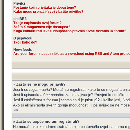
Privitci
Postanje kojih privitaka je dopušteno?
Kako mogu pronaći (sve) vlastite privitke?
phpBB3
Tko je napisao/la ovaj forum?
Zašto X mogućnost nije dostupna?
Koga kontaktirati u vezi zlouporabe/pravnih stvari vezanih uz forum?
O prijevodu
Tko i kako do?
Newsfeeds
Are your forums accessible as a newsfeed using RSS and Atom proto
» Zašto se ne mogu prijaviti?
Jesi li se
registrirao/la
? Moraš se registrirati kako bi se mogao/la prija
Jesi li upisao/la
točne podatke
za prijavljivanje? Provjeri korisničko i
Jesi li
isključen/a
s foruma [zabranjen ti je pristup]? Ukoliko jesi, [kod
Ako si eliminirao/la sve tri gornje mogućnosti, i još uvijek se ne možeš
Vrh
» Zašto se uopće moram registrirati?
Ne moraš, ukoliko administrator/ica nije postavio/la uvjet da samo re