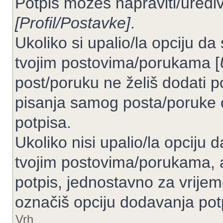
Potpis možeš napraviti/uređiv
[Profil/Postavke]
.
Ukoliko si upalio/la opciju d
tvojim postovima/porukama [
post/poruku ne želiš dodati p
pisanja samog posta/poruke 
potpisa.
Ukoliko nisi upalio/la opciju
tvojim postovima/porukama, a
potpis, jednostavno za vrije
označiš opciju dodavanja pot
Vrh