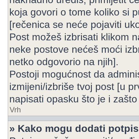
koja govori o tome koliko si p
[rečenica se neće pojaviti uko
Post možeš izbrisati klikom
neke postove nećeš moći izbr
netko odgovorio na njih].
Postoji mogućnost da adminis
izmijeni/izbriše tvoj post [u 
napisati opasku što je i zašto 
Vrh
» Kako mogu dodati potpi