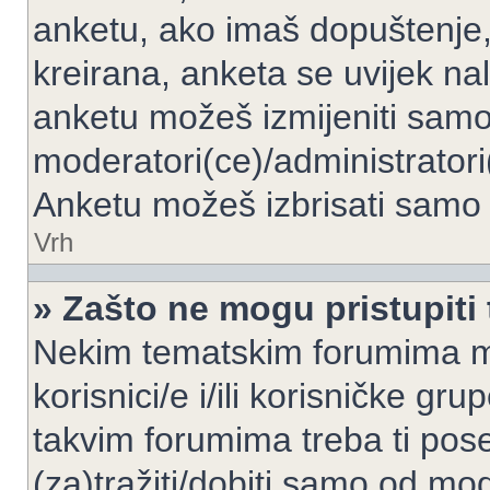
anketu, ako imaš dopuštenje, 
kreirana, anketa se uvijek nal
anketu možeš izmijeniti samo 
moderatori(ce)/administratori
Anketu možeš izbrisati samo a
Vrh
» Zašto ne mogu pristupit
Nekim tematskim forumima mo
korisnici/e i/ili korisničke gr
takvim forumima treba ti pos
(za)tražiti/dobiti samo od mod