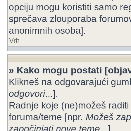
opciju mogu koristiti samo reg
sprečava zlouporaba forumov
anonimnih osoba].
Vrh
» Kako mogu postati [objav
Klikneš na odgovarajući gum
odgovori
...].
Radnje koje (ne)možeš raditi
foruma/teme [npr.
Možeš zapo
započinjati nove teme
...].