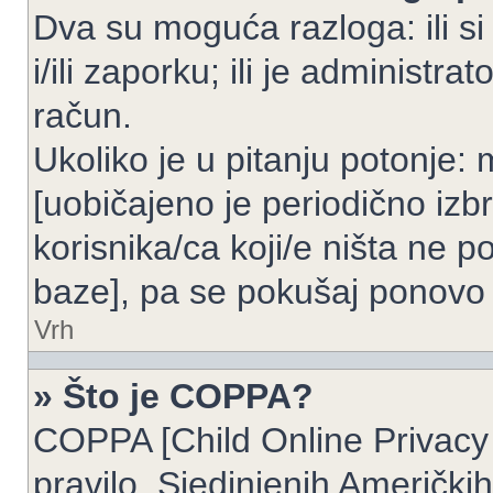
Dva su moguća razloga: ili si
i/ili zaporku; ili je administrat
račun.
Ukoliko je u pitanju potonje: 
[uobičajeno je periodično izbr
korisnika/ca koji/e ništa ne p
baze], pa se pokušaj ponovo re
Vrh
» Što je COPPA?
COPPA [Child Online Privacy 
pravilo, Sjedinjenih Američk