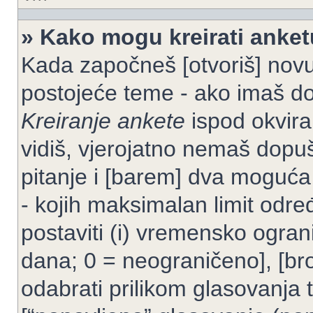
» Kako mogu kreirati anke
Kada započneš [otvoriš] novu t
postojeće teme - ako imaš do
Kreiranje ankete
ispod okvira
vidiš, vjerojatno nemaš dopuš
pitanje i [barem] dva moguća
- kojih maksimalan limit odre
postaviti (i) vremensko ogran
dana; 0 = neograničeno], [bro
odabrati prilikom glasovanja 