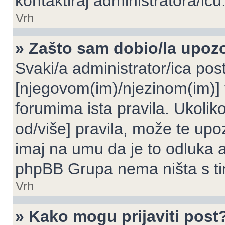
kontaktiraj administratora/icu
Vrh
» Zašto sam dobio/la upoz
Svaki/a administrator/ica post
[njegovom(im)/njezinom(im)] 
forumima ista pravila. Ukoliko
od/više] pravila, može te upoz
imaj na umu da je to odluka a
phpBB Grupa nema ništa s t
Vrh
» Kako mogu prijaviti post