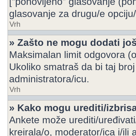
[“ponovljeno” glasovanje (pon
glasovanje za drugu/e opciju/
Vrh
» Zašto ne mogu dodati još
Maksimalan limit odgovora (op
Ukoliko smatraš da bi taj broj
administratora/icu.
Vrh
» Kako mogu urediti/izbris
Ankete može urediti/uređivati/i
kreirala/o, moderator/ica i/ili