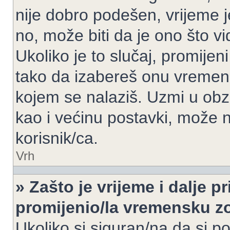
nije dobro podešen, vrijeme j
no, može biti da je ono što v
Ukoliko je to slučaj, promijen
tako da izabereš onu vremen
kojem se nalaziš. Uzmi u obz
kao i većinu postavki, može n
korisnik/ca.
Vrh
» Zašto je vrijeme i dalje 
promijenio/la vremensku 
Ukoliko si siguran/na da si p