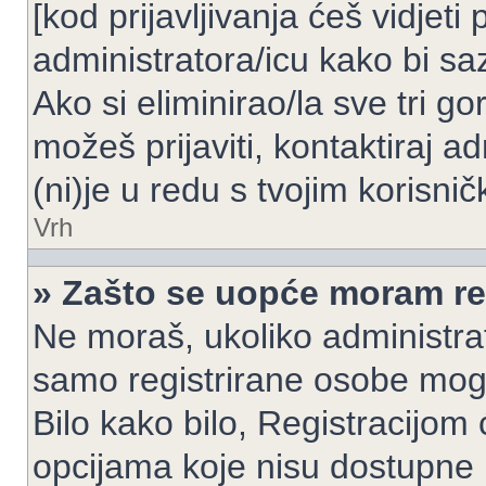
[kod prijavljivanja ćeš vidjeti
administratora/icu kako bi saz
Ako si eliminirao/la sve tri g
možeš prijaviti, kontaktiraj ad
(ni)je u redu s tvojim korisni
Vrh
» Zašto se uopće moram reg
Ne moraš, ukoliko administrato
samo registrirane osobe mogu
Bilo kako bilo, Registracijom
opcijama koje nisu dostupne 