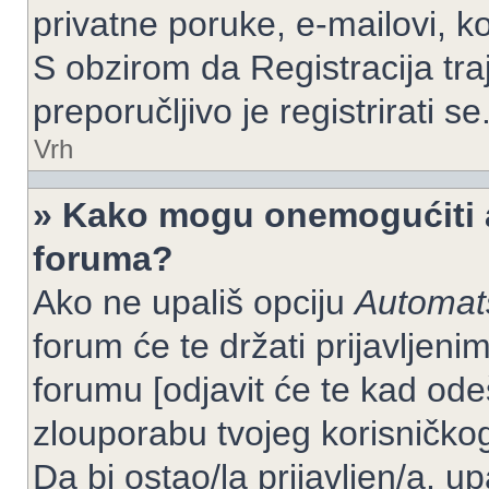
privatne poruke, e-mailovi, ko
S obzirom da Registracija tra
preporučljivo je registrirati se
Vrh
» Kako mogu onemogućiti a
foruma?
Ako ne upališ opciju
Automats
forum će te držati prijavlje
forumu [odjavit će te kad od
zlouporabu tvojeg korisničko
Da bi ostao/la prijavljen/a, up