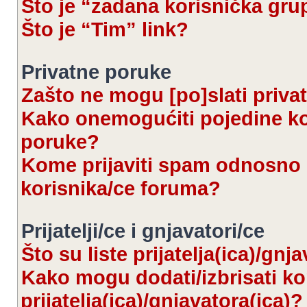
Što je “zadana korisnička gru
Što je “Tim” link?
Privatne poruke
Zašto ne mogu [po]slati priva
Kako onemogućiti pojedine kor
poruke?
Kome prijaviti spam odnosno 
korisnika/ce foruma?
Prijatelji/ce i gnjavatori/ce
Što su liste prijatelja(ica)/gnj
Kako mogu dodati/izbrisati kor
prijatelja(ica)/gnjavatora(ica)?