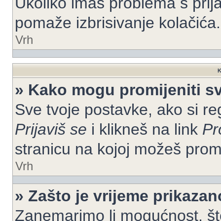
Ukoliko imaš problema s prija
pomaže izbrisivanje kolačića.
Vrh
K
» Kako mogu promijeniti s
Sve tvoje postavke, ako si re
Prijaviš se
i klikneš na link
Pr
stranicu na kojoj možeš prom
Vrh
» Zašto je vrijeme prikaza
Zanemarimo li mogućnost, što