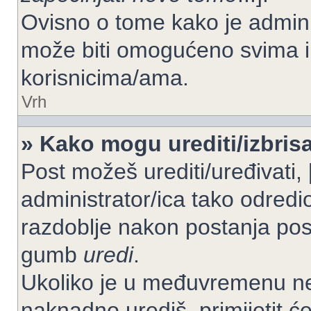
Ovisno o tome kako je adminis
može biti omogućeno svima il
korisnicima/ama.
Vrh
» Kako mogu urediti/izbrisa
Post možeš urediti/uređivati,
administrator/ica tako odre
razdoblje nakon postanja po
gumb
uredi
.
Ukoliko je u međuvremenu net
naknadno urediš, primijetit ć