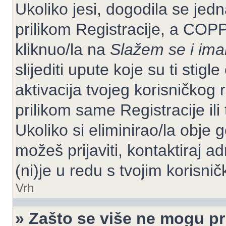
Ukoliko jesi, dogodila se jed
prilikom Registracije, a COP
kliknuo/la na
Slažem se i im
slijediti upute koje su ti stig
aktivacija tvojeg korisničkog r
prilikom same Registracije ili 
Ukoliko si eliminirao/la obje 
možeš prijaviti, kontaktiraj ad
(ni)je u redu s tvojim korisni
Vrh
» Zašto se više ne mogu pri