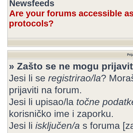
Newsfeeds
Are your forums accessible 
protocols?
Prij
» Zašto se ne mogu prijavit
Jesi li se
registrirao/la
? Moraš
prijaviti na forum.
Jesi li upisao/la
točne podatk
korisničko ime i zaporku.
Jesi li
isključen/a
s foruma [zab