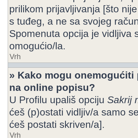
prilikom prijavljivanja [što n
s tuđeg, a ne sa svojeg račun
Spomenuta opcija je vidljiva 
omogućio/la.
Vrh
» Kako mogu onemogućiti 
na online popisu?
U Profilu upališ opciju
Sakrij 
ćeš (p)ostati vidljiv/a samo se
ćeš postati skriven/a].
Vrh