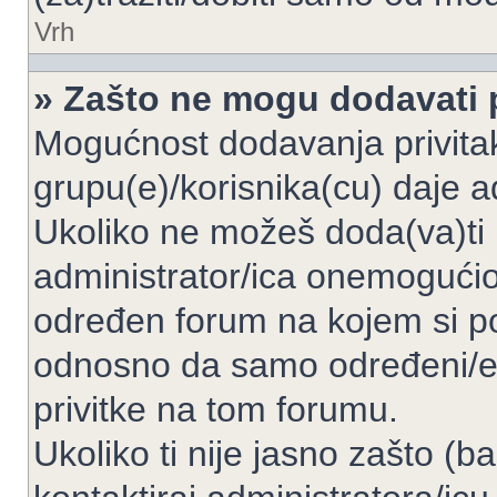
Vrh
» Zašto ne mogu dodavati p
Mogućnost dodavanja privita
grupu(e)/korisnika(cu) daje a
Ukoliko ne možeš doda(va)ti 
administrator/ica onemogućio/
određen forum na kojem si po
odnosno da samo određeni/e 
privitke na tom forumu.
Ukoliko ti nije jasno zašto (b