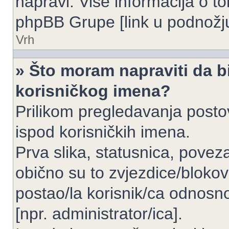
napravi. Više informacija o 
phpBB Grupe [link u podnožju
Vrh
» Što moram napraviti da bi
korisničkog imena?
Prilikom pregledavanja postov
ispod korisničkih imena.
Prva slika, statusnica, povez
obično su to zvjezdice/blokov
postao/la korisnik/ca odnosno
[npr. administrator/ica].