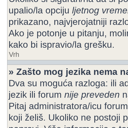
upalio/la opciju
ljetnog vrem
prikazano, najvjerojatniji raz
Ako je potonje u pitanju, moli
kako bi ispravio/la grešku.
Vrh
» Zašto mog jezika nema n
Dva su moguća razloga: ili ad
jezik ili forum
nije preveden
na
Pitaj administratora/icu foruma
koji želiš. Ukoliko ne postoji 