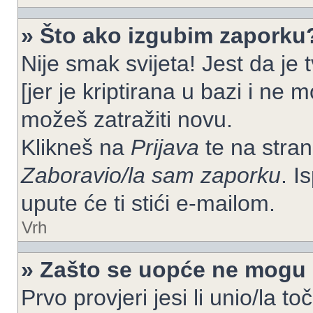
» Što ako izgubim zaporku
Nije smak svijeta! Jest da je
[jer je kriptirana u bazi i ne 
možeš zatražiti novu.
Klikneš na
Prijava
te na strani
Zaboravio/la sam zaporku
. I
upute će ti stići e-mailom.
Vrh
» Zašto se uopće ne mogu p
Prvo provjeri jesi li unio/la t