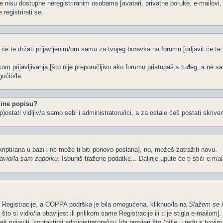
e nisu dostupne neregistriranim osobama [avatari, privatne poruke, e-mailovi, k
registrirati se.
 će te držati prijavljenim/om samo za tvojeg boravka na forumu [odjavit će t
ikom prijavljivanja [što nije preporučljivo ako forumu pristupaš s tuđeg, a ne s
ućio/la.
ine popisu?
)ostati vidljiv/a samo sebi i administratoru/ici, a za ostale ćeš postati skriven
kriptirana u bazi i ne može ti biti ponovo poslana], no, možeš zatražiti novu.
avio/la sam zaporku
. Ispuniš tražene podatke... Daljnje upute će ti stići e-ma
om Registracije, a COPPA podrška je bila omogućena, kliknuo/la na
Slažem se 
o si vidio/la obavijest ili prilikom same Registracije ili ti je stigla e-mailom].
š prijaviti, kontaktiraj administratora/icu [da provjeri što (ni)je u redu s tvoj