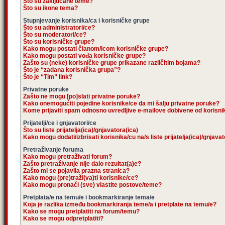
Što su zaključane teme?
Što su ikone tema?
Stupnjevanje korisnika/ca i korisničke grupe
Što su administratori/ce?
Što su moderatori/ce?
Što su korisničke grupe?
Kako mogu postati članom/icom korisničke grupe?
Kako mogu postati vođa korisničke grupe?
Zašto su (neke) korisničke grupe prikazane različitim bojama?
Što je “zadana korisnička grupa”?
Što je “Tim” link?
Privatne poruke
Zašto ne mogu [po]slati privatne poruke?
Kako onemogućiti pojedine korisnike/ce da mi šalju privatne poruke?
Kome prijaviti spam odnosno uvredljive e-mailove dobivene od korisn
Prijatelji/ce i gnjavatori/ce
Što su liste prijatelja(ica)/gnjavatora(ica)
Kako mogu dodati/izbrisati korisnika/cu na/s liste prijatelja(ica)/gnjava
Pretraživanje foruma
Kako mogu pretraživati forum?
Zašto pretraživanje nije dalo rezultat(a)e?
Zašto mi se pojavila prazna stranica?
Kako mogu (pre)traži(va)ti korisnike/ce?
Kako mogu pronaći (sve) vlastite postove/teme?
Pretplata/e na temu/e i bookmarkiranje tema/e
Koja je razlika između bookmarkiranja teme/a i pretplate na temu/e?
Kako se mogu pretplatiti na forum/temu?
Kako se mogu odpretplatiti?