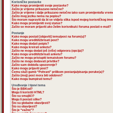
Korisničke postavke
Kako mogu promijeniti svoje postavke?
Zašto je vrijeme prikazano netočno?
Zašto je vrijeme i dalje prikazano netočno iako sam promijenio/la vre
Zašto mog jezika nema na popisu?
Što moram napraviti da bi se vidjela slika ispod mojeg korisničkog im
Kako mogu promijeniti svoj status?
Zašto se moram prijaviti ako želim korisniku/ci foruma poslati e-mail?
Postanje
Kako mogu postati [objaviti] temu/post na forum(u)?
Kako mogu urediti/izbrisati post?
Kako mogu dodati potpis?
Kako mogu kreirati anketu?
Zašto ne mogu dodati još (više) odgovora (opcija)?
Kako mogu urediti/izbrisati anketu?
Zašto ne mogu pristupiti tematskom forumu?
Zašto ne mogu dodavati privitke?
Zašto sam dobio/la upozorenje?
Kako mogu prijaviti post?
Čemu služi gumb “Pohrani” prilikom postanja/pisanja poruke(a)?
Zašto (moj) post mora biti odobren?
Kako mogu bumpirati temu?
Uređivanje i tipovi tema
Što je BBKod?
Mogu li koristiti HTML?
Što su smajlići?
Mogu li postati slike?
Što su globalne obavijesti?
Što su obavijesti?
Što je “važno”?