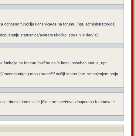
a odnosno funkciju korisnika/ce na forumu [npr. administrator/ica].
dopuštenju statusnica/avatara ukoliko isto/a nije dao/la].
ene funkcije na forumu [obično oni/e imaju poseban status, npr.
ce)/moderatori(ce) mogu
smanjiti
nečiji status [npr. smanjenjem broja
egistrirani/e korisnici/e [čime se sprečava zlouporaba forumova e-