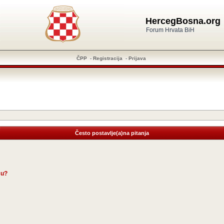
HercegBosna.org
Forum Hrvata BiH
ČPP
-
Registracija
-
Prijava
Često postavlje(a)na pitanja
su?