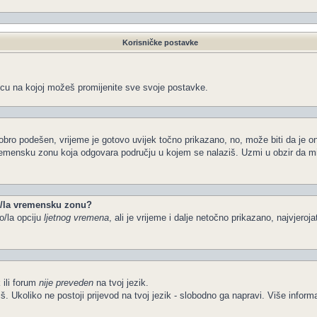
Korisničke postavke
icu na kojoj možeš promijenite sve svoje postavke.
obro podešen, vrijeme je gotovo uvijek točno prikazano, no, može biti da je o
vremensku zonu koja odgovara području u kojem se nalaziš. Uzmi u obzir da m
io/la vremensku zonu?
o/la opciju
ljetnog vremena
, ali je vrijeme i dalje netočno prikazano, najvjeroj
 ili forum
nije preveden
na tvoj jezik.
želiš. Ukoliko ne postoji prijevod na tvoj jezik - slobodno ga napravi. Više in