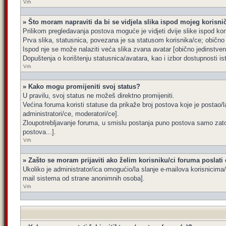
Vrh
» Što moram napraviti da bi se vidjela slika ispod mojeg korisn
Prilikom pregledavanja postova moguće je vidjeti dvije slike ispod kor
Prva slika, statusnica, povezana je sa statusom korisnika/ce; obično s
Ispod nje se može nalaziti veća slika zvana avatar [obično jedinstve
Dopuštenja o korištenju statusnica/avatara, kao i izbor dostupnosti is
Vrh
» Kako mogu promijeniti svoj status?
U pravilu, svoj status ne možeš direktno promijeniti.
Većina foruma koristi statuse da prikaže broj postova koje je postao/la
administratori/ce, moderatori/ce].
Zloupotrebljavanje foruma, u smislu postanja puno postova samo zato
postova...].
Vrh
» Zašto se moram prijaviti ako želim korisniku/ci foruma poslati
Ukoliko je administrator/ica omogućio/la slanje e-mailova korisnicim
mail sistema od strane anonimnih osoba].
Vrh