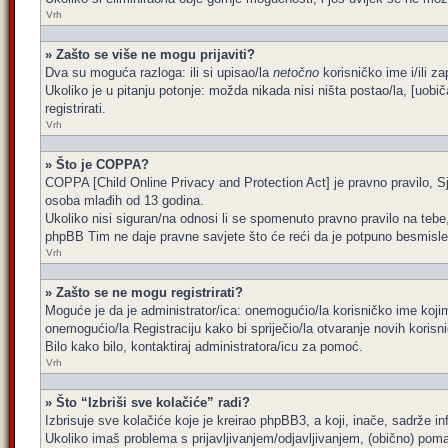
Vrh
» Zašto se više ne mogu prijaviti?
Dva su moguća razloga: ili si upisao/la
netočno
korisničko ime i/ili za
Ukoliko je u pitanju potonje: možda nikada nisi ništa postao/la, [uobi
registrirati.
Vrh
» Što je COPPA?
COPPA [Child Online Privacy and Protection Act] je pravno pravilo, Sj
osoba mlađih od 13 godina.
Ukoliko nisi siguran/na odnosi li se spomenuto pravno pravilo na tebe
phpBB Tim ne daje pravne savjete što će reći da je potpuno besmisle
Vrh
» Zašto se ne mogu registrirati?
Moguće je da je administrator/ica: onemogućio/la korisničko ime kojim 
onemogućio/la Registraciju kako bi spriječio/la otvaranje novih korisn
Bilo kako bilo, kontaktiraj administratora/icu za pomoć.
Vrh
» Što “Izbriši sve kolačiće” radi?
Izbrisuje sve kolačiće koje je kreirao phpBB3, a koji, inače, sadrže 
Ukoliko imaš problema s prijavljivanjem/odjavljivanjem, (obično) poma