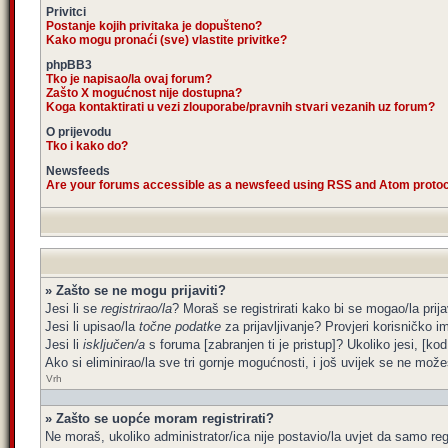
Privitci
Postanje kojih privitaka je dopušteno?
Kako mogu pronaći (sve) vlastite privitke?
phpBB3
Tko je napisao/la ovaj forum?
Zašto X mogućnost nije dostupna?
Koga kontaktirati u vezi zlouporabe/pravnih stvari vezanih uz forum?
O prijevodu
Tko i kako do?
Newsfeeds
Are your forums accessible as a newsfeed using RSS and Atom proto
» Zašto se ne mogu prijaviti?
Jesi li se
registrirao/la
? Moraš se registrirati kako bi se mogao/la prija
Jesi li upisao/la
točne podatke
za prijavljivanje? Provjeri korisničko i
Jesi li
isključen/a
s foruma [zabranjen ti je pristup]? Ukoliko jesi, [kod
Ako si eliminirao/la sve tri gornje mogućnosti, i još uvijek se ne možeš
Vrh
» Zašto se uopće moram registrirati?
Ne moraš, ukoliko administrator/ica nije postavio/la uvjet da samo re