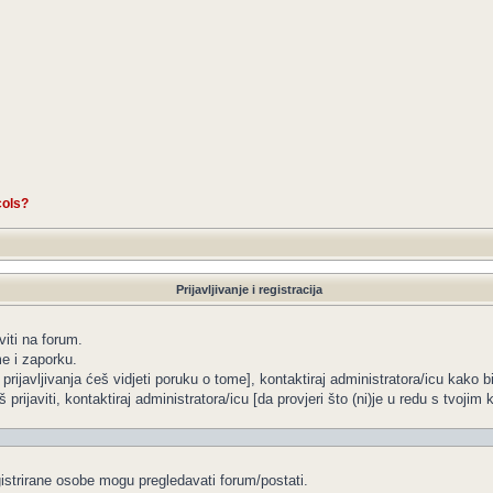
cols?
Prijavljivanje i registracija
viti na forum.
me i zaporku.
 prijavljivanja ćeš vidjeti poruku o tome], kontaktiraj administratora/icu kako b
 prijaviti, kontaktiraj administratora/icu [da provjeri što (ni)je u redu s tvoji
gistrirane osobe mogu pregledavati forum/postati.