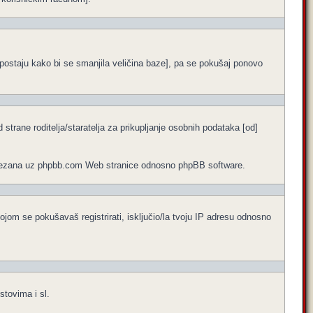
ne postaju kako bi se smanjila veličina baze], pa se pokušaj ponovo
trane roditelja/staratelja za prikupljanje osobnih podataka [od]
no vezana uz phpbb.com Web stranice odnosno phpBB software.
ojom se pokušavaš registrirati, isključio/la tvoju IP adresu odnosno
stovima i sl.