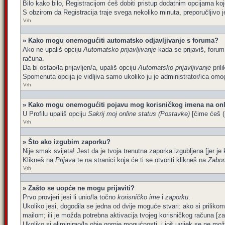
Bilo kako bilo, Registracijom ćeš dobiti pristup dodatnim opcijama koj
S obzirom da Registracija traje svega nekoliko minuta, preporučljivo je 
Vrh
» Kako mogu onemogućiti automatsko odjavljivanje s foruma?
Ako ne upališ opciju
Automatsko prijavljivanje
kada se prijaviš, forum
računa.
Da bi ostao/la prijavljen/a, upališ opciju
Automatsko prijavljivanje
pril
Spomenuta opcija je vidljiva samo ukoliko ju je administrator/ica omog
Vrh
» Kako mogu onemogućiti pojavu mog korisničkog imena na onl
U Profilu upališ opciju
Sakrij moj online status (Postavke)
[čime ćeš (p
Vrh
» Što ako izgubim zaporku?
Nije smak svijeta! Jest da je tvoja trenutna zaporka izgubljena [jer je 
Klikneš na
Prijava
te na stranici koja će ti se otvoriti klikneš na
Zabor
Vrh
» Zašto se uopće ne mogu prijaviti?
Prvo provjeri jesi li unio/la točno
korisničko ime
i
zaporku
.
Ukoliko jesi, dogodila se jedna od dvije moguće stvari: ako si prilik
mailom; ili je možda potrebna aktivacija tvojeg korisničkog računa [za št
Ukoliko si eliminirao/la obje gornje mogućnosti, i još uvijek se ne može