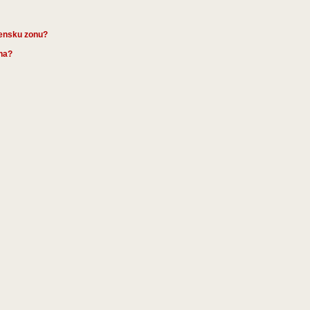
mensku zonu?
ena?