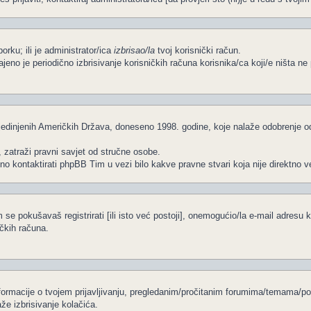
porku; ili je administrator/ica
izbrisao/la
tvoj korisnički račun.
čajeno je periodično izbrisivanje korisničkih računa korisnika/ca koji/e ništa 
edinjenih Američkih Država, doneseno 1998. godine, koje nalaže odobrenje od s
, zatraži pravni savjet od stručne osobe.
no kontaktirati phpBB Tim u vezi bilo kakve pravne stvari koja nije direkt
se pokušavaš registrirati [ili isto već postoji], onemogućio/la e-mail adresu k
ičkih računa.
informacije o tvojem prijavljivanju, pregledanim/pročitanim forumima/temama/po
že izbrisivanje kolačića.