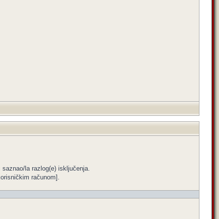
i saznao/la razlog(e) isključenja.
m korisničkim računom].