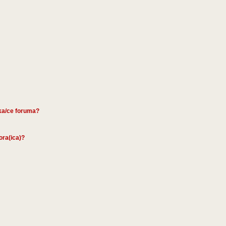
ika/ce foruma?
tora(ica)?