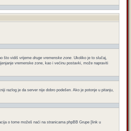
no što vidiš vrijeme
druge vremenske zone
. Ukoliko je to slučaj,
ijenjanje vremenske zone, kao i većinu postavki, može napraviti
atniji razlog je da server nije dobro podešen. Ako je potonje u pitanju,
formacija o tome možeš naći na stranicama phpBB Grupe [link u