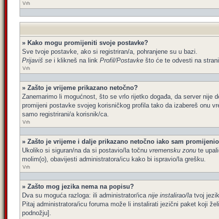
Vrh
» Kako mogu promijeniti svoje postavke?
Sve tvoje postavke, ako si registriran/a, pohranjene su u bazi.
Prijaviš se
i klikneš na link
Profil/Postavke
što će te odvesti na stran
Vrh
» Zašto je vrijeme prikazano netočno?
Zanemarimo li mogućnost, što se vrlo rijetko događa, da server nije d
promijeni postavke svojeg korisničkog profila tako da izabereš onu 
samo registrirani/a korisnik/ca.
Vrh
» Zašto je vrijeme i dalje prikazano netočno iako sam promijen
Ukoliko si siguran/na da si postavio/la točnu
vremensku zonu
te upali
molim(o), obavijesti administratora/icu kako bi ispravio/la grešku.
Vrh
» Zašto mog jezika nema na popisu?
Dva su moguća razloga: ili administrator/ica
nije instalirao/la
tvoj jezik
Pitaj administratora/icu foruma može li instalirati jezični paket koji 
podnožju].