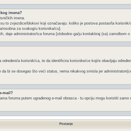
ičkog imena?
isničkih imena.
u to zvjezdice/blokovi koji označavaju: koliko je postova postao/la korisnik/c
na/osobna za svakog/u korisnika/cu].
tih, daje administrator/ica foruma [slobodno ga/ju kontaktiraj (sa) zamolbom o 
 određeni/a korisnik/ca, te da identificira korisnike/ce koji/e obavljaju određ
 da bi se dosegao što veći status, nema nikakvog smisla jer administratori(
 e-mail?
a/ama foruma putem ugrađenog e-mail obrasca - tu opciju mogu koristiti samo r
Postanje