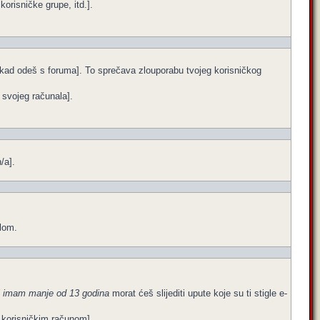
orisničke grupe, itd.].
e kad odeš s foruma]. To sprečava zlouporabu tvojeg korisničkog
a svojeg računala].
/a].
ilom.
i imam manje od 13 godina
morat ćeš slijediti upute koje su ti stigle e-
im korisničkim računom].