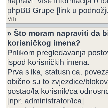
napravi. Više informacija o 
phpBB Grupe [link u podnožju
Vrh
» Što moram napraviti da bi
korisničkog imena?
Prilikom pregledavanja postov
ispod korisničkih imena.
Prva slika, statusnica, povez
obično su to zvjezdice/blokov
postao/la korisnik/ca odnosno
[npr. administrator/ica].