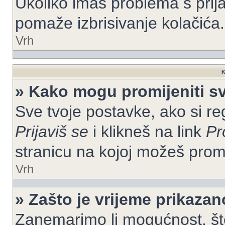
Ukoliko imaš problema s prija
pomaže izbrisivanje kolačića.
Vrh
K
» Kako mogu promijeniti s
Sve tvoje postavke, ako si re
Prijaviš se
i klikneš na link
Pr
stranicu na kojoj možeš prom
Vrh
» Zašto je vrijeme prikaza
Zanemarimo li mogućnost, što