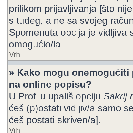
prilikom prijavljivanja [što n
s tuđeg, a ne sa svojeg račun
Spomenuta opcija je vidljiva 
omogućio/la.
Vrh
» Kako mogu onemogućiti 
na online popisu?
U Profilu upališ opciju
Sakrij 
ćeš (p)ostati vidljiv/a samo se
ćeš postati skriven/a].
Vrh