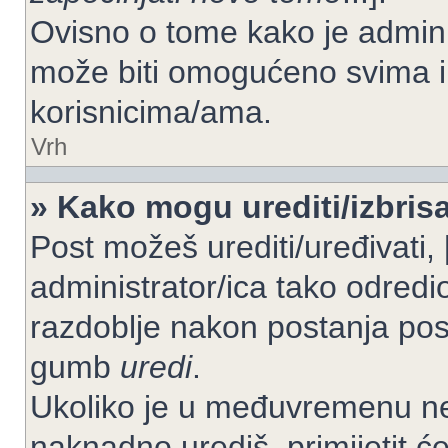
Ovisno o tome kako je adminis
može biti omogućeno svima il
korisnicima/ama.
Vrh
» Kako mogu urediti/izbrisa
Post možeš urediti/uređivati,
administrator/ica tako odre
razdoblje nakon postanja po
gumb
uredi
.
Ukoliko je u međuvremenu net
naknadno urediš, primijetit ć