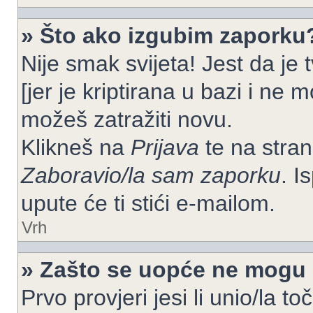
» Što ako izgubim zaporku
Nije smak svijeta! Jest da je
[jer je kriptirana u bazi i ne 
možeš zatražiti novu.
Klikneš na
Prijava
te na strani
Zaboravio/la sam zaporku
. I
upute će ti stići e-mailom.
Vrh
» Zašto se uopće ne mogu p
Prvo provjeri jesi li unio/la t