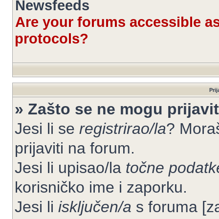
Newsfeeds
Are your forums accessible 
protocols?
Prij
» Zašto se ne mogu prijavit
Jesi li se
registrirao/la
? Moraš
prijaviti na forum.
Jesi li upisao/la
točne podatk
korisničko ime i zaporku.
Jesi li
isključen/a
s foruma [zab