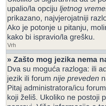
upalio/la opciju
ljetnog vrem
prikazano, najvjerojatniji raz
Ako je potonje u pitanju, moli
kako bi ispravio/la grešku.
Vrh
» Zašto mog jezika nema n
Dva su moguća razloga: ili ad
jezik ili forum
nije preveden
na
Pitaj administratora/icu foruma
koji želiš. Ukoliko ne postoji 