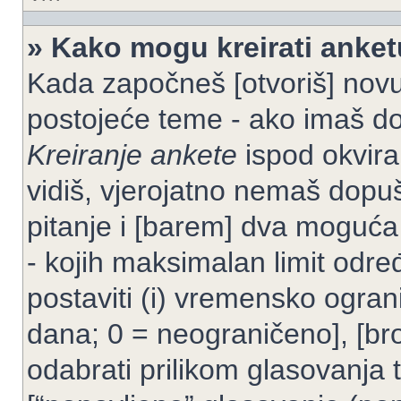
» Kako mogu kreirati anke
Kada započneš [otvoriš] novu t
postojeće teme - ako imaš do
Kreiranje ankete
ispod okvira
vidiš, vjerojatno nemaš dopuš
pitanje i [barem] dva moguća
- kojih maksimalan limit odre
postaviti (i) vremensko ogran
dana; 0 = neograničeno], [bro
odabrati prilikom glasovanja 