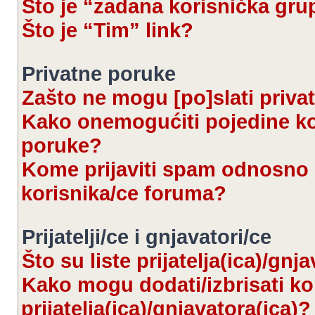
Što je “zadana korisnička gru
Što je “Tim” link?
Privatne poruke
Zašto ne mogu [po]slati priva
Kako onemogućiti pojedine kor
poruke?
Kome prijaviti spam odnosno 
korisnika/ce foruma?
Prijatelji/ce i gnjavatori/ce
Što su liste prijatelja(ica)/gnj
Kako mogu dodati/izbrisati kor
prijatelja(ica)/gnjavatora(ica)?