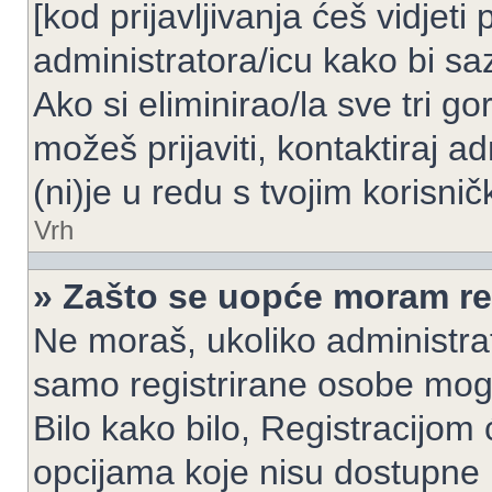
[kod prijavljivanja ćeš vidjeti
administratora/icu kako bi saz
Ako si eliminirao/la sve tri g
možeš prijaviti, kontaktiraj ad
(ni)je u redu s tvojim korisni
Vrh
» Zašto se uopće moram reg
Ne moraš, ukoliko administrato
samo registrirane osobe mogu
Bilo kako bilo, Registracijom
opcijama koje nisu dostupne 