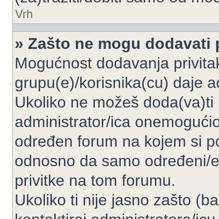
Vrh
» Zašto ne mogu dodavati p
Mogućnost dodavanja privita
grupu(e)/korisnika(cu) daje a
Ukoliko ne možeš doda(va)ti 
administrator/ica onemogućio/
određen forum na kojem si po
odnosno da samo određeni/e 
privitke na tom forumu.
Ukoliko ti nije jasno zašto (b