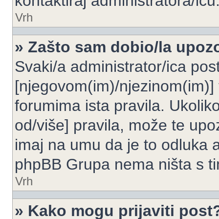
kontaktiraj administratora/icu
Vrh
» Zašto sam dobio/la upoz
Svaki/a administrator/ica post
[njegovom(im)/njezinom(im)] 
forumima ista pravila. Ukoliko
od/više] pravila, može te upoz
imaj na umu da je to odluka a
phpBB Grupa nema ništa s t
Vrh
» Kako mogu prijaviti post