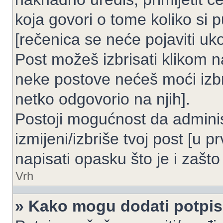
koja govori o tome koliko si p
[rečenica se neće pojaviti uko
Post možeš izbrisati klikom
neke postove nećeš moći izbr
netko odgovorio na njih].
Postoji mogućnost da adminis
izmijeni/izbriše tvoj post [u 
napisati opasku što je i zašto 
Vrh
» Kako mogu dodati potpi