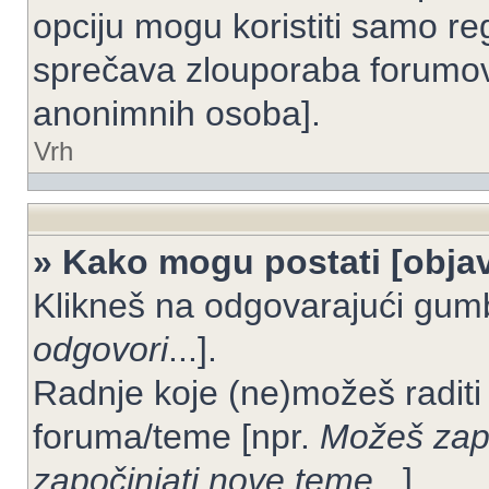
opciju mogu koristiti samo reg
sprečava zlouporaba forumov
anonimnih osoba].
Vrh
» Kako mogu postati [objav
Klikneš na odgovarajući gum
odgovori
...].
Radnje koje (ne)možeš raditi
foruma/teme [npr.
Možeš zapo
započinjati nove teme
...].