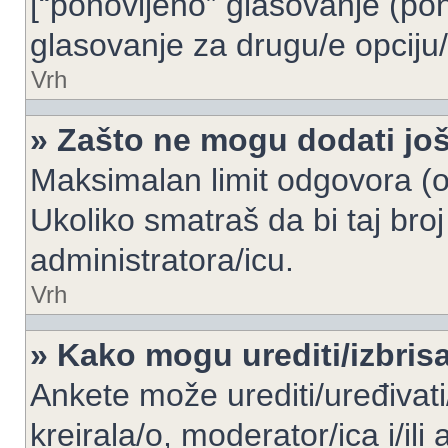
[“ponovljeno” glasovanje (pon
glasovanje za drugu/e opciju/
Vrh
» Zašto ne mogu dodati još
Maksimalan limit odgovora (op
Ukoliko smatraš da bi taj broj
administratora/icu.
Vrh
» Kako mogu urediti/izbris
Ankete može urediti/uređivati/i
kreirala/o, moderator/ica i/ili