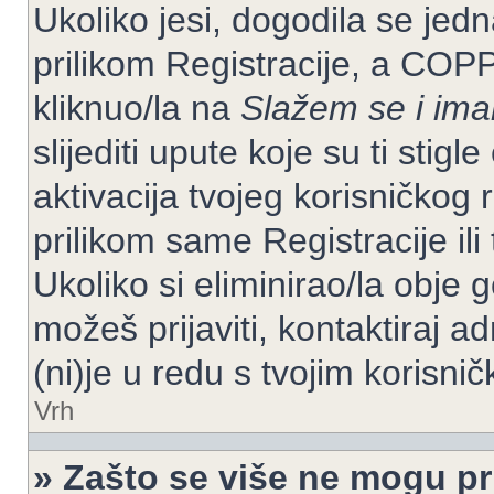
Ukoliko jesi, dogodila se jed
prilikom Registracije, a COP
kliknuo/la na
Slažem se i im
slijediti upute koje su ti stig
aktivacija tvojeg korisničkog r
prilikom same Registracije ili 
Ukoliko si eliminirao/la obje 
možeš prijaviti, kontaktiraj ad
(ni)je u redu s tvojim korisni
Vrh
» Zašto se više ne mogu pri