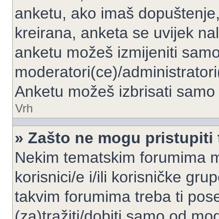
anketu, ako imaš dopuštenje, 
kreirana, anketa se uvijek nal
anketu možeš izmijeniti samo 
moderatori(ce)/administratori
Anketu možeš izbrisati samo a
Vrh
» Zašto ne mogu pristupit
Nekim tematskim forumima mo
korisnici/e i/ili korisničke gr
takvim forumima treba ti pos
(za)tražiti/dobiti samo od mod