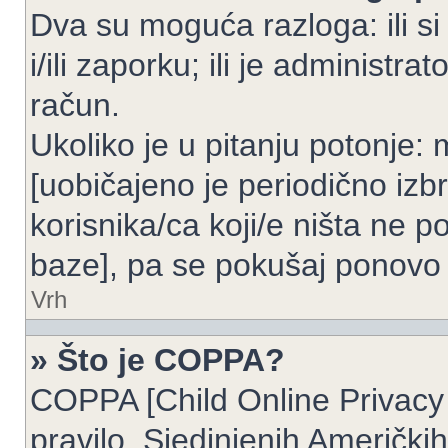
Dva su moguća razloga: ili si
i/ili zaporku; ili je administrat
račun.
Ukoliko je u pitanju potonje: 
[uobičajeno je periodično izbr
korisnika/ca koji/e ništa ne p
baze], pa se pokušaj ponovo re
Vrh
» Što je COPPA?
COPPA [Child Online Privacy 
pravilo, Sjedinjenih Američk