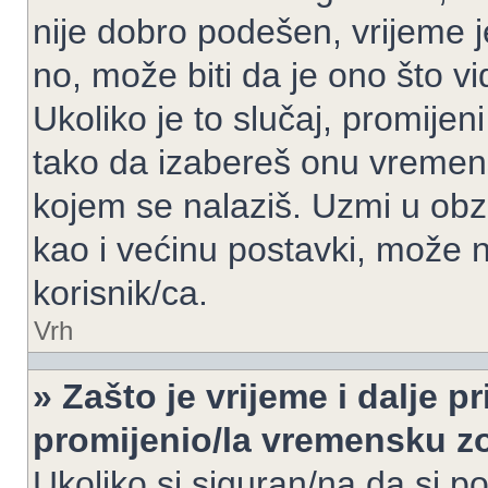
nije dobro podešen, vrijeme j
no, može biti da je ono što v
Ukoliko je to slučaj, promijen
tako da izabereš onu vremen
kojem se nalaziš. Uzmi u obz
kao i većinu postavki, može n
korisnik/ca.
Vrh
» Zašto je vrijeme i dalje 
promijenio/la vremensku 
Ukoliko si siguran/na da si p