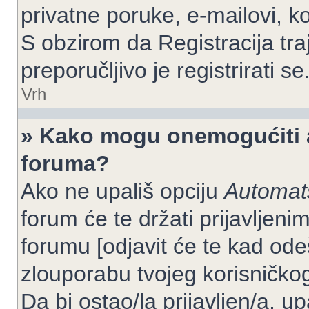
privatne poruke, e-mailovi, ko
S obzirom da Registracija tra
preporučljivo je registrirati se
Vrh
» Kako mogu onemogućiti a
foruma?
Ako ne upališ opciju
Automats
forum će te držati prijavlje
forumu [odjavit će te kad od
zlouporabu tvojeg korisničko
Da bi ostao/la prijavljen/a, up