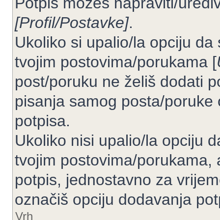
Potpis možeš napraviti/uređiv
[Profil/Postavke]
.
Ukoliko si upalio/la opciju d
tvojim postovima/porukama [
post/poruku ne želiš dodati p
pisanja samog posta/poruke 
potpisa.
Ukoliko nisi upalio/la opciju
tvojim postovima/porukama, a
potpis, jednostavno za vrije
označiš opciju dodavanja pot
Vrh