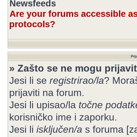
Newsfeeds
Are your forums accessible 
protocols?
Prij
» Zašto se ne mogu prijavit
Jesi li se
registrirao/la
? Moraš
prijaviti na forum.
Jesi li upisao/la
točne podatk
korisničko ime i zaporku.
Jesi li
isključen/a
s foruma [zab