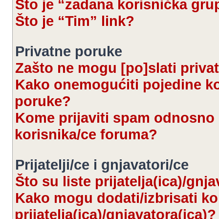
Što je “zadana korisnička gru
Što je “Tim” link?
Privatne poruke
Zašto ne mogu [po]slati priva
Kako onemogućiti pojedine kor
poruke?
Kome prijaviti spam odnosno 
korisnika/ce foruma?
Prijatelji/ce i gnjavatori/ce
Što su liste prijatelja(ica)/gnj
Kako mogu dodati/izbrisati kor
prijatelja(ica)/gnjavatora(ica)?