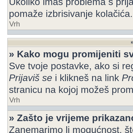
Ukoliko imaš problema s prija
pomaže izbrisivanje kolačića.
Vrh
K
» Kako mogu promijeniti s
Sve tvoje postavke, ako si re
Prijaviš se
i klikneš na link
Pr
stranicu na kojoj možeš prom
Vrh
» Zašto je vrijeme prikaza
Zanemarimo li mogućnost, što