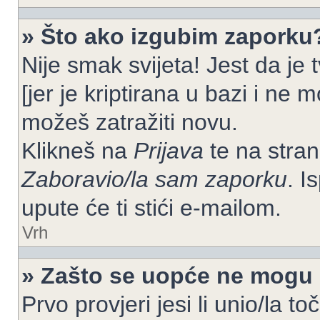
» Što ako izgubim zaporku
Nije smak svijeta! Jest da je
[jer je kriptirana u bazi i ne 
možeš zatražiti novu.
Klikneš na
Prijava
te na strani
Zaboravio/la sam zaporku
. I
upute će ti stići e-mailom.
Vrh
» Zašto se uopće ne mogu p
Prvo provjeri jesi li unio/la t