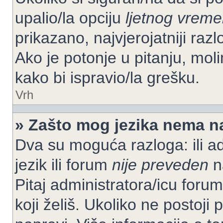
upalio/la opciju
ljetnog vrem
prikazano, najvjerojatniji raz
Ako je potonje u pitanju, moli
kako bi ispravio/la grešku.
Vrh
» Zašto mog jezika nema n
Dva su moguća razloga: ili ad
jezik ili forum
nije preveden
na
Pitaj administratora/icu foruma
koji želiš. Ukoliko ne postoji 