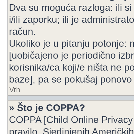
Dva su moguća razloga: ili si
i/ili zaporku; ili je administrat
račun.
Ukoliko je u pitanju potonje: 
[uobičajeno je periodično izbr
korisnika/ca koji/e ništa ne p
baze], pa se pokušaj ponovo re
Vrh
» Što je COPPA?
COPPA [Child Online Privacy 
pravilo, Sjedinjenih Američk