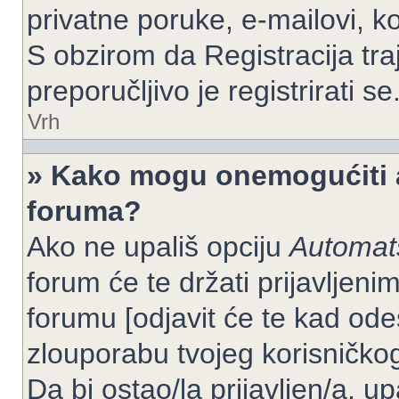
privatne poruke, e-mailovi, ko
S obzirom da Registracija tra
preporučljivo je registrirati se
Vrh
» Kako mogu onemogućiti a
foruma?
Ako ne upališ opciju
Automats
forum će te držati prijavlje
forumu [odjavit će te kad od
zlouporabu tvojeg korisničko
Da bi ostao/la prijavljen/a, up