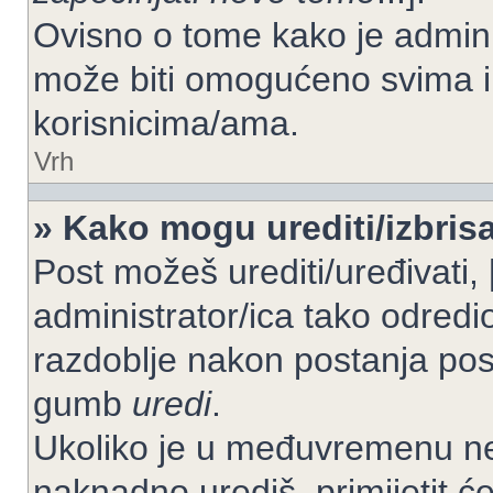
Ovisno o tome kako je adminis
može biti omogućeno svima il
korisnicima/ama.
Vrh
» Kako mogu urediti/izbrisa
Post možeš urediti/uređivati,
administrator/ica tako odre
razdoblje nakon postanja po
gumb
uredi
.
Ukoliko je u međuvremenu net
naknadno urediš, primijetit ć