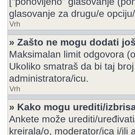
[“ponovljeno” glasovanje (pon
glasovanje za drugu/e opciju/
Vrh
» Zašto ne mogu dodati još
Maksimalan limit odgovora (op
Ukoliko smatraš da bi taj broj
administratora/icu.
Vrh
» Kako mogu urediti/izbris
Ankete može urediti/uređivati/i
kreirala/o, moderator/ica i/ili