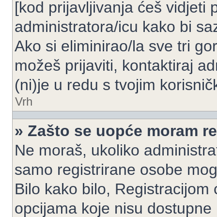
[kod prijavljivanja ćeš vidjeti
administratora/icu kako bi saz
Ako si eliminirao/la sve tri g
možeš prijaviti, kontaktiraj ad
(ni)je u redu s tvojim korisni
Vrh
» Zašto se uopće moram reg
Ne moraš, ukoliko administrato
samo registrirane osobe mogu
Bilo kako bilo, Registracijom
opcijama koje nisu dostupne 