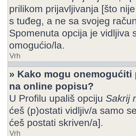
prilikom prijavljivanja [što n
s tuđeg, a ne sa svojeg račun
Spomenuta opcija je vidljiva 
omogućio/la.
Vrh
» Kako mogu onemogućiti 
na online popisu?
U Profilu upališ opciju
Sakrij 
ćeš (p)ostati vidljiv/a samo se
ćeš postati skriven/a].
Vrh