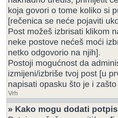
koja govori o tome koliko si p
[rečenica se neće pojaviti uko
Post možeš izbrisati klikom
neke postove nećeš moći izbr
netko odgovorio na njih].
Postoji mogućnost da adminis
izmijeni/izbriše tvoj post [u 
napisati opasku što je i zašto 
Vrh
» Kako mogu dodati potpi