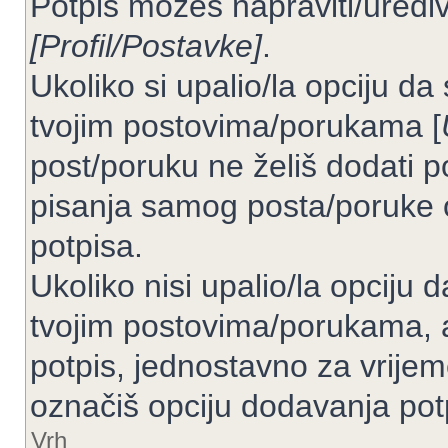
Potpis možeš napraviti/uređiv
[Profil/Postavke]
.
Ukoliko si upalio/la opciju d
tvojim postovima/porukama [
post/poruku ne želiš dodati p
pisanja samog posta/poruke 
potpisa.
Ukoliko nisi upalio/la opciju
tvojim postovima/porukama, a
potpis, jednostavno za vrije
označiš opciju dodavanja pot
Vrh