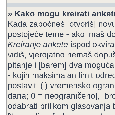
» Kako mogu kreirati anke
Kada započneš [otvoriš] novu t
postojeće teme - ako imaš do
Kreiranje ankete
ispod okvira
vidiš, vjerojatno nemaš dopuš
pitanje i [barem] dva moguća
- kojih maksimalan limit odre
postaviti (i) vremensko ogran
dana; 0 = neograničeno], [bro
odabrati prilikom glasovanja 