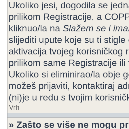
Ukoliko jesi, dogodila se jed
prilikom Registracije, a COP
kliknuo/la na
Slažem se i im
slijediti upute koje su ti stig
aktivacija tvojeg korisničkog r
prilikom same Registracije ili 
Ukoliko si eliminirao/la obje 
možeš prijaviti, kontaktiraj ad
(ni)je u redu s tvojim korisni
Vrh
» Zašto se više ne mogu pri