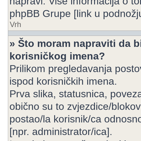
napravi. Više informacija o 
phpBB Grupe [link u podnožju
Vrh
» Što moram napraviti da bi
korisničkog imena?
Prilikom pregledavanja postov
ispod korisničkih imena.
Prva slika, statusnica, povez
obično su to zvjezdice/blokov
postao/la korisnik/ca odnosno
[npr. administrator/ica].