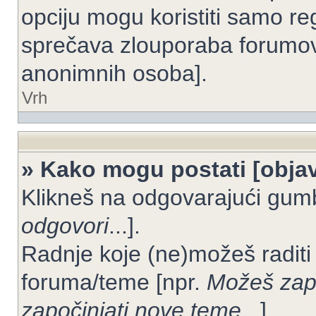
opciju mogu koristiti samo reg
sprečava zlouporaba forumov
anonimnih osoba].
Vrh
» Kako mogu postati [objav
Klikneš na odgovarajući gum
odgovori
...].
Radnje koje (ne)možeš raditi
foruma/teme [npr.
Možeš zapo
započinjati nove teme
...].