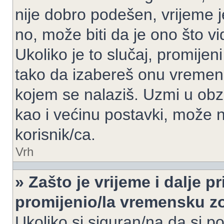
nije dobro podešen, vrijeme j
no, može biti da je ono što v
Ukoliko je to slučaj, promijen
tako da izabereš onu vremen
kojem se nalaziš. Uzmi u obz
kao i većinu postavki, može n
korisnik/ca.
Vrh
» Zašto je vrijeme i dalje 
promijenio/la vremensku 
Ukoliko si siguran/na da si p