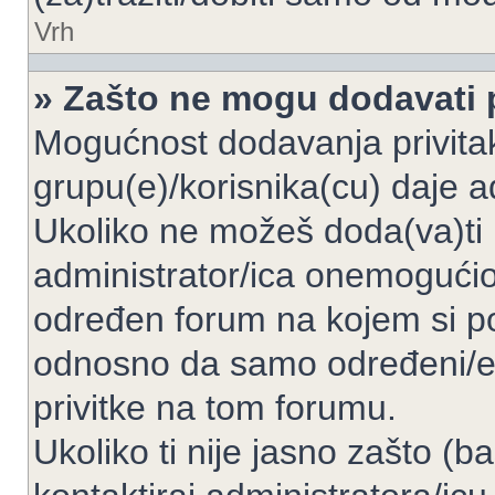
Vrh
» Zašto ne mogu dodavati p
Mogućnost dodavanja privita
grupu(e)/korisnika(cu) daje a
Ukoliko ne možeš doda(va)ti 
administrator/ica onemogućio/
određen forum na kojem si po
odnosno da samo određeni/e 
privitke na tom forumu.
Ukoliko ti nije jasno zašto (b