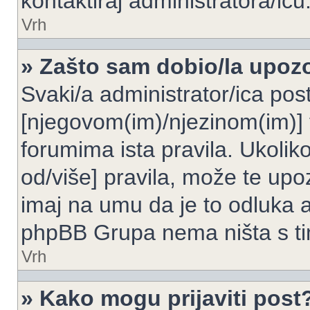
kontaktiraj administratora/icu
Vrh
» Zašto sam dobio/la upoz
Svaki/a administrator/ica post
[njegovom(im)/njezinom(im)] 
forumima ista pravila. Ukoliko
od/više] pravila, može te upoz
imaj na umu da je to odluka a
phpBB Grupa nema ništa s t
Vrh
» Kako mogu prijaviti post