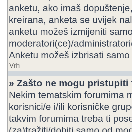
anketu, ako imaš dopuštenje, 
kreirana, anketa se uvijek nal
anketu možeš izmijeniti samo 
moderatori(ce)/administratori
Anketu možeš izbrisati samo a
Vrh
» Zašto ne mogu pristupit
Nekim tematskim forumima mo
korisnici/e i/ili korisničke gr
takvim forumima treba ti pos
(za)tražiti/dobiti samo od mod