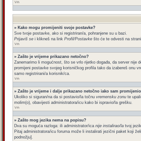
Vrh
» Kako mogu promijeniti svoje postavke?
Sve tvoje postavke, ako si registriran/a, pohranjene su u bazi.
Prijaviš se
i klikneš na link
Profil/Postavke
što će te odvesti na stran
Vrh
» Zašto je vrijeme prikazano netočno?
Zanemarimo li mogućnost, što se vrlo rijetko događa, da server nije d
promijeni postavke svojeg korisničkog profila tako da izabereš onu 
samo registrirani/a korisnik/ca.
Vrh
» Zašto je vrijeme i dalje prikazano netočno iako sam promijen
Ukoliko si siguran/na da si postavio/la točnu
vremensku zonu
te upali
molim(o), obavijesti administratora/icu kako bi ispravio/la grešku.
Vrh
» Zašto mog jezika nema na popisu?
Dva su moguća razloga: ili administrator/ica
nije instalirao/la
tvoj jezik
Pitaj administratora/icu foruma može li instalirati jezični paket koji 
podnožju].