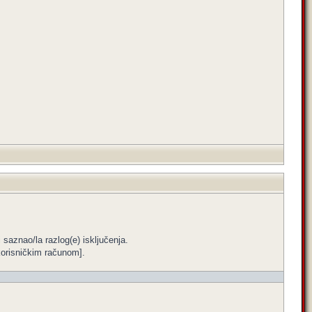
i saznao/la razlog(e) isključenja.
m korisničkim računom].