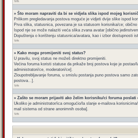
Vrh
» Što moram napraviti da bi se vidjela slika ispod mojeg korisn
Prilikom pregledavanja postova moguće je vidjeti dvije slike ispod kor
Prva slika, statusnica, povezana je sa statusom korisnika/ce; obično s
Ispod nje se može nalaziti veća slika zvana avatar [obično jedinstve
Dopuštenja o korištenju statusnica/avatara, kao i izbor dostupnosti is
Vrh
» Kako mogu promijeniti svoj status?
U pravilu, svoj status ne možeš direktno promijeniti.
Većina foruma koristi statuse da prikaže broj postova koje je postao/la
administratori/ce, moderatori/ce].
Zloupotrebljavanje foruma, u smislu postanja puno postova samo zato
postova...].
Vrh
» Zašto se moram prijaviti ako želim korisniku/ci foruma poslati
Ukoliko je administrator/ica omogućio/la slanje e-mailova korisnicim
mail sistema od strane anonimnih osoba].
Vrh