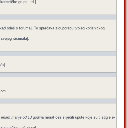
orisničke grupe, itd.].
e kad odeš s foruma]. To sprečava zlouporabu tvojeg korisničkog
a svojeg računala].
/a].
ilom.
i imam manje od 13 godina
morat ćeš slijediti upute koje su ti stigle e-
im korisničkim računom].