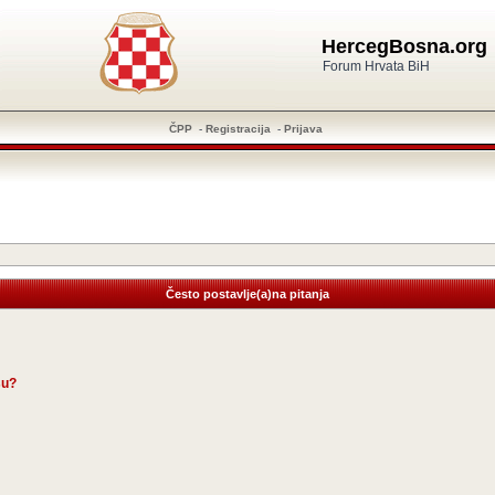
HercegBosna.org
Forum Hrvata BiH
ČPP
-
Registracija
-
Prijava
Često postavlje(a)na pitanja
su?