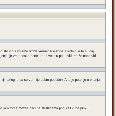
no što vidiš vrijeme
druge vremenske zone
. Ukoliko je to slučaj,
ijenjanje vremenske zone, kao i većinu postavki, može napraviti
atniji razlog je da server nije dobro podešen. Ako je potonje u pitanju,
formacija o tome možeš naći na stranicama phpBB Grupe [link u