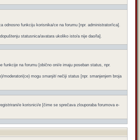
a odnosno funkciju korisnika/ce na forumu [npr. administrator/ica].
dopuštenju statusnica/avatara ukoliko isto/a nije dao/la].
ene funkcije na forumu [obično oni/e imaju poseban status, npr.
ce)/moderatori(ce) mogu
smanjiti
nečiji status [npr. smanjenjem broja
egistrirani/e korisnici/e [čime se sprečava zlouporaba forumova e-