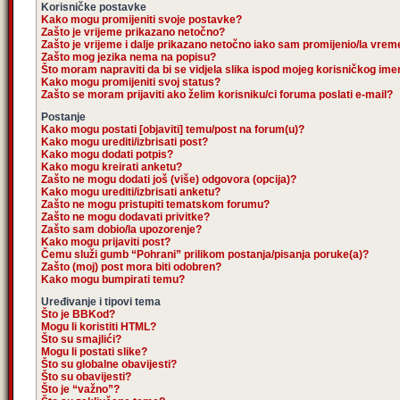
Korisničke postavke
Kako mogu promijeniti svoje postavke?
Zašto je vrijeme prikazano netočno?
Zašto je vrijeme i dalje prikazano netočno iako sam promijenio/la vre
Zašto mog jezika nema na popisu?
Što moram napraviti da bi se vidjela slika ispod mojeg korisničkog im
Kako mogu promijeniti svoj status?
Zašto se moram prijaviti ako želim korisniku/ci foruma poslati e-mail?
Postanje
Kako mogu postati [objaviti] temu/post na forum(u)?
Kako mogu urediti/izbrisati post?
Kako mogu dodati potpis?
Kako mogu kreirati anketu?
Zašto ne mogu dodati još (više) odgovora (opcija)?
Kako mogu urediti/izbrisati anketu?
Zašto ne mogu pristupiti tematskom forumu?
Zašto ne mogu dodavati privitke?
Zašto sam dobio/la upozorenje?
Kako mogu prijaviti post?
Čemu služi gumb “Pohrani” prilikom postanja/pisanja poruke(a)?
Zašto (moj) post mora biti odobren?
Kako mogu bumpirati temu?
Uređivanje i tipovi tema
Što je BBKod?
Mogu li koristiti HTML?
Što su smajlići?
Mogu li postati slike?
Što su globalne obavijesti?
Što su obavijesti?
Što je “važno”?