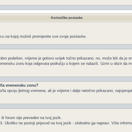
Korisničke postavke
icu na kojoj možeš promijenite sve svoje postavke.
obro podešen, vrijeme je gotovo uvijek točno prikazano, no, može biti da je o
vremensku zonu koja odgovara području u kojem se nalaziš. Uzmi u obzir da m
io/la vremensku zonu?
o/la opciju
ljetnog vremena
, ali je vrijeme i dalje netočno prikazano, najvjeroj
 ili forum
nije preveden
na tvoj jezik.
želiš. Ukoliko ne postoji prijevod na tvoj jezik - slobodno ga napravi. Više in