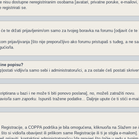
e nisu dostupne neregistriranim osobama [avatari, privatne poruke, e-mailovi, k
registrirati se.
 će te držati prijavljenim/om samo za tvojeg boravka na forumu [odjavit će t
ikom prijavljivanja [što nije preporučljivo ako forumu pristupaš s tuđeg, a ne s
ućio/la.
ine popisu?
)ostati vidljiv/a samo sebi i administratoru/ici, a za ostale ćeš postati skriven
kriptirana u bazi i ne može ti biti ponovo poslana], no, možeš zatražiti novu.
avio/la sam zaporku
. Ispuniš tražene podatke... Daljnje upute će ti stići e-ma
om Registracije, a COPPA podrška je bila omogućena, kliknuo/la na
Slažem se 
o si vidio/la obavijest ili prilikom same Registracije ili ti je stigla e-mailom].
š prijaviti, kontaktiraj administratora/icu [da provjeri što (ni)je u redu s tvoj