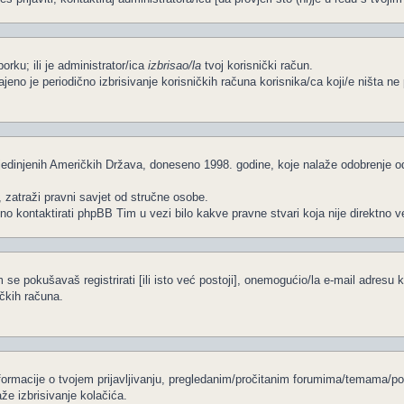
porku; ili je administrator/ica
izbrisao/la
tvoj korisnički račun.
čajeno je periodično izbrisivanje korisničkih računa korisnika/ca koji/e ništa 
edinjenih Američkih Država, doneseno 1998. godine, koje nalaže odobrenje od s
, zatraži pravni savjet od stručne osobe.
no kontaktirati phpBB Tim u vezi bilo kakve pravne stvari koja nije direkt
se pokušavaš registrirati [ili isto već postoji], onemogućio/la e-mail adresu k
ičkih računa.
informacije o tvojem prijavljivanju, pregledanim/pročitanim forumima/temama/po
že izbrisivanje kolačića.