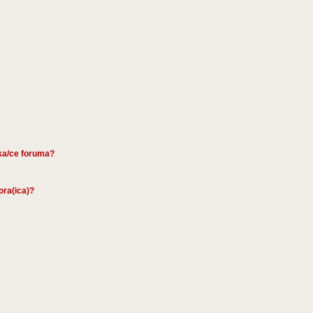
ika/ce foruma?
tora(ica)?