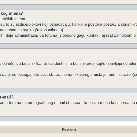
ičkog imena?
isničkih imena.
u to zvjezdice/blokovi koji označavaju: koliko je postova postao/la korisnik/c
na/osobna za svakog/u korisnika/cu].
tih, daje administrator/ica foruma [slobodno ga/ju kontaktiraj (sa) zamolbom o 
 određeni/a korisnik/ca, te da identificira korisnike/ce koji/e obavljaju određ
 da bi se dosegao što veći status, nema nikakvog smisla jer administratori(
 e-mail?
a/ama foruma putem ugrađenog e-mail obrasca - tu opciju mogu koristiti samo r
Postanje