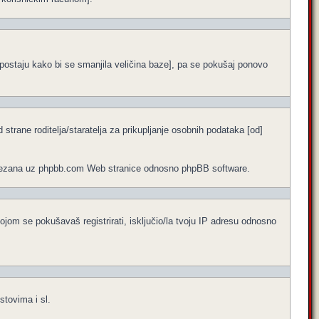
ne postaju kako bi se smanjila veličina baze], pa se pokušaj ponovo
trane roditelja/staratelja za prikupljanje osobnih podataka [od]
no vezana uz phpbb.com Web stranice odnosno phpBB software.
ojom se pokušavaš registrirati, isključio/la tvoju IP adresu odnosno
stovima i sl.