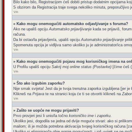
Bilo kako bilo, Registracijom ćeš dobiti pristup dodatnim opcijama koj
S obzirom da Registracija traje svega nekoliko minuta, preporučljivo je 
Vrh
» Kako mogu onemogućiti automatsko odjavljivanje s foruma?
Ako ne upališ opciju
Automatsko prijavljivanje
kada se prijaviš, forum
računa.
Da bi ostao/la prijavljen/a, upališ opciju
Automatsko prijavljivanje
pril
Spomenuta opcija je vidljiva samo ukoliko ju je administrator/ica omog
Vrh
» Kako mogu onemogućiti pojavu mog korisničkog imena na onl
U Profilu upališ opciju
Sakrij moj online status (Postavke)
[čime ćeš (p
Vrh
» Što ako izgubim zaporku?
Nije smak svijeta! Jest da je tvoja trenutna zaporka izgubljena [jer je 
Klikneš na
Prijava
te na stranici koja će ti se otvoriti klikneš na
Zabor
Vrh
» Zašto se uopće ne mogu prijaviti?
Prvo provjeri jesi li unio/la točno
korisničko ime
i
zaporku
.
Ukoliko jesi, dogodila se jedna od dvije moguće stvari: ako si prilik
mailom; ili je možda potrebna aktivacija tvojeg korisničkog računa [za št
Ukoliko si eliminirao/la obje gornje mogućnosti, i još uvijek se ne može