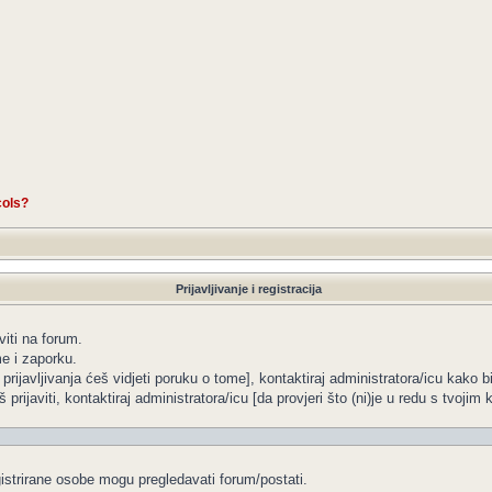
cols?
Prijavljivanje i registracija
viti na forum.
me i zaporku.
 prijavljivanja ćeš vidjeti poruku o tome], kontaktiraj administratora/icu kako b
 prijaviti, kontaktiraj administratora/icu [da provjeri što (ni)je u redu s tvoji
gistrirane osobe mogu pregledavati forum/postati.