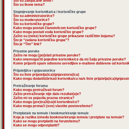
Što su zaključane teme?
Što su ikone tema?
Stupnjevanje korisnika/ca i korisničke grupe
Što su administratori/ce?
Što su moderatori/ce?
Što su korisničke grupe?
Kako mogu postati članom/icom korisničke grupe?
Kako mogu postati vođa korisničke grupe?
Zašto su (neke) korisničke grupe prikazane različitim bojama?
Što je “zadana korisnička grupa”?
Što je “Tim” link?
Privatne poruke
Zašto ne mogu [po]slati privatne poruke?
Kako onemogućiti pojedine korisnike/ce da mi šalju privatne poruke?
Kome prijaviti spam odnosno uvredljive e-mailove dobivene od korisn
Prijatelji/ce i gnjavatori/ce
Što su liste prijatelja(ica)/gnjavatora(ica)
Kako mogu dodati/izbrisati korisnika/cu na/s liste prijatelja(ica)/gnjava
Pretraživanje foruma
Kako mogu pretraživati forum?
Zašto pretraživanje nije dalo rezultat(a)e?
Zašto mi se pojavila prazna stranica?
Kako mogu (pre)traži(va)ti korisnike/ce?
Kako mogu pronaći (sve) vlastite postove/teme?
Pretplata/e na temu/e i bookmarkiranje tema/e
Koja je razlika između bookmarkiranja teme/a i pretplate na temu/e?
Kako se mogu pretplatiti na forum/temu?
Kako se mogu odpretplatiti?