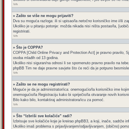
Vrh
» Zašto se više ne mogu prijaviti?
Dva su moguća razloga: ili si upisao/la
netočno
korisničko ime i/ili za
Ukoliko je u pitanju potonje: možda nikada nisi ništa postao/la, [uobi
registrirati.
Vrh
» Što je COPPA?
COPPA [Child Online Privacy and Protection Act] je pravno pravilo, Sj
osoba mlađih od 13 godina.
Ukoliko nisi siguran/na odnosi li se spomenuto pravno pravilo na tebe
phpBB Tim ne daje pravne savjete što će reći da je potpuno besmisle
Vrh
» Zašto se ne mogu registrirati?
Moguće je da je administrator/ica: onemogućio/la korisničko ime kojim 
onemogućio/la Registraciju kako bi spriječio/la otvaranje novih korisn
Bilo kako bilo, kontaktiraj administratora/icu za pomoć.
Vrh
» Što “Izbriši sve kolačiće” radi?
Izbrisuje sve kolačiće koje je kreirao phpBB3, a koji, inače, sadrže 
Ukoliko imaš problema s prijavljivanjem/odjavljivanjem, (obično) poma