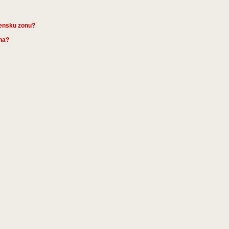
mensku zonu?
ena?