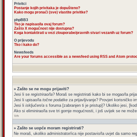
Privitci
Postanje kojih privitaka je dopušteno?
Kako mogu pronaći (sve) vlastite privitke?
phpBB3
Tko je napisao/la ovaj forum?
Zašto X mogućnost nije dostupna?
Koga kontaktirati u vezi zlouporabe/pravnih stvari vezanih uz forum?
O prijevodu
Tko i kako do?
Newsfeeds
Are your forums accessible as a newsfeed using RSS and Atom proto
» Zašto se ne mogu prijaviti?
Jesi li se
registrirao/la
? Moraš se registrirati kako bi se mogao/la prija
Jesi li upisao/la
točne podatke
za prijavljivanje? Provjeri korisničko i
Jesi li
isključen/a
s foruma [zabranjen ti je pristup]? Ukoliko jesi, [kod
Ako si eliminirao/la sve tri gornje mogućnosti, i još uvijek se ne možeš
Vrh
» Zašto se uopće moram registrirati?
Ne moraš, ukoliko administrator/ica nije postavio/la uvjet da samo re