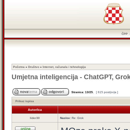
ČPP
Početna
»
Društvo
»
Internet, računala i tehnologija
Umjetna inteligencija - ChatGPT, Gro
Stranica:
13
/
25
.
[ 615 post(ov)a ]
Prikaz ispisa
Autor/ica
lider30
Naslov:
Re: Grok