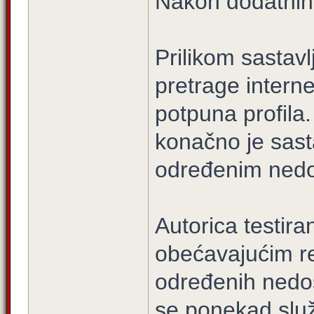
Nakon dodatnih u
Prilikom sastavl
pretrage interne
potpuna profila
konačno je sast
određenim nedos
Autorica testira
obećavajućim rez
određenih nedo
se ponekad služ