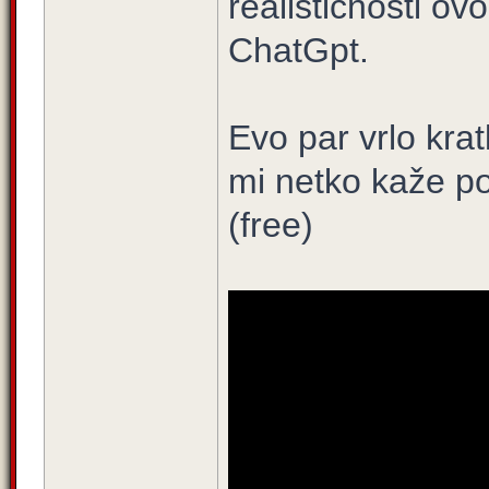
realističnosti ov
ChatGpt.
Evo par vrlo kra
mi netko kaže pos
(free)