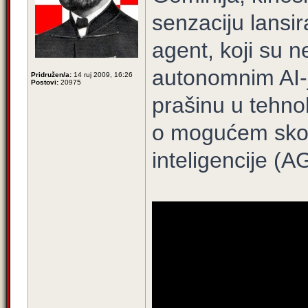
senzaciju lansi
agent, koji su n
autonomnim AI-j
Pridružen/a:
14 ruj 2009, 16:26
Postovi:
20975
prašinu u tehnol
o mogućem sko
inteligencije (AG