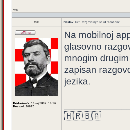
Vrh
MiB
Naslov:
Re: Razgovarajte sa AI "osobom"
Na mobilnoj app
glasovno razgov
mnogim drugim 
zapisan razgovo
jezika.
____________
Pridružen/a:
14 ruj 2009, 16:26
Postovi:
20975
🇭🇷🇧🇦