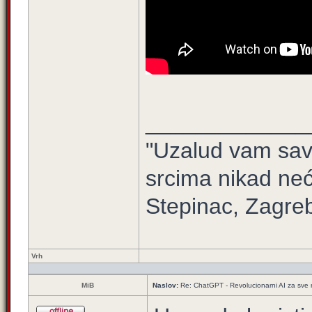
_____________
"Uzalud vam sav 
srcima nikad neć
Stepinac, Zagre
Vrh
MiB
Naslov:
Re: ChatGPT - Revolucionarni AI za sve