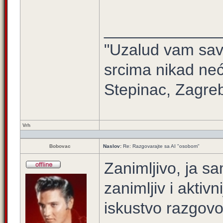
_____________
"Uzalud vam sav 
srcima nikad neć
Stepinac, Zagre
Vrh
Bobovac
Naslov:
Re: Razgovarajte sa AI "osobom"
Zanimljivo, ja sa
zanimljiv i aktivn
iskustvo razgovo