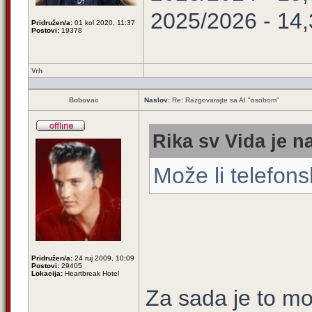
2025/2026 - 14
Pridružen/a:
01 kol 2020, 11:37
Postovi:
19378
Vrh
Bobovac
Naslov:
Re: Razgovarajte sa AI "osobom"
Rika sv Vida je n
Može li telefon
Pridružen/a:
24 ruj 2009, 10:09
Postovi:
29405
Lokacija:
Heartbreak Hotel
Za sada je to m