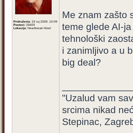
Me znam zašto s
Pridružen/a:
24 ruj 2009, 10:09
teme glede AI-ja 
Postovi:
29405
Lokacija:
Heartbreak Hotel
tehnološki zaos
i zanimljivo a u 
big deal?
_____________
"Uzalud vam sav 
srcima nikad neć
Stepinac, Zagre