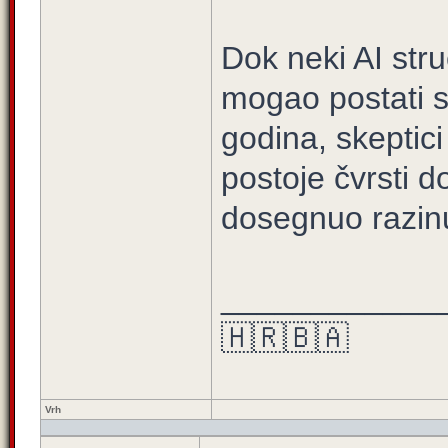
Dok neki AI stru
mogao postati s
godina, skeptici
postoje čvrsti d
dosegnuo razinu
____________
🇭🇷🇧🇦
Vrh