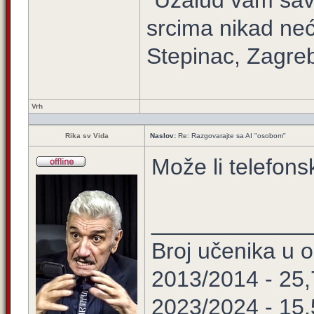
"Uzalud vam sav 
srcima nikad neć
Stepinac, Zagre
Vrh
Rika sv Vida
Naslov:
Re: Razgovarajte sa AI "osobom"
Može li telefon
____________
Broj učenika u
2013/2014 - 25
2023/2024 - 15