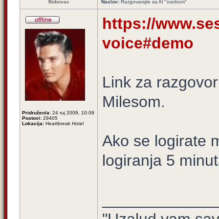
Bobovac
Naslov:
Razgovarajte sa AI "osobom"
https://www.se
voice#demo
Link za razgovor
Milesom.
Pridružen/a:
24 ruj 2009, 10:09
Postovi:
29405
Lokacija:
Heartbreak Hotel
Ako se logirate 
logiranja 5 minut
_____________