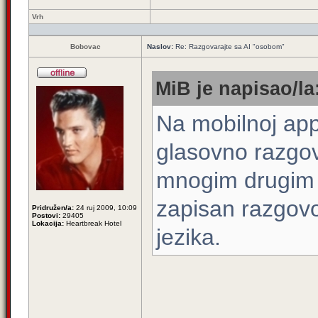
Vrh
Bobovac
Naslov:
Re: Razgovarajte sa AI "osobom"
MiB je napisao/la
Na mobilnoj app
glasovno razgov
mnogim drugim j
zapisan razgovo
Pridružen/a:
24 ruj 2009, 10:09
Postovi:
29405
Lokacija:
Heartbreak Hotel
jezika.