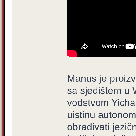
Manus je proizvo
sa sjedištem u 
vodstvom Yichao 
uistinu autonom
obrađivati jezič