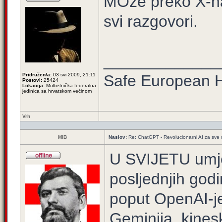
MOze preko X-na
svi razgovori.
_____________
Pridružen/a:
03 svi 2009, 21:11
Safe European
Postovi:
25424
Lokacija:
Multietnička federalna
jedinica sa hrvatskom većinom
Vrh
MiB
Naslov:
Re: ChatGPT - Revolucionarni AI za sve
U SVIJETU umjetn
posljednjih god
poput OpenAI-j
Geminija, kinesk