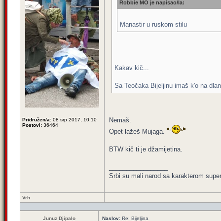
Robbie MO je napisao/la:
Manastir u ruskom stilu
Kakav kič...
Sa Teočaka Bijeljinu imaš k'o na dlan
Nemaš.
Pridružen/a:
08 srp 2017, 10:10
Postovi:
36464
Opet lažeš Mujaga.
BTW kič ti je džamijetina.
_________________
Srbi su mali narod sa karakterom super 
Vrh
Junuz Djipalo
Naslov:
Re: Bijeljina