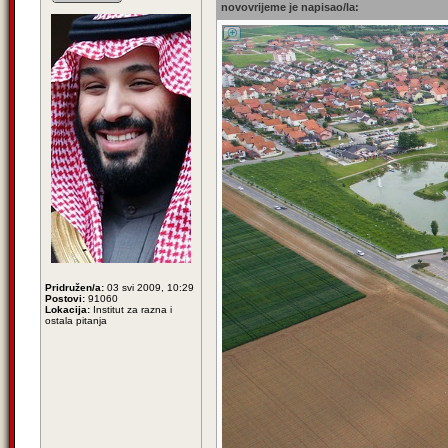
novovrijeme je napisao/la:
Pridružen/a:
03 svi 2009, 10:29
Postovi:
91060
Lokacija:
Institut za razna i
ostala pitanja