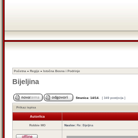
Početna
»
Regije
»
Istočna Bosna i Podrinje
Bijeljina
Stranica:
14
/
14
.
[ 349 post(ov)a ]
Prikaz ispisa
Autor/ica
Robbie MO
Naslov:
Re: Bijeljina