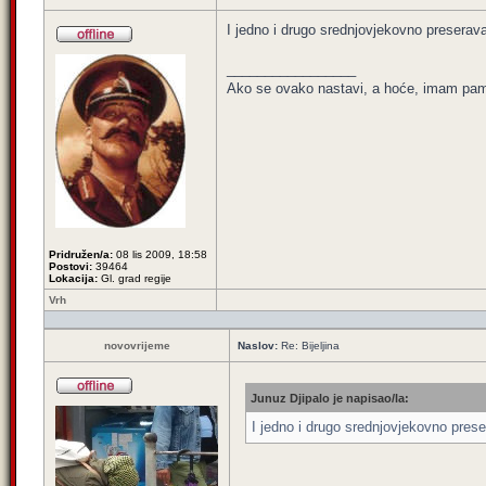
I jedno i drugo srednjovjekovno preseravan
_________________
Ako se ovako nastavi, a hoće, imam pamet
Pridružen/a:
08 lis 2009, 18:58
Postovi:
39464
Lokacija:
Gl. grad regije
Vrh
novovrijeme
Naslov:
Re: Bijeljina
Junuz Djipalo je napisao/la:
I jedno i drugo srednjovjekovno preser