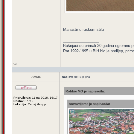
Manastir u ruskom stilu
_________________
Bošnjaci su primali 30 godina ogromnu p
Rat 1992-1995 u BiH bio je prelijep, priro
Vrh
Amiđa
Naslov:
Re: Bijeljina
Robbie MO je napisao/la:
Pridružen/a:
11 tra 2016, 16:17
Postovi:
7719
novovrijeme je napisao/la:
Lokacija:
Сарај Чадор