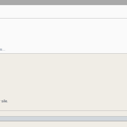
u...
sile.