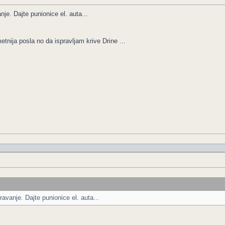
je. Dajte punionice el. auta...
nija posla no da ispravljam krive Drine ...
avanje. Dajte punionice el. auta...