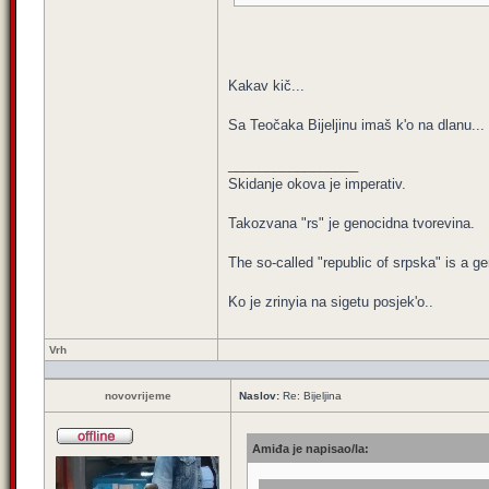
Kakav kič...
Sa Teočaka Bijeljinu imaš k'o na dlanu...
_________________
Skidanje okova je imperativ.
Takozvana "rs" je genocidna tvorevina.
The so-called "republic of srpska" is a 
Ko je zrinyia na sigetu posjek'o..
Vrh
novovrijeme
Naslov:
Re: Bijeljina
Amiđa je napisao/la: