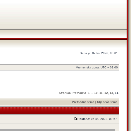
Sada je: 07 kol 2026, 05:01.
Vremenska zona: UTC + 01:00
Stranica
Prethodna
1
...
10
,
11
,
12
,
13
,
14
Prethodna tema
|
Sljedeća tema
Postano:
05 stu 2022, 09:57