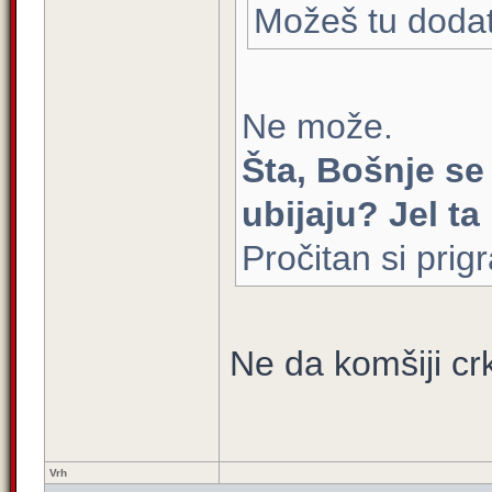
Možeš tu dodati
Ne može.
Šta, Bošnje se
ubijaju? Jel ta
Pročitan si pri
Ne da komšiji crk
Vrh