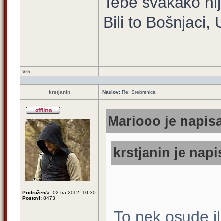
Tebe svakako nij
Bili to Bošnjaci, 
Vrh
krstjanin
Naslov:
Re: Srebrenica
Mariooo je napisa
krstjanin je napi
Pridružen/a:
02 tra 2012, 10:30
Postovi:
8473
To nek osude i