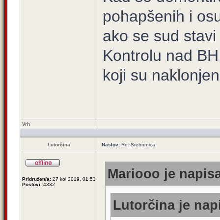
pohapšenih i os
ako se sud stavi 
Kontrolu nad BH 
koji su naklonjen
Vrh
Lutorčina
Naslov:
Re: Srebrenica
Mariooo je napisa
Pridružen/a:
27 kol 2019, 01:53
Postovi:
4332
Lutorčina je nap