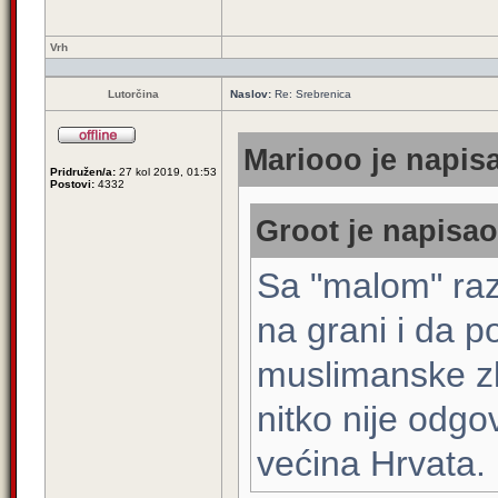
Vrh
Lutorčina
Naslov:
Re: Srebrenica
Mariooo je napisa
Pridružen/a:
27 kol 2019, 01:53
Postovi:
4332
Groot je napisao
Sa "malom" raz
na grani i da p
muslimanske zl
nitko nije odgo
većina Hrvata.