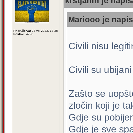
krstjanin je napis
Mariooo je napis
Pridružen/a:
28 vel 2022, 18:25
Postovi:
4723
Civili nisu legiti
Civili su ubijan
Zašto se uopšte
zločin koji je 
Gdje su pobijen
Gdje je sve sp