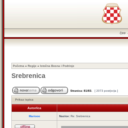
ČPP
Početna
»
Regije
»
Istočna Bosna i Podrinje
Srebrenica
Stranica:
81
/
83
.
[ 2073 post(ov)a ]
Prikaz ispisa
Autor/ica
Mariooo
Naslov:
Re: Srebrenica