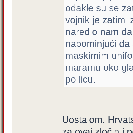
odakle su se zati
vojnik je zatim 
naredio nam da 
napominjući da s
maskirnim unif
maramu oko glav
po licu.
Uostalom, Hrvats
za ovaj zločin i 