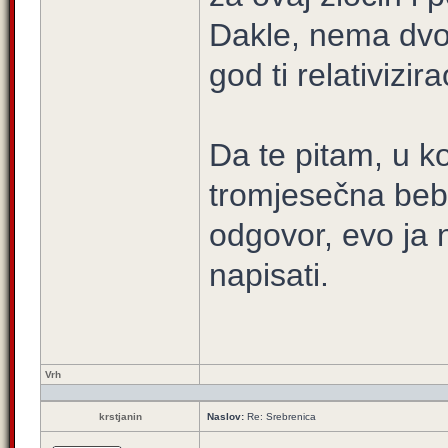
Dakle, nema dvoj
god ti relativizira
Da te pitam, u ko
tromjesečna beb
odgovor, evo ja 
napisati.
Vrh
krstjanin
Naslov:
Re: Srebrenica