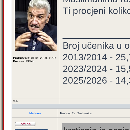
Ti procjeni kolik
____________
Broj učenika u
2013/2014 - 25
Pridružen/a:
01 kol 2020, 11:37
Postovi:
19378
2023/2024 - 15
2025/2026 - 14
Vrh
Mariooo
Naslov:
Re: Srebrenica