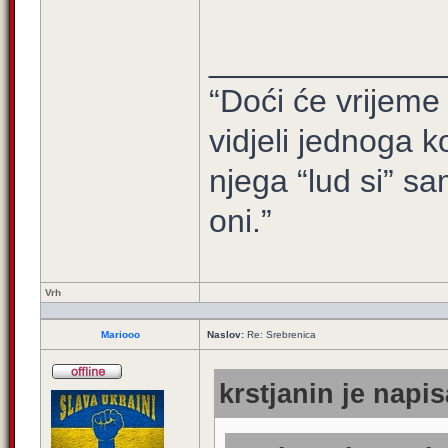
_____________
“Doći će vrijeme 
vidjeli jednoga ko
njega “lud si” sa
oni.”
Vrh
Mariooo
Naslov:
Re: Srebrenica
krstjanin je napis