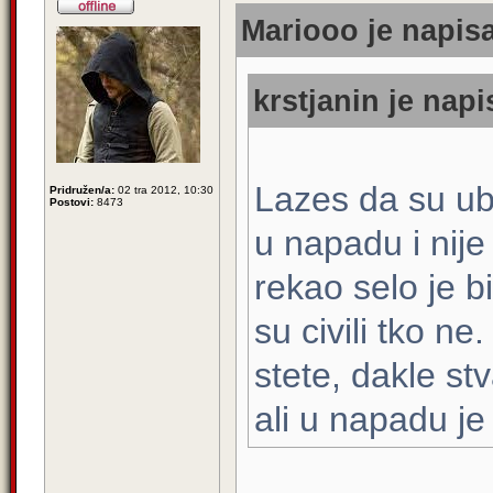
Mariooo je napisa
krstjanin je napi
Lazes da su ubi
Pridružen/a:
02 tra 2012, 10:30
Postovi:
8473
u napadu i nije
rekao selo je bi
su civili tko ne
stete, dakle stv
ali u napadu je