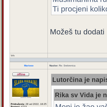
Ti procjeni kolik
Možeš tu dodati i
Vrh
Mariooo
Naslov:
Re: Srebrenica
Lutorčina je napi
Rika sv Vida je n
Meni je žao vaši
Pridružen/a:
28 vel 2022, 18:25
Postovi:
4723