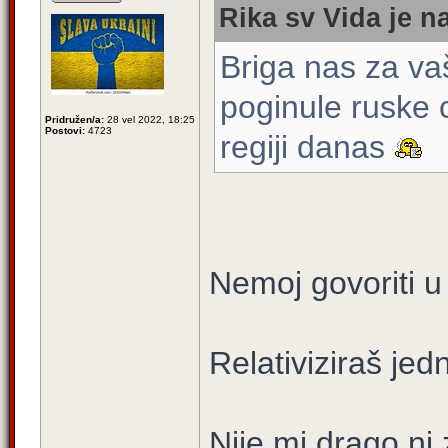
Rika sv Vida je n
Briga nas za vaš
poginule ruske 
Pridružen/a:
28 vel 2022, 18:25
Postovi:
4723
regiji danas
Nemoj govoriti u
Relativiziraš jed
Nije mi drago ni z