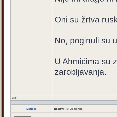
Oni su žrtva rusk
No, poginuli su
U Ahmićima su za
zarobljavanja.
Vrh
Mariooo
Naslov:
Re: Srebrenica