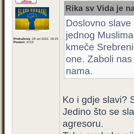
Rika sv Vida je n
Doslovno slave 
jednog Muslima
Pridružen/a:
28 vel 2022, 18:25
Postovi:
4723
kmeče Srebrenic
one. Zaboli nas
nama.
Ko i gdje slavi? 
Jedino što se sl
agresoru.