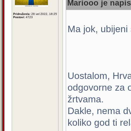
Mariooo je napis
Pridružen/a:
28 vel 2022, 18:25
Postovi:
4723
Ma jok, ubijeni
Uostalom, Hrvat
odgovorne za ov
žrtvama.
Dakle, nema dv
koliko god ti rel