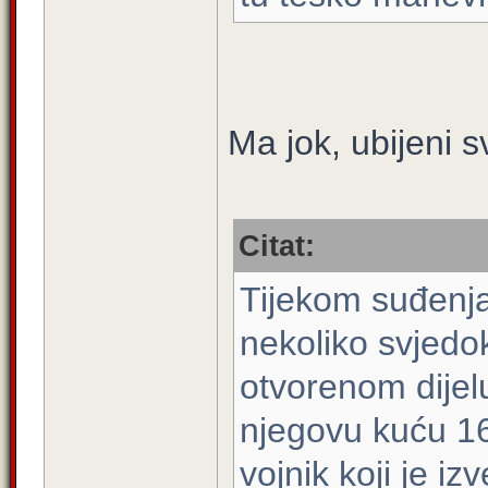
Ma jok, ubijeni s
Citat:
Tijekom suđenja
nekoliko svjedo
otvorenom dijel
njegovu kuću 16
vojnik koji je i