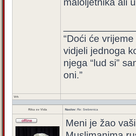
maloljetnika ali 
_____________
“Doći će vrijeme 
vidjeli jednoga ko
njega “lud si” sa
oni.”
Vrh
Rika sv Vida
Naslov:
Re: Srebrenica
Meni je žao vaših
Muslimanima rusk