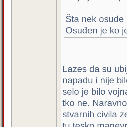
Šta nek osude 
Osuđen je ko je
Lazes da su ubij
napadu i nije bi
selo je bilo vojn
tko ne. Naravno 
stvarnih civila 
tu tesko manevri