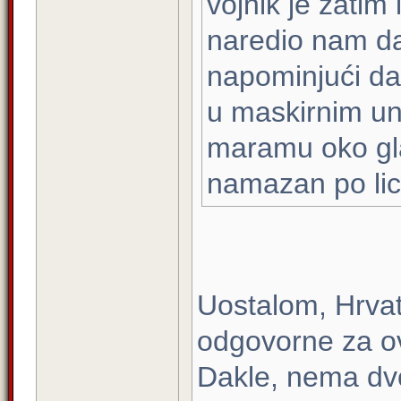
vojnik je zatim
naredio nam da
napominjući da 
u maskirnim un
maramu oko gla
namazan po lic
Uostalom, Hrvats
odgovorne za ova
Dakle, nema dvo