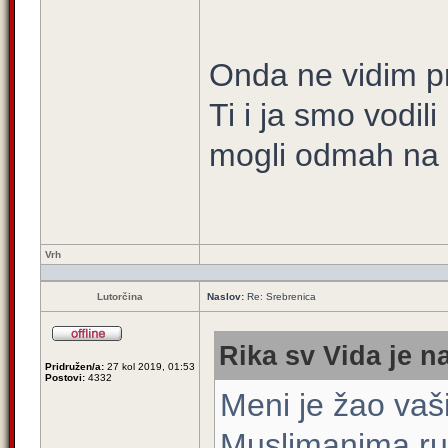
Onda ne vidim p
Ti i ja smo vodi
mogli odmah na p
Vrh
Lutorčina
Naslov:
Re: Srebrenica
Rika sv Vida je n
Pridružen/a:
27 kol 2019, 01:53
Postovi:
4332
Meni je žao vaših
Muslimanima rus