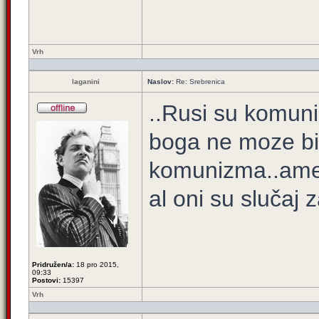
Vrh
laganini
Naslov:
Re: Srebrenica
..Rusi su komunis
boga ne moze bit
komunizma..amen
al oni su slučaj za
Pridružen/a:
18 pro 2015,
09:33
Postovi:
15397
Vrh