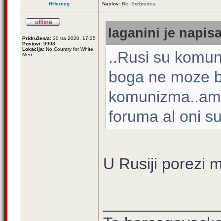
HHerceg
Naslov:
Re: Srebrenica
laganini je napisa
Pridružen/a:
30 tra 2020, 17:35
Postovi:
9998
Lokacija:
No Country for White
..Rusi su komuni
Men
boga ne moze bi
komunizma..ame
foruma al oni su 
U Rusiji porezi m
_____________