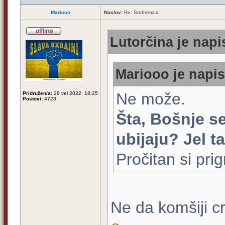
Mariooo
Naslov:
Re: Srebrenica
Lutorčina je napi
Mariooo je napis
Ne može.
Pridružen/a:
28 vel 2022, 18:25
Postovi:
4723
Šta, Bošnje se
ubijaju? Jel t
Pročitan si pr
Ne da komšiji cr