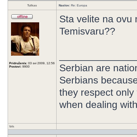
Tulkas
Naslov:
Re: Europa
Sta velite na ovu
Temisvaru??
______________
Pridružen/a:
03 svi 2009, 12:56
Serbian are nation
Postovi:
9900
Serbians because
they respect only
when dealing with
Vrh