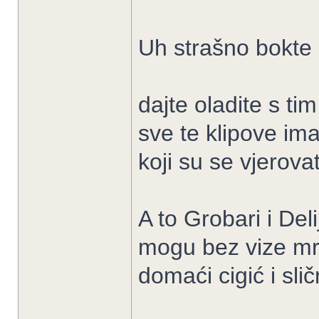
Uh strašno bokte 
dajte oladite s t
sve te klipove ima
koji su se vjerova
A to Grobari i Deli
mogu bez vize mrd
domaći cigić i slič