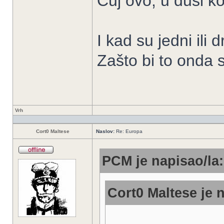
Čuj ovo, u duši k
I kad su jedni ili 
Zašto bi to onda 
Vrh
Cort0 Maltese
Naslov:
Re: Europa
PCM je napisao/la:
Cort0 Maltese je n