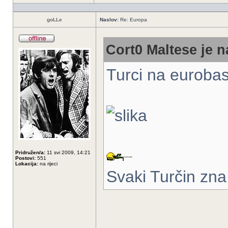
goLLe
Naslov:
Re: Europa
Cort0 Maltese je n
Turci na eurobas
Pridružen/a:
11 svi 2009, 14:21
Postovi:
551
Lokacija:
na rijeci
Svaki Turčin zna