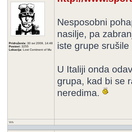
Nesposobni pohaps
nasilje, pa zabran
iste grupe srušile
Pridružen/a:
30 svi 2009, 14:48
Postovi:
3255
Lokacija:
Lost Continent of Mu
U Italiji onda oda
grupa, kad bi se r
neredima.
Vrh