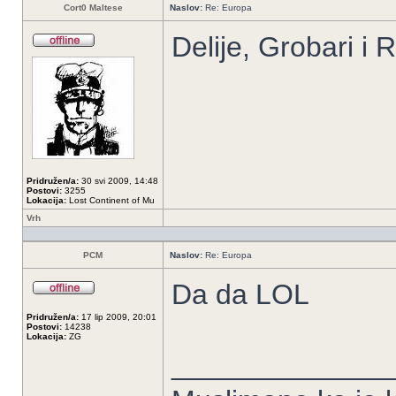
Cort0 Maltese
Naslov:
Re: Europa
Delije, Grobari i
Pridružen/a:
30 svi 2009, 14:48
Postovi:
3255
Lokacija:
Lost Continent of Mu
Vrh
PCM
Naslov:
Re: Europa
Da da LOL
Pridružen/a:
17 lip 2009, 20:01
Postovi:
14238
Lokacija:
ZG
______________