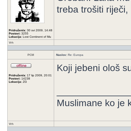
treba trošiti riječ
Pridružen/a:
30 svi 2009, 14:48
Postovi:
3255
Lokacija:
Lost Continent of Mu
Vrh
PCM
Naslov:
Re: Europa
Koji jebeni ološ su
Pridružen/a:
17 lip 2009, 20:01
Postovi:
14238
Lokacija:
ZG
______________
Muslimane ko je k
Vrh