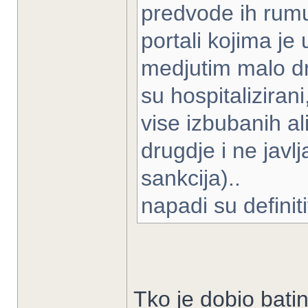
predvode ih rumun
portali kojima je 
medjutim malo dru
su hospitaliziran
vise izbubanih a
drugdje i ne javlj
sankcija)..
napadi su definit
Tko je dobio bati