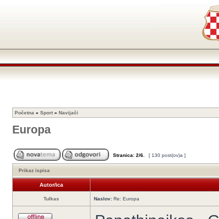
Početna
»
Sport
»
Navijači
Europa
Stranica:
2
/
6
.
[ 130 post(ov)a ]
Prikaz ispisa
Autor/ica
Tulkas
Naslov:
Re: Europa