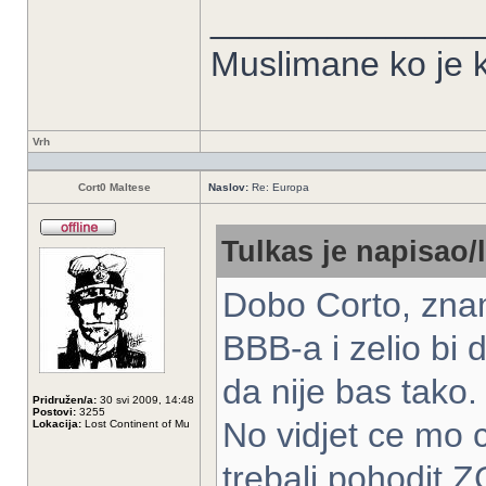
______________
Muslimane ko je k
Vrh
Cort0 Maltese
Naslov:
Re: Europa
Tulkas je napisao/l
Dobo Corto, znam
BBB-a i zelio bi d
da nije bas tako.
Pridružen/a:
30 svi 2009, 14:48
Postovi:
3255
No vidjet ce mo 
Lokacija:
Lost Continent of Mu
trebali pohodit 