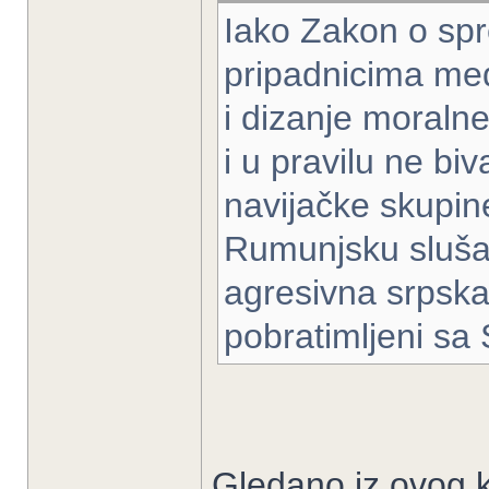
Iako Zakon o spr
pripadnicima medi
i dizanje moralne
i u pravilu ne bi
navijačke skupin
Rumunjsku slušal
agresivna srpska 
pobratimljeni sa
Gledano iz ovog ku