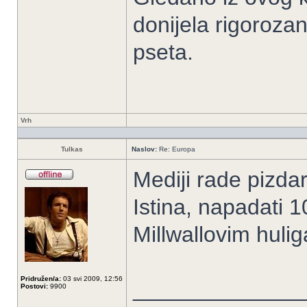
donijela rigoroza
pseta.
Vrh
Tulkas
Naslov:
Re: Europa
Mediji rade pizdari
Istina, napadati 
Millwallovim huli
Pridružen/a:
03 svi 2009, 12:56
______________
Postovi:
9900