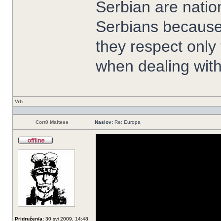
Serbian are nation
Serbians because
they respect only
when dealing with
Vrh
Cort0 Maltese
Naslov:
Re: Europa
Pridružen/a:
30 svi 2009, 14:48