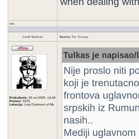
when dealing with
Vrh
Cort0 Maltese
Naslov:
Re: Europa
Tulkas je napisao/l
Nije proslo niti
koji je trenutacn
frontova uglavno
Pridružen/a:
30 svi 2009, 14:48
Postovi:
3255
srpskih iz Rumunj
Lokacija:
Lost Continent of Mu
nasih..
Mediji uglavnom 