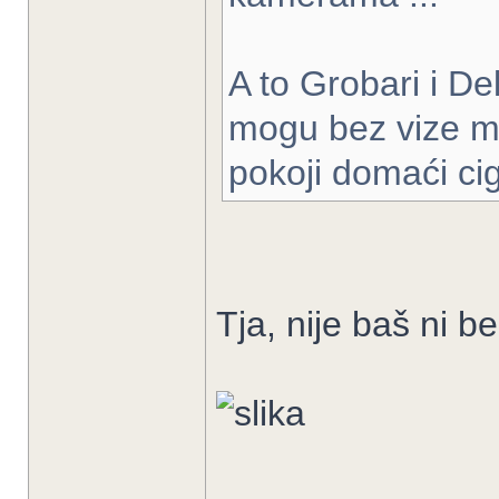
A to Grobari i Del
mogu bez vize mr
pokoji domaći cigi
Tja, nije baš ni b