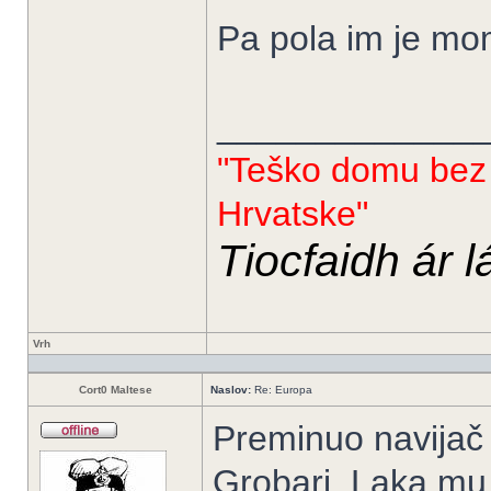
Pa pola im je mo
_____________
"Teško domu bez l
Hrvatske"
Tiocfaidh ár l
Vrh
Cort0 Maltese
Naslov:
Re: Europa
Preminuo navijač 
Grobari. Laka mu 