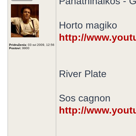
Panathinaikos - 
Horto magiko
http://www.you
Pridružen/a:
03 svi 2009, 12:56
Postovi:
9900
River Plate
Sos cagnon
http://www.you