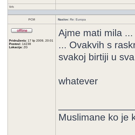
Vrh
PCM
Naslov:
Re: Europa
Ajme mati mila ...
Pridružen/a:
17 lip 2009, 20:01
... Ovakvih s ras
Postovi:
14238
Lokacija:
ZG
svakoj birtiji u sv
whatever
______________
Muslimane ko je k