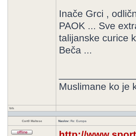
Inače Grci , odličn
PAOK ... Sve extra 
talijanske curice 
Beča ...
______________
Muslimane ko je k
Vrh
Cort0 Maltese
Naslov:
Re: Europa
http://www.spor