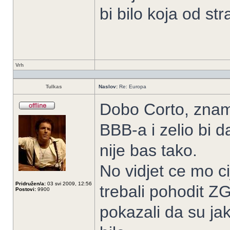
bi bilo koja od st
Vrh
Tulkas
Naslov:
Re: Europa
Dobo Corto, znam 
BBB-a i zelio bi da
nije bas tako.
No vidjet ce mo c
Pridružen/a:
03 svi 2009, 12:56
trebali pohodit Z
Postovi:
9900
pokazali da su jak