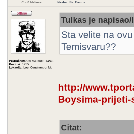
Cort0 Maltese
Naslov:
Re: Europa
Tulkas je napisao/l
Sta velite na ov
Temisvaru??
Pridružen/a:
30 svi 2009, 14:48
Postovi:
3255
Lokacija:
Lost Continent of Mu
http://www.tpor
Boysima-prijeti
Citat: