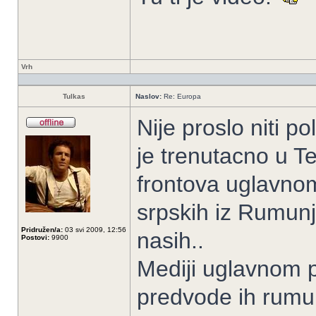
Vrh
Tulkas
Naslov:
Re: Europa
Nije proslo niti 
je trenutacno u Te
frontova uglavnom
srpskih iz Rumunj
Pridružen/a:
03 svi 2009, 12:56
nasih..
Postovi:
9900
Mediji uglavnom p
predvode ih rumunj