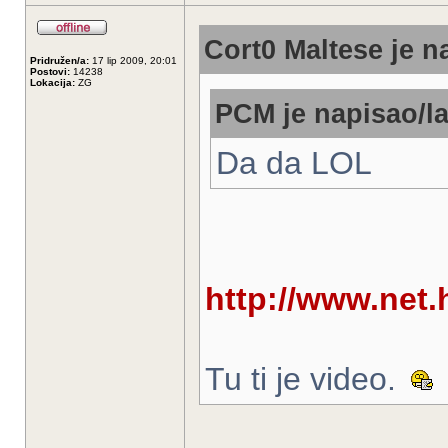
Cort0 Maltese je n
Pridružen/a:
17 lip 2009, 20:01
Postovi:
14238
Lokacija:
ZG
PCM je napisao/la
Da da LOL
http://www.net.
Tu ti je video.