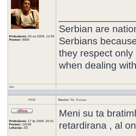
______________
Serbian are nation
Pridružen/a:
03 svi 2009, 12:56
Serbians because
Postovi:
9900
they respect only
when dealing with
Vrh
PCM
Naslov:
Re: Europa
Meni su ta bratiml
Pridružen/a:
17 lip 2009, 20:01
retardirana , al on
Postovi:
14238
Lokacija:
ZG