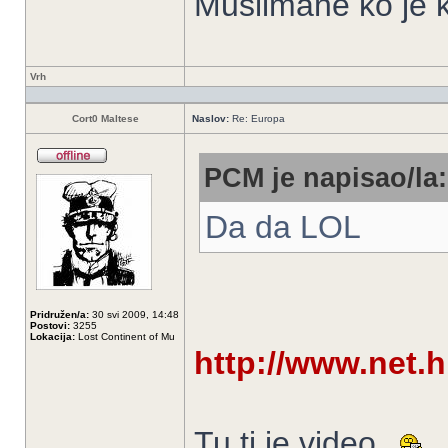
Muslimane ko je k
Vrh
Cort0 Maltese
Naslov:
Re: Europa
PCM je napisao/la:
Da da LOL
Pridružen/a:
30 svi 2009, 14:48
Postovi:
3255
Lokacija:
Lost Continent of Mu
http://www.net.h
Tu ti je video.