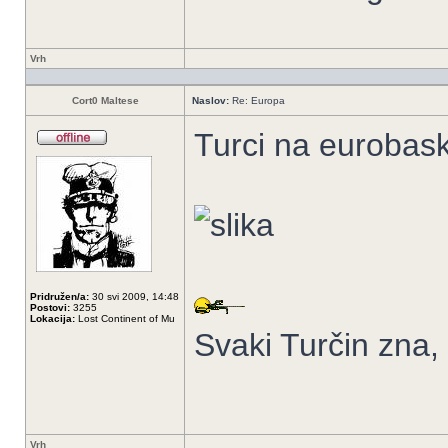
Vrh
Cort0 Maltese
Naslov:
Re: Europa
Turci na eurobask
Pridružen/a:
30 svi 2009, 14:48
Postovi:
3255
Lokacija:
Lost Continent of Mu
Svaki Turčin zna,
Vrh