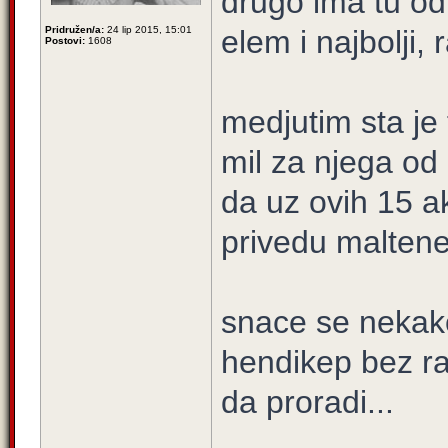
drugo ima tu odl
Pridružen/a:
24 lip 2015, 15:01
elem i najbolji, r
Postovi:
1608
medjutim sta je
mil za njega od
da uz ovih 15 a
privedu maltene n
snace se nekako
hendikep bez rad
da proradi...