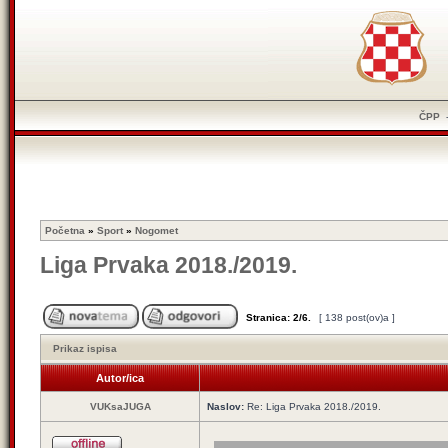
ČPP
Početna
»
Sport
»
Nogomet
Liga Prvaka 2018./2019.
Stranica:
2
/
6
.
[ 138 post(ov)a ]
Prikaz ispisa
Autor/ica
VUKsaJUGA
Naslov:
Re: Liga Prvaka 2018./2019.