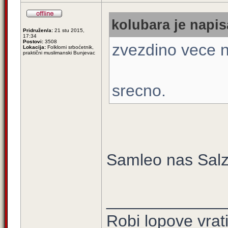
kolubara je napis
Pridružen/a:
21 stu 2015,
17:34
Postovi:
3508
zvezdino vece 
Lokacija:
Folklorni srboćetnik,
praktični muslimanski Bunjevac
srecno.
Samleo nas Salz
_____________
Robi lopove vrat