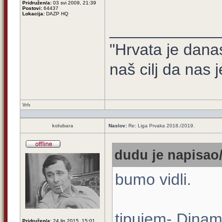
Pridružen/a:
03 svi 2009, 21:39
Postovi:
64437
Lokacija:
DAZP HQ
____________
"Hrvata je dana
naš cilj da nas j
Vrh
kolubara
Naslov:
Re: Liga Prvaka 2018./2019.
dudu je napisao/
bumo vidli.
tipujem- Dinam
Pridružen/a:
24 lip 2015, 15:01