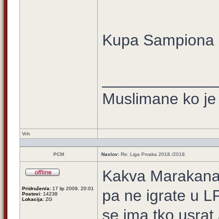
Kupa Sampiona
_____________
Muslimane ko je 
Vrh
PCM
Naslov:
Re: Liga Prvaka 2018./2019.
Kakva Marakana 
Pridružen/a:
17 lip 2009, 20:01
pa ne igrate u 
Postovi:
14238
Lokacija:
ZG
se ima tko usrat