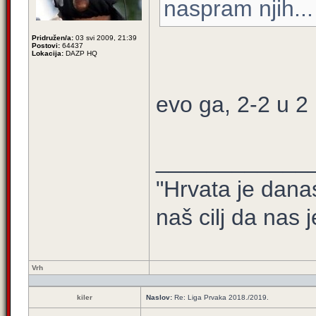
naspram njih...
Pridružen/a:
03 svi 2009, 21:39
Postovi:
64437
Lokacija:
DAZP HQ
evo ga, 2-2 u 2
____________
"Hrvata je dana
naš cilj da nas j
Vrh
kiler
Naslov:
Re: Liga Prvaka 2018./2019.