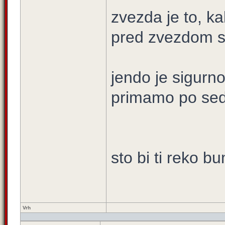
zvezda je to, ka
pred zvezdom su
jendo je sigurno
primamo po se
sto bi ti reko bu
Vrh