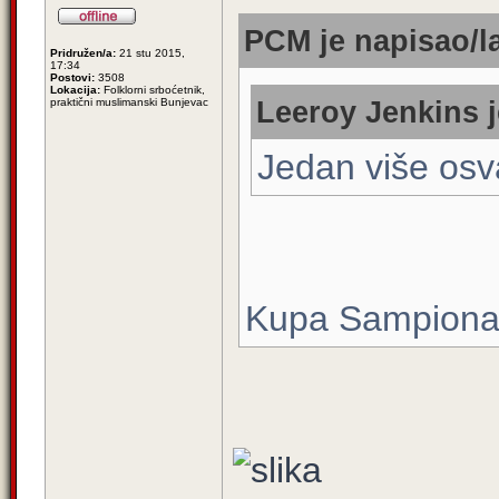
PCM je napisao/l
Pridružen/a:
21 stu 2015,
17:34
Postovi:
3508
Lokacija:
Folklorni srboćetnik,
praktični muslimanski Bunjevac
Leeroy Jenkins j
Jedan više osv
Kupa Sampion