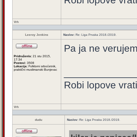
Robi lopove vrat
Vrh
Leeroy Jenkins
Naslov:
Re: Liga Prvaka 2018./2019.
Pa ja ne veruj
Pridružen/a:
21 stu 2015,
17:34
Postovi:
3508
Lokacija:
Folklorni srboćetnik,
_____________
praktični muslimanski Bunjevac
Robi lopove vrat
Vrh
dudu
Naslov:
Re: Liga Prvaka 2018./2019.