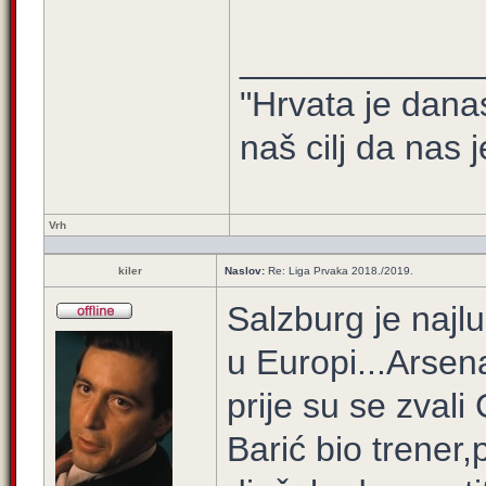
____________
"Hrvata je dana
naš cilj da nas j
Vrh
kiler
Naslov:
Re: Liga Prvaka 2018./2019.
Salzburg je najlu
u Europi...Arsena
prije su se zvali
Barić bio trener,