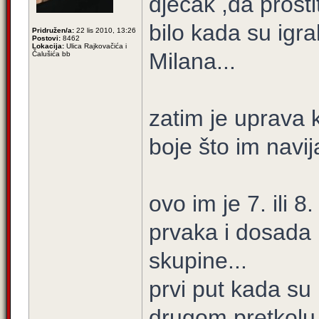
dječak ,da prost
bilo kada su igral
Pridružen/a:
22 lis 2010, 13:26
Postovi:
8462
Lokacija:
Ulica Rajkovačića i
Milana...
Čalušića bb
zatim je uprava 
boje što im navija
ovo im je 7. ili 8
prvaka i dosada n
skupine...
prvi put kada su i
drugom pretkolu 