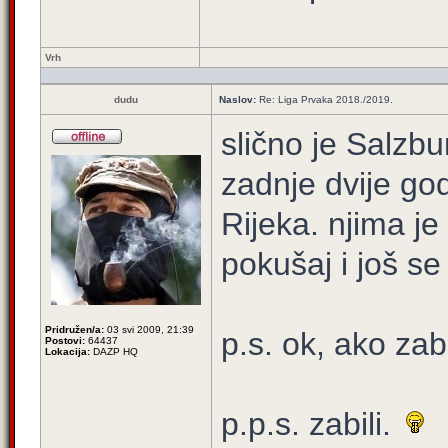
Vrh
dudu
Naslov:
Re: Liga Prvaka 2018./2019.
slično je Salzbu
zadnje dvije god
Rijeka. njima je
pokušaj i još se 
Pridružen/a:
03 svi 2009, 21:39
p.s. ok, ako zab
Postovi:
64437
Lokacija:
DAZP HQ
p.p.s. zabili.