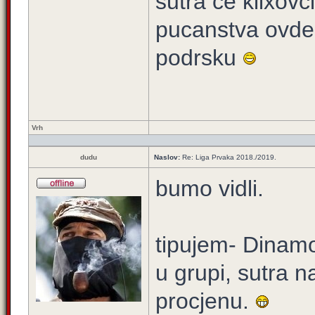
sutra ce klixovc
pucanstva ovde 
podrsku
Vrh
dudu
Naslov:
Re: Liga Prvaka 2018./2019.
bumo vidli.
tipujem- Dinamo
u grupi, sutra 
procjenu.