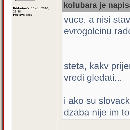
kolubara je napis
Pridružen/a:
16 ožu 2010,
21:38
Postovi:
4586
vuce, a nisi stav
evrogolcinu rad
steta, kakv pri
vredi gledati...
i ako su slovack
dzaba nije im to 