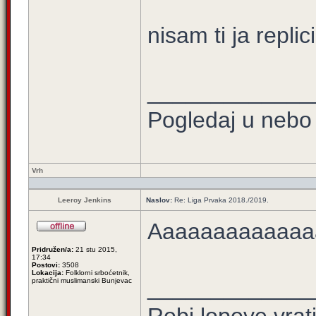
nisam ti ja repli
_____________
Pogledaj u nebo 
Vrh
Leeroy Jenkins
Naslov:
Re: Liga Prvaka 2018./2019.
Aaaaaaaaaaaaa
Pridružen/a:
21 stu 2015,
17:34
Postovi:
3508
Lokacija:
Folklorni srboćetnik,
_____________
praktični muslimanski Bunjevac