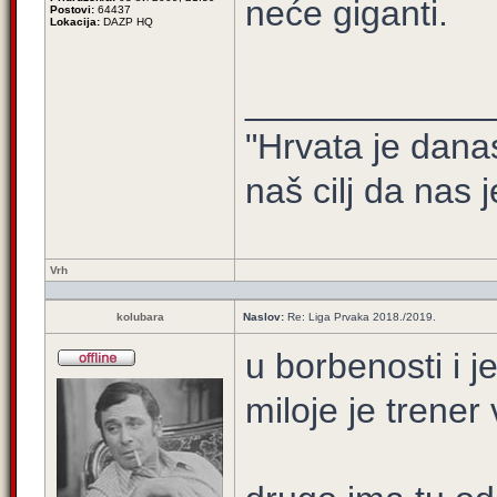
neće giganti.
Postovi:
64437
Lokacija:
DAZP HQ
____________
"Hrvata je dana
naš cilj da nas j
Vrh
kolubara
Naslov:
Re: Liga Prvaka 2018./2019.
u borbenosti i j
miloje je trener 