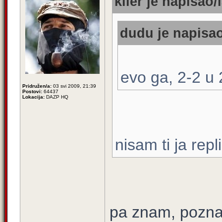
kiler je napisao/l
dudu je napisao
evo ga, 2-2 u
Pridružen/a:
03 svi 2009, 21:39
Postovi:
64437
Lokacija:
DAZP HQ
nisam ti ja repl
pa znam, poznat