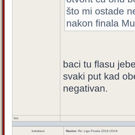
što mi ostade n
nakon finala Mun
baci tu flasu je
svaki put kad obe
negativan.
Vrh
kolubara
Naslov:
Re: Liga Prvaka 2018./2019.