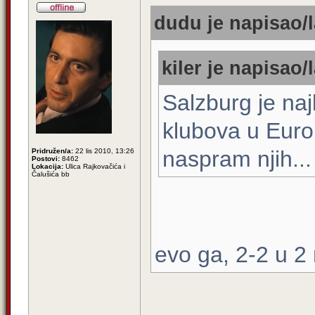
dudu je napisao/l
kiler je napisao/l
Salzburg je najl
klubova u Europ
naspram njih...
Pridružen/a:
22 lis 2010, 13:26
Postovi:
8462
Lokacija:
Ulica Rajkovačića i
Čalušića bb
evo ga, 2-2 u 2