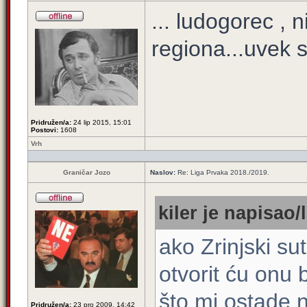
... ludogorec , 
regiona...uvek 
Pridružen/a:
24 lip 2015, 15:01
Postovi:
1608
Vrh
Graničar Jozo
Naslov:
Re: Liga Prvaka 2018./2019.
kiler je napisao/l
ako Zrinjski su
otvorit ću onu
što mi ostade 
Pridružen/a:
23 pro 2009, 14:42