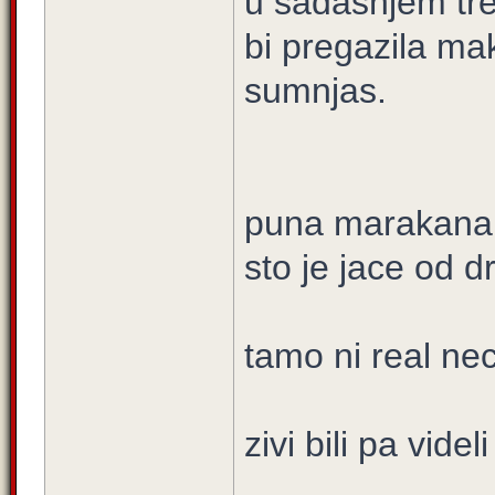
u sadasnjem tre
bi pregazila ma
sumnjas.
puna marakana ,
sto je jace od d
tamo ni real nec
zivi bili pa vide