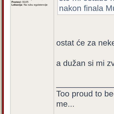
Postovi:
9105
Lokacija:
Na rubu egzistencije
nakon finala Mu
ostat će za neke
a dužan si mi z
____________
Too proud to beg
me...