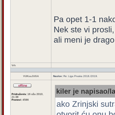
Pa opet 1-1 nak
Nek ste vi prosli
ali meni je drago
Vrh
VUKsaJUGA
Naslov:
Re: Liga Prvaka 2018./2019.
kiler je napisao/la
Pridružen/a:
16 ožu 2010,
21:38
Postovi:
4586
ako Zrinjski sut
otvorit ću onu 