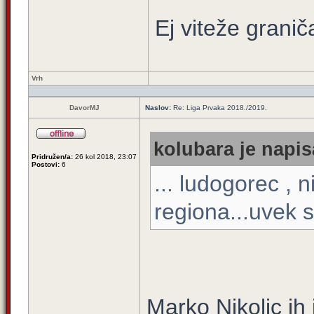
Ej viteže granič
Vrh
DavorMJ
Naslov:
Re: Liga Prvaka 2018./2019.
kolubara je napis
Pridružen/a:
26 kol 2018, 23:07
Postovi:
6
... ludogorec , 
regiona...uvek 
Marko Nikolic i