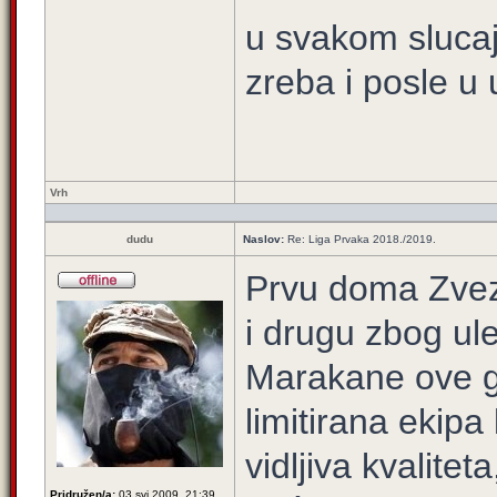
u svakom slucaj
zreba i posle u 
Vrh
dudu
Naslov:
Re: Liga Prvaka 2018./2019.
Prvu doma Zvez
i drugu zbog ule
Marakane ove god
limitirana ekipa 
vidljiva kvalite
Pridružen/a:
03 svi 2009, 21:39