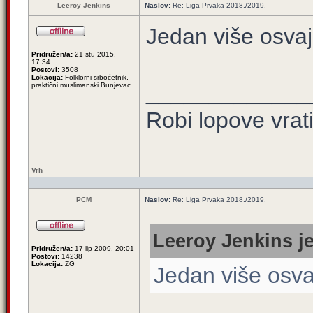
Leeroy Jenkins
Naslov:
Re: Liga Prvaka 2018./2019.
Jedan više osva
Pridružen/a:
21 stu 2015,
17:34
Postovi:
3508
Lokacija:
Folklorni srboćetnik,
_____________
praktični muslimanski Bunjevac
Robi lopove vrat
Vrh
PCM
Naslov:
Re: Liga Prvaka 2018./2019.
Leeroy Jenkins je
Pridružen/a:
17 lip 2009, 20:01
Postovi:
14238
Lokacija:
ZG
Jedan više osv