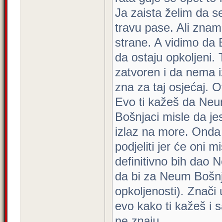
Ja zaista želim da se
travu pase. Ali zna
strane. A vidimo da 
da ostaju opkoljeni. 
zatvoren i da nema iz
zna za taj osjećaj. O
Evo ti kažeš da Neum
Bošnjaci misle da je
izlaz na more. Onda 
podjeliti jer će oni m
definitivno bih dao
da bi za Neum Bošnjac
opkoljenosti). Znač
evo kako ti kažeš i
ne znaju.