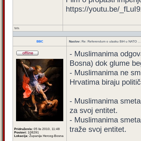
https://youtu.be/_fLuI
Vrh
BBC
Naslov:
Re: Referendum o ulasku BiH u NATO ...
- Muslimanima odgova
Bosna) dok glume bego
- Muslimanima ne sme
Hrvatima biraju polit
- Muslimanima smeta t
za svoj entitet.
- Muslimanima smeta 
traže svoj entitet.
Pridružen/a:
05 lis 2010, 11:48
Postovi:
108291
Lokacija:
Županija Herceg-Bosna