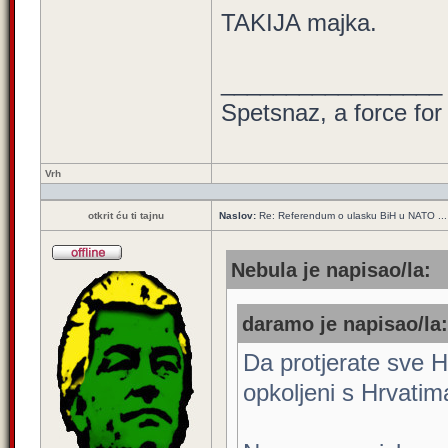
TAKIJA majka.
_________________
Spetsnaz, a force for
Vrh
otkrit ću ti tajnu
Naslov:
Re: Referendum o ulasku BiH u NATO ...
Nebula je napisao/la:
daramo je napisao/la:
Da protjerate sve H
opkoljeni s Hrvatim