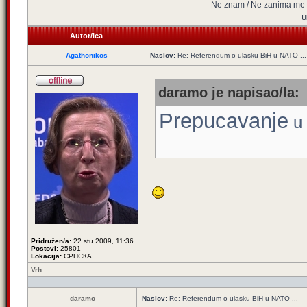
Ne znam / Ne zanima me
U
Autor/ica
Agathonikos
Naslov:
Re: Referendum o ulasku BiH u NATO ...
daramo je napisao/la:
Prepucavanje
u 
Pridružen/a:
22 stu 2009, 11:36
Postovi:
25801
Lokacija:
СРПСКА
Vrh
daramo
Naslov:
Re: Referendum o ulasku BiH u NATO ...