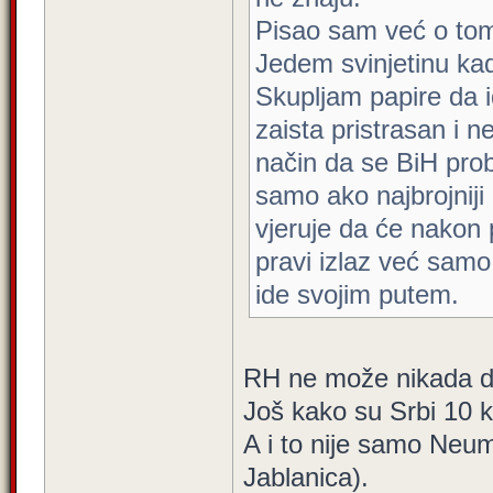
Pisao sam već o tom
Jedem svinjetinu ka
Skupljam papire da i
zaista pristrasan i n
način da se BiH probl
samo ako najbrojniji 
vjeruje da će nakon 
pravi izlaz već samo 
ide svojim putem.
RH ne može nikada dati
Još kako su Srbi 10 
A i to nije samo Neum,
Jablanica).