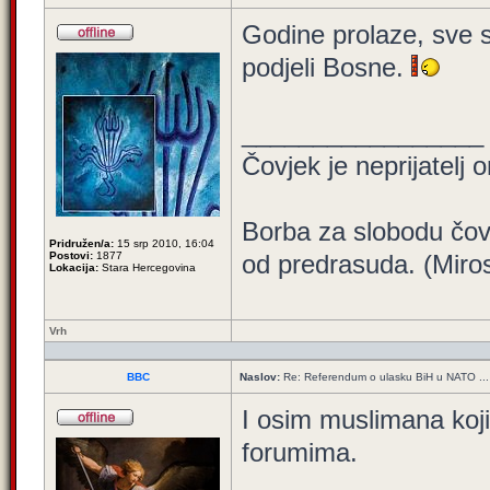
Godine prolaze, sve s
podjeli Bosne.
_________________
Čovjek je neprijatelj 
Borba za slobodu čov
Pridružen/a:
15 srp 2010, 16:04
Postovi:
1877
od predrasuda. (Miros
Lokacija:
Stara Hercegovina
Vrh
BBC
Naslov:
Re: Referendum o ulasku BiH u NATO ...
I osim muslimana koj
forumima.