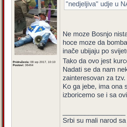
"nedjeljiva" udje u
Ne moze Bosnjo nista
hoce moze da bombar
inače ubijaju po svijet
Tako da ovo jest kurc
Pridružen/a:
08 srp 2017, 10:10
Postovi:
36464
Nadati se da nam neko
zainteresovan za tzv. 
Ko ga jebe, ima ona s
izboricemo se i sa ov
_________________
Srbi su mali narod sa