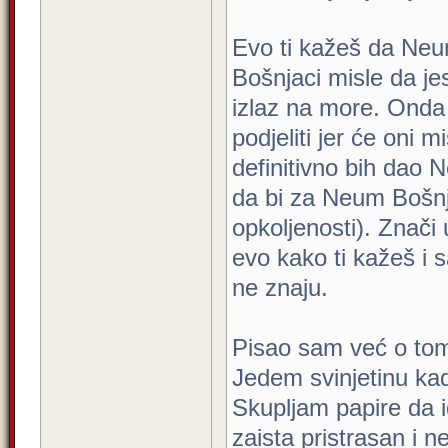
Evo ti kažeš da Neum
Bošnjaci misle da je
izlaz na more. Onda 
podjeliti jer će oni m
definitivno bih dao
da bi za Neum Bošnjac
opkoljenosti). Znač
evo kako ti kažeš i
ne znaju.
Pisao sam već o tom
Jedem svinjetinu ka
Skupljam papire da i
zaista pristrasan i n