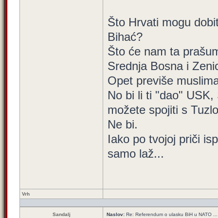
Što Hrvati mogu dobit
Bihać?
Što će nam ta prašuma
Srednja Bosna i Zeni
Opet previše muslima
No bi li ti "dao" US
možete spojiti s Tuz
Ne bi.
Iako po tvojoj priči i
samo laž...
Vrh
Sandalj
Naslov:
Re: Referendum o ulasku BiH u NATO ...