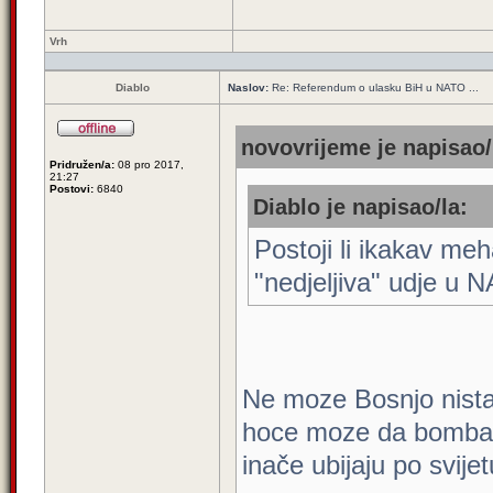
Vrh
Diablo
Naslov:
Re: Referendum o ulasku BiH u NATO ...
novovrijeme je napisao/
Pridružen/a:
08 pro 2017,
21:27
Postovi:
6840
Diablo je napisao/la:
Postoji li ikakav m
"nedjeljiva" udje u
Ne moze Bosnjo nista
hoce moze da bombar
inače ubijaju po svijet