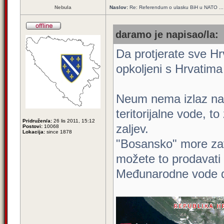
Nebula
Naslov:
Re: Referendum o ulasku BiH u NATO ...
daramo je napisao/la:
Da protjerate sve Hr
opkoljeni s Hrvatima
Neum nema izlaz n
teritorijalne vode, t
Pridružen/a:
26 lis 2011, 15:12
zaljev.
Postovi:
10068
Lokacija:
since 1878
"Bosansko" more za
možete to prodavat
Međunarodne vode d