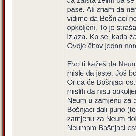
Ja zaista želim da se 
pase. Ali znam da ne
vidimo da Bošnjaci ne
opkoljeni. To je straš
izlaza. Ko se ikada za
Ovdje čitav jedan nar
Evo ti kažeš da Neum 
misle da jeste. Još b
Onda će Bošnjaci ostat
misliti da nisu opkolj
Neum u zamjenu za p
Bošnjaci dali puno (tol
zamjenu za Neum dobi
Neumom Bošnjaci osta