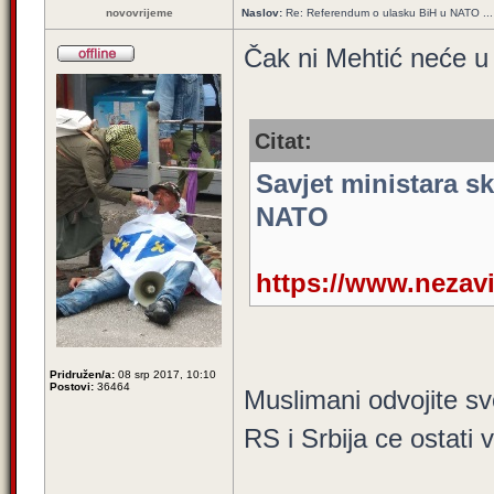
novovrijeme
Naslov:
Re: Referendum o ulasku BiH u NATO ...
Čak ni Mehtić neće 
Citat:
Savjet ministara s
NATO
https://www.nezavi
Pridružen/a:
08 srp 2017, 10:10
Postovi:
36464
Muslimani odvojite sv
RS i Srbija ce ostati 