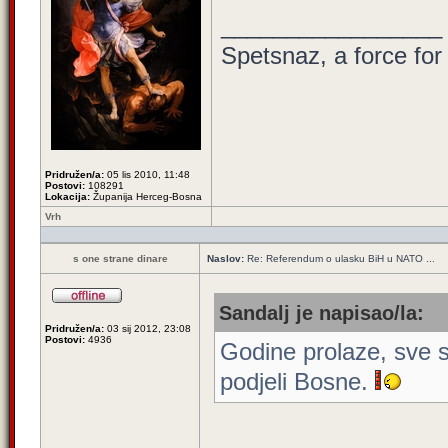
_________________
Spetsnaz, a force for
Pridružen/a:
05 lis 2010, 11:48
Postovi:
108291
Lokacija:
Županija Herceg-Bosna
Vrh
s one strane dinare
Naslov:
Re: Referendum o ulasku BiH u NATO ...
Sandalj je napisao/la:
Pridružen/a:
03 sij 2012, 23:08
Postovi:
4936
Godine prolaze, sve s
podjeli Bosne.