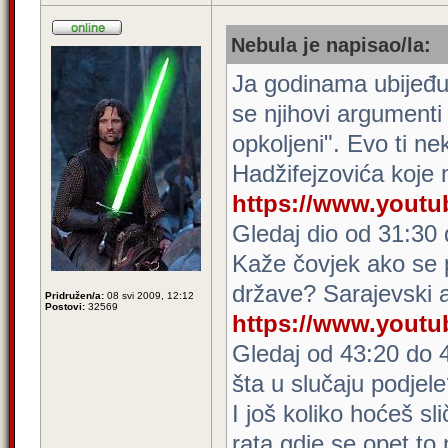
Nebula je napisao/la:
Ja godinama ubijeđuj
se njihovi argument
opkoljeni". Evo ti n
Hadžifejzovića koje
https://www.yout
Gledaj dio od 31:30
Kaže čovjek ako se po
države? Sarajevski
Pridružen/a:
08 svi 2009, 12:12
Postovi:
32569
https://www.yout
Gledaj od 43:20 do 
šta u slučaju podjel
I još koliko hoćeš sli
rata gdje se opet to