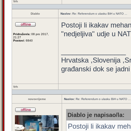
Vrh
Diablo
Naslov:
Re: Referendum o ulasku BiH u NATO ...
Postoji li ikakav meh
"nedjeljiva" udje u N
Pridružen/a:
08 pro 2017,
21:27
Postovi:
6840
_________________
Hrvatska ,Slovenija ,
građanski dok se jadni
Vrh
novovrijeme
Naslov:
Re: Referendum o ulasku BiH u NATO ...
Diablo je napisao/la:
Postoji li ikakav m