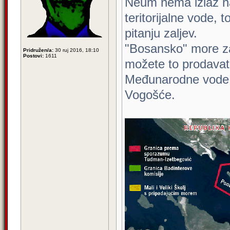
Neum nema izlaz 
teritorijalne vode, 
pitanju zaljev.
"Bosansko" more z
Pridružen/a:
30 ruj 2016, 18:10
Postovi:
1611
možete to prodavat
Međunarodne vode 
Vogošće.