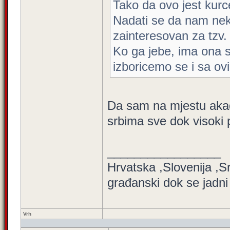
Tako da ovo jest kurc
Nadati se da nam neko
zainteresovan za tzv. 
Ko ga jebe, ima ona sr
izboricemo se i sa ov
Da sam na mjestu akad
srbima sve dok visoki p
_________________
Hrvatska ,Slovenija ,
građanski dok se jadni
Vrh