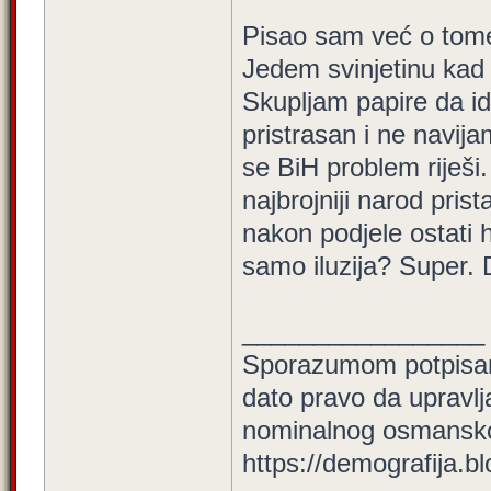
Pisao sam već o tome
Jedem svinjetinu kad
Skupljam papire da id
pristrasan i ne navija
se BiH problem riješi.
najbrojniji narod pris
nakon podjele ostati 
samo iluzija? Super. D
_________________
Sporazumom potpisan
dato pravo da upravl
nominalnog osmansko
https://demografija.b