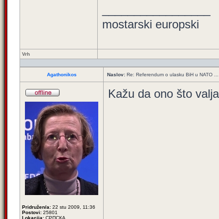
_________________
mostarski europski
Vrh
Agathonikos
Naslov:
Re: Referendum o ulasku BiH u NATO ...
Kažu da ono što valja
Pridružen/a:
22 stu 2009, 11:36
Postovi:
25801
Lokacija:
СРПСКА