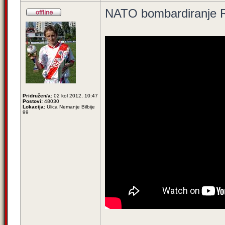
NATO bombardiranje R
Pridružen/a:
02 kol 2012, 10:47
Postovi:
48030
Lokacija:
Ulica Nemanje Bilbije
99