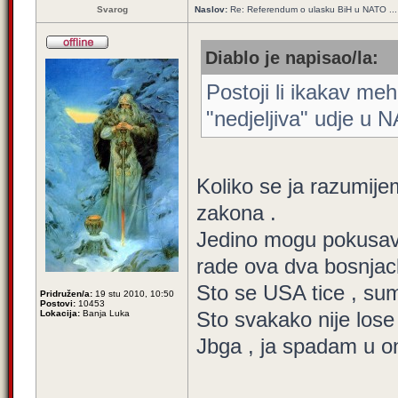
Svarog
Naslov:
Re: Referendum o ulasku BiH u NATO ...
Diablo je napisao/la:
Postoji li ikakav m
"nedjeljiva" udje u
Koliko se ja razumijem
zakona .
Jedino mogu pokusava
rade ova dva bosnjac
Sto se USA tice , sum
Pridružen/a:
19 stu 2010, 10:50
Postovi:
10453
Sto svakako nije lose 
Lokacija:
Banja Luka
Jbga , ja spadam u on