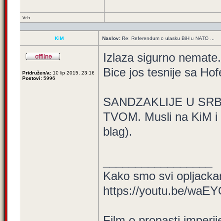
Vrh
KiM
Naslov:
Re: Referendum o ulasku BiH u NATO ...
Izlaza sigurno nemate
Bice jos tesnije sa H
Pridružen/a:
10 lip 2015, 23:16
Postovi:
5996
SANDZAKLIJE U SRB.
TVOM. Musli na KiM i 
blag).
_________________
Kako smo svi opljackan
https://youtu.be/waE
Film o propasti imperij