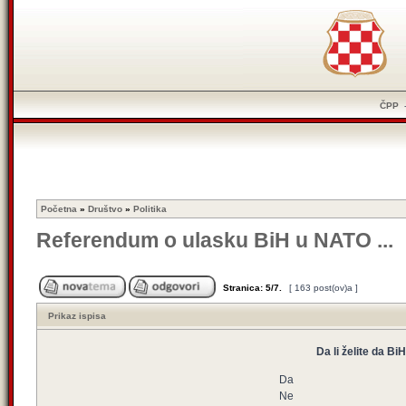
ČPP
Početna
»
Društvo
»
Politika
Referendum o ulasku BiH u NATO ...
Stranica:
5
/
7
.
[ 163 post(ov)a ]
Prikaz ispisa
Da li želite da B
Da
Ne