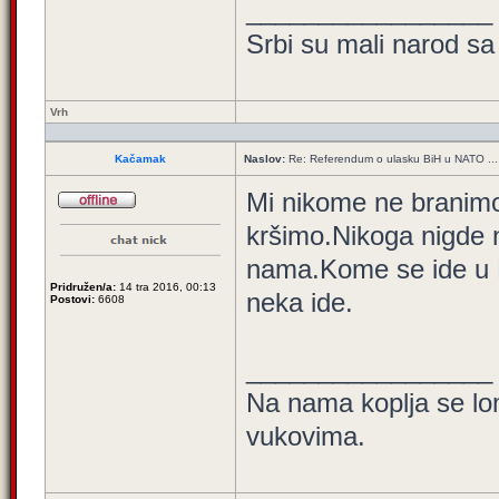
_________________
Srbi su mali narod sa
Vrh
Kačamak
Naslov:
Re: Referendum o ulasku BiH u NATO ...
Mi nikome ne branimo 
kršimo.Nikoga nigde 
nama.Kome se ide u N
Pridružen/a:
14 tra 2016, 00:13
neka ide.
Postovi:
6608
_________________
Na nama koplja se lom
vukovima.