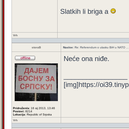
Slatkih li briga a
Vrh
storaB
Naslov:
Re: Referendum o ulasku BiH u NATO ...
Neće ona niđe.
_________________
[img]https://oi39.tiny
Pridružen/a:
16 sij 2013, 13:46
Postovi:
8214
Lokacija:
Republic of Srpska
Vrh