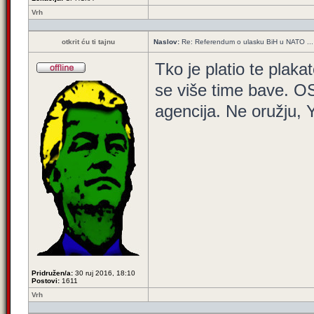
Vrh
otkrit ću ti tajnu
Naslov:
Re: Referendum o ulasku BiH u NATO ...
Tko je platio te plaka
se više time bave. O
agencija. Ne oružju, 
Pridružen/a:
30 ruj 2016, 18:10
Postovi:
1611
Vrh