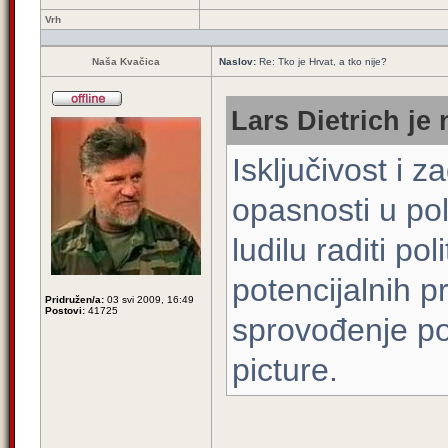
Vrh
Naša Kvačica
Naslov:
Re: Tko je Hrvat, a tko nije?
Lars Dietrich je 
Isključivost i z
opasnosti u pol
ludilu raditi po
potencijalnih p
Pridružen/a:
03 svi 2009, 16:49
Postovi:
41725
sprovođenje pol
picture.