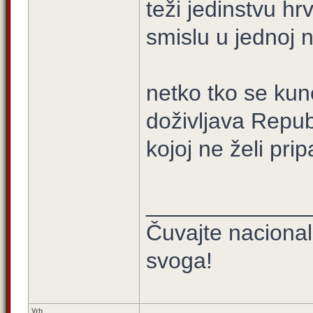
teži jedinstvu h
smislu u jednoj n
netko tko se kune
doživljava Repub
kojoj ne želi prip
_____________
Čuvajte naciona
svoga!
Vrh