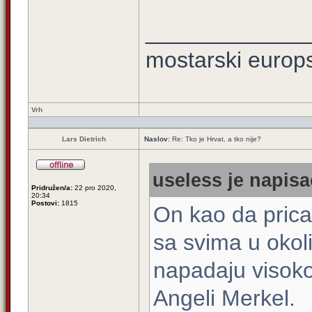
_____________
mostarski europ
Vrh
Lars Dietrich
Naslov:
Re: Tko je Hrvat, a tko nije?
useless je napisa
Pridružen/a:
22 pro 2020,
20:34
Postovi:
1815
On kao da prica
sa svima u okoli
napadaju visoko
Angeli Merkel.