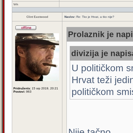
Vrh
Clint Eastwood
Naslov:
Re: Tko je Hrvat, a tko nije?
Prolaznik je napi
divizija je napis
U političkom 
Hrvat teži jed
političkom smi
Pridružen/a:
15 srp 2019, 20:21
Postovi:
963
Nije tačno.