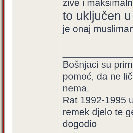
žive i maksimaln
to uključen u
je onaj musliman
_____________
Bošnjaci su prim
pomoć, da ne lič
nema.
Rat 1992-1995 u 
remek djelo te g
dogodio