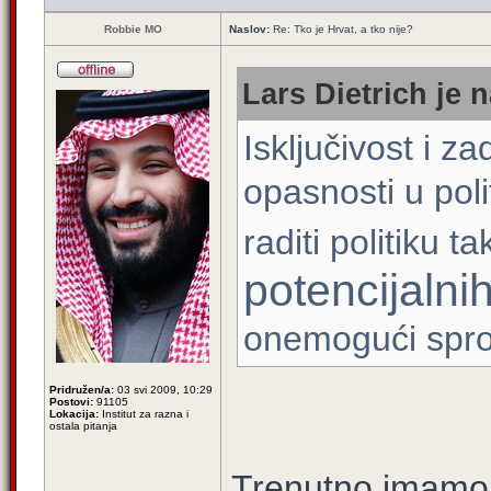
Robbie MO
Naslov:
Re: Tko je Hrvat, a tko nije?
Lars Dietrich je n
Isključivost i z
opasnosti u poli
raditi politiku t
potencijalnih
onemogući sprov
Pridružen/a:
03 svi 2009, 10:29
Postovi:
91105
Lokacija:
Institut za razna i
ostala pitanja
Trenutno imamo 