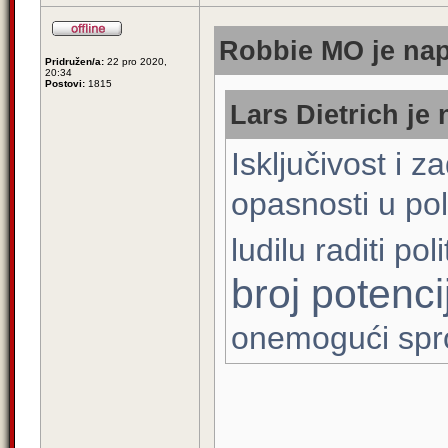
Robbie MO je nap
Pridružen/a:
22 pro 2020,
20:34
Postovi:
1815
Lars Dietrich je 
Isključivost i z
opasnosti u pol
ludilu raditi po
broj potenci
onemogući sprov