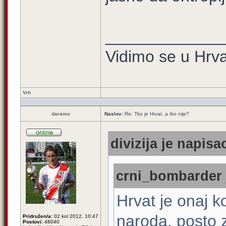
_____________
Vidimo se u Hrva
Vrh
daramo
Naslov:
Re: Tko je Hrvat, a tko nije?
divizija je napisao
crni_bombarder j
Hrvat je onaj k
naroda, posto 
Pridružen/a:
02 kol 2012, 10:47
Postovi:
48040