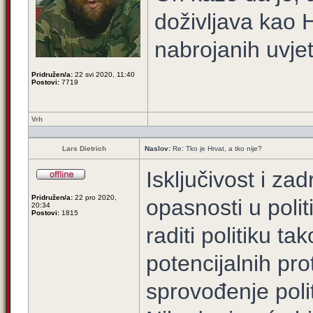
doživljava kao 
nabrojanih uvjet
Pridružen/a:
22 svi 2020, 11:40
Postovi:
7719
Vrh
Lars Dietrich
Naslov:
Re: Tko je Hrvat, a tko nije?
Isključivost i za
Pridružen/a:
22 pro 2020,
opasnosti u polit
20:34
Postovi:
1815
raditi politiku t
potencijalnih pr
sprovođenje polit