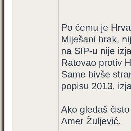
Po čemu je Hrva
Miješani brak, ni
na SIP-u nije iz
Ratovao protiv H
Same bivše stra
popisu 2013. iz
Ako gledaš čisto 
Amer Žuljević.