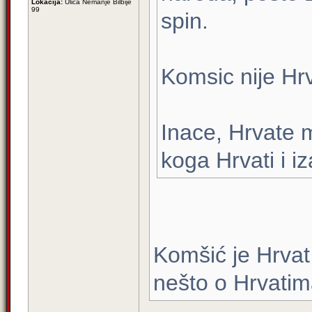
Lokacija:
Ulica Nemanje Bilbije
99
spin.
Komsic nije Hrv
Inace, Hrvate 
koga Hrvati i i
Komšić je Hrvat
nešto o Hrvatim