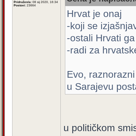
Pridružen/a:
08 sij 2020, 16:34
Postovi:
23664
Hrvat je onaj
-koji se izjašnj
-ostali Hrvati g
-radi za hrvatsk
Evo, raznorazni 
u Sarajevu postal
u političkom smi