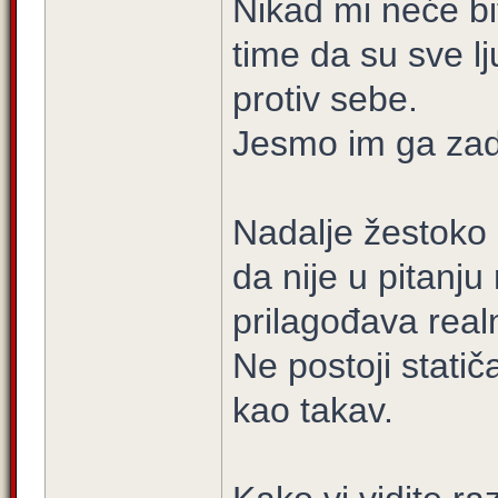
Nikad mi neće bit
time da su sve lj
protiv sebe.
Jesmo im ga zada
Nadalje žestoko 
da nije u pitanju
prilagođava real
Ne postoji statiča
kao takav.