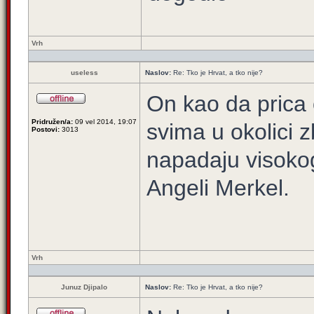
Vrh
useless
Naslov:
Re: Tko je Hrvat, a tko nije?
On kao da prica 
Pridružen/a:
09 vel 2014, 19:07
svima u okolici 
Postovi:
3013
napadaju visokog
Angeli Merkel.
Vrh
Junuz Djipalo
Naslov:
Re: Tko je Hrvat, a tko nije?