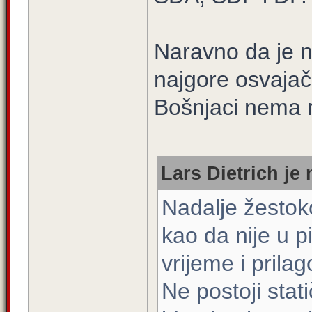
Naravno da je n
najgore osvajač
Bošnjaci nema r
Lars Dietrich je 
Nadalje žestoko
kao da nije u p
vrijeme i prila
Ne postoji stati