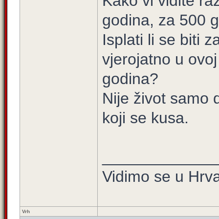
Kako vi vidite ra
godina, za 500 
Isplati li se biti
vjerojatno u ovo
godina?
Nije život samo 
koji se kusa.
_____________
Vidimo se u Hrva
Vrh