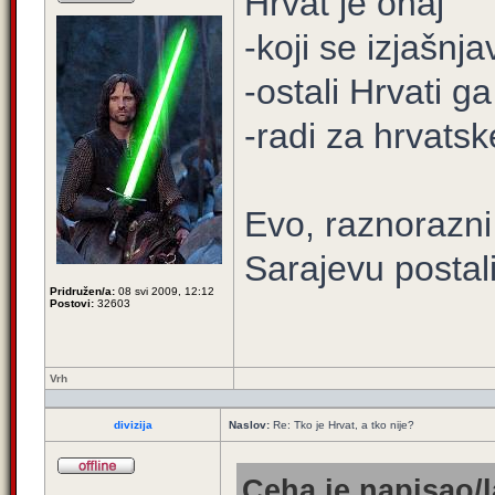
Hrvat je onaj
-koji se izjašnj
-ostali Hrvati g
-radi za hrvatsk
Evo, raznorazni 
Sarajevu postali 
Pridružen/a:
08 svi 2009, 12:12
Postovi:
32603
Vrh
divizija
Naslov:
Re: Tko je Hrvat, a tko nije?
Ceha je napisao/l