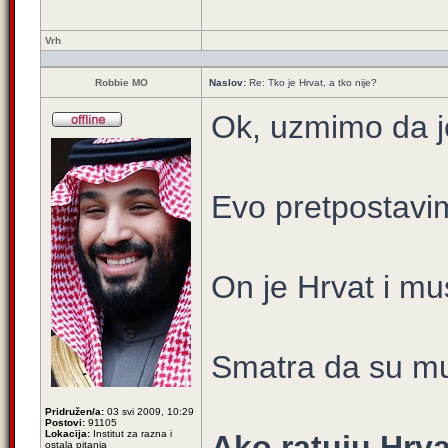
Vrh
Robbie MO
Naslov:
Re: Tko je Hrvat, a tko nije?
Ok, uzmimo da j
Evo pretpostavim
On je Hrvat i mu
Smatra da su mu
Pridružen/a:
03 svi 2009, 10:29
Postovi:
91105
Lokacija:
Institut za razna i
Ako ratuju Hrva
ostala pitanja