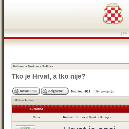
ČPP
Početna
»
Društvo
»
Politika
Tko je Hrvat, a tko nije?
Stranica:
4
/
12
.
[ 294 post(ov)a ]
Prikaz ispisa
Autor/ica
Ceha
Naslov:
Re: Tko je Hrvat, a tko nije?