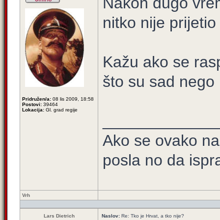
Nakon dugo vrem
nitko nije prijeti
Kažu ako se rasp
što su sad nego 
Pridružen/a:
08 lis 2009, 18:58
Postovi:
39464
Lokacija:
Gl. grad regije
_____________
Ako se ovako na
posla no da ispra
Vrh
Lars Dietrich
Naslov:
Re: Tko je Hrvat, a tko nije?