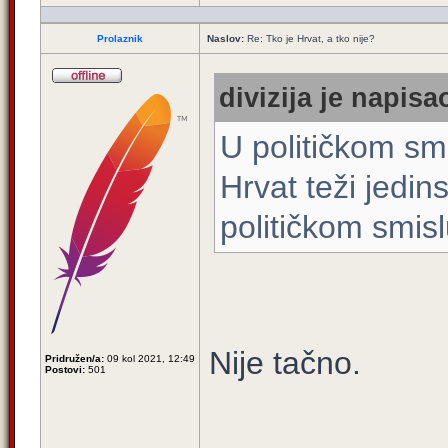
Prolaznik
Naslov:
Re: Tko je Hrvat, a tko nije?
divizija je napisao
U političkom sm
Hrvat teži jedi
političkom smisl
Nije tačno.
Pridružen/a:
09 kol 2021, 12:49
Postovi:
501