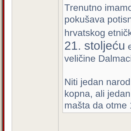
Trenutno imamo 
pokušava potisn
hrvatskog etnič
21. stoljeću
e
veličine Dalmaci
Niti jedan narod
kopna, ali jedan 
mašta da otme 