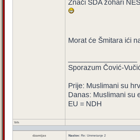
Znači SDA žohari NES
Morat će Šmitara ići 
_________________
Sporazum Čović-Vučić 
Prije: Muslimani su hr
Danas: Muslimani su e
EU = NDH
Vrh
dzamijas
Naslov:
Re: Ummetanje 2