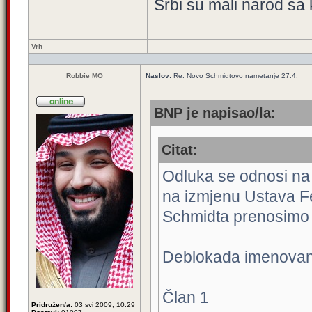
Srbi su mali narod sa 
Vrh
Robbie MO
Naslov:
Re: Novo Schmidtovo nametanje 27.4.
BNP je napisao/la:
Citat:
Odluka se odnosi na 
na izmjenu Ustava F
Schmidta prenosimo u
Deblokada imenovanj
Član 1
Pridružen/a:
03 svi 2009, 10:29