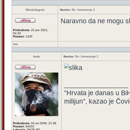
NikolaZagreb
Naslov:
Re: Ummetanje 2
Naravno da ne mogu shva
Pridružen/a:
22 pro 2021,
02:20
Postovi:
1335
Vrh
dudu
Naslov:
Re: Ummetanje 2
_________________
"Hrvata je danas u BiH
milijun", kazao je Čovi
Pridružen/a:
03 svi 2009, 21:39
Postovi:
64433
Lokacija:
DAZP HQ