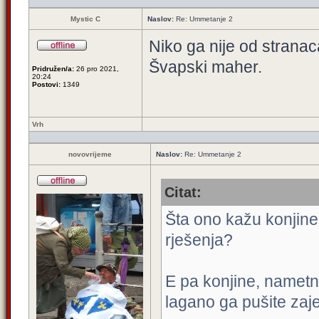
Mystic C
Naslov:
Re: Ummetanje 2
Niko ga nije od stran
Švapski maher.
Pridružen/a:
26 pro 2021,
20:24
Postovi:
1349
Vrh
novovrijeme
Naslov:
Re: Ummetanje 2
Citat:
Šta ono kažu konjine
rješenja?
E pa konjine, nametnu
lagano ga pušite zaj