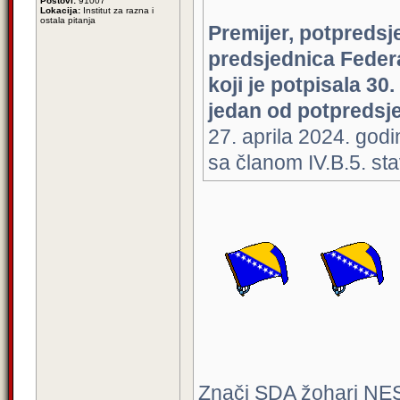
Postovi:
91007
Lokacija:
Institut za razna i
ostala pitanja
Premijer, potpredsje
predsjednica Federa
koji je potpisala 30
jedan od potpredsje
27. aprila 2024. god
sa članom IV.B.5. st
Znači SDA žohari NES