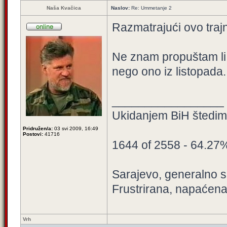
Naša Kvačica
Naslov:
Re: Ummetanje 2
Razmatrajući ovo traj
Ne znam propuštam li 
nego ono iz listopada.
_________________
Ukidanjem BiH štedimo
Pridružen/a:
03 svi 2009, 16:49
Postovi:
41716
1644 of 2558 - 64.27
Sarajevo, generalno sa
Frustrirana, napaćena
Vrh