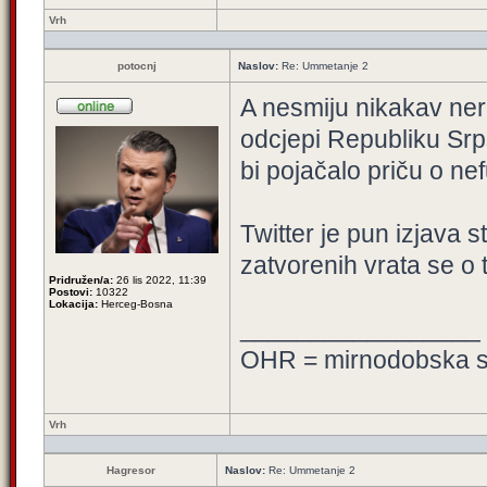
Vrh
potocnj
Naslov:
Re: Ummetanje 2
A nesmiju nikakav ner
odcjepi Republiku Srp
bi pojačalo priču o ne
Twitter je pun izjava s
zatvorenih vrata se o
Pridružen/a:
26 lis 2022, 11:39
Postovi:
10322
Lokacija:
Herceg-Bosna
_________________
OHR = mirnodobska s
Vrh
Hagresor
Naslov:
Re: Ummetanje 2