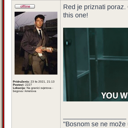
Red je priznati poraz.
this one!
Pridružen/a:
23 lis 2021, 21:13
Postovi:
2227
Lokacija:
Na granici svjetova -
begova i kmetova
_________________
"Bosnom se ne može u