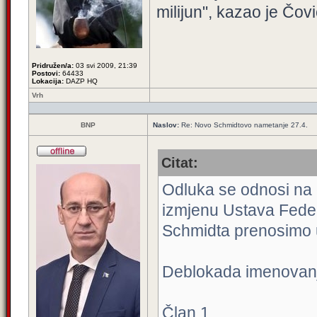
milijun", kazao je Čovi
Pridružen/a:
03 svi 2009, 21:39
Postovi:
64433
Lokacija:
DAZP HQ
Vrh
BNP
Naslov:
Re: Novo Schmidtovo nametanje 27.4.
Citat:
Odluka se odnosi na 
izmjenu Ustava Feder
Schmidta prenosimo u 
Deblokada imenovanj
Član 1