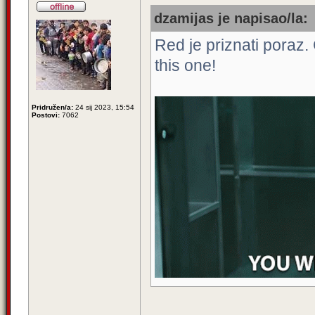
dzamijas je napisao/la:
Red je priznati poraz.
this one!
Pridružen/a:
24 sij 2023, 15:54
Postovi:
7062