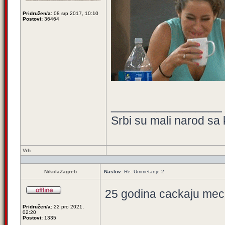
Pridružen/a:
08 srp 2017, 10:10
Postovi:
36464
_________________
Srbi su mali narod sa 
Vrh
NikolaZagreb
Naslov:
Re: Ummetanje 2
25 godina cackaju meck
Pridružen/a:
22 pro 2021,
02:20
Postovi:
1335