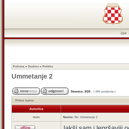
ČPP
Početna
»
Društvo
»
Politika
Ummetanje 2
Stranica:
3
/
20
.
[ 484 post(ov)a ]
Prikaz ispisa
Autor/ica
dudu
Naslov:
Re: Ummetanje 2
lakši sam i lepršaviji 