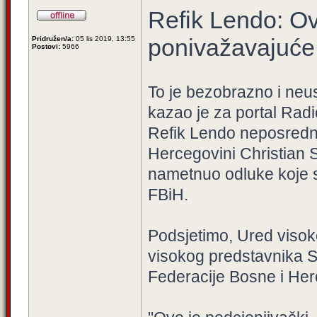
Refik Lendo: Ov
ponivažavajuće,
Pridružen/a:
05 lis 2019, 13:55
Postovi:
5966
To je bezobrazno i neu
kazao je za portal Rad
Refik Lendo neposredno
Hercegovini Christian S
nametnuo odluke koje 
FBiH.
Podsjetimo, Ured visok
visokog predstavnika 
Federacije Bosne i Her