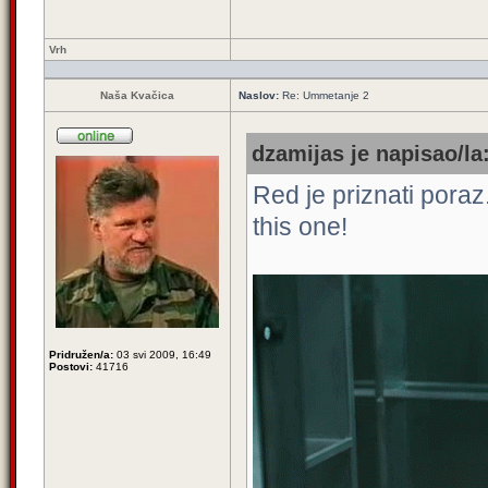
Vrh
Naša Kvačica
Naslov:
Re: Ummetanje 2
dzamijas je napisao/la
Red je priznati poraz
this one!
Pridružen/a:
03 svi 2009, 16:49
Postovi:
41716