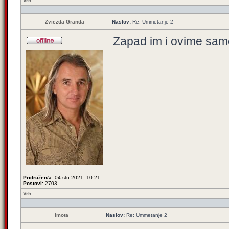
Vrh
Zviezda Granda
Naslov:
Re: Ummetanje 2
Zapad im i ovime samo 
Pridružen/a:
04 stu 2021, 10:21
Postovi:
2703
Vrh
Imota
Naslov:
Re: Ummetanje 2