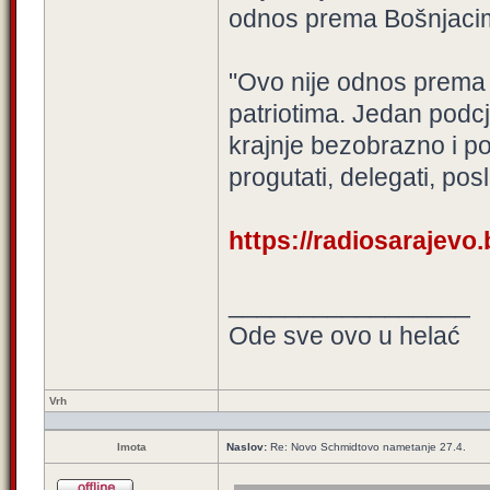
odnos prema Bošnjaci
"Ovo nije odnos prema
patriotima. Jedan podc
krajnje bezobrazno i p
progutati, delegati, posl
https://radiosarajevo.
_________________
Ode sve ovo u helać
Vrh
Imota
Naslov:
Re: Novo Schmidtovo nametanje 27.4.