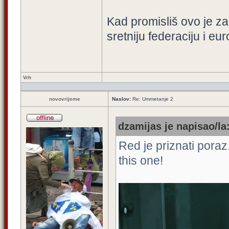
Kad promisliš ovo je za 
sretniju federaciju i eu
Vrh
novovrijeme
Naslov:
Re: Ummetanje 2
dzamijas je napisao/la
Red je priznati poraz
this one!