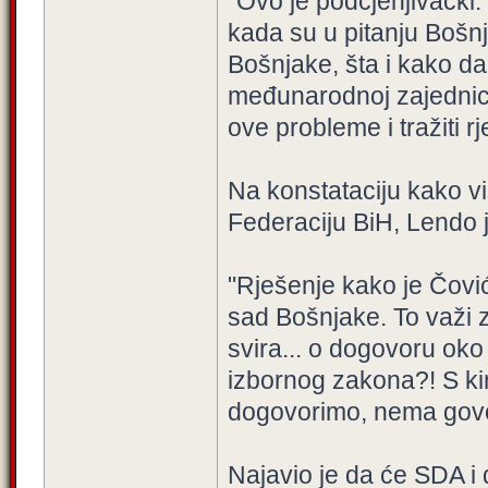
"Ovo je podcjenjivački
kada su u pitanju Bošnj
Bošnjake, šta i kako dal
međunarodnoj zajednici
ove probleme i tražiti r
Na konstataciju kako v
Federaciju BiH, Lendo j
"Rješenje kako je Čović
sad Bošnjake. To važi 
svira... o dogovoru oko
izbornog zakona?! S ki
dogovorimo, nema govor
Najavio je da će SDA i d