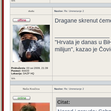
Vrh
dudu
Naslov:
Re: Ummetanje 2
Dragane skrenut ćemo 
_________________
"Hrvata je danas u BiH
milijun", kazao je Čovi
Pridružen/a:
03 svi 2009, 21:39
Postovi:
64433
Lokacija:
DAZP HQ
Vrh
Naša Kvačica
Naslov:
Re: Ummetanje 2
Citat: