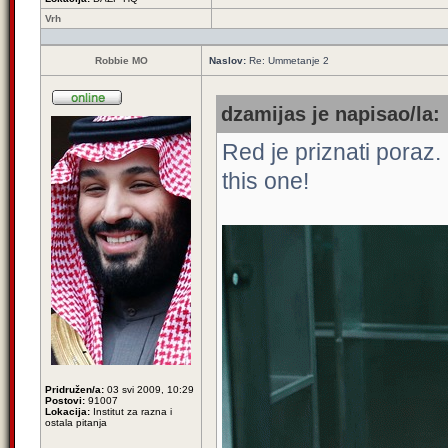
Vrh
Robbie MO
Naslov:
Re: Ummetanje 2
dzamijas je napisao/la:
Red je priznati poraz.
this one!
Pridružen/a:
03 svi 2009, 10:29
Postovi:
91007
Lokacija:
Institut za razna i
ostala pitanja