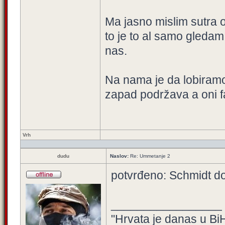
Ma jasno mislim sutra 
to je to al samo gledam 
nas.
Na nama je da lobiram
zapad podržava a oni fa
Vrh
dudu
Naslov:
Re: Ummetanje 2
potvrđeno: Schmidt dol
_________________
"Hrvata je danas u BiH