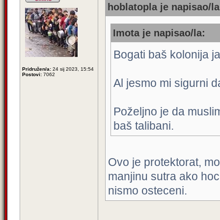
hoblatopla je napisao/la
Imota je napisao/la:
Bogati baš kolonija 
Pridružen/a:
24 sij 2023, 15:54
Postovi:
7062
Al jesmo mi sigurni d
Poželjno je da musli
baš talibani.
Ovo je protektorat, moz
manjinu sutra ako hoce
nismo osteceni.