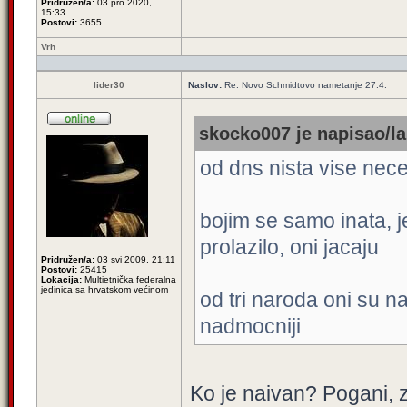
Pridružen/a:
03 pro 2020,
15:33
Postovi:
3655
Vrh
lider30
Naslov:
Re: Novo Schmidtovo nametanje 27.4.
skocko007 je napisao/la
od dns nista vise nece b
bojim se samo inata, je
prolazilo, oni jacaju
Pridružen/a:
03 svi 2009, 21:11
Postovi:
25415
Lokacija:
Multietnička federalna
jedinica sa hrvatskom većinom
od tri naroda oni su na
nadmocniji
Ko je naivan? Pogani, z