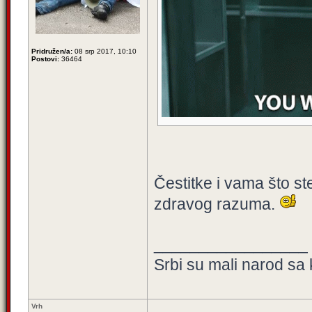
Pridružen/a:
08 srp 2017, 10:10
Postovi:
36464
Čestitke i vama što ste
zdravog razuma.
_________________
Srbi su mali narod sa 
Vrh