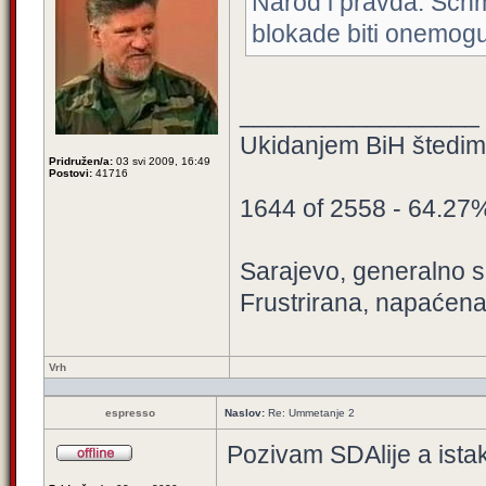
Narod i pravda: Schm
blokade biti onemog
_________________
Ukidanjem BiH štedimo
Pridružen/a:
03 svi 2009, 16:49
Postovi:
41716
1644 of 2558 - 64.27
Sarajevo, generalno sa
Frustrirana, napaćena
Vrh
espresso
Naslov:
Re: Ummetanje 2
Pozivam SDAlije a istak