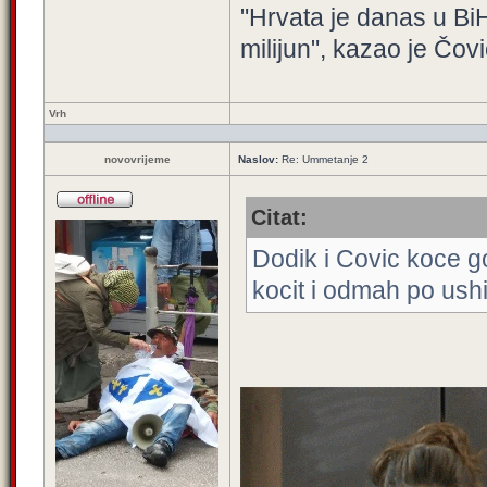
"Hrvata je danas u BiH
milijun", kazao je Čovi
Vrh
novovrijeme
Naslov:
Re: Ummetanje 2
Citat:
Dodik i Covic koce g
kocit i odmah po ush