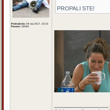
PROPALI STE!
Pridružen/a:
08 srp 2017, 10:10
Postovi:
36464
_________________