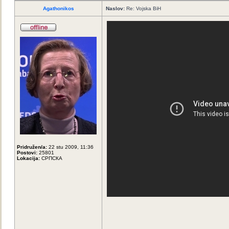
Agathonikos
Naslov:
Re: Vojska BiH
Pridružen/a:
22 stu 2009, 11:36
Postovi:
25801
Lokacija:
СРПСКА