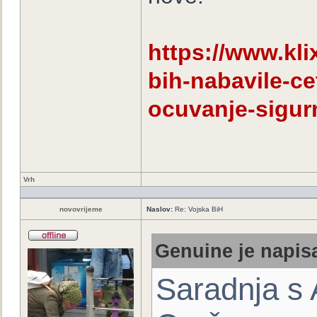
https://www.kli
bih-nabavile-ce
ocuvanje-sigur
Vrh
novovrijeme
Naslov:
Re: Vojska BiH
Genuine je napisa
Saradnja s