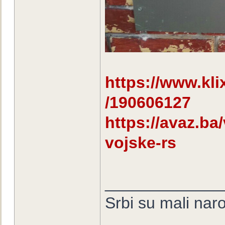
https://www.klix.
/190606127
https://avaz.ba/
vojske-rs
_____________
Srbi su mali nar