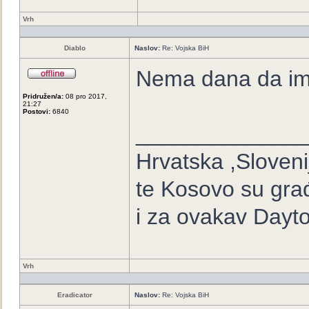
Vrh
Diablo
Naslov:
Re: Vojska BiH
Nema dana da im
Pridružen/a:
08 pro 2017,
21:27
Postovi:
6840
_____________
Hrvatska ,Sloveni
te Kosovo su građ
i za ovakav Dayto
Vrh
Eradicator
Naslov:
Re: Vojska BiH