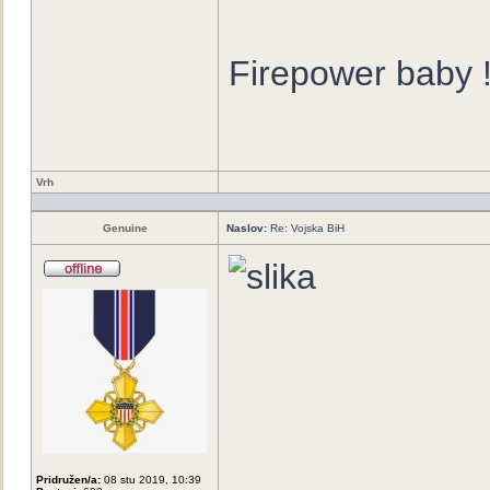
Firepower baby 
Vrh
Genuine
Naslov:
Re: Vojska BiH
Pridružen/a:
08 stu 2019, 10:39