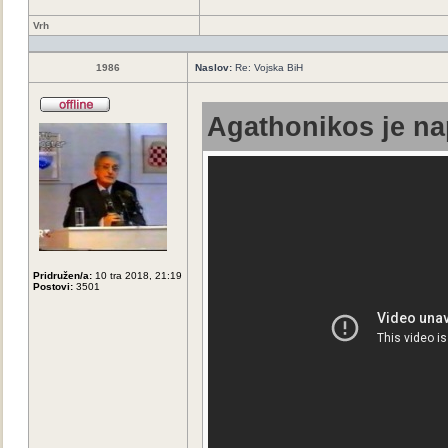
Vrh
1986
Naslov:
Re: Vojska BiH
Agathonikos je na
Pridružen/a:
10 tra 2018, 21:19
Postovi:
3501