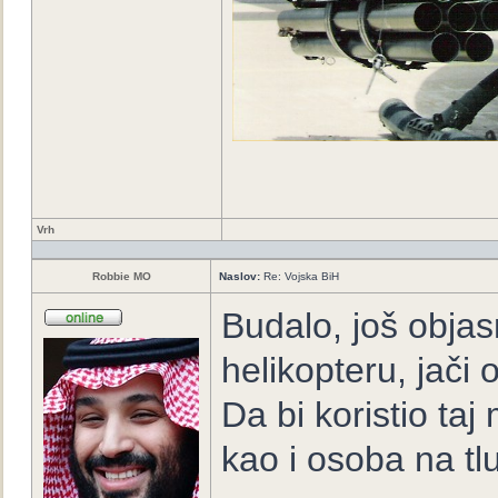
Vrh
Robbie MO
Naslov:
Re: Vojska BiH
Budalo, još objas
helikopteru, jači 
Da bi koristio taj
kao i osoba na tl