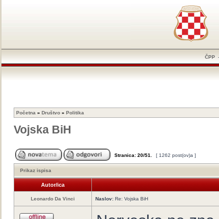
ČPP
Početna
»
Društvo
»
Politika
Vojska BiH
Stranica:
20
/
51
.
[ 1262 post(ov)a ]
Prikaz ispisa
Autor/ica
Leonardo Da Vinci
Naslov:
Re: Vojska BiH