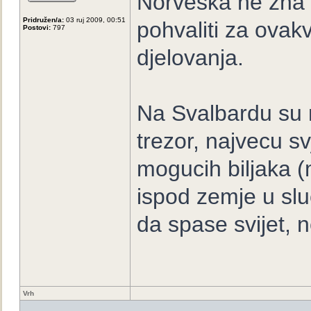
Norveska ne zna 
Pridružen/a:
03 ruj 2009, 00:51
pohvaliti za ovak
Postovi:
797
djelovanja.
Na Svalbardu su 
trezor, najvecu s
mogucih biljaka (mi
ispod zemje u slu
da spase svijet, 
Vrh