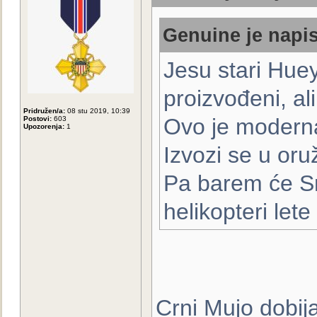
Genuine je napis
Jesu stari Huey 
proizvođeni, al
Pridružen/a:
08 stu 2019, 10:39
Ovo je moderna 
Postovi:
603
Upozorenja:
1
Izvozi se u oru
Pa barem će Srb
helikopteri lete 
Crni Mujo dobij