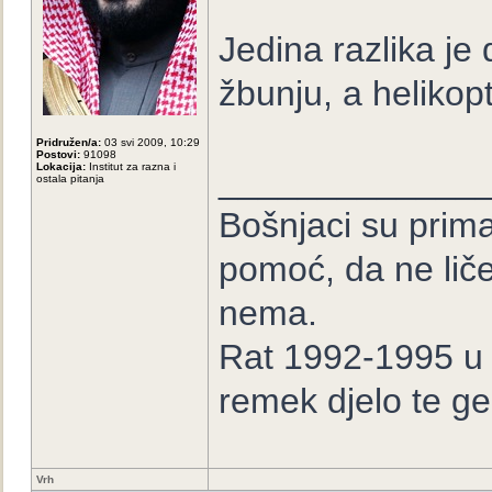
Jedina razlika je 
žbunju, a helikop
Pridružen/a:
03 svi 2009, 10:29
Postovi:
91098
Lokacija:
Institut za razna i
_____________
ostala pitanja
Bošnjaci su prima
pomoć, da ne lič
nema.
Rat 1992-1995 u B
remek djelo te ge
Vrh