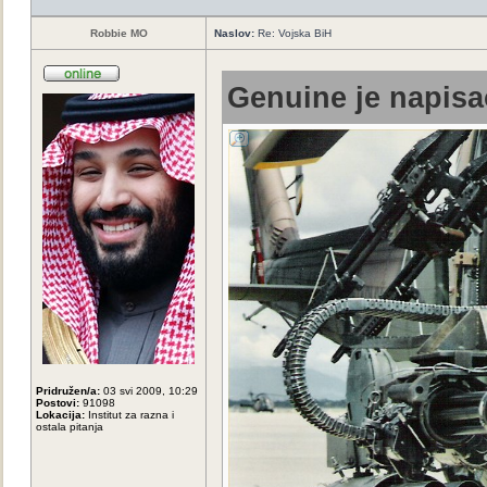
Robbie MO
Naslov:
Re: Vojska BiH
Genuine je napisa
Pridružen/a:
03 svi 2009, 10:29
Postovi:
91098
Lokacija:
Institut za razna i
ostala pitanja