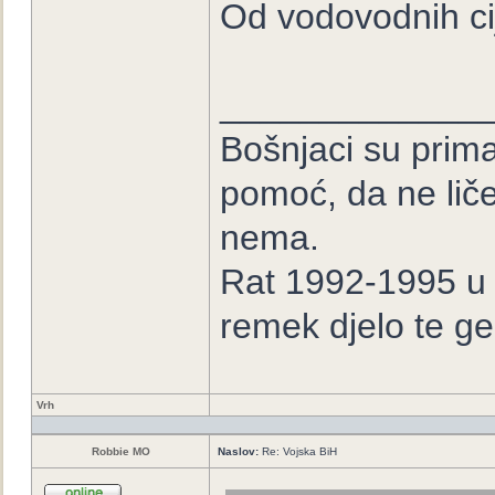
Od vodovodnih cij
_____________
Bošnjaci su prima
pomoć, da ne lič
nema.
Rat 1992-1995 u B
remek djelo te ge
Vrh
Robbie MO
Naslov:
Re: Vojska BiH