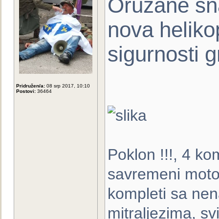
Oružane sna
nova heliko
sigurnosti 
Pridružen/a:
08 srp 2017, 10:10
Postovi:
36464
Poklon !!!, 4 k
savremeni motor
kompleti sa ne
mitraljezima, svi