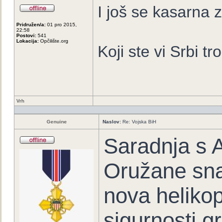
I još se kasarna z
Pridružen/a:
01 pro 2015,
22:58
Postovi:
541
Lokacija:
Opčilište.org
Koji ste vi Srbi tr
Vrh
Genuine
Naslov:
Re: Vojska BiH
Saradnja s
Oružane sna
nova heliko
sigurnosti g