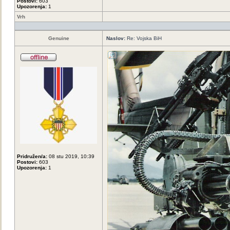
Postovi:
603
Upozorenja:
1
Vrh
Genuine
Naslov:
Re: Vojska BiH
Pridružen/a:
08 stu 2019, 10:39
Postovi:
603
Upozorenja:
1