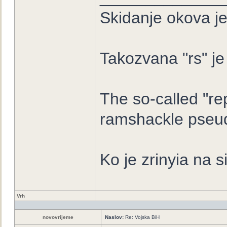
Skidanje okova je
Takozvana "rs" je
The so-called "re
ramshackle pseud
Ko je zrinyia na s
Vrh
novovrijeme
Naslov:
Re: Vojska BiH