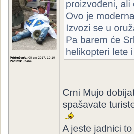
proizvođeni, ali
Ovo je moderna v
Izvozi se u oruž
Pa barem će Srbi
helikopteri lete i
Pridružen/a:
08 srp 2017, 10:10
Postovi:
36464
Crni Mujo dobija
spašavate turist
A jeste jadnici to 