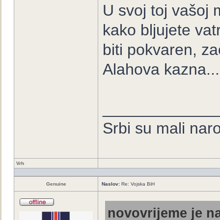
U svoj toj vašoj
kako bljujete vat
biti pokvaren, z
Alahova kazna...
_____________
Srbi su mali nar
Vrh
Genuine
Naslov:
Re: Vojska BiH
novovrijeme je na