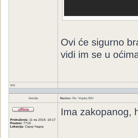
Ovi će sigurno bra
vidi im se u oćim
Vrh
Amiđa
Naslov:
Re: Vojska BiH
Ima zakopanog, 
Pridružen/a:
11 tra 2016, 16:17
Postovi:
7719
Lokacija:
Сарај Чадор
_____________