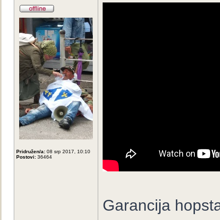
Pridružen/a:
08 srp 2017, 10:10
Postovi:
36464
Garancija hopsta