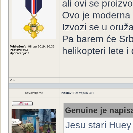
ali ovi se proizv
Ovo je moderna v
Izvozi se u oruž
Pa barem će Srbi 
Pridružen/a:
08 stu 2019, 10:39
helikopteri lete i 
Postovi:
603
Upozorenja:
1
Vrh
novovrijeme
Naslov:
Re: Vojska BiH
Genuine je napisa
Jesu stari Huey h