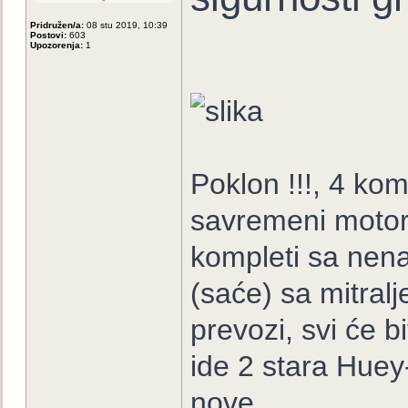
Pridružen/a:
08 stu 2019, 10:39
Postovi:
603
Upozorenja:
1
Poklon !!!, 4 ko
savremeni motor,
kompleti sa nen
(saće) sa mitral
prevozi, svi će b
ide 2 stara Huey
nove.