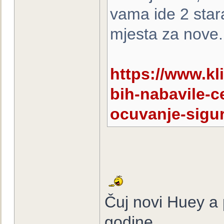
vama ide 2 sta
mjesta za nove.
https://www.kl
bih-nabavile-ce
ocuvanje-sigu
Čuj novi Huey a p
godine.