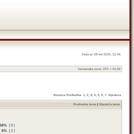
Sada je: 08 kol 2026, 21:04.
Vremenska zona: UTC + 01:00
Stranica
Prethodna
1
,
2
,
3
,
4
,
5
,
6
,
7
Sljedeća
Prethodna tema
|
Sljedeća tema
38%
[ 9 ]
8%
[ 2 ]