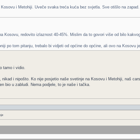
osovu i Metohiji. Uveče svaka treća kuća bez svjetla. Sve otišlo na zapad.
 Kosovu, redovito izlaznost 40-45%. Mislim da to govori više od bilo kakvo
ji po tom pitanju, trebalo bi vidjeti od općine do općine, ali ovo na Kosovu je
o tamo i vidio.
, nikad i nipošto. Ko nije posjetio naše svetinje na Kosovu i Metohiji, naš car
n bio u zabludi. Nema podjele, to je naše i tačka.
nje