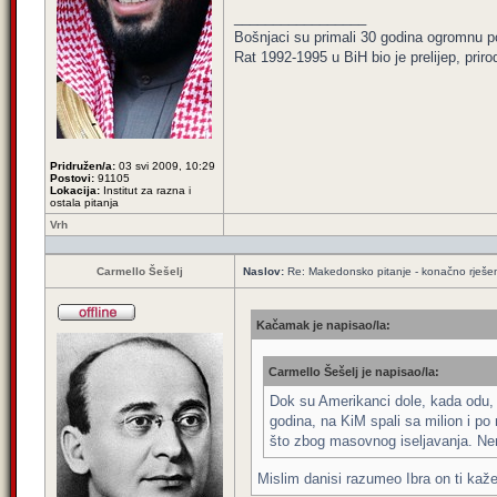
_________________
Bošnjaci su primali 30 godina ogromnu p
Rat 1992-1995 u BiH bio je prelijep, priro
Pridružen/a:
03 svi 2009, 10:29
Postovi:
91105
Lokacija:
Institut za razna i
ostala pitanja
Vrh
Carmello Šešelj
Naslov:
Re: Makedonsko pitanje - konačno rješe
Kačamak je napisao/la:
Carmello Šešelj je napisao/la:
Dok su Amerikanci dole, kada odu, a 
godina, na KiM spali sa milion i po
što zbog masovnog iseljavanja. Nem
Mislim danisi razumeo Ibra on ti kaž