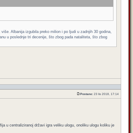
iše. Albanija izgubila preko milion i po ljudi u zadnjih 30 godina,
nu u poslednje tri decenije, što zbog pada nataliteta, što zbog
Postano:
23 lis 2018, 17:14
ja u centraliziranoj državi igra veliku ulogu, onoliku ulogu koliku je