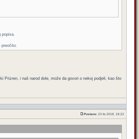
g popisa.
 preočito.
ski Prizren, i naš narod dole, može da govori o nekoj podjeli, kao što
Postano:
23 lis 2018, 16:22