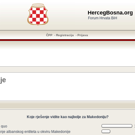
HercegBosna.org
Forum Hrvata BiH
ČPP
-
Registracija
-
Prijava
je
Koje rješenje vidite kao najbolje za Makedoniju?
s quo
anje albanskog entiteta u okviru Makedonije