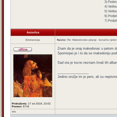
3) Federa
4) Velika
5) Velik
6) Podjel
7) Podje
Autor/ica
Eminencija
Naslov:
Re: Makedonsko pitanje - konačno rješe
Znam da je onaj makedonac u petom d
Spominjao je i to da se makedoniju podc
Sad sta je tocno neznam.Imali tih alba
_________________
Jedino oružje im je pero, ali su nepisme
Pridružen/a:
17 svi 2018, 23:02
Postovi:
6734
Vrh