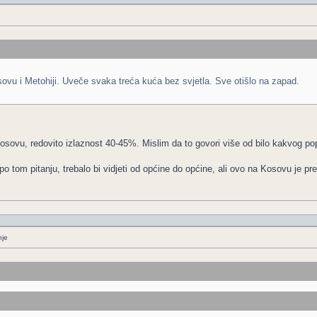
vu i Metohiji. Uveče svaka treća kuća bez svjetla. Sve otišlo na zapad.
sovu, redovito izlaznost 40-45%. Mislim da to govori više od bilo kakvog po
o tom pitanju, trebalo bi vidjeti od općine do općine, ali ovo na Kosovu je pre
nje