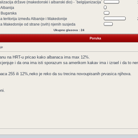
lizacija države (makedonski i albanski dio) - `belgijanizacija`
 Albanija
a Bugarska
a teritorija između Albanije i Makedonije
la Makedonije od strane (svih) njenih susjeda
Ukupno glasova : 24
Poruka
nje
anu na HRT-u pricao kako albanaca ima max 12%.
jenjuje i da ona ima isti sporazum sa amerikom kakav ima i izrael i da to nem
naca 255 ili 12%,neko je reko da su trecina novoupisanih prvasica njihova.
ni.