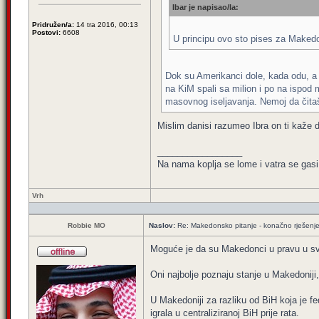
Ibar je napisao/la:
Pridružen/a:
14 tra 2016, 00:13
Postovi:
6608
U principu ovo sto pises za Makedon
Dok su Amerikanci dole, kada odu, a ot
na KiM spali sa milion i po na ispod 
masovnog iseljavanja. Nemoj da čitaš
Mislim danisi razumeo Ibra on ti kaže 
_________________
Na nama koplja se lome i vatra se gasi
Vrh
Robbie MO
Naslov:
Re: Makedonsko pitanje - konačno rješenj
Moguće je da su Makedonci u pravu u svoj
Oni najbolje poznaju stanje u Makedoniji,
U Makedoniji za razliku od BiH koja je fed
igrala u centraliziranoj BiH prije rata.