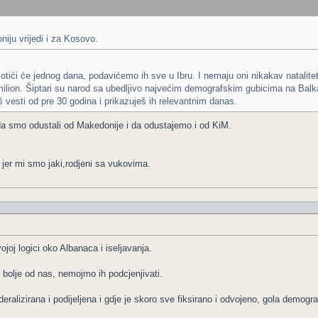
iju vrijedi i za Kosovo.
ići će jednog dana, podavićemo ih sve u Ibru. I nemaju oni nikakav natalitet v
milion. Šiptari su narod sa ubedljivo najvećim demografskim gubicima na Balka
 vesti od pre 30 godina i prikazuješ ih relevantnim danas.
da smo odustali od Makedonije i da odustajemo i od KiM.
 jer mi smo jaki,rodjeni sa vukovima.
e
oj logici oko Albanaca i iseljavanja.
 bolje od nas, nemojmo ih podcjenjivati.
eralizirana i podijeljena i gdje je skoro sve fiksirano i odvojeno, gola demografi