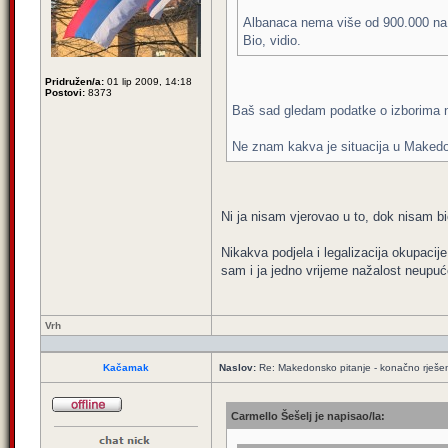
Albanaca nema više od 900.000 na K
Bio, vidio.
Pridružen/a:
01 lip 2009, 14:18
Postovi:
8373
Baš sad gledam podatke o izborima na
Ne znam kakva je situacija u Makedoni
Ni ja nisam vjerovao u to, dok nisam bi
Nikakva podjela i legalizacija okupacije
sam i ja jedno vrijeme nažalost neupuće
Vrh
Kačamak
Naslov:
Re: Makedonsko pitanje - konačno rješe
Carmello Šešelj je napisao/la: