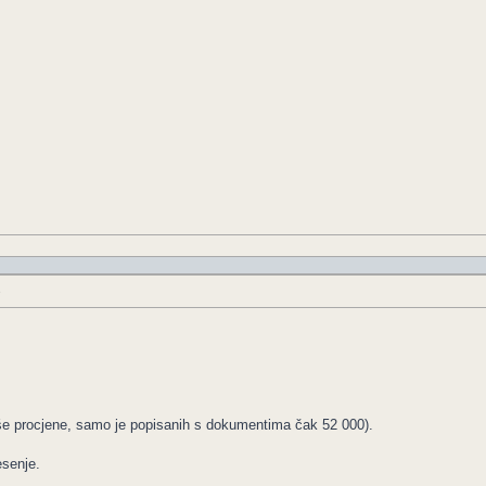
e
še procjene, samo je popisanih s dokumentima čak 52 000).
esenje.