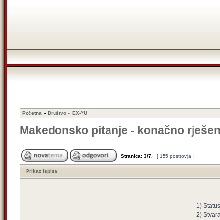
Početna
»
Društvo
»
EX-YU
Makedonsko pitanje - konačno rješen
Stranica:
3
/
7
.
[ 155 post(ov)a ]
Prikaz ispisa
1) Statu
2) Stvar