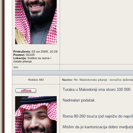
Pridružen/a:
03 svi 2009, 10:29
Postovi:
91105
Lokacija:
Institut za razna i
ostala pitanja
Vrh
Robbie MO
Naslov:
Re: Makedonsko pitanje - konačno rješenj
Turaka u Makedoniji ima skoro 100 000.
Nadrealan podatak.
Roma 80-260 tisuća (od najniže do najvi
Mislim da je kantonizacija dobro medjurj