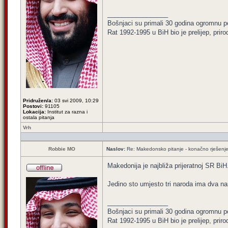
_________________
Bošnjaci su primali 30 godina ogromnu p
Rat 1992-1995 u BiH bio je prelijep, priro
Pridružen/a:
03 svi 2009, 10:29
Postovi:
91105
Lokacija:
Institut za razna i
ostala pitanja
Vrh
Robbie MO
Naslov:
Re: Makedonsko pitanje - konačno rješenj
Makedonija je najbliža prijeratnoj SR BiH
Jedino sto umjesto tri naroda ima dva nar
_________________
Bošnjaci su primali 30 godina ogromnu p
Rat 1992-1995 u BiH bio je prelijep, priro