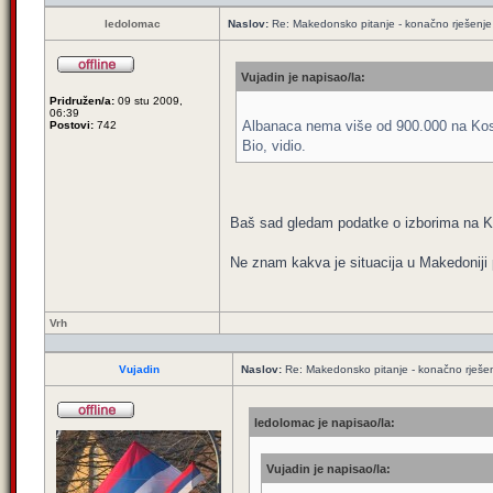
ledolomac
Naslov:
Re: Makedonsko pitanje - konačno rješenje
Vujadin je napisao/la:
Pridružen/a:
09 stu 2009,
06:39
Albanaca nema više od 900.000 na Koso
Postovi:
742
Bio, vidio.
Baš sad gledam podatke o izborima na Ko
Ne znam kakva je situacija u Makedoniji p
Vrh
Vujadin
Naslov:
Re: Makedonsko pitanje - konačno rješe
ledolomac je napisao/la:
Vujadin je napisao/la: