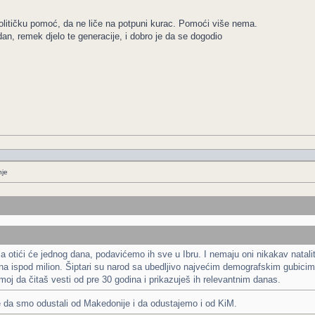
olitičku pomoć, da ne liče na potpuni kurac. Pomoći više nema.
dan, remek djelo te generacije, i dobro je da se dogodio
nje
otići će jednog dana, podavićemo ih sve u Ibru. I nemaju oni nikakav natalitet
 na ispod milion. Šiptari su narod sa ubedljivo najvećim demografskim gubicima
oj da čitaš vesti od pre 30 godina i prikazuješ ih relevantnim danas.
e da smo odustali od Makedonije i da odustajemo i od KiM.