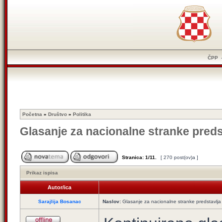
ČPP
Početna
»
Društvo
»
Politika
Glasanje za nacionalne stranke preds
Stranica:
1
/
11
.
[ 270 post(ov)a ]
Prikaz ispisa
Autor/ica
Sarajlija Bosanac
Naslov:
Glasanje za nacionalne stranke predstavlja