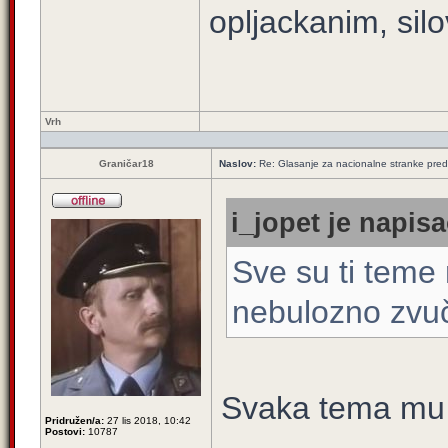
opljackanim, silo
Vrh
Graničar18
Naslov:
Re: Glasanje za nacionalne stranke pred
i_jopet je napisa
Sve su ti teme 
nebulozno zvuč
Svaka tema mu 
Pridružen/a:
27 lis 2018, 10:42
Postovi:
10787