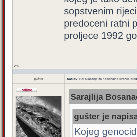
sopstvenim rijec
predoceni ratni 
proljece 1992 go
Vrh
gušter
Naslov:
Re: Glasanje za nacionalne stranke pred
Sarajlija Bosana
gušter je napisa
Kojeg genoci