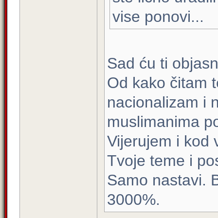
vise ponovi...
Sad ću ti objasni
Od kako čitam t
nacionalizam i 
muslimanima po
Vijerujem i kod
Tvoje teme i po
Samo nastavi. B
3000%.