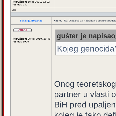
Pridružen/a:
16 lip 2019, 22:02
Postovi:
532
Vrh
Sarajlija Bosanac
Naslov:
Re: Glasanje za nacionalne stranke predsta
gušter je napisao/
Pridružen/a:
06 vel 2019, 20:48
Postovi:
1999
Kojeg genocida
Onog teoretskog, 
partner u vlasti
BiH pred upalje
kojeg je tako de