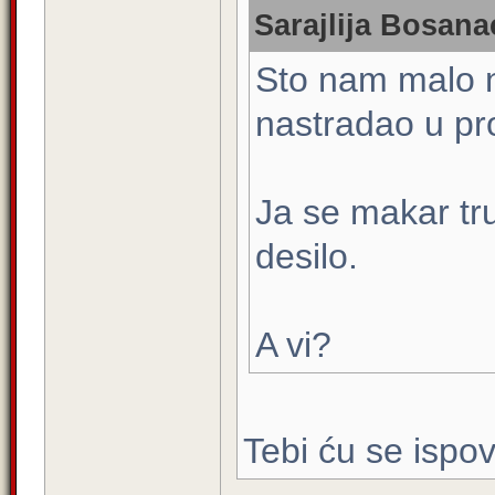
Sarajlija Bosana
Sto nam malo ne
nastradao u pro
Ja se makar tr
desilo.
A vi?
Tebi ću se ispov