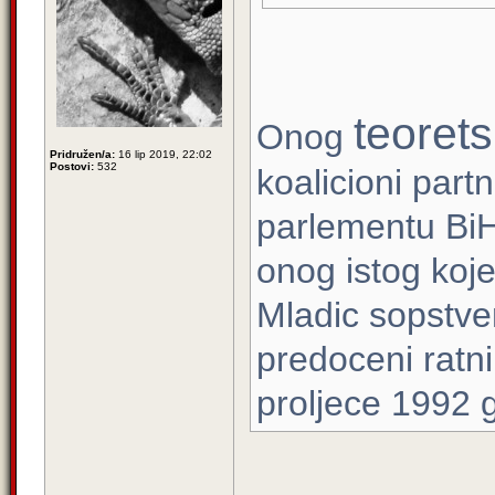
teoret
Onog
Pridružen/a:
16 lip 2019, 22:02
Postovi:
532
koalicioni part
parlementu Bi
onog istog koje
Mladic sopstve
predoceni ratn
proljece 1992 g