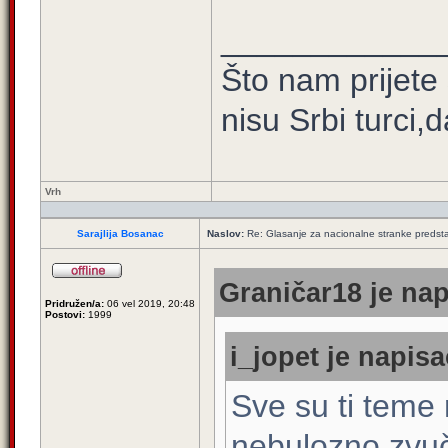
____________
Što nam prijete
nisu Srbi turci,
Vrh
Sarajlija Bosanac
Naslov:
Re: Glasanje za nacionalne stranke predsta
Graničar18 je nap
Pridružen/a:
06 vel 2019, 20:48
Postovi:
1999
i_jopet je napisa
Sve su ti teme 
nebulozno zvuč