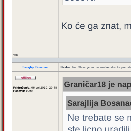
Ko će ga znat, mo
Vrh
Sarajlija Bosanac
Naslov:
Re: Glasanje za nacionalne stranke predsta
Graničar18 je nap
Pridružen/a:
06 vel 2019, 20:48
Postovi:
1999
Sarajlija Bosana
Ne trebate se m
ste licno uradili