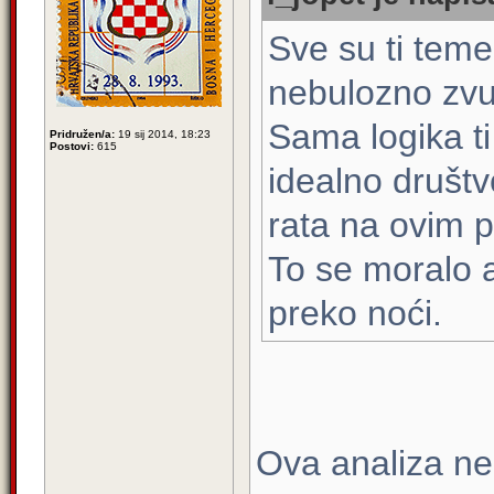
Sve su ti teme
nebulozno zvu
Sama logika ti
Pridružen/a:
19 sij 2014, 18:23
Postovi:
615
idealno društv
rata na ovim p
To se moralo a
preko noći.
Ova analiza ne