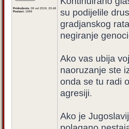
Kontinuirano gla
Pridružen/a:
06 vel 2019, 20:48
su podijelile dru
Postovi:
1999
gradjanskog rata
negiranje genoci
Ako vas ubija vojs
naoruzanje ste i
onda se tu radi 
agresiji.
Ako je Jugoslavij
polagano nestajal