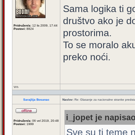
Sama logika ti g
društvo ako je d
Pridružen/a:
12 lis 2009, 17:44
Postovi:
8824
prostorima.
To se moralo akum
preko noći.
Vrh
Sarajlija Bosanac
Naslov:
Re: Glasanje za nacionalne stranke predsta
i_jopet je napisao
Pridružen/a:
06 vel 2019, 20:48
Postovi:
1999
Sve su ti teme n