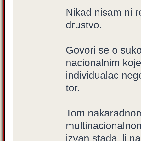
Nikad nisam ni r
drustvo.
Govori se o suk
nacionalnim koj
individualac nego
tor.
Tom nakaradnom 
multinacionalnom
izvan stada ili n