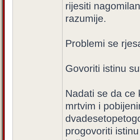
rijesiti nagomila
razumije.
Problemi se rje
Govoriti istinu 
Nadati se da ce 
mrtvim i pobijen
dvadesetopetogo
progovoriti istinu 