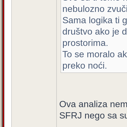
nebulozno zvuči
Sama logika ti 
društvo ako je d
prostorima.
To se moralo aku
preko noći.
Ova analiza nem
SFRJ nego sa s