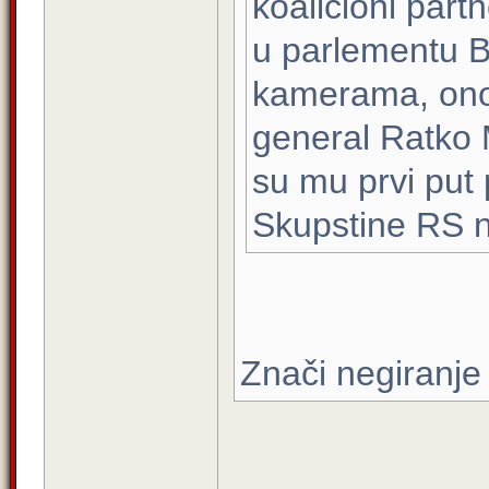
koalicioni part
u parlementu B
kamerama, onog
general Ratko 
su mu prvi put 
Skupstine RS n
Znači negiranje