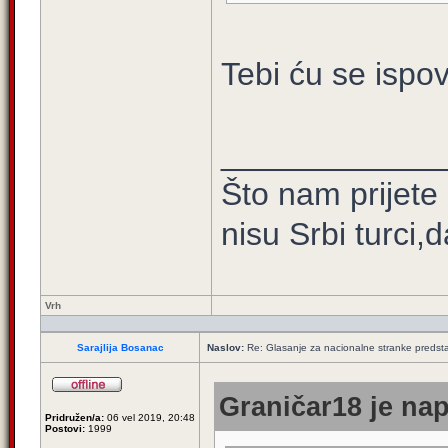
Tebi ću se ispov
____________
Što nam prijete
nisu Srbi turci,
Vrh
Sarajlija Bosanac
Naslov:
Re: Glasanje za nacionalne stranke predsta
Graničar18 je nap
Pridružen/a:
06 vel 2019, 20:48
Postovi:
1999