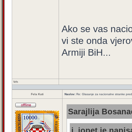
Ako se vas naci
vi ste onda vjero
Armiji BiH...
Vrh
Fela Kuti
Naslov:
Re: Glasanje za nacionalne stranke pred
Sarajlija Bosana
i_jopet je napis