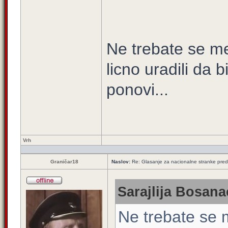
Ne trebate se men
licno uradili da b
ponovi...
Vrh
Graničar18
Naslov:
Re: Glasanje za nacionalne stranke pred
Sarajlija Bosana
Ne trebate se m