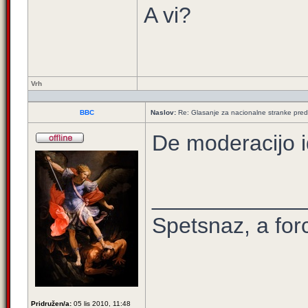
A vi?
Vrh
BBC
Naslov:
Re: Glasanje za nacionalne stranke pred
De moderacijo id
____________
Spetsnaz, a for
Pridružen/a:
05 lis 2010, 11:48