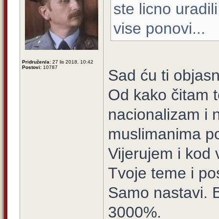
ste licno uradil
vise ponovi...
Pridružen/a:
27 lis 2018, 10:42
Postovi:
10787
Sad ću ti objasni
Od kako čitam t
nacionalizam i 
muslimanima po
Vijerujem i kod
Tvoje teme i po
Samo nastavi. 
3000%.