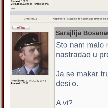
Postovi:
108291
Lokacija:
Županija Herceg-Bosna
Vrh
Graničar18
Naslov:
Re: Glasanje za nacionalne stranke pred
Sarajlija Bosana
Sto nam malo ne
nastradao u pro
Ja se makar tr
desilo.
Pridružen/a:
27 lis 2018, 10:42
Postovi:
10787
A vi?