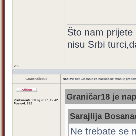
____________
Što nam prijete
nisu Srbi turci,
Vrh
Gradonačelnik
Naslov:
Re: Glasanje za nacionalne stranke predsta
Graničar18 je nap
Pridružen/a:
30 sij 2017, 19:42
Postovi:
382
Sarajlija Bosana
Ne trebate se m