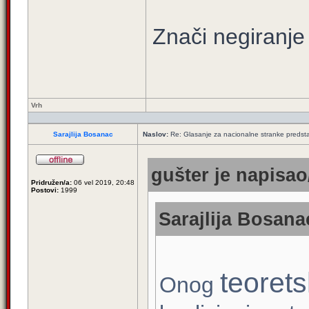
Znači negiranje
Vrh
Sarajlija Bosanac
Naslov:
Re: Glasanje za nacionalne stranke predsta
gušter je napisao/
Pridružen/a:
06 vel 2019, 20:48
Postovi:
1999
Sarajlija Bosana
teoret
Onog