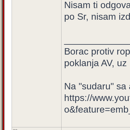
Nisam ti odgova
po Sr, nisam iz
____________
Borac protiv ro
poklanja AV, uz n
Na "sudaru" s
https://www.yo
o&feature=emb_