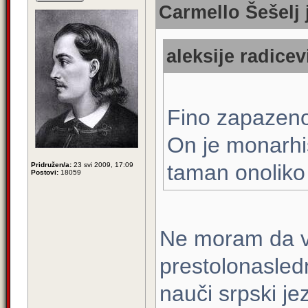
Carmello Šešelj 
aleksije radicev
Fino zapazeno,
On je monarhis
taman onoliko 
Pridružen/a:
23 svi 2009, 17:09
Postovi:
18059
Ne moram da v
prestolonasledn
nauči srpski jez