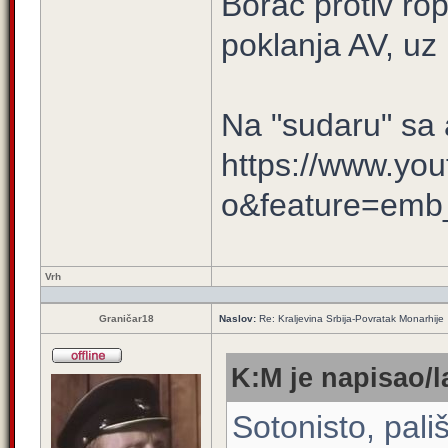
Borac protiv ro
poklanja AV, uz n
Na "sudaru" s
https://www.yo
o&feature=emb_
Vrh
Graničar18
Naslov:
Re: Kraljevina Srbija-Povratak Monarhije
K:M je napisao/l
Sotonisto, pali