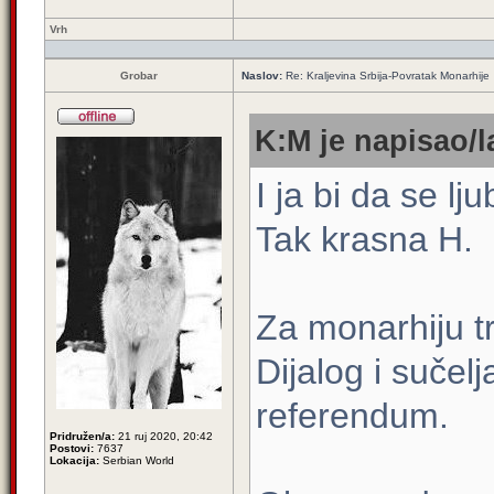
Vrh
Grobar
Naslov:
Re: Kraljevina Srbija-Povratak Monarhije
K:M je napisao/l
I ja bi da se l
Tak krasna H.
Za monarhiju tr
Dijalog i sučelj
referendum.
Pridružen/a:
21 ruj 2020, 20:42
Postovi:
7637
Lokacija:
Serbian World