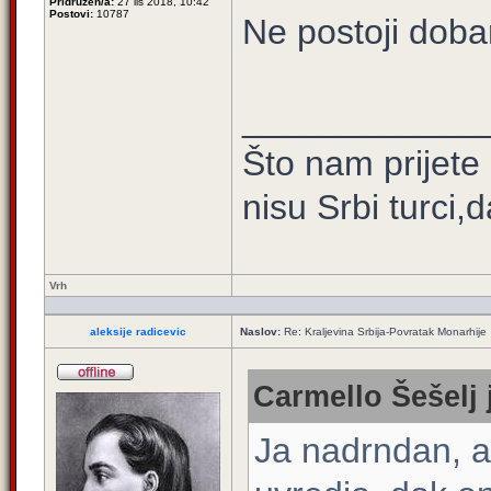
Pridružen/a:
27 lis 2018, 10:42
Postovi:
10787
Ne postoji doba
____________
Što nam prijete
nisu Srbi turci,
Vrh
aleksije radicevic
Naslov:
Re: Kraljevina Srbija-Povratak Monarhije
Carmello Šešelj 
Ja nadrndan, a