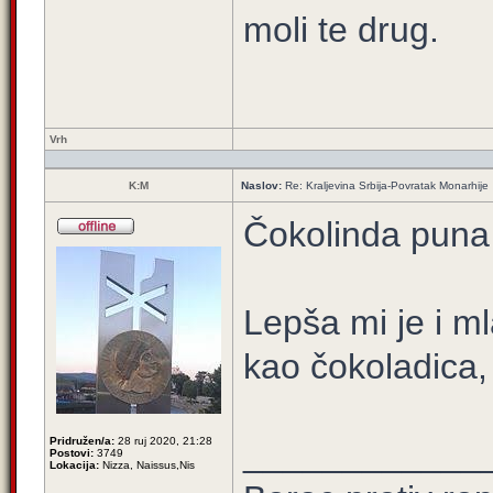
moli te drug.
Vrh
K:M
Naslov:
Re: Kraljevina Srbija-Povratak Monarhije
Čokolinda puna o
Lepša mi je i ml
kao čokoladica, i
Pridružen/a:
28 ruj 2020, 21:28
____________
Postovi:
3749
Lokacija:
Nizza, Naissus,Nis