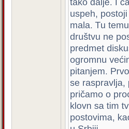
tako dalje. I č
uspeh, postoji
mala. Tu temu
društvu ne pos
predmet diskus
ogromnu većinu
pitanjem. Prvo
se raspravlja
pričamo o pro
klovn sa tim t
postovima, kao
u Srbiji.