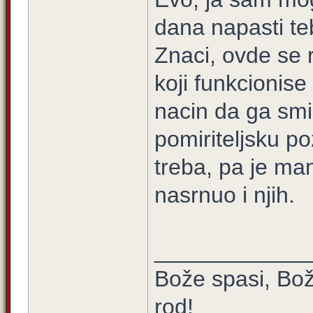
dana napasti te
Znaci, ovde se
koji funkcionis
nacin da ga smi
pomiriteljsku poz
treba, pa je ma
nasrnuo i njih.
____________
Bože spasi, Bož
rod!