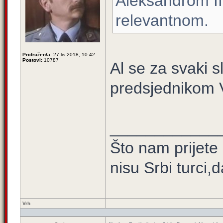
Aleksandrom II 
relevantnom.
Pridružen/a:
27 lis 2018, 10:42
Postovi:
10787
Al se za svaki sl
predsjednikom 
____________
Što nam prijete
nisu Srbi turci,
Vrh