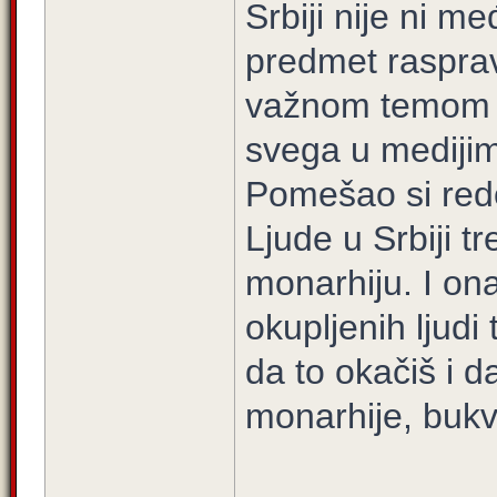
Srbiji nije ni m
predmet rasprav
važnom temom o 
svega u medijim
Pomešao si redo
Ljude u Srbiji tr
monarhiju. I on
okupljenih ljudi 
da to okačiš i d
monarhije, bukv