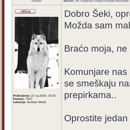
Grobar
Naslov:
Re: Kraljevina Srbija-Povratak Monarhije
Dobro Šeki, opro
Možda sam malo 
Braćo moja, ne 
Komunjare nas č
se smeškaju na
prepirkama..
Pridružen/a:
21 ruj 2020, 20:42
Postovi:
7637
Lokacija:
Serbian World
Oprostite jedan 