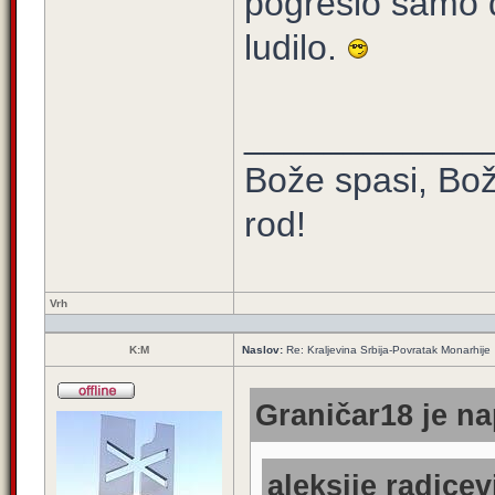
pogresio samo 
ludilo.
____________
Bože spasi, Bož
rod!
Vrh
K:M
Naslov:
Re: Kraljevina Srbija-Povratak Monarhije
Graničar18 je na
aleksije radicev