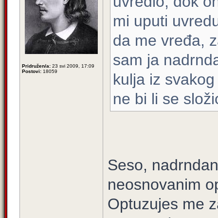
uvredio, dok on
mi uputi uvred
da me vređa, zat
sam ja nadrnd
Pridružen/a:
23 svi 2009, 17:09
Postovi:
18059
kulja iz svakog
ne bi li se složi
Seso, nadrndan
neosnovanim opt
Optuzujes me za 