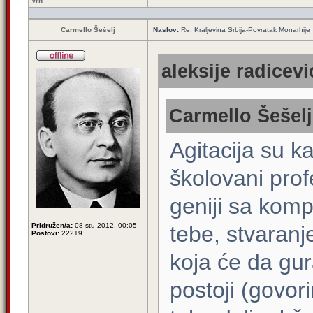
Vrh
Carmello Šešelj
Naslov:
Re: Kraljevina Srbija-Povratak Monarhije
aleksije radicevi
Carmello Šešelj
Agitacija su 
školovani prof
geniji sa kom
Pridružen/a:
08 stu 2012, 00:05
tebe, stvaranj
Postovi:
22219
koja će da gur
postoji (govor