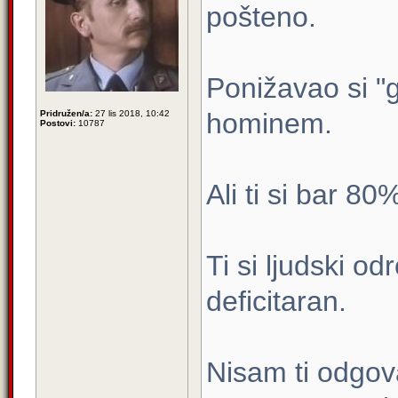
pošteno.
Ponižavao si "
hominem.
Pridružen/a:
27 lis 2018, 10:42
Postovi:
10787
Ali ti si bar 80
Ti si ljudski o
deficitaran.
Nisam ti odgov