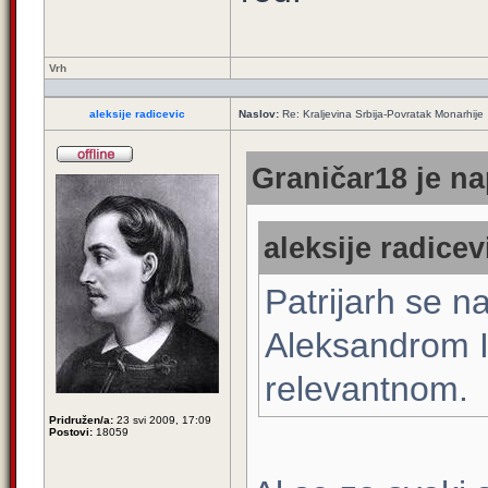
Vrh
aleksije radicevic
Naslov:
Re: Kraljevina Srbija-Povratak Monarhije
Graničar18 je na
aleksije radicev
Patrijarh se 
Aleksandrom II
relevantnom.
Pridružen/a:
23 svi 2009, 17:09
Postovi:
18059