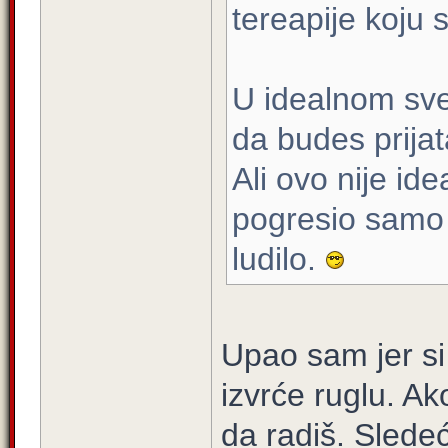
tereapije koju 
U idealnom svet
da budes prijat
Ali ovo nije ide
pogresio samo 
ludilo.
Upao sam jer si 
izvrće ruglu. Ak
da radiš. Sledeć