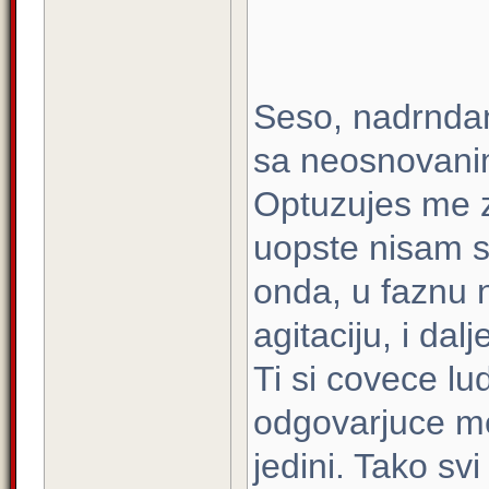
Seso, nadrnda
sa neosnovanim
Optuzujes me za
uopste nisam s
onda, u faznu 
agitaciju, i dal
Ti si covece l
odgovarjuce me
jedini. Tako sv