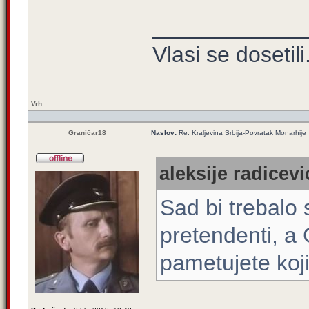
____________
Vlasi se dosetili.
Vrh
Graničar18
Naslov:
Re: Kraljevina Srbija-Povratak Monarhije
aleksije radicevi
Sad bi trebalo 
pretendenti, a G
pametujete koji