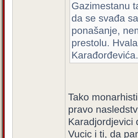
Gazimestanu ta
da se svađa sa
ponašanje, nem
prestolu. Hval
Karađorđevića
Tako monarhisti
pravo nasledstv
Karadjordjevici
Vucic i ti, da pa