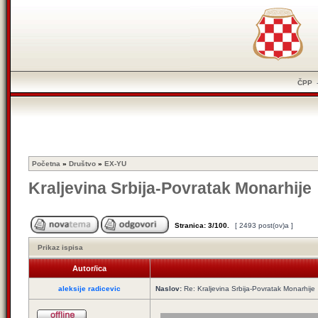
ČPP
Početna
»
Društvo
»
EX-YU
Kraljevina Srbija-Povratak Monarhije
Stranica:
3
/
100
.
[ 2493 post(ov)a ]
Prikaz ispisa
Autor/ica
aleksije radicevic
Naslov:
Re: Kraljevina Srbija-Povratak Monarhije