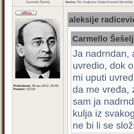
Carmello Šešelj
Naslov:
Re: Kraljevina Srbija-Povratak Monarhije
aleksije radicevi
Carmello Šešelj
Ja nadrndan, 
uvredio, dok o
mi uputi uvre
Pridružen/a:
08 stu 2012, 00:05
da me vređa, za
Postovi:
22219
sam ja nadrnd
kulja iz svako
ne bi li se slož