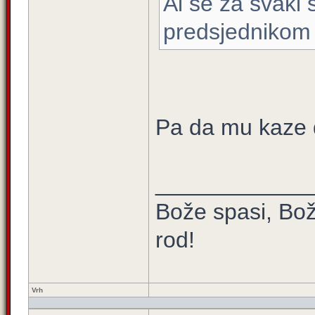
Al se za svaki s
predsjednikom
Pa da mu kaze 
____________
Bože spasi, Bož
rod!
Vrh