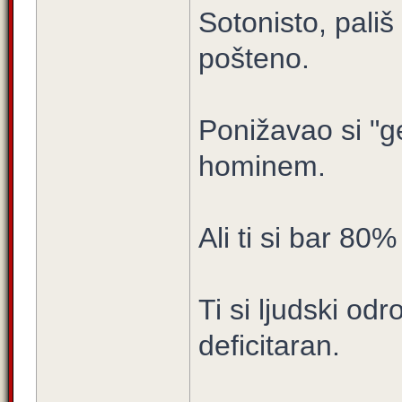
Sotonisto, pališ
pošteno.
Ponižavao si "g
hominem.
Ali ti si bar 80%
Ti si ljudski od
deficitaran.