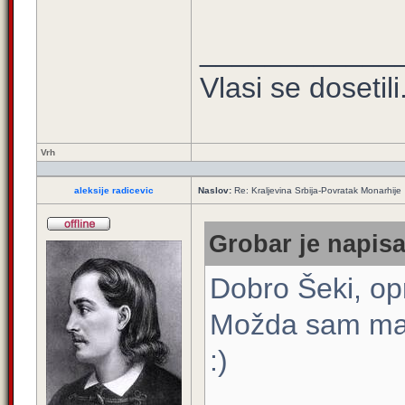
____________
Vlasi se dosetili.
Vrh
aleksije radicevic
Naslov:
Re: Kraljevina Srbija-Povratak Monarhije
Grobar je napisa
Dobro Šeki, opr
Možda sam malo
:)