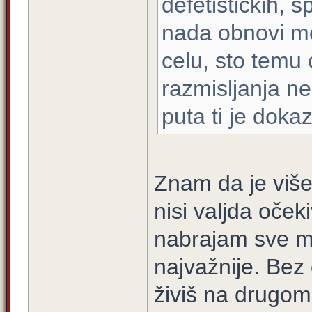
defetistickih, 
nada obnovi mo
celu, sto temu
razmisljanja n
puta ti je dok
Znam da je više,
nisi valjda oče
nabrajam sve m
najvažnije. Bez o
živiš na drugom 