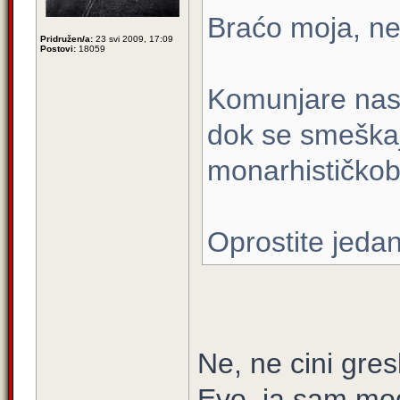
Braćo moja, ne
Pridružen/a:
23 svi 2009, 17:09
Postovi:
18059
Komunjare nas č
dok se smeška
monarhističkob
Oprostite jedan
Ne, ne cini gre
Evo, ja sam mo