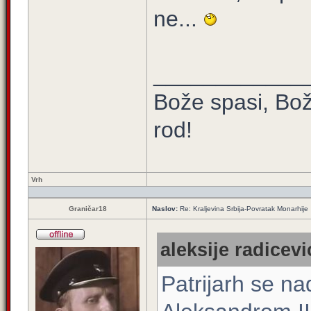
ne...
____________
Bože spasi, Bož
rod!
Vrh
Graničar18
Naslov:
Re: Kraljevina Srbija-Povratak Monarhije
aleksije radicevi
Patrijarh se n