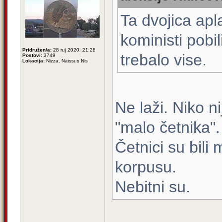
Ta dvojica apl
koministi pobil
Pridružen/a:
28 ruj 2020, 21:28
trebalo vise.
Postovi:
3749
Lokacija:
Nizza, Naissus,Nis
Ne laži. Niko n
"malo četnika".
Četnici su bil
korpusu.
Nebitni su.