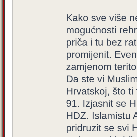
Kako sve više ne
mogućnosti rehr
priča i tu bez r
promijenit. Eve
zamjenom teritor
Da ste vi Muslima
Hrvatskoj, što ti
91. Izjasnit se
HDZ. Islamistu Al
pridruzit se svi 