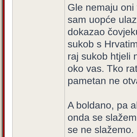
Gle nemaju oni t
sam uopće ulazi
dokazao čovjeku
sukob s Hrvatima,
raj sukob htjeli
oko vas. Tko rat
pametan ne otv
A boldano, pa a
onda se slažem
se ne slažemo.