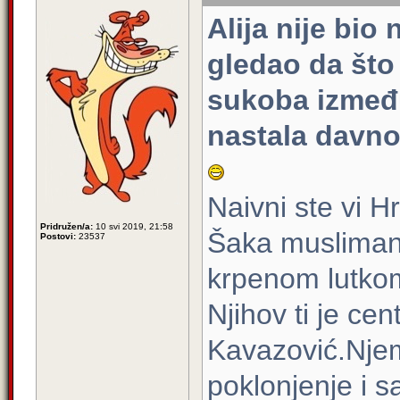
Alija nije bi
gledao da što 
sukoba između
nastala davno 
Naivni ste vi Hr
Pridružen/a:
10 svi 2019, 21:58
Šaka musliman
Postovi:
23537
krpenom lutko
Njihov ti je cen
Kavazović.Njemu
poklonjenje i s