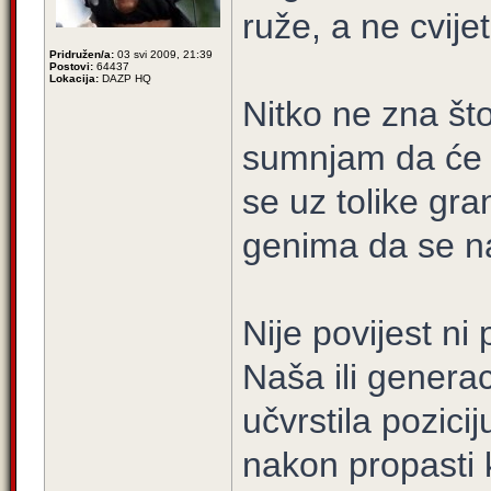
ruže, a ne cvijet
Pridružen/a:
03 svi 2009, 21:39
Postovi:
64437
Lokacija:
DAZP HQ
Nitko ne zna što
sumnjam da će s
se uz tolike gra
genima da se na 
Nije povijest ni 
Naša ili generac
učvrstila pozici
nakon propasti