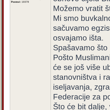
Postovi:
19378
Možemo vratit š
Mi smo buvkalno b
sačuvamo egzist
osvajamo išta.
Spašavamo što s
Pošto Muslimani
će se još više u
stanovništva i r
iseljavanja, zgr
Federacije za p
Što će bit dalje