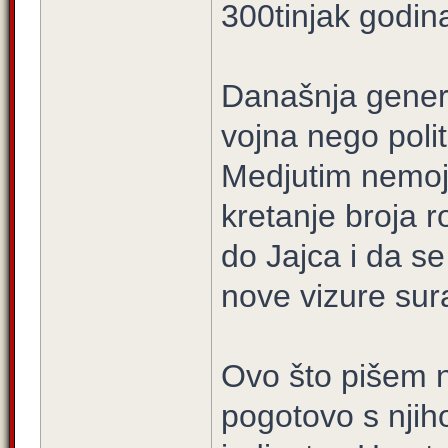
300tinjak godina
Današnja genera
vojna nego poli
Medjutim nemojt
kretanje broja 
do Jajca i da s
nove vizure sur
Ovo što pišem 
pogotovo s nji