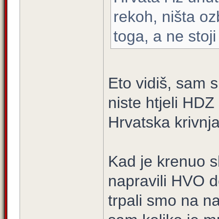
rekoh, ništa ozb
toga, a ne stoj
Eto vidiš, sam si
niste htjeli HDZ
Hrvatska krivnj
Kad je krenuo 
napravili HVO d
trpali smo na n