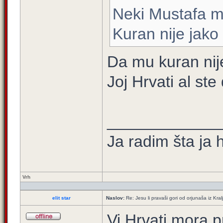
Neki Mustafa m
Kuran nije jako 
Da mu kuran nije
Joj Hrvati al st
____________
Ja radim šta ja 
Vrh
elit star
Naslov:
Re: Jesu li pravaši gori od orjunaša iz Kral
Vi Hrvati mora p