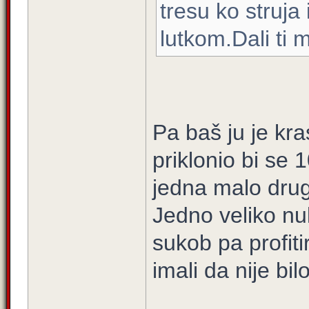
tresu ko struja
lutkom.Dali ti
Pa baš ju je kra
priklonio bi se 
jedna malo drug
Jedno veliko nul
sukob pa profiti
imali da nije bil