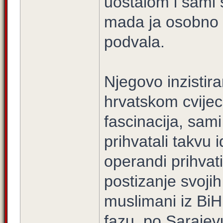
uostalom i sami 
mada ja osobno m
podvala.
Njegovo inzisti
hrvatskom cvije
fascinacija, sami
prihvatali takvu
operandi prihvat
postizanje svojih
muslimani iz BiH
fazu, po Sarajevu