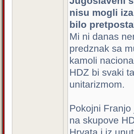
Jugoslaveni 
nisu mogli iza
bilo pretposta
Mi ni danas ne
predznak sa m
kamoli nacional
HDZ bi svaki t
unitarizmom.
Pokojni Franjo
na skupove HD
Hrvata i iz unu