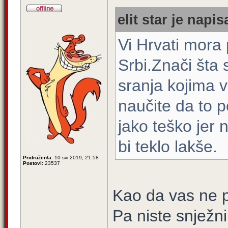
elit star je napis
Vi Hrvati mora
Srbi.Znači št
sranja kojima 
naučite da to p
jako teško jer 
bi teklo lakše.
Pridružen/a:
10 svi 2019, 21:58
Postovi:
23537
Kao da vas ne p
Pa niste snježni