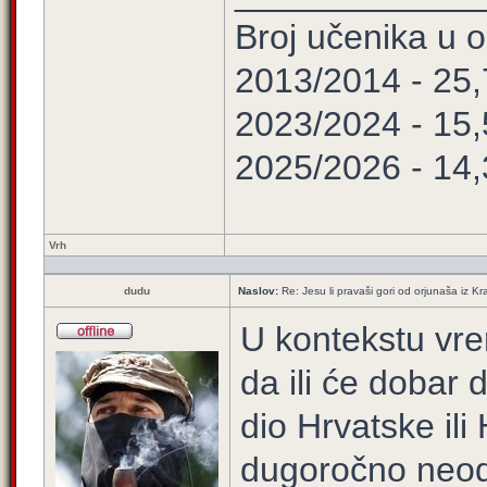
Broj učenika u
2013/2014 - 25
2023/2024 - 15
2025/2026 - 14
Vrh
dudu
Naslov:
Re: Jesu li pravaši gori od orjunaša iz Kra
U kontekstu vre
da ili će dobar 
dio Hrvatske ili
dugoročno neodr