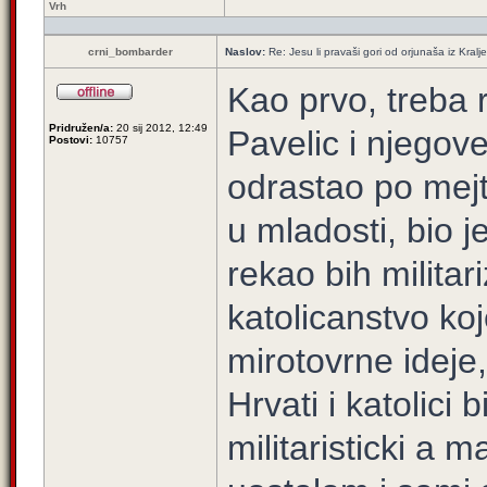
Vrh
crni_bombarder
Naslov:
Re: Jesu li pravaši gori od orjunaša iz Kralj
Kao prvo, treba r
Pridružen/a:
20 sij 2012, 12:49
Pavelic i njegove
Postovi:
10757
odrastao po mej
u mladosti, bio j
rekao bih milita
katolicanstvo ko
mirotovrne ideje,
Hrvati i katolici 
militaristicki a 