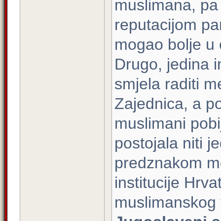
muslimana, pa 
reputacijom par
mogao bolje u 
Drugo, jedina i
smjela raditi 
Zajednica, a po
muslimani pobij
postojala niti j
predznakom me
institucije Hrva
muslimanskog f