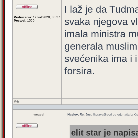
I laž je da Tudm
Pridružen/a:
12 kol 2020, 08:27
svaka njegova vl
Postovi:
1550
imala ministra mu
generala muslima
svećenika ima i 
forsira.
Vrh
weasel
Naslov:
Re: Jesu li pravaši gori od orjunaša iz Kra
elit star je napis