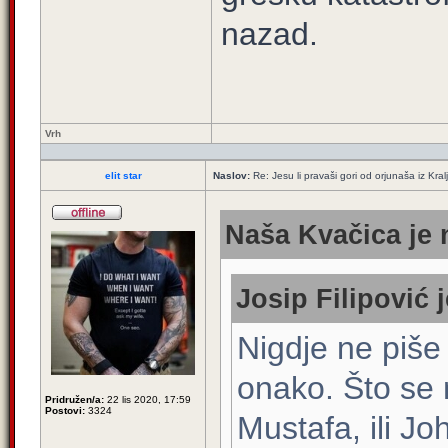
nazad.
Vrh
elit star
Naslov:
Re: Jesu li pravaši gori od orjunaša iz Kral
Naša Kvačica je 
Josip Filipović 
Nigdje ne piše 
onako. Što se 
Pridružen/a:
22 lis 2020, 17:59
Postovi:
3324
Mustafa, ili Jo