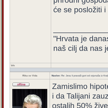
prirodni gospod
će se posložiti 
____________
"Hrvata je dana
naš cilj da nas j
Vrh
Rika sv Vida
Naslov:
Re: Jesu li pravaši gori od orjunaša iz Kral
Zamislimo hipote
i da Talijani z
ostalih 50% žive t