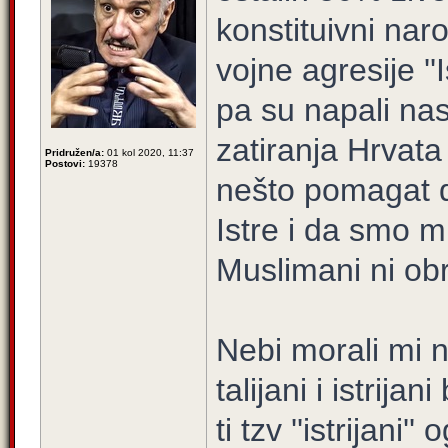
konstituivni nar
vojne agresije ''I
pa su napali na
zatiranja Hrvat
Pridružen/a:
01 kol 2020, 11:37
Postovi:
19378
nešto pomagat da
Istre i da smo m
Muslimani ni obr
Nebi morali mi n
talijani i istrija
ti tzv ''istrijani''