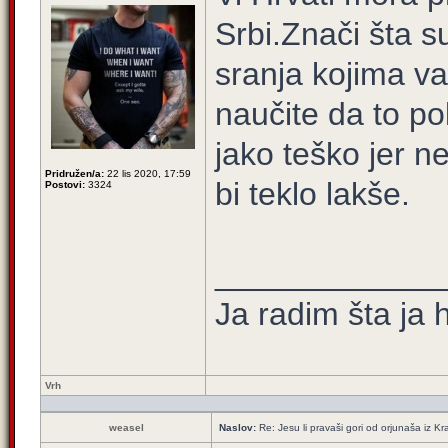
Srbi.Znači šta 
sranja kojima va
naučite da to po
jako teško jer n
Pridružen/a:
22 lis 2020, 17:59
bi teklo lakše.
Postovi:
3324
____________
Ja radim šta ja 
Vrh
weasel
Naslov:
Re: Jesu li pravaši gori od orjunaša iz Kra