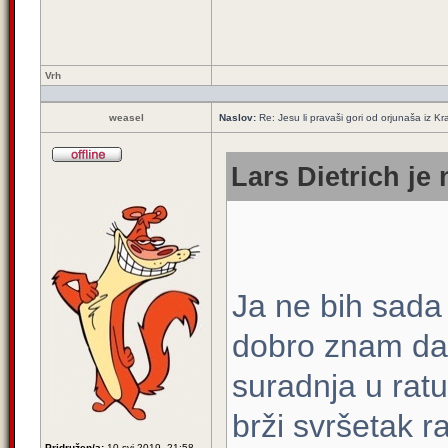
Vrh
weasel
Naslov:
Re: Jesu li pravaši gori od orjunaša iz Kra
Lars Dietrich je 
Ja ne bih sada 
dobro znam da 
suradnja u ratu
brži svršetak ra
Pridružen/a:
10 svi 2019, 21:58