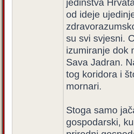
jedinstva Hrvat
od ideje ujedinj
zdravorazumsko 
su svi svjesni. C
izumiranje dok 
Sava Jadran. Na
tog koridora i š
mornari.
Stoga samo jačat
gospodarski, kul