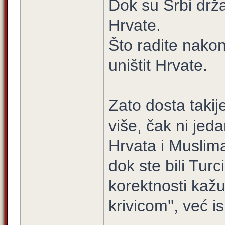
Dok su Srbi drž
Hrvate.
Što radite nako
uništit Hrvate.
Zato dosta takij
više, čak ni jed
Hrvata i Muslima
dok ste bili Turc
korektnosti kaž
krivicom'', već i