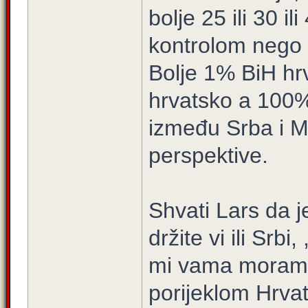
bolje 25 ili 30 
kontrolom nego
Bolje 1% BiH hr
hrvatsko a 100
između Srba i M
perspektive.
Shvati Lars da j
držite vi ili Srbi
mi vama moramo
porijeklom Hrvat