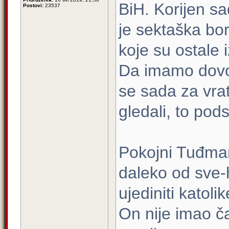
BiH. Korijen sa
Postovi:
23537
je sektaška borb
koje su ostale 
Da imamo dovol
se sada za vrat
gledali, to podst
Pokojni Tuđman
daleko od sve-
ujediniti katol
On nije imao č