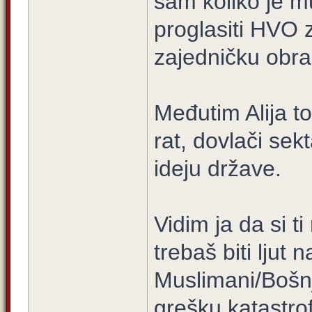
sam koliko je m
proglasiti HVO 
zajedničku obra
Međutim Alija t
rat, dovlači sekt
ideju države.
Vidim ja da si t
trebaš biti ljut 
Muslimani/Bošnj
grešku katastr