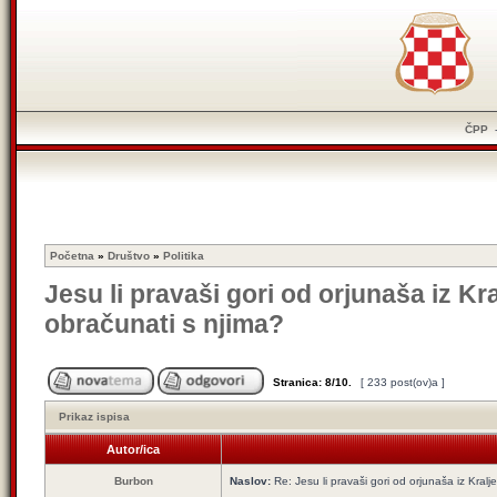
ČPP
Početna
»
Društvo
»
Politika
Jesu li pravaši gori od orjunaša iz Kr
obračunati s njima?
Stranica:
8
/
10
.
[ 233 post(ov)a ]
Prikaz ispisa
Autor/ica
Burbon
Naslov:
Re: Jesu li pravaši gori od orjunaša iz Kralj