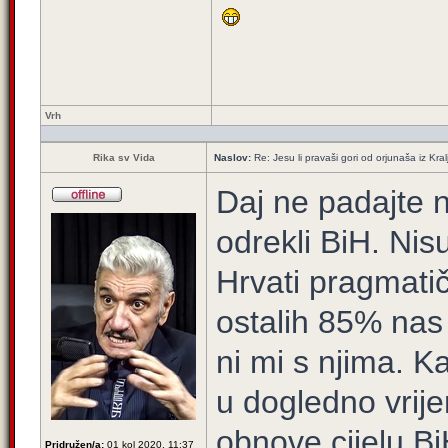
Vrh
Rika sv Vida
Naslov:
Re: Jesu li pravaši gori od orjunaša iz Kral
Daj ne padajte n
odrekli BiH. Nis
Hrvati pragmati
ostalih 85% nas 
ni mi s njima. K
u dogledno vrij
obnove cijelu B
Pridružen/a:
01 kol 2020, 11:37