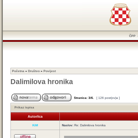
ČPP
Početna
»
Društvo
»
Povijest
Dalimilova hronika
Stranica:
3
/
6
.
[ 126 post(ov)a ]
Prikaz ispisa
Autor/ica
KiM
Naslov:
Re: Dalimilova hronika