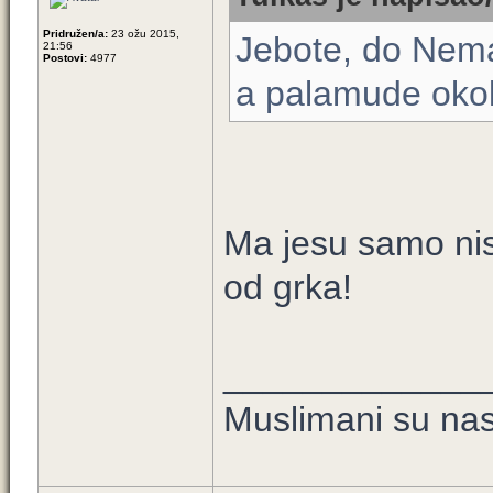
Pridružen/a:
23 ožu 2015,
Jebote, do Neman
21:56
Postovi:
4977
a palamude okol
Ma jesu samo nisu
od grka!
_____________
Muslimani su nast