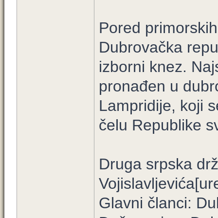
Pored primorskih 
Dubrovačka repub
izborni knez. Najs
pronađen u dubr
Lampridije, koji 
čelu Republike s
Druga srpska dr
Vojislavljevića[ur
Glavni članci: Dukl