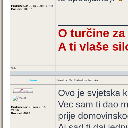
Pridružen/a:
30 lip 2009, 17:35
Postovi:
10957
_____________
O turčine za
A ti vlaše s
Vrh
Heero
Naslov:
Re: Dalimilova hronika
Ovo je svjetska k
Vec sam ti dao ma
Pridružen/a:
23 ožu 2015,
21:56
prije domovinskog
Postovi:
4977
Aj sad ti daj jedn