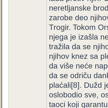
neretljanske bro
zarobe deo njihov
Trogir. Tokom Or
njega je izašla n
tražila da se nji
njihov knez sa p
da više neće nap
da se odriču dan
plaćali[8]. Dužd j
oslobodio sve, os
taoci koji garant