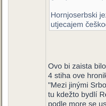
Hornjoserbski je
utjecajem češko
Ovo bi zaista bil
4 stiha ove hroni
"Mezi jinými Srb
tu kdežto bydlí 
podle more se usa