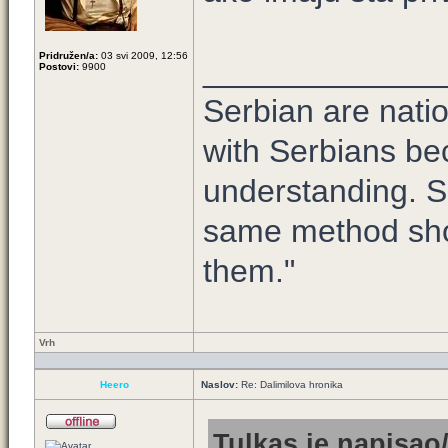
Pridružen/a:
03 svi 2009, 12:56
_____________
Postovi:
9900
Serbian are nation
with Serbians be
understanding. Si
same method sho
them."
Vrh
Heero
Naslov:
Re: Dalimilova hronika
Tulkas je napisao/