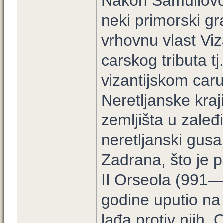
Nakon Samuilovog
neki primorski gr
vrhovnu vlast Viz
carskog tributa t
vizantijskom caru,
Neretljanske kra
zemljišta u zale
neretljanski gusar
Zadrana, što je 
II Orseola (991—
godine uputio na 
lađa protiv njih.