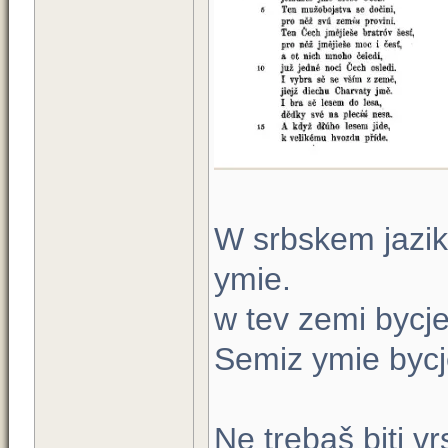
W srbskem jaziku
ymie.
w tev zemi bycje
Semiz ymie bycj
Ne trebaš biti v