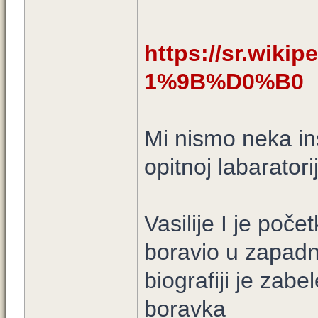
https://sr.wiki
1%9B%D0%B0
Mi nismo neka ins
opitnoj labaratorij
Vasilije I je poč
boravio u zapadn
biografiji je za
boravka