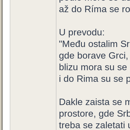
až do Ríma se roz
U prevodu:
"Među ostalim S
gde borave Grci,
blizu mora su se 
i do Rima su se pr
Dakle zaista se 
prostore, gde Sr
treba se zaletati 