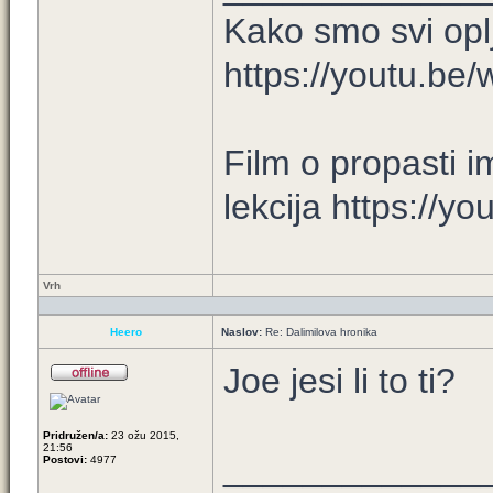
Kako smo svi opl
https://youtu.b
Film o propasti i
lekcija https://y
Vrh
Heero
Naslov:
Re: Dalimilova hronika
Joe jesi li to ti?
Pridružen/a:
23 ožu 2015,
21:56
_____________
Postovi:
4977