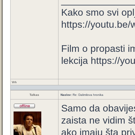
_____________
Kako smo svi opl
https://youtu.b
Film o propasti i
lekcija https://y
Vrh
Tulkas
Naslov:
Re: Dalimilova hronika
Samo da obavijes
zaista ne vidim št
ako imaju šta pr