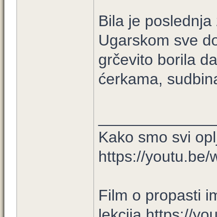
Bila je poslednja
Ugarskom sve do M
grčevito borila d
ćerkama, sudbina
_____________
Kako smo svi opl
https://youtu.b
Film o propasti i
lekcija https://y