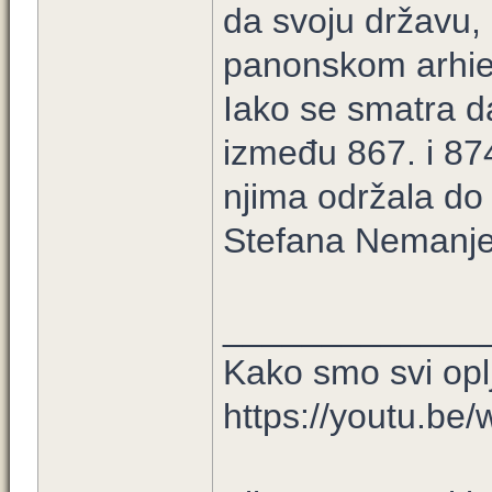
da svoju državu, 
panonskom arhie
Iako se smatra da
između 867. i 87
njima održala do
Stefana Nemanje 
_____________
Kako smo svi opl
https://youtu.b