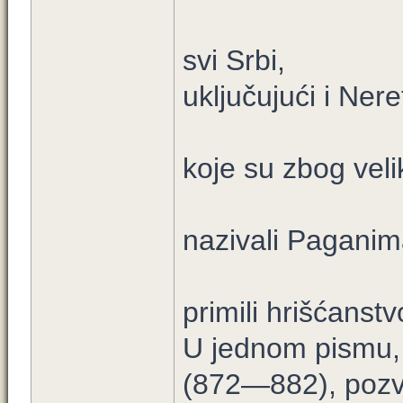
svi Srbi,
uključujući i Nere
koje su zbog vel
nazivali Paganim
primili hrišćanstv
U jednom pismu, 
(872—882), pozv