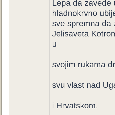
Lepa da zavede u
hladnokrvno ubije
sve spremna da za
Jelisaveta Kotrom
u
svojim rukama dr
svu vlast nad U
i Hrvatskom.