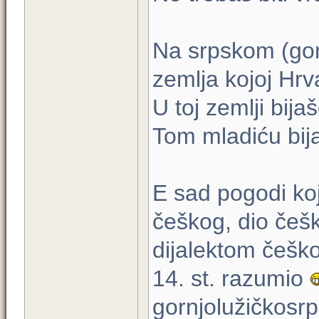
Na srpskom (gorn
zemlja kojoj Hrv
U toj zemlji bija
Tom mladiću bi
E sad pogodi koj
češkog, dio češk
dijalektom češkog
14. st. razumio
gornjolužičkosrp