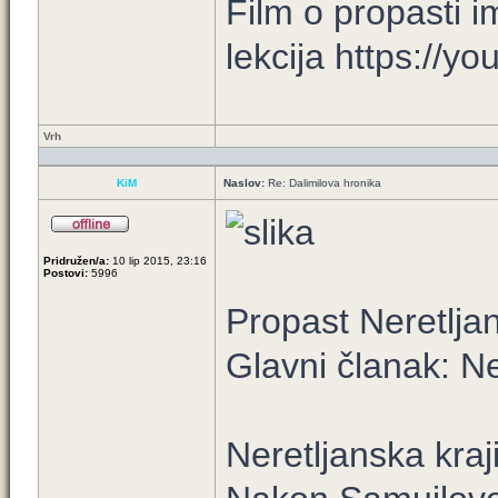
Film o propasti i
lekcija https://y
Vrh
KiM
Naslov:
Re: Dalimilova hronika
Pridružen/a:
10 lip 2015, 23:16
Postovi:
5996
Propast Neretlja
Glavni članak: N
Neretljanska kraj