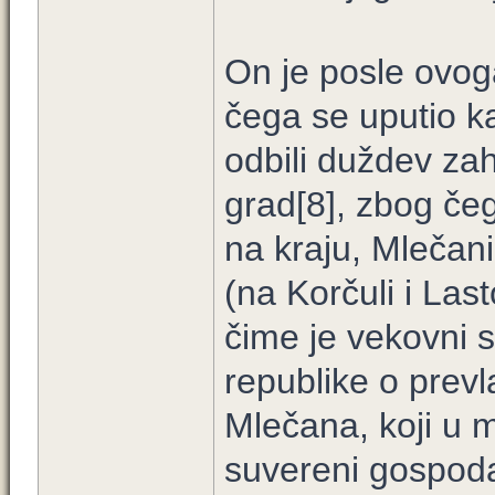
On je posle ovog
čega se uputio k
odbili duždev za
grad[8], zbog čeg
na kraju, Mlečan
(na Korčuli i La
čime je vekovni 
republike o prevl
Mlečana, koji u 
suvereni gospoda