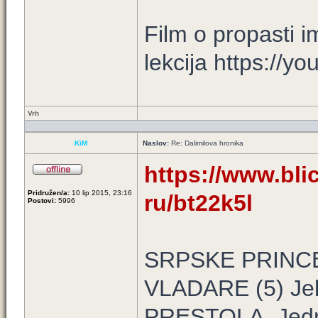
Film o propasti i
lekcija https://y
Vrh
KiM
Naslov:
Re: Dalimilova hronika
https://www.blic
Pridružen/a:
10 lip 2015, 23:16
ru/bt22k5l
Postovi:
5996
SRPSKE PRINC
VLADARE (5) Jeli
PRESTOLA. Jedno