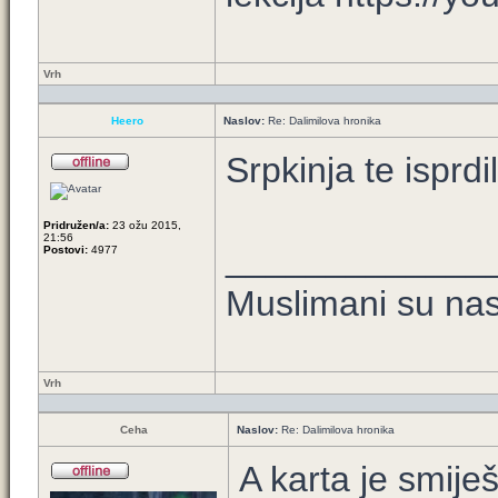
Vrh
Heero
Naslov:
Re: Dalimilova hronika
Srpkinja te isprdi
Pridružen/a:
23 ožu 2015,
21:56
_____________
Postovi:
4977
Muslimani su nast
Vrh
Ceha
Naslov:
Re: Dalimilova hronika
A karta je smije