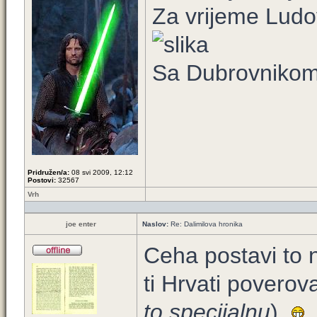
Za vrijeme Ludov
Sa Dubrovnikom
Pridružen/a:
08 svi 2009, 12:12
Postovi:
32567
Vrh
joe enter
Naslov:
Re: Dalimilova hronika
Ceha postavi to 
ti Hrvati poverova
to specijalnu
).