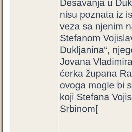
Dešavanja u Dukl
nisu poznata iz is
veza sa njenim 
Stefanom Vojisl
Dukljanina“, njego
Jovana Vladimira
ćerka župana Raš
ovoga mogle bi se
koji Stefana Voj
Srbinom[