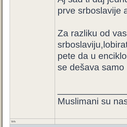
prve srboslavije 
Za razliku od va
srboslaviju,lobir
pete da u encikl
se dešava samo o
_____________
Muslimani su nast
Vrh