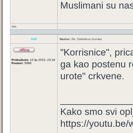
Muslimani su nast
Vrh
KiM
Naslov:
Re: Dalimilova hronika
"Korrisnice", pri
Pridružen/a:
10 lip 2015, 23:16
ga kao postenu reli
Postovi:
5996
urote" crkvene.
_____________
Kako smo svi opl
https://youtu.b