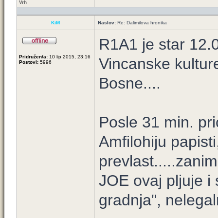
Vrh
KiM
Naslov:
Re: Dalimilova hronika
R1A1 je star 12.
Pridružen/a:
10 lip 2015, 23:16
Vincanske kultur
Postovi:
5996
Bosne....
Posle 31 min. pri
Amfilohiju papist
prevlast.....zaniml
JOE ovaj pljuje i
gradnja", nelegaln