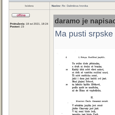
Isidora
Naslov:
Re: Dalimilova hronika
daramo je napisao
Pridružen/a:
18 svi 2021, 18:24
Postovi:
23
Ma pusti srpske p