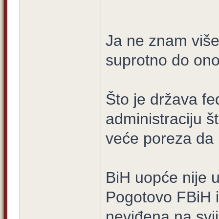
Ja ne znam više je
suprotno do ono
Što je država fe
administraciju š
veće poreza da i
BiH uopće nije u
Pogotovo FBiH i 
neviđena na svi