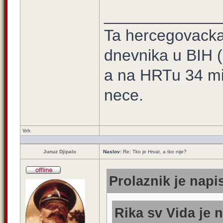
_____________
Ta hercegovacka t
dnevnika u BIH 
a na HRTu 34 mi
nece.
Vrh
Junuz Djipalo
Naslov:
Re: Tko je Hrvat, a tko nije?
Prolaznik je napi
Rika sv Vida je n