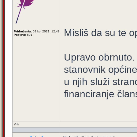
Misliš da su te 
Pridružen/a:
09 kol 2021, 12:49
Postovi:
501
Upravo obrnuto. 
stanovnik općin
u njih služi stra
financiranje član
Vrh