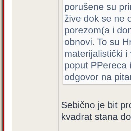
porušene su pri
žive dok se ne 
porezom(a i don
obnovi. To su Hr
materijalistički 
poput PPereca i
odgovor na pita
Sebično je bit p
kvadrat stana d