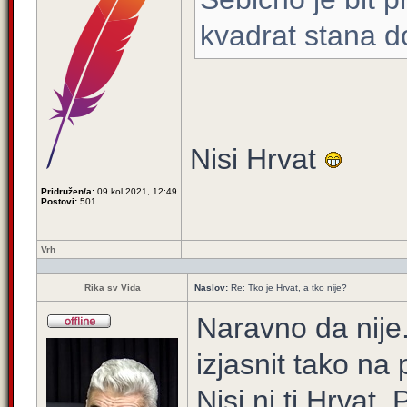
kvadrat stana 
Nisi Hrvat
Pridružen/a:
09 kol 2021, 12:49
Postovi:
501
Vrh
Rika sv Vida
Naslov:
Re: Tko je Hrvat, a tko nije?
Naravno da nije.
izjasnit tako na 
Nisi ni ti Hrvat