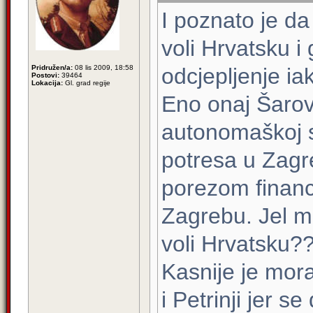
I poznato je da
voli Hrvatsku i g
Pridružen/a:
08 lis 2009, 18:58
odcjepljenje ia
Postovi:
39464
Lokacija:
Gl. grad regije
Eno onaj Šarovi
autonomaškoj s
potresa u Zagre
porezom financi
Zagrebu. Jel mo
voli Hrvatsku?
Kasnije je mora
i Petrinji jer 