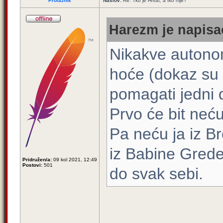
Prolaznik
Naslov:
Re: Tko je Hrvat, a tko nije?
Harezm je napisao
Nikakve autonom
hoće (dokaz su 
pomagati jedni 
Prvo će bit neć
Pa neću ja iz B
iz Babine Gred
Pridružen/a:
09 kol 2021, 12:49
Postovi:
501
do svak sebi.