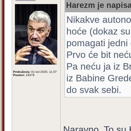
Harezm je napisa
Nikakve autonom
hoće (dokaz su
pomagati jedni
Prvo će bit neć
Pa neću ja iz 
Pridružen/a:
01 kol 2020, 11:37
iz Babine Gred
Postovi:
19378
do svak sebi.
Naravno. To su H