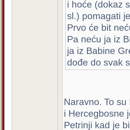
i hoće (dokaz 
sl.) pomagati j
Prvo će bit neć
Pa neću ja iz 
ja iz Babine G
dođe do svak s
Naravno. To su H
i Hercegbosne j
Petrinji kad je 