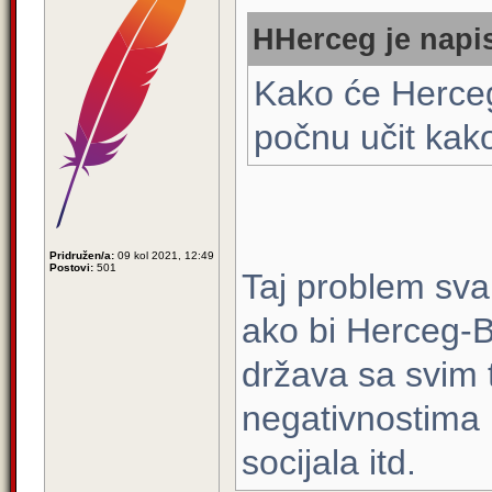
HHerceg je napis
Kako će Herceg
počnu učit kako
Pridružen/a:
09 kol 2021, 12:49
Postovi:
501
Taj problem sva
ako bi Herceg-Bo
država sa svim 
negativnostima k
socijala itd.