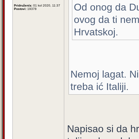
Od onog da Dubr
Pridružen/a:
01 kol 2020, 11:37
Postovi:
19378
ovog da ti nema
Hrvatskoj.
Nemoj lagat. N
treba ić Italiji.
Napisao si da hr