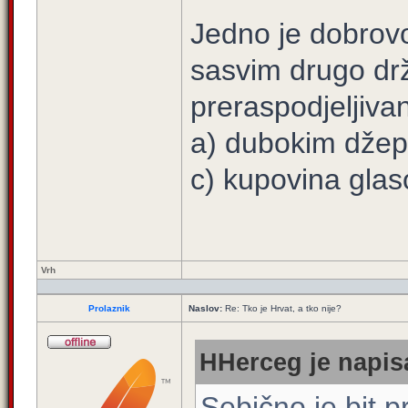
Jedno je dobrovo
sasvim drugo dr
preraspodjeljivan
a) dubokim džep
c) kupovina glas
Vrh
Prolaznik
Naslov:
Re: Tko je Hrvat, a tko nije?
HHerceg je napisa
Sebično je bit p