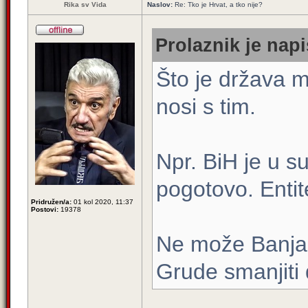
Rika sv Vida
Naslov:
Re: Tko je Hrvat, a tko nije?
Prolaznik je napi
Što je država ma
nosi s tim.
Npr. BiH je u su
pogotovo. Entitet
Pridružen/a:
01 kol 2020, 11:37
Postovi:
19378
Ne može Banja L
Grude smanjiti