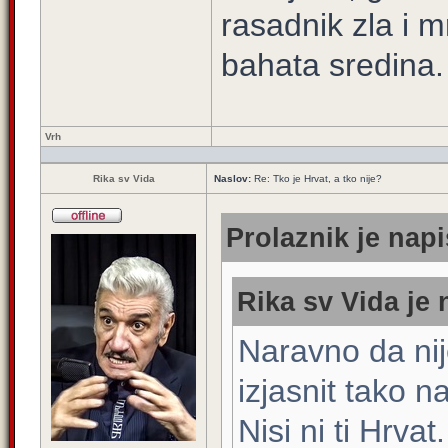
rasadnik zla i m
bahata sredina.
Vrh
Rika sv Vida
Naslov:
Re: Tko je Hrvat, a tko nije?
Prolaznik je napi
Rika sv Vida je 
Naravno da nij
izjasnit tako n
Nisi ni ti Hrva