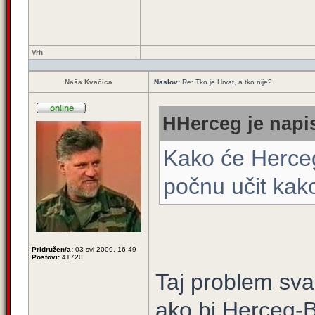
Vrh
Naša Kvačica
Naslov:
Re: Tko je Hrvat, a tko nije?
HHerceg je napis
Kako će Herceg
počnu učit kak
Pridružen/a:
03 svi 2009, 16:49
Postovi:
41720
Taj problem sva
ako bi Herceg-B