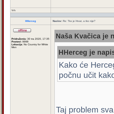
Vrh
HHerceg
Naslov:
Re: Tko je Hrvat, a tko nije?
Naša Kvačica je n
Pridružen/a:
30 tra 2020, 17:35
Postovi:
9998
Lokacija:
No Country for White
Men
HHerceg je napis
Kako će Herceg
počnu učit kako
Taj problem sva