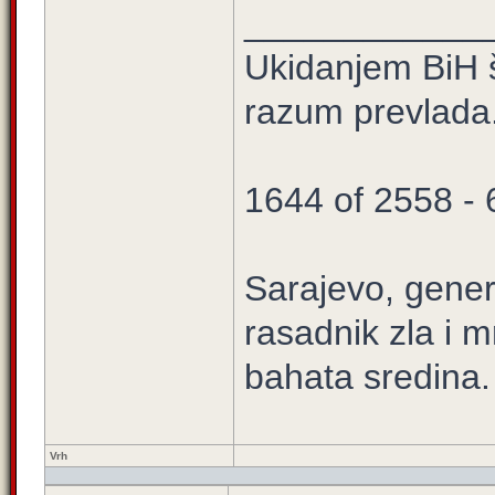
____________
Ukidanjem BiH š
razum prevlada
1644 of 2558 -
Sarajevo, gener
rasadnik zla i m
bahata sredina.
Vrh