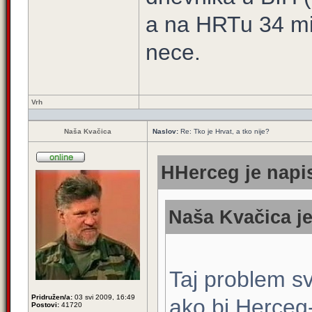
a na HRTu 34 mi
nece.
Vrh
Naša Kvačica
Naslov:
Re: Tko je Hrvat, a tko nije?
HHerceg je napis
Naša Kvačica je
Taj problem s
Pridružen/a:
03 svi 2009, 16:49
ako bi Herceg-
Postovi:
41720