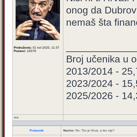
onog da Dubrovni
nemaš šta financ
____________
Pridružen/a:
01 kol 2020, 11:37
Postovi:
19378
Broj učenika u
2013/2014 - 25
2023/2024 - 15
2025/2026 - 14
Vrh
Prolaznik
Naslov:
Re: Tko je Hrvat, a tko nije?