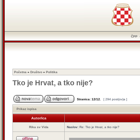
ČPP
Početna
»
Društvo
»
Politika
Tko je Hrvat, a tko nije?
Stranica:
12
/
12
.
[ 294 post(ov)a ]
Prikaz ispisa
Autor/ica
Rika sv Vida
Naslov:
Re: Tko je Hrvat, a tko nije?