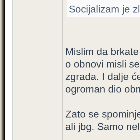
Socijalizam je z
Mislim da brkate
o obnovi misli s
zgrada. I dalje ć
ogroman dio ob
Zato se spominje
ali jbg. Samo nel