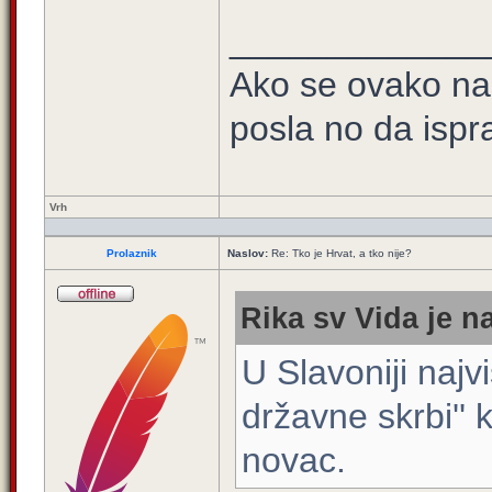
_____________
Ako se ovako na
posla no da ispra
Vrh
Prolaznik
Naslov:
Re: Tko je Hrvat, a tko nije?
Rika sv Vida je n
U Slavoniji najv
državne skrbi''
novac.