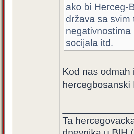
ako bi Herceg-Bo
država sa svim 
negativnostima k
socijala itd.
Kod nas odmah id
hercegbosanski 
_____________
Ta hercegovacka t
dnevnika u BIH 