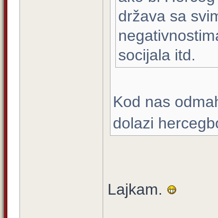
država sa svim
negativnostima 
socijala itd.
Kod nas odmah 
dolazi hercegb
Lajkam.