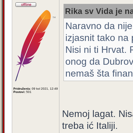
Rika sv Vida je n
Naravno da nije
izjasnit tako na
Nisi ni ti Hrvat
onog da Dubrovni
nemaš šta financ
Pridružen/a:
09 kol 2021, 12:49
Postovi:
501
Nemoj lagat. Ni
treba ić Italiji.