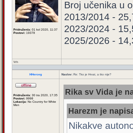
Broj učenika u
2013/2014 - 25
2023/2024 - 15
Pridružen/a:
01 kol 2020, 11:37
Postovi:
19378
2025/2026 - 14
Vrh
HHerceg
Naslov:
Re: Tko je Hrvat, a tko nije?
Rika sv Vida je n
Pridružen/a:
30 tra 2020, 17:35
Postovi:
9998
Lokacija:
No Country for White
Men
Harezm je napisa
Nikakve autono