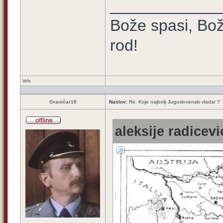
____________
Bože spasi, Bož
rod!
Vrh
Graničar18
Naslov:
Re: Koje najbolji Jugoslovenski vladar ?
aleksije radicevi