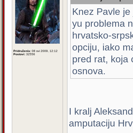
Knez Pavle je 
yu problema n
hrvatsko-srps
opciju, iako ma
Pridružen/a:
08 svi 2009, 12:12
Postovi:
32556
pred rat, koja
osnova.
I kralj Aleksand
amputaciju Hrv