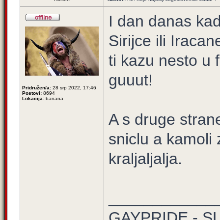
I dan danas kad
Sirijce ili Irac
ti kazu nesto u
guuut!
Pridružen/a:
28 srp 2022, 17:46
Postovi:
8694
Lokacija:
banana
A s druge strane
sniclu a kamol
kraljaljalja.
____________
GAYPRIDE - S