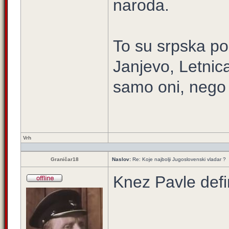
naroda.
To su srpska pod
Janjevo, Letnica
samo oni, nego i
Vrh
Graničar18
Naslov:
Re: Koje najbolji Jugoslovenski vladar ?
Knez Pavle defin
____________