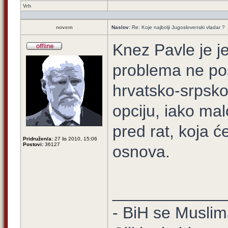
Vrh
novem
Naslov:
Re: Koje najbolji Jugoslovenski vladar ?
Knez Pavle je je
problema ne po
hrvatsko-srpsko
opciju, iako mal
pred rat, koja ć
Pridružen/a:
27 lis 2010, 15:06
Postovi:
36127
osnova.
____________
- BiH se Muslima