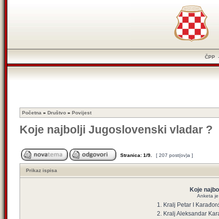
ČPP
Početna
»
Društvo
»
Povijest
Koje najbolji Jugoslovenski vladar ?
Stranica:
1
/
9
.
[ 207 post(ov)a ]
Prikaz ispisa
Koje najbo
Anketa je 
1. Kralj Petar I Karađor
2. Kralj Aleksandar Ka