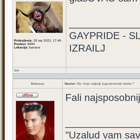
____________
GAYPRIDE - S
Pridružen/a:
28 srp 2022, 17:46
Postovi:
8694
IZRAILJ
Lokacija:
banana
Vrh
Bobovac
Naslov:
Re: Koje najbolji Jugoslovenski vladar ?
Fali najsposobnij
_____________
"Uzalud vam sav 