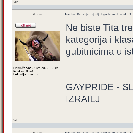
Vrh
Haram
Naslov:
Re: Koje najbolji Jugoslovenski vladar ?
Ne biste Tita tr
kategorija i kl
gubitnicima u is
Pridružen/a:
28 srp 2022, 17:46
Postovi:
8694
____________
Lokacija:
banana
GAYPRIDE - S
IZRAILJ
Vrh
Haram
Naslov:
Re: Koje najbolji Jugoslovenski vladar ?