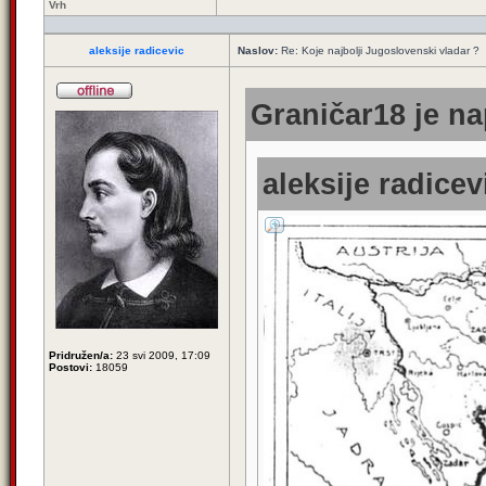
Vrh
aleksije radicevic
Naslov:
Re: Koje najbolji Jugoslovenski vladar ?
Graničar18 je na
aleksije radicev
Pridružen/a:
23 svi 2009, 17:09
Postovi:
18059