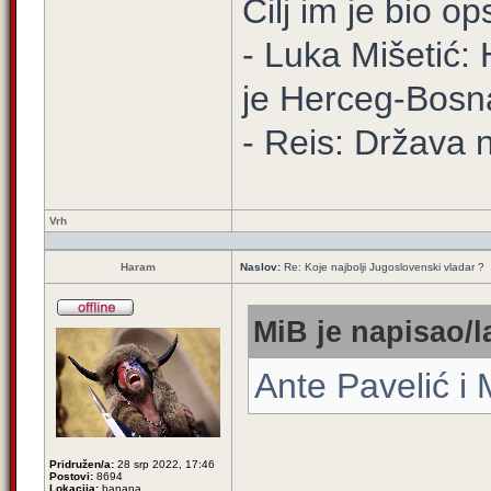
Cilj im je bio o
- Luka Mišetić: 
je Herceg-Bosn
- Reis: Država 
Vrh
Haram
Naslov:
Re: Koje najbolji Jugoslovenski vladar ?
MiB je napisao/l
Ante Pavelić i
Pridružen/a:
28 srp 2022, 17:46
Postovi:
8694
Lokacija:
banana