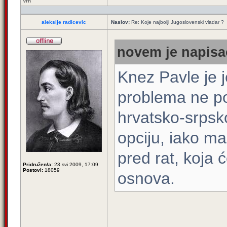
Vrh
aleksije radicevic
Naslov:
Re: Koje najbolji Jugoslovenski vladar ?
novem je napisao
Knez Pavle je j
problema ne po
hrvatsko-srpsk
opciju, iako ma
pred rat, koja 
Pridružen/a:
23 svi 2009, 17:09
Postovi:
18059
osnova.