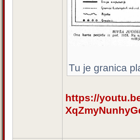
Tu je granica p
https://youtu
XqZmyNunhyGq