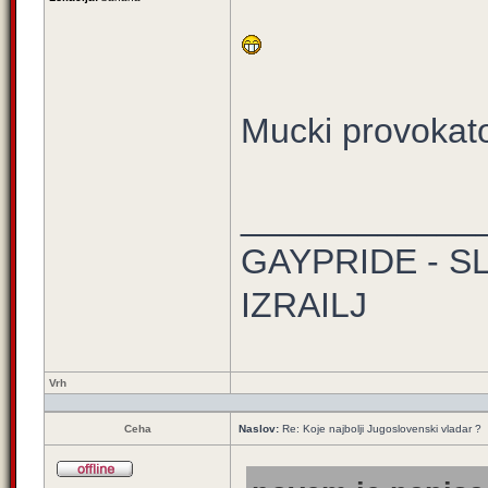
Mucki provokato
____________
GAYPRIDE - S
IZRAILJ
Vrh
Ceha
Naslov:
Re: Koje najbolji Jugoslovenski vladar ?