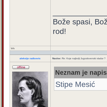
____________
Bože spasi, Bož
rod!
Vrh
aleksije radicevic
Naslov:
Re: Koje najbolji Jugoslovenski vladar ?
Neznam je napis
Stipe Mesić