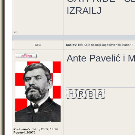
IZRAILJ
Vrh
MiB
Naslov:
Re: Koje najbolji Jugoslovenski vladar ?
Ante Pavelić i 
____________
🇭🇷🇧🇦
Pridružen/a:
14 ruj 2009, 16:26
Postovi:
20972