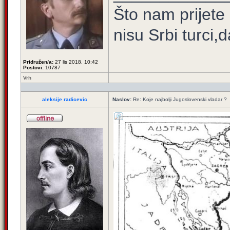
Što nam prijete
nisu Srbi turci,
Pridružen/a:
27 lis 2018, 10:42
Postovi:
10787
Vrh
aleksije radicevic
Naslov:
Re: Koje najbolji Jugoslovenski vladar ?