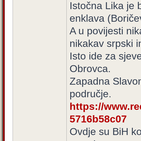
Istočna Lika je 
enklava (Boriče
A u povijesti nik
nikakav srpski i
Isto ide za sjev
Obrovca.
Zapadna Slavoni
područje.
https://www.re
5716b58c07
Ovdje su BiH ko