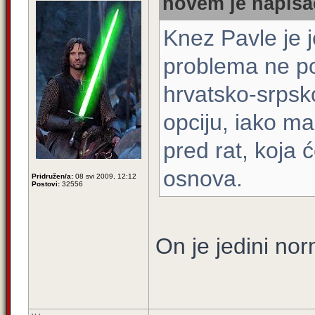
novem je napisao
Knez Pavle je j
problema ne po
hrvatsko-srpsk
opciju, iako ma
pred rat, koja 
osnova.
Pridružen/a:
08 svi 2009, 12:12
Postovi:
32556
On je jedini no