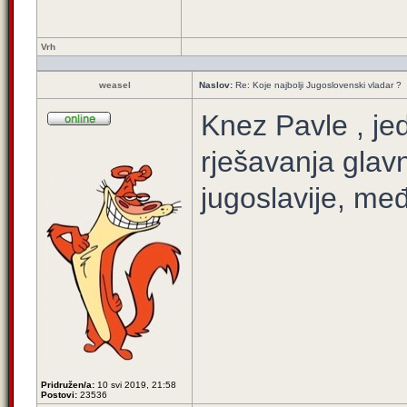
Vrh
weasel
Naslov:
Re: Koje najbolji Jugoslovenski vladar ?
Knez Pavle , jedi
rješavanja glav
jugoslavije, me
Pridružen/a:
10 svi 2019, 21:58
Postovi:
23536