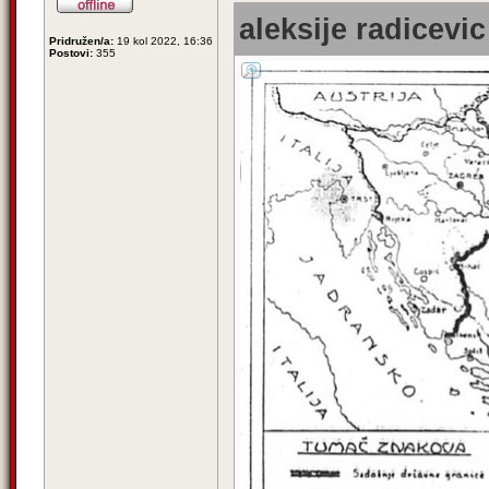
aleksije radicevic
Pridružen/a:
19 kol 2022, 16:36
Postovi:
355