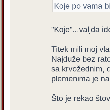
Koje po vama bi
"Koje"...valjda i
Titek mili moj v
Najduže bez ratov
sa krvožednim, 
plemenima je nap
Što je rekao što