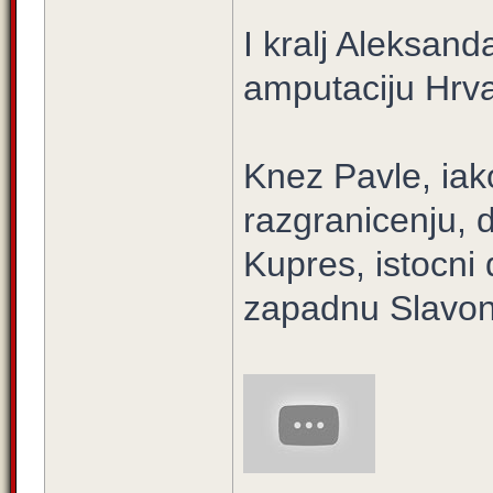
I kralj Aleksanda
amputaciju Hrva
Knez Pavle, iak
razgranicenju, d
Kupres, istocni
zapadnu Slavoni