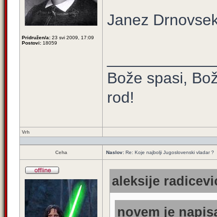
Janez Drnovse
Pridružen/a:
23 svi 2009, 17:09
Postovi:
18059
____________
Bože spasi, Bož
rod!
Vrh
Ceha
Naslov:
Re: Koje najbolji Jugoslovenski vladar ?
aleksije radicevi
novem je napisa