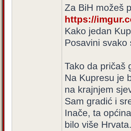
Za BiH možeš po
https://imgur
Kako jedan Kupr
Posavini svako 
Tako da pričaš g
Na Kupresu je bi
na krajnjem sje
Sam gradić i sred
Inače, ta općina
bilo više Hrvata