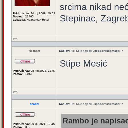
srcima nikad neć
Pridružen/a:
24 ruj 2009, 10:09
Stepinac, Zagre
Postovi:
29405
Lokacija:
Heartbreak Hotel
Vrh
Neznam
Naslov:
Re: Koje najbolji Jugoslovenski vladar ?
Stipe Mesić
Pridružen/a:
08 kol 2023, 13:57
Postovi:
1103
Vrh
anadol
Naslov:
Re: Koje najbolji Jugoslovenski vladar ?
Rambo je napisao
Pridružen/a:
06 lip 2024, 13:45
Postovi:
339