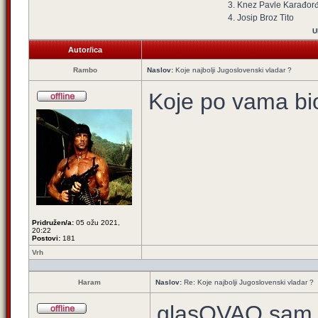
3. Knez Pavle Karađor
4. Josip Broz Tito
U
Autor/ica
Rambo
Naslov:
Koje najbolji Jugoslovenski vladar ?
Koje po vama bio
Pridružen/a:
05 ožu 2021,
20:22
Postovi:
181
Vrh
Haram
Naslov:
Re: Koje najbolji Jugoslovenski vladar ?
glasOVAO sam