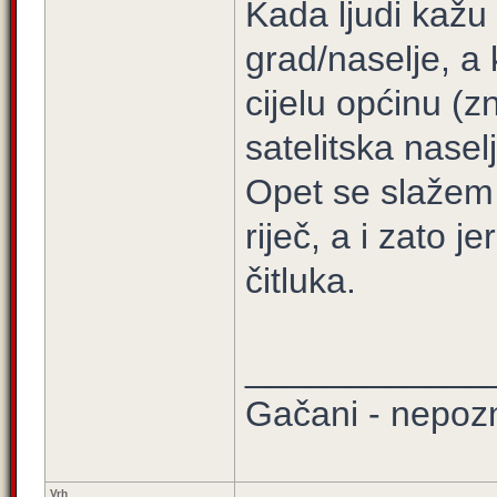
Kada ljudi kažu
grad/naselje, a
cijelu općinu (z
satelitska naselj
Opet se slažem 
riječ, a i zato 
čitluka.
____________
Gačani - nepozn
Vrh