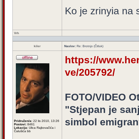
Ko je zrinyia na 
Vrh
kiler
Naslov:
Re: Brotnjo (Čitluk)
https://www.herc
ve/205792/
FOTO/VIDEO Otk
"Stjepan je san
simbol emigran
Pridružen/a:
22 lis 2010, 13:26
Postovi:
8461
Lokacija:
Ulica Rajkovačića i
Čalušića bb