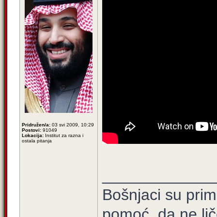
Pridružen/a:
03 svi 2009, 10:29
Postovi:
91049
Lokacija:
Institut za razna i
ostala pitanja
_____________
Bošnjaci su prim
pomoć, da ne lič