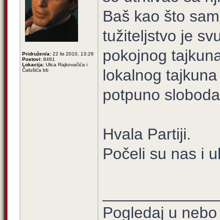
Baš kao što sam
tužiteljstvo je s
pokojnog tajkuna
Pridružen/a:
22 lis 2010, 13:26
Postovi:
8461
Lokacija:
Ulica Rajkovačića i
lokalnog tajkuna 
Čalušića bb
potpuno sloboda
Hvala Partiji.
Počeli su nas i u
_____________
Pogledaj u nebo 