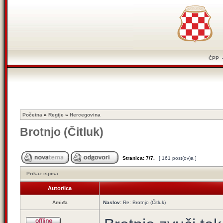
ČPP
Početna
»
Regije
»
Hercegovina
Brotnjo (Čitluk)
Stranica:
7
/
7
.
[ 161 post(ov)a ]
Prikaz ispisa
Autor/ica
Amiđa
Naslov:
Re: Brotnjo (Čitluk)