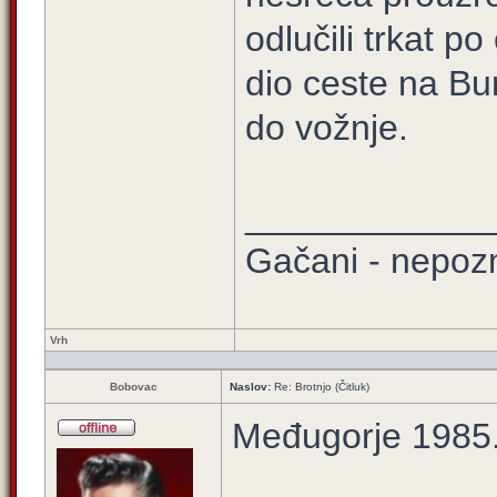
odlučili trkat po
dio ceste na Bu
do vožnje.
____________
Gačani - nepozn
Vrh
Bobovac
Naslov:
Re: Brotnjo (Čitluk)
Međugorje 1985.