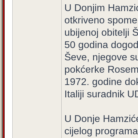
U Donjim Hamzići
otkriveno spome
ubijenoj obitelji
50 godina dogodi
Ševe, njegove su
pokćerke Rosemar
1972. godine dok
Italiji suradnik 
U Donje Hamziće 
cijelog programa