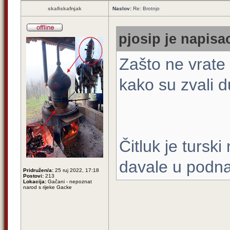
skafiskafnjak
Naslov:
Re: Brotnjo
pjosip je napisao
Zašto ne vrate t
kako su zvali d
Čitluk je tursk
davale u podna
Pridružen/a:
25 ruj 2022, 17:18
Postovi:
213
Lokacija:
Gačani - nepoznat
narod s rijeke Gacke