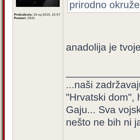
prirodno okružen
Pridružen/a:
24 ruj 2010, 22:57
Postovi:
2541
anadolija je tvo
_____________
...naši zadržava
"Hrvatski dom", 
Gaju... Sva voj
nešto ne bih ni 