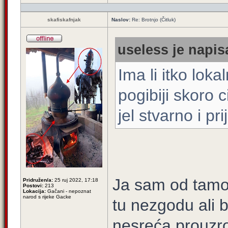
skafiskafnjak
Naslov:
Re: Brotnjo (Čitluk)
useless je napis
Ima li itko loka
pogibiji skoro c
jel stvarno i pr
Ja sam od tamo
Pridružen/a:
25 ruj 2022, 17:18
Postovi:
213
Lokacija:
Gačani - nepoznat
narod s rijeke Gacke
tu nezgodu ali b
nesreća prouzro