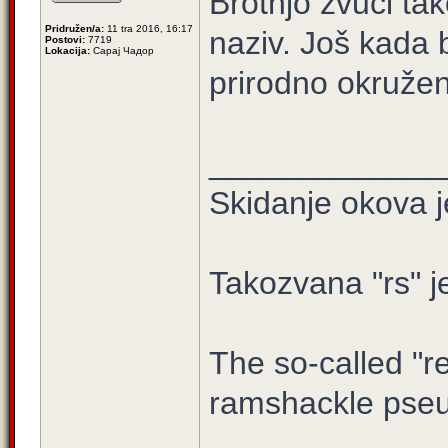
Brotnjo zvuči tak
Pridružen/a:
11 tra 2016, 16:17
naziv. Još kada 
Postovi:
7719
Lokacija:
Сарај Чадор
prirodno okruženj
_____________
Skidanje okova j
Takozvana "rs" j
The so-called "re
ramshackle pseu