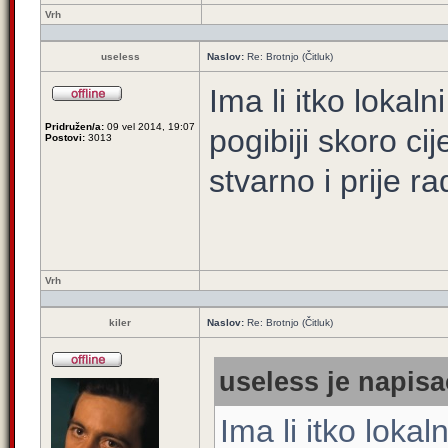
Vrh
useless
Naslov:
Re: Brotnjo (Čitluk)
Ima li itko lokaln
Pridružen/a:
09 vel 2014, 19:07
pogibiji skoro cij
Postovi:
3013
stvarno i prije r
Vrh
kiler
Naslov:
Re: Brotnjo (Čitluk)
useless je napisa
Ima li itko lokal