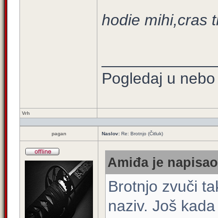
hodie mihi,cras t
_____________
Pogledaj u nebo 
Vrh
pagan
Naslov:
Re: Brotnjo (Čitluk)
Amiđa je napisao/
Brotnjo zvuči ta
naziv. Još kada