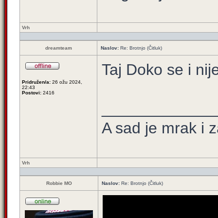
Vrh
dreamteam
Naslov:
Re: Brotnjo (Čitluk)
Taj Doko se i nije
Pridružen/a:
26 ožu 2024,
22:43
Postovi:
2416
_____________
A sad je mrak i za
Vrh
Robbie MO
Naslov:
Re: Brotnjo (Čitluk)