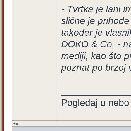
- Tvrtka je lani 
slične je prihode
također je vlasn
DOKO & Co. - n
mediji, kao što p
poznat po brzoj v
_____________
Pogledaj u nebo 
Vrh