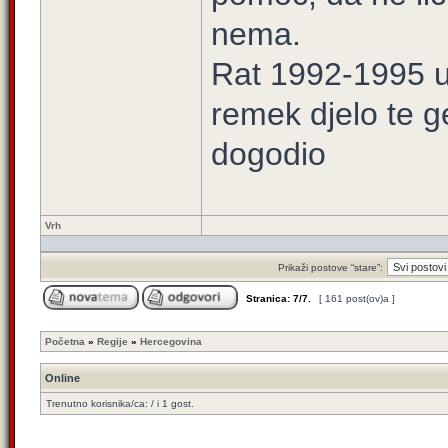
nema.
Rat 1992-1995 u 
remek djelo te g
dogodio
Vrh
Prikaži postove “stare”:
Stranica:
7
/
7
.
[ 161 post(ov)a ]
Početna
»
Regije
»
Hercegovina
Online
Trenutno korisnika/ca: / i 1 gost.