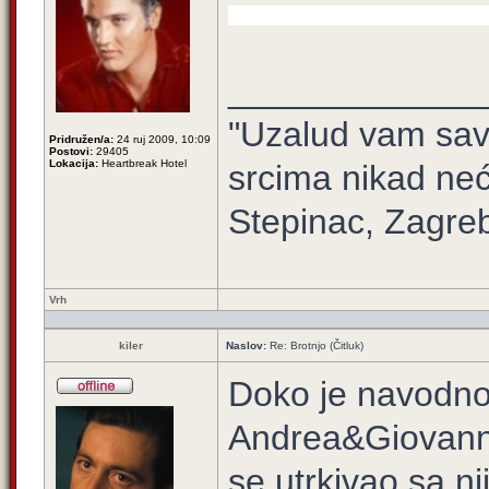
_____________
"Uzalud vam sav 
Pridružen/a:
24 ruj 2009, 10:09
Postovi:
29405
Lokacija:
Heartbreak Hotel
srcima nikad neć
Stepinac, Zagre
Vrh
kiler
Naslov:
Re: Brotnjo (Čitluk)
Doko je navodno 
Andrea&Giovanni,
se utrkivao sa nj