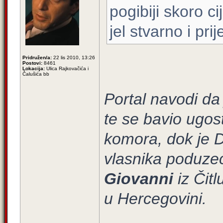
pogibiji skoro ci
jel stvarno i pr
Pridružen/a:
22 lis 2010, 13:26
Postovi:
8461
Lokacija:
Ulica Rajkovačića i
Čalušića bb
Portal navodi da
te se bavio ugos
komora, dok je
vlasnika poduzeć
Giovanni
iz Čitl
u Hercegovini.